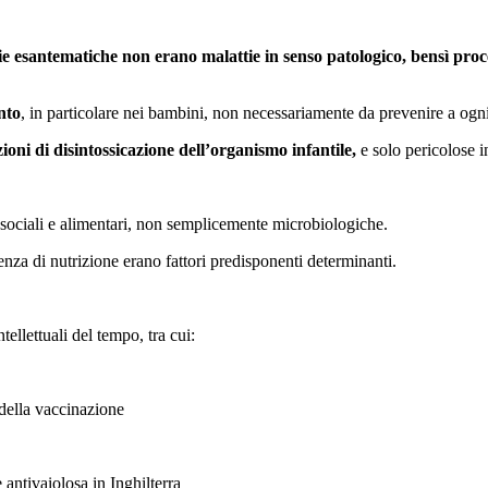
e esantematiche non erano malattie in senso patologico, bensì process
nto
, in particolare nei bambini, non necessariamente da prevenire a ogn
oni di disintossicazione dell’organismo infantile,
e solo pericolose i
 sociali e alimentari, non semplicemente microbiologiche.
arenza di nutrizione erano fattori predisponenti determinanti.
ellettuali del tempo, tra cui:
a della vaccinazione
 antivaiolosa in Inghilterra