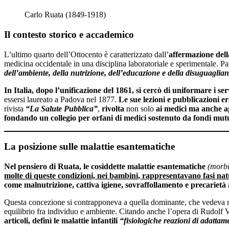
Carlo Ruata (1849-1918)
Il contesto storico e accademico
L’ultimo quarto dell’Ottocento è caratterizzato dall’
affermazione del
medicina occidentale in una disciplina laboratoriale e sperimentale. Pa
dell’ambiente, della nutrizione, dell’educazione e della disuguaglian
In Italia, dopo l’unificazione del 1861, si cercò di uniformare i ser
essersi laureato a Padova nel 1877.
Le sue lezioni e pubblicazioni e
rivista
“La Salute Pubblica”
,
rivolta
non solo
ai medici ma anche agl
fondando un collegio per orfani di medici sostenuto da fondi mutu
La posizione sulle malattie esantematiche
Nel pensiero di Ruata, le cosiddette malattie esantematiche
(morbil
molte di queste condizioni, nei bambini, rappresentavano fasi natu
come malnutrizione, cattiva igiene, sovraffollamento e precarietà 
Questa concezione si contrapponeva a quella dominante, che vedeva ne
equilibrio fra individuo e ambiente. Citando anche l’opera di Rudolf Vi
articoli, definì le malattie infantili
“fisiologiche reazioni di adattam