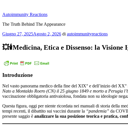
Salta
al
Autoimmunity Reactions
contenuto
The Truth Behind The Appearance
Pubblicato
Giugno 27, 2025
Agosto 2, 2026
di
autoimmunityreactions
il
💥🕯️Medicina, Etica e Dissenso: la Visione
Introduzione
Nel vasto panorama medico della fine del XIX° e dell’inizio del XX° sec
Nato a Montaldo Roero (CN) il 25 giugno 1849 e morto a Perugia l’
vaccinazione obbligatoria antivaiolosa, fondata non su ideologie negaz
Questa figura, oggi per niente ricordata nei manuali di storia della me
tempi recenti, il dibattito sui vaccini durante la
“pandemia”
da COVID-
presente saggio è
analizzare la sua posizione teorica e pratica, con