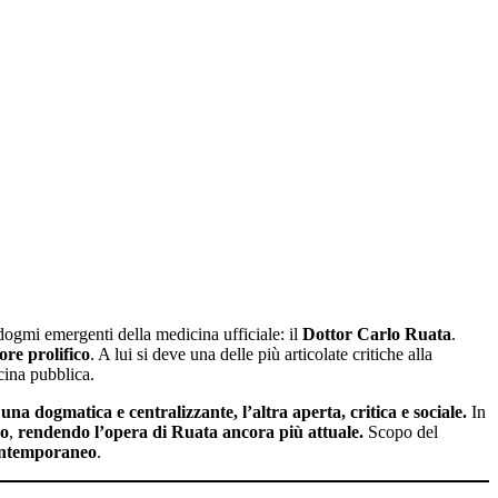
 dogmi emergenti della medicina ufficiale: il
Dottor Carlo Ruata
.
ore prolifico
. A lui si deve una delle più articolate critiche alla
cina pubblica.
:
una dogmatica e centralizzante, l’altra aperta, critica e sociale.
In
co
,
rendendo l’opera di Ruata ancora più attuale.
Scopo del
 contemporaneo
.