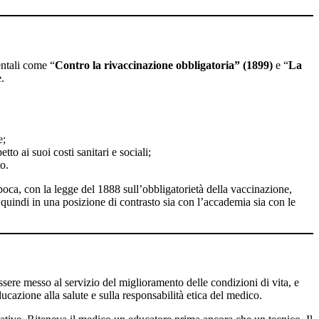
entali come “
Contro la rivaccinazione obbligatoria” (1899)
e “
La
e.
e;
o ai suoi costi sanitari e sociali;
o.
poca, con la legge del 1888 sull’obbligatorietà della vaccinazione,
uindi in una posizione di contrasto sia con l’accademia sia con le
ssere messo al servizio del miglioramento delle condizioni di vita, e
cazione alla salute e sulla responsabilità etica del medico.