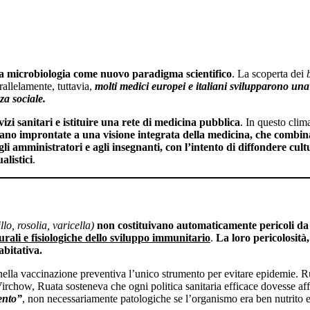
la microbiologia come nuovo paradigma scientifico
. La scoperta dei
rallelamente, tuttavia,
molti medici europei e italiani svilupparono una 
za sociale.
vizi sanitari e istituire una rete di medicina pubblica
. In questo cli
rano improntate a una visione integrata della medicina, che combina
i amministratori e agli insegnanti, con l’intento di diffondere cult
alistici
.
lo, rosolia, varicella)
non costituivano automaticamente pericoli da 
rali e fisiologiche dello sviluppo immunitario
.
La loro pericolosità
abitativa.
lla vaccinazione preventiva l’unico strumento per evitare epidemie. Ru
rchow, Ruata sosteneva che ogni politica sanitaria efficace dovesse affro
ento”
, non necessariamente patologiche se l’organismo era ben nutrito 