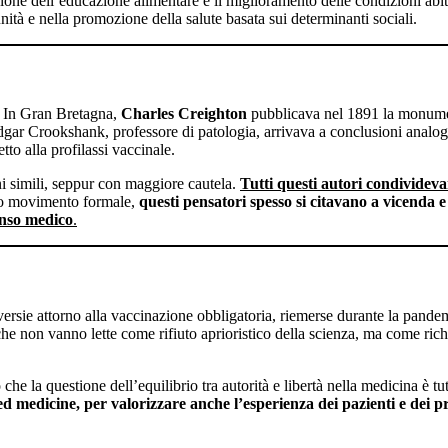
sione dell’educazione alimentare e il miglioramento delle condizioni abi
ità e nella promozione della salute basata sui determinanti sociali.
e. In Gran Bretagna,
Charles Creighton
pubblicava nel 1891 la monum
. Edgar Crookshank, professore di patologia, arrivava a conclusioni ana
tto alla profilassi vaccinale.
ni simili, seppur con maggiore cautela.
Tutti questi autori condividev
co movimento formale,
questi pensatori spesso si citavano a vicenda e
enso medico
.
oversie attorno alla vaccinazione obbligatoria, riemerse durante la pan
tiche non vanno lette come rifiuto aprioristico della scienza, ma come rich
e la questione dell’equilibrio tra autorità e libertà nella medicina è tutt
medicine, per valorizzare anche l’esperienza dei pazienti e dei pro