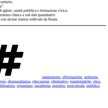
unitario.
a”.
i igiene, sanità pubblica e formazione civica.
ienza clinica a soli dati quantitativi.
 con alcune istanze sollevate da Ruata.
Tag
adattamento
,
affermazione
,
ambiente
,
enso
,
disuguaglianza
,
educazione
,
eliminative
,
esantematiche
,
etica
,
bligatoria
,
organismo
,
paradigma
,
pensiero
,
pericolosità
,
pubblica
,