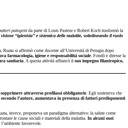
batteri patogeni
da parte di Louis Pasteur e Robert Koch trasformò la
visione “igienista” e sistemica delle malattie, sottolineando il ruolo
ma, Ruata si affermò come docente all’Università di Perugia dopo
va farmacologia, igiene e responsabilità sociale
. Fondò e diresse la
ura sanitaria
. A questa attività affiancò il
suo impegno filantropico,
sopprimere attraverso profilassi obbligatorie
. Egli sosteneva che
, secondo l’autore, aumentava in presenza di fattori predisponenti
ata, invece, proponeva un paradigma alternativo: la salute come
ntare le cause sociali e materiali della malattia.
In alcuni suoi
e l’ambiente favorevole.