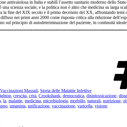
e antivaiolosa in Italia e stabilì l’assetto sanitario moderno dello Stato 
na scienza sociale, e la politica non è altro che medicina su larga scal
ra la fine del XIX secolo e il primo decennio del XX, affrontando temi d
diffuso nei primi anni 2000 come risposta critica alla riduzione dell’esper
o sul principio di autodeterminazione del paziente, in continuità ideale
Vaccinazioni Massali
,
Storia delle Malattie Infettive
ighton
,
crescita
,
crisi
,
Crookshank
,
democratica
,
disintossicazione
,
diss
o
,
la
,
malattie
,
medicina
,
microbiologia
,
morbillo
,
naturali
,
nutrizione
,
ob
uppo
,
umanista
,
unificazione
,
vaccinazione
,
varicella
,
visione