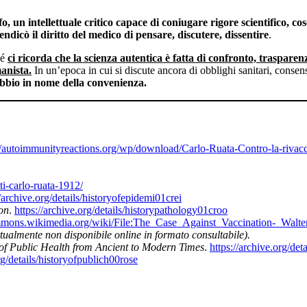
un intellettuale critico capace di coniugare rigore scientifico, cos
vendicò il diritto del medico di pensare, discutere, dissentire
.
hé
ci ricorda che la scienza autentica è fatta di confronto, traspar
anista.
In un’epoca in cui si discute ancora di obblighi sanitari, conse
 dubbio in nome della convenienza.
//autoimmunityreactions.org/wp/download/Carlo-Ruata-Contro-la-rivaccin
tti-carlo-ruata-1912/
//archive.org/details/historyofepidemi01crei
on
.
https://archive.org/details/historypathology01croo
ommons.wikimedia.org/wiki/File:The_Case_Against_Vaccination-_Walt
tualmente non disponibile online in formato consultabile).
y of Public Health from Ancient to Modern Times
.
https://archive.org/det
rg/details/historyofpublich00rose