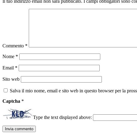
Il tuo indirizzo email non sarà pubblicato.
I campi obbligatori sono co
Commento
*
Nome
*
Email
*
Sito web
Salva il mio nome, email e sito web in questo browser per la pro
Captcha
*
Type the text displayed above: