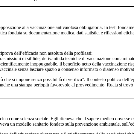
a opposizione alla vaccinazione antivaiolosa obbligatoria. In testi fondam
itica fondata su documentazione medica, dati statistici e riflessioni etich
iprova dell’efficacia non assoluta della profilassi;
 trasmissioni di sifilide, derivanti da tecniche di vaccinazione contaminat
ntificamente inoppugnabile, il beneficio netto della vaccinazione rispett
 vaccinale senza lasciare spazio a consenso informato o dissenso motivat
 che si impone senza possibilità di verifica”. Il contesto politico dell’e
 anche una stampa perlopiù favorevole al provvedimento. Ruata si trovò q
dicina come scienza sociale. Egli riteneva che il sapere medico dovesse e
veva un modello sanitario fondato sulla prevenzione ambientale, sull’edu