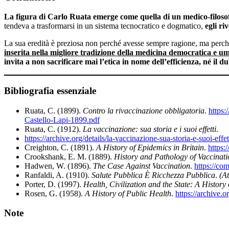
La figura di Carlo Ruata emerge come quella di un medico-filosofo, 
tendeva a trasformarsi in un sistema tecnocratico e dogmatico,
egli ri
La sua eredità è preziosa non perché avesse sempre ragione, ma perc
inserita nella migliore tradizione della medicina democratica e um
invita a non sacrificare mai l’etica in nome dell’efficienza, né il
Bibliografia essenziale
Ruata, C. (1899).
Contro la rivaccinazione obbligatoria
.
https:
Castello-Lapi-1899.pdf
Ruata, C. (1912).
La vaccinazione: sua storia e i suoi effetti
.
https://archive.org/details/la-vaccinazione-sua-storia-e-suoi-effe
Creighton, C. (1891).
A History of Epidemics in Britain
.
https:
Crookshank, E. M. (1889).
History and Pathology of Vaccinati
Hadwen, W. (1896).
The Case Against Vaccination
.
https://c
Ranfaldi, A. (1910).
Salute Pubblica È Ricchezza Pubblica
.
(At
Porter, D. (1997).
Health, Civilization and the State: A Histor
Rosen, G. (1958).
A History of Public Health
.
https://archive.o
Note