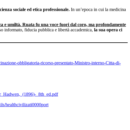
cienza sociale ed etica professionale.
In un’epoca in cui la medicina
enza e umiltà. Ruata fu una voce fuori dal coro, ma profondamente
nso informato, fiducia pubblica e libertà accademica,
la sua opera ci
azione-obbligatoria-ricorso-presentato-Ministro-interno-Citta-di-
er_Hadwen,_(1896)-_8th_ed.pdf
ails/healthcivilizati0000port