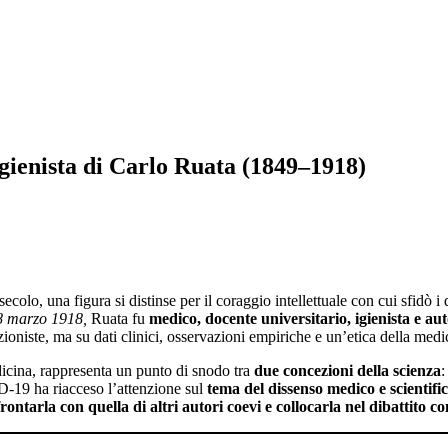
 Igienista di Carlo Ruata (1849–1918)
olo, una figura si distinse per il coraggio intellettuale con cui sfidò i
8 marzo 1918,
Ruata fu
medico, docente universitario, igienista e aut
ioniste, ma su dati clinici, osservazioni empiriche e un’etica della medi
dicina, rappresenta un punto di snodo tra
due concezioni della scienza
19 ha riacceso l’attenzione sul
tema del dissenso medico e scientifi
frontarla con quella di altri autori coevi e collocarla nel dibattito