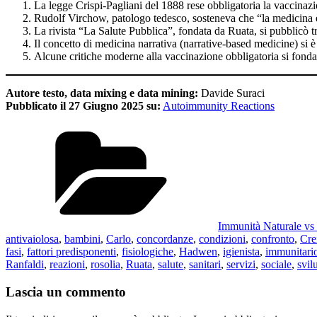
La legge Crispi-Pagliani del 1888 rese obbligatoria la vaccinazion
Rudolf Virchow, patologo tedesco, sosteneva che “la medicina è u
La rivista “La Salute Pubblica”, fondata da Ruata, si pubblicò t
Il concetto di medicina narrativa (narrative-based medicine) si è 
Alcune critiche moderne alla vaccinazione obbligatoria si fondan
Autore testo, data mixing e data mining:
Davide Suraci
Pubblicato il 27 Giugno 2025 su:
Autoimmunity Reactions
Categorie
Immunità Naturale vs 
antivaiolosa
,
bambini
,
Carlo
,
concordanze
,
condizioni
,
confronto
,
Cre
fasi
,
fattori predisponenti
,
fisiologiche
,
Hadwen
,
igienista
,
immunitari
Ranfaldi
,
reazioni
,
rosolia
,
Ruata
,
salute
,
sanitari
,
servizi
,
sociale
,
svil
Lascia un commento