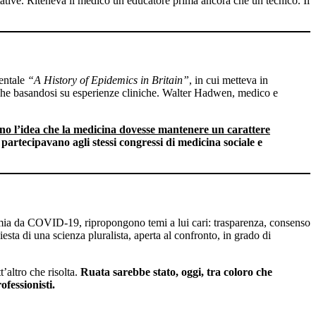
tative. Riteneva il medico un educatore prima ancora che un tecnico. Il
entale
“A History of Epidemics in Britain”
, in cui metteva in
loghe basandosi su esperienze cliniche. Walter Hadwen, medico e
ano l’idea che la medicina dovesse mantenere un carattere
 partecipavano agli stessi congressi di medicina sociale e
demia da COVID-19, ripropongono temi a lui cari: trasparenza, consenso
iesta di una scienza pluralista, aperta al confronto, in grado di
’altro che risolta.
Ruata sarebbe stato, oggi, tra coloro che
fessionisti.