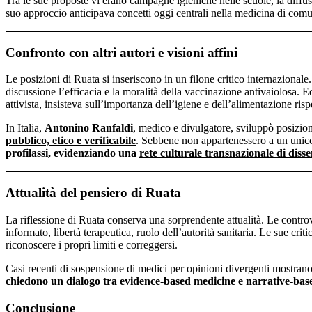
Tra le sue proposte vi erano campagne igieniche nelle scuole, la diffu
suo approccio anticipava concetti oggi centrali nella medicina di comun
Confronto con altri autori e visioni affini
Le posizioni di Ruata si inseriscono in un filone critico internazional
discussione l’efficacia e la moralità della vaccinazione antivaiolosa
attivista, insisteva sull’importanza dell’igiene e dell’alimentazione rispe
In Italia,
Antonino Ranfaldi
, medico e divulgatore, sviluppò posizio
pubblico, etico e verificabile
. Sebbene non appartenessero a un uni
profilassi, evidenziando una
rete culturale transnazionale di diss
Attualità del pensiero di Ruata
La riflessione di Ruata conserva una sorprendente attualità. Le contr
informato, libertà terapeutica, ruolo dell’autorità sanitaria. Le sue cri
riconoscere i propri limiti e correggersi.
Casi recenti di sospensione di medici per opinioni divergenti mostrano ch
chiedono un dialogo tra evidence-based medicine e narrative-based 
Conclusione