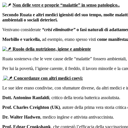
Non delle vere e proprie “malattie” in senso patologico..
Secondo Ruata e altri medici igienisti del suo tempo, molte malatti
ambientali o sociali deteriori.
Venivano considerate
“crisi eliminative”
o fasi naturali di adattame
Morbillo e varicella,
ad esempio, erano spesso visti
come manifestazi
Ruolo della nutrizione, igiene e ambiente
Ruata sosteneva che le vere cause delle “malattie” fossero ambientali,
Per lui la povertà, l’igiene carente, il freddo, il lavoro minorile e la c
Concordanze con altri medici coevi:
Le sue idee erano condivise, con sfumature diverse, da altri medici e int
Dott. Antonino Ranfaldi
, critico della teoria batterica assolutista.
Prof. Charles Creighton (UK)
, autore della prima vera storia critic
Dr. Walter Hadwen
, medico inglese e attivista antivaccinista.
Prof. Edgar Crookshank
, che contestò l’efficacia della vaccinazione