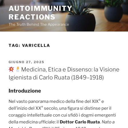
Salta
AUTOIMMUNITY
al
REACTIONS
contenuto
The Truth Behind The Appearance
TAG:
VARICELLA
PUBBLICATO
GIUGNO 27, 2025
IL
Medicina, Etica e Dissenso: la Visione
Igienista di Carlo Ruata (1849–1918)
Introduzione
Nel vasto panorama medico della fine del XIX° e
dell’inizio del XX° secolo, una figura si distinse per il
coraggio intellettuale con cui sfidò i dogmi emergenti
della medicina ufficiale: il
Dottor Carlo Ruata
.
Nato a