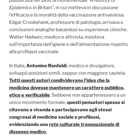
pubblicava nel 1891 la monumentale
“A History of
Epidemics in Britain”
, in cui metteva in discussione
l’efficacia e la moralità della vaccinazione antivaiolosa.
Edgar Crookshank, professore di patologia, arrivava a
conclusioni analoghe basandosi su esperienze cliniche.
Walter Hadwen, medico e attivista, insisteva
sull’importanza dell’igiene e dell’alimentazione rispetto
alla profilassi vaccinale.
In Italia,
Antonino Ranfaldi
, medico e divulgatore,
sviluppò posizioni simili, seppur con maggiore cautela.
Tutti questi autori condividevano l’idea che la
medicina dovesse mantenere un carattere pubblico,
etico e verificabile
. Sebbene non appartenessero a un
unico movimento formale,
questi pensatori spesso si
citavano a vicenda e partecipavano agli stessi
congressi di medicina sociale e profilassi,
evidenziando una
rete culturale transnazionale di
dissenso medico
.