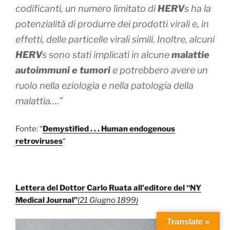
codificanti, un numero limitato di
HERV
s ha la
potenzialità di produrre dei prodotti virali e, in
effetti, delle particelle virali simili. Inoltre, alcuni
HERV
s sono stati implicati in alcune
malattie
autoimmuni e tumori
e potrebbero avere un
ruolo nella eziologia e nella patologia della
malattia….”
Fonte: “
Demystified . . . Human endogenous
retroviruses
“
Lettera del Dottor Carlo Ruata all'editore del “NY
Medical Journal”
(21 Giugno 1899)
Translate »