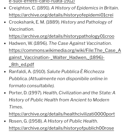
e-suoi-effetti-carlo-ruata-1912/
Creighton, C. (1891).
A History of Epidemics in Britain
.
https://archive.org/details/historyofepidemi01crei
Crookshank, E. M. (1889).
History and Pathology of
Vaccination
.
https://archive.org/details/historypathology01croo
Hadwen, W. (1896).
The Case Against Vaccination
.
https://commons.wikimedia.org/wiki/File:The_Case_A
gainst_Vaccination-_Walter_Hadwen,_(1896)-
_8th_ed.pdf
Ranfaldi, A. (1910).
Salute Pubblica È Ricchezza
Pubblica
.
(Attualmente non disponibile online in
formato consultabile).
Porter, D. (1997).
Health, Civilization and the State: A
History of Public Health from Ancient to Modern
Times
.
https://archive.org/details/healthcivilizati0000port
Rosen, G. (1958).
A History of Public Health
.
https://archive.org/details/historyofpublich00rose