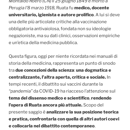
Montaldo Roero (CN) il 25 giugno 1849 e morto a
Perugia l’8 marzo 1918,
Ruata fu
medico, docente
universitario, igienista e autore prolifico
. A lui si deve
una delle più articolate critiche alla vaccinazione
obbligatoria antivaiolosa, fondata non su ideologie
negazioniste, ma su dati clinici, osservazioni empiriche
e un’etica della medicina pubblica.
Questa figura, oggi per niente ricordata nei manuali di
storia della medicina, rappresenta un punto di snodo
tra
due concezioni della scienza
:
una dogmatica e
centralizzante, l’altra aperta, critica e sociale.
In
tempi recenti, il dibattito sui vaccini durante la
“pandemia”
da COVID-19 ha riacceso l’attenzione sul
tema del dissenso medico e scientifico
,
rendendo
l’opera di Ruata ancora più attuale.
Scopo del
presente saggio è
analizzare la sua posizione teorica
e pratica, confrontarla con quella di altri autori coevi
e collocarla nel dibattito contemporaneo
.