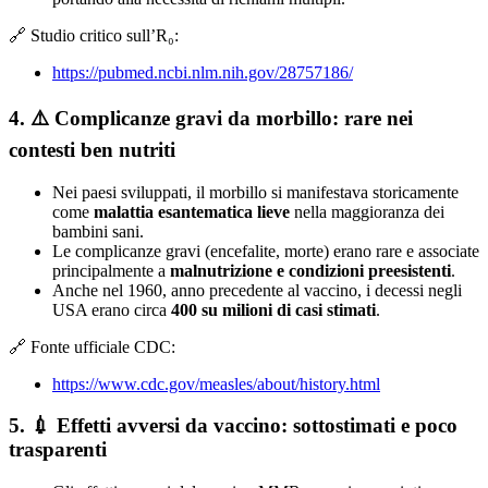
🔗 Studio critico sull’R₀:
https://pubmed.ncbi.nlm.nih.gov/28757186/
4. ⚠️
Complicanze gravi da morbillo: rare nei
contesti ben nutriti
Nei paesi sviluppati, il morbillo si manifestava storicamente
come
malattia esantematica lieve
nella maggioranza dei
bambini sani.
Le complicanze gravi (encefalite, morte) erano rare e associate
principalmente a
malnutrizione e condizioni preesistenti
.
Anche nel 1960, anno precedente al vaccino, i decessi negli
USA erano circa
400 su milioni di casi stimati
.
🔗 Fonte ufficiale CDC:
https://www.cdc.gov/measles/about/history.html
5. 💉
Effetti avversi da vaccino: sottostimati e poco
trasparenti