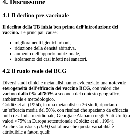
4. Discussione
4.1 Il declino pre-vaccinale
Il declino della TB inizia ben prima dell’introduzione del
vaccino.
Le principali cause:
miglioramenti igienici urbani,
riduzione della densità abitativa,
aumento dell’apporto nutrizionale,
isolamento dei casi infetti nei sanatori.
4.2 Il ruolo reale del BCG
Diversi studi clinici e metanalisi hanno evidenziato una
notevole
eterogeneità dell’efficacia del vaccino BCG
, con valori che
variano
dallo 0% all’80%
a seconda del contesto geografico,
ambientale e metodologico.
Colditz et al. (1994), in una metanalisi su 26 studi, riportano
un’efficacia media del 50%, con risultati che spaziano da efficacia
nulla (es. India meridionale, Georgia e Alabama negli Stati Uniti) a
valori >75% in Europa settentrionale (
Colditz et al., 1994
).
Anche Comstock
(1994)
sottolinea che questa variabilità è
attribuibile a fattori quali: