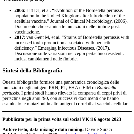
2006
: Litt DJ, et al. “Evolution of the Bordetella pertussis
population in the United Kingdom after introduction of the
acellular vaccine.” Journal of Clinical Microbiology. (2006).
Documento che esamina le mutazioni nelle fimbrie post-
vaccinazione.
2017
: van Gent M, et al. “Strains of Bordetella pertussis with
increased toxin production associated with pertactin
deficiency.” Emerging Infectious Diseases. (2017).
Discussione sulle variazioni nei ceppi pertactino-resistenti,
inclusi cambiamenti nelle fimbrie.
Sintesi della Bibliografia
Questa bibliografia fornisce una panoramica cronologica delle
mutazioni negli antigeni PRN, PT, FHA e FIM di
Bordetella
pertussis
. I primi studi hanno rilevato la comparsa di ceppi privi di
pertactina negli anni ’90, con successivi documenti che hanno
esaminato le mutazioni in altri antigeni correlati ai vaccini acellulari.
Pubblicato per la prima volta sul social VK il 6 agosto 2023
Autore testo, data mixing e data mining:
Davide Suraci