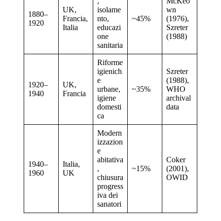
,
McKeo
UK,
isolame
wn
1880–
Francia,
nto,
~45%
(1976),
1920
Italia
educazi
Szreter
one
(1988)
sanitaria
Riforme
igienich
Szreter
e
(1988),
1920–
UK,
urbane,
~35%
WHO
1940
Francia
igiene
archival
domesti
data
ca
Modern
izzazion
e
abitativa
Coker
1940–
Italia,
,
~15%
(2001),
1960
UK
chiusura
OWID
progress
iva dei
sanatori