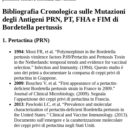
Bibliografia Cronologica sulle Mutazioni
degli Antigeni PRN, PT, FHA e FIM di
Bordetella pertussis
1. Pertactina (PRN)
1994
: Mooi FR, et al. “Polymorphism in the Bordetella
pertussis virulence factors P.69/Pertactin and Pertussis Toxin
in the Netherlands: temporal trends and evidence for vaccinal
selection.” Infection and Immunity. (1994). Questo studio è
uno dei primi a documentare la comparsa di ceppi privi di
pertactina in Giappone.
2009
: Bouchez V, et al. “First appearance of a pertactin-
deficient Bordetella pertussis strain in France in 2009.”
Journal of Clinical Microbiology. (2009). Segnala
l’apparizione dei ceppi privi di pertactina in Francia.
2013
: Pawloski LC, et al. “Prevalence and molecular
characterization of pertactin-deficient Bordetella pertussis in
the United States.” Clinical and Vaccine Immunology. (2013).
Documento sull’emergere e la caratterizzazione molecolare
dei ceppi privi di pertactina negli Stati Uniti.