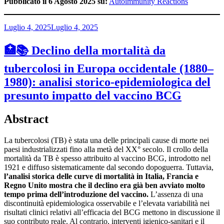
Pubblicato il 6 Agosto 2025 su:
Autoimmunity Reactions
Pubblicato
Luglio 4, 2025
Luglio 4, 2025
il
🏥📚 Declino della mortalità da
tubercolosi in Europa occidentale (1880–
1980): analisi storico-epidemiologica del
presunto impatto del vaccino BCG
Abstract
La tubercolosi (TB) è stata una delle principali cause di morte nei
paesi industrializzati fino alla metà del XX° secolo. Il crollo della
mortalità da TB è spesso attribuito al vaccino BCG, introdotto nel
1921 e diffuso sistematicamente dal secondo dopoguerra. Tuttavia,
l’analisi storica delle curve di mortalità in Italia, Francia e
Regno Unito mostra che il declino era già ben avviato molto
tempo prima dell’introduzione del vaccino.
L’assenza di una
discontinuità epidemiologica osservabile e l’elevata variabilità nei
risultati clinici relativi all’efficacia del BCG mettono in discussione il
suo contributo reale. Al contrario, interventi igienico-sanitari e il