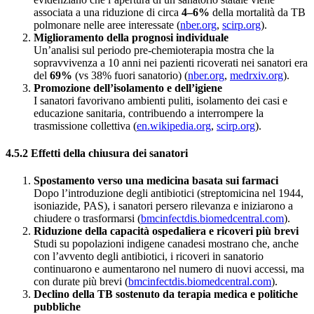
associata a una riduzione di circa
4–6%
della mortalità da TB
polmonare nelle aree interessate (
nber.org
,
scirp.org
).
Miglioramento della prognosi individuale
Un’analisi sul periodo pre-chemioterapia mostra che la
sopravvivenza a 10 anni nei pazienti ricoverati nei sanatori era
del
69%
(vs 38% fuori sanatorio) (
nber.org
,
medrxiv.org
).
Promozione dell’isolamento e dell’igiene
I sanatori favorivano ambienti puliti, isolamento dei casi e
educazione sanitaria, contribuendo a interrompere la
trasmissione collettiva (
en.wikipedia.org
,
scirp.org
).
4.5.2 Effetti della chiusura dei sanatori
Spostamento verso una medicina basata sui farmaci
Dopo l’introduzione degli antibiotici (streptomicina nel 1944,
isoniazide, PAS), i sanatori persero rilevanza e iniziarono a
chiudere o trasformarsi (
bmcinfectdis.biomedcentral.com
).
Riduzione della capacità ospedaliera e ricoveri più brevi
Studi su popolazioni indigene canadesi mostrano che, anche
con l’avvento degli antibiotici, i ricoveri in sanatorio
continuarono e aumentarono nel numero di nuovi accessi, ma
con durate più brevi (
bmcinfectdis.biomedcentral.com
).
Declino della TB sostenuto da terapia medica e politiche
pubbliche