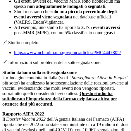
Gli effetti avversi del vaccino MMR sono riconosciuti ma
spesso
non adeguatamente indagati o segnalati
.
Studi mostrano che
solo una piccola percentuale degli
eventi avversi viene segnalata
nei database ufficiali
(VAERS, EudraVigilance).
Ad esempio, uno studio ha riportato
3.175 eventi avversi
post-MMR (MPR), con un 5% classificato come
gravi
.
🔗 Studio completo:
https://www.ncbi.nlm.nih.gov/pmc/articles/PMC4447805/
🔗 Informazioni sul problema della sottosegnalazione:
Studio italiano sulla sottosegnalazione
Un’indagine condotta in Italia (vedi
“Sorveglianza Attiva in Puglia”
più sotto) ha analizzato la sottosegnalazione delle reazioni avverse ai
vaccini, evidenziando che molti eventi non vengono riportati,
soprattutto quelli considerati lievi o attesi.
Questo studio ha
sottolineato l’importanza della farmacovigilanza attiva per
ottenere dati più accurati.
Rapporto AIFA 2022
Il
Dossier Vaccini 2022
dell’Agenzia Italiana del Farmaco (AIFA)
riporta che nel 2022 sono state somministrate circa 19 milioni di dosi
di vaccini (esclusi quelli anti-COVID), con 10.967 segnalazioni di