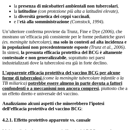
la
presenza di micobatteri ambientali non tubercolari
,
la
latitudine
(con protezione più alta a latitudini elevate)
,
la
diversità genetica dei ceppi vaccinali
,
e l’
età alla somministrazione
(
Comstock, 1994
)
.
Un’ulteriore conferma proviene da Trunz, Fine e Dye
(2006)
, che
mostrano un’efficacia più consistente per le forme pediatriche gravi
(es. meningite tubercolare)
,
ma
solo in contesti ad alta incidenza e
in popolazioni non precedentemente esposte
(
Trunz et al., 2006
)
.
In sintesi,
la presunta efficacia protettiva del BCG è altamente
contestuale e non generalizzabile
, soprattutto nei paesi
industrializzati dove la tubercolosi era già in forte declino.
L’apparente efficacia protettiva del vaccino BCG per alcune
forme di tubercolosi
(come la meningite tubercolare infantile o la
TB miliarica)
potrebbe essere almeno in parte dovuta a fattori
confondenti o a meccanismi non ancora compresi
,
piuttosto che a
un effetto diretto e universale del vaccino.
Analizziamo alcuni aspetti che minerebbero l’ipotesi
dell’efficacia protettiva del vaccino BCG
:
4.2.1.
Effetto protettivo apparente vs. causale