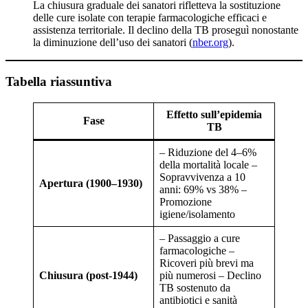
La chiusura graduale dei sanatori rifletteva la sostituzione
delle cure isolate con terapie farmacologiche efficaci e
assistenza territoriale. Il declino della TB proseguì nonostante
la diminuzione dell’uso dei sanatori (
nber.org
).
Tabella riassuntiva
Effetto sull’epidemia
Fase
TB
– Riduzione del 4–6%
della mortalità locale –
Sopravvivenza a 10
Apertura (1900–1930)
anni: 69% vs 38% –
Promozione
igiene/isolamento
– Passaggio a cure
farmacologiche –
Ricoveri più brevi ma
Chiusura (post-1944)
più numerosi – Declino
TB sostenuto da
antibiotici e sanità