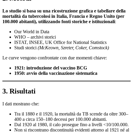
Lo studio si basa su una ricostruzione grafica e tabellare della
mortalità da tubercolosi in Italia, Francia e Regno Unito (per
100.000 abitanti), utilizzando fonti storiche e istituzionali
:
Our World in Data
WHO – archivi storici
ISTAT, INSEE, UK Office for National Statistics
Studi storici
(McKeown, Szreter, Coker, Comstock)
Le curve vengono confrontate con due momenti chiave:
1921: introduzione del vaccino BCG
1950: avvio della vaccinazione sistematica
3. Risultati
I dati mostrano che:
Tra il 1880 e il 1920, la mortalità da TB scende da oltre 300–
400 a circa 150–180 decessi per 100.000 abitanti.
Dal 1920 al 1980, il calo prosegue fino a livelli <10/100.000.
Non si riscontrano discontinuità evidenti attorno al 1921 né al