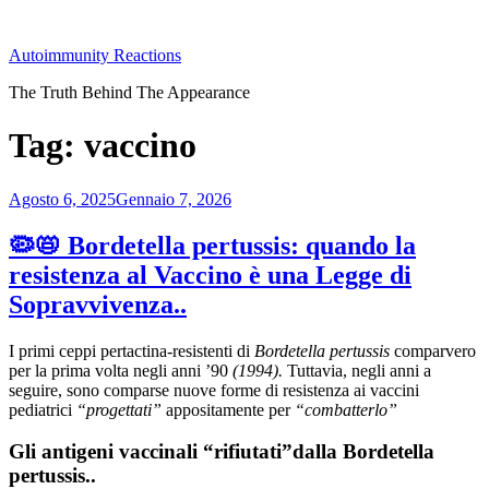
Salta
al
Autoimmunity Reactions
contenuto
The Truth Behind The Appearance
Tag:
vaccino
Pubblicato
Agosto 6, 2025
Gennaio 7, 2026
il
🦠📛 Bordetella pertussis: quando la
resistenza al Vaccino è una Legge di
Sopravvivenza..
I primi ceppi pertactina-resistenti di
Bordetella pertussis
comparvero
per la prima volta negli anni ’90
(1994).
Tuttavia, negli anni a
seguire, sono comparse nuove forme di resistenza ai vaccini
pediatrici
“progettati”
appositamente per
“combatterlo”
Gli antigeni vaccinali “rifiutati”dalla Bordetella
pertussis..