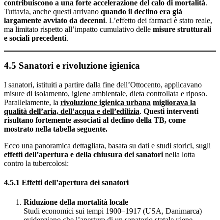
contribuiscono a una forte accelerazione del calo di mortalità
.
Tuttavia, anche questi arrivano
quando il declino era già
largamente avviato
da decenni
. L’effetto dei farmaci è stato reale,
ma limitato rispetto all’impatto cumulativo delle
misure strutturali
e sociali precedenti
.
4.5 Sanatori e rivoluzione igienica
I sanatori, istituiti a partire dalla fine dell’Ottocento, applicavano
misure di isolamento, igiene ambientale, dieta controllata e riposo.
Parallelamente, la
rivoluzione igienica urbana
migliorava la
qualità dell’aria, dell’acqua e dell’edilizia
.
Questi interventi
risultano fortemente associati al declino della TB, come
mostrato nella tabella seguente.
Ecco una panoramica dettagliata, basata su dati e studi storici, sugli
effetti dell’apertura e della chiusura dei sanatori
nella lotta
contro la tubercolosi:
4.5.1 Effetti dell’apertura dei sanatori
Riduzione della mortalità locale
Studi economici sui tempi 1900–1917 (USA, Danimarca)
evidenziano che l’apertura di un sanatorio statale viene