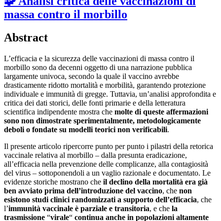
🧩 Analisi critica delle vaccinazioni di
massa contro il morbillo
Abstract
L’efficacia e la sicurezza delle vaccinazioni di massa contro il
morbillo sono da decenni oggetto di una narrazione pubblica
largamente univoca, secondo la quale il vaccino avrebbe
drasticamente ridotto mortalità e morbilità, garantendo protezione
individuale e immunità di gregge. Tuttavia, un’analisi approfondita e
critica dei dati storici, delle fonti primarie e della letteratura
scientifica indipendente mostra che
molte di queste affermazioni
sono
non dimostrate sperimentalmente, metodologicamente
deboli o fondate su modelli teorici non verificabili
.
Il presente articolo ripercorre punto per punto i pilastri della retorica
vaccinale relativa al morbillo – dalla presunta eradicazione,
all’efficacia nella prevenzione delle complicanze, alla contagiosità
del virus – sottoponendoli a un vaglio razionale e documentato. Le
evidenze storiche mostrano che
il declino della mortalità era già
ben avviato prima dell’introduzione del vaccino
, che
non
esistono studi clinici randomizzati a supporto dell’efficacia
, che
l’
immunità vaccinale è parziale e transitoria
, e che
la
trasmissione
“
virale
“
continua anche in popolazioni altamente