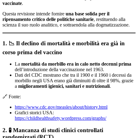
vaccinate
.
Questa revisione intende fornire
una base solida per il
ripensamento critico delle politiche sanitarie
, restituendo alla
scienza il suo ruolo analitico, e sottraendola alla dogmatizzazione.
1. 📉
Il declino di mortalità e morbilità era già in
corso prima del vaccino
La
mortalità da morbillo era in calo netto decenni prima
dell’introduzione della vaccinazione nel 1963.
Dati del CDC mostrano che tra il 1900 e il 1960 i decessi da
morbillo negli USA erano già diminuiti di oltre il 98%, grazie
a
miglioramenti igienici, sanitari e nutrizionali
.
🔗 Fonte:
https://www.cdc.gov/measles/about/history.html
Grafici storici USA:
https://childhealthsafety.wordpress.com/graphs/
2. 🧪
Mancanza di studi clinici controllati
randomizzati (RCT)