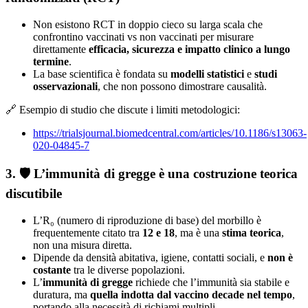
Non esistono RCT in doppio cieco su larga scala che
confrontino vaccinati vs non vaccinati per misurare
direttamente
efficacia, sicurezza e impatto clinico a lungo
termine
.
La base scientifica è fondata su
modelli statistici
e
studi
osservazionali
, che non possono dimostrare causalità.
🔗 Esempio di studio che discute i limiti metodologici:
https://trialsjournal.biomedcentral.com/articles/10.1186/s13063-
020-04845-7
3. 🛡️
L’immunità di gregge è una costruzione teorica
discutibile
L’R₀ (numero di riproduzione di base) del morbillo è
frequentemente citato tra
12 e 18
, ma è una
stima teorica
,
non una misura diretta.
Dipende da densità abitativa, igiene, contatti sociali, e
non è
costante
tra le diverse popolazioni.
L’
immunità di gregge
richiede che l’immunità sia stabile e
duratura, ma
quella indotta dal vaccino decade nel tempo
,
portando alla necessità di richiami multipli.