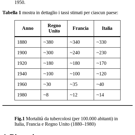
1950.
Tabella 1
mostra in dettaglio i tassi stimati per ciascun paese:
Regno
Anno
Francia
Italia
Unito
1880
~380
~340
~330
1900
~300
~240
~230
1920
~180
~180
~170
1940
~100
~100
~120
1960
~30
~35
~40
1980
~8
~12
~14
Fig.1
Mortalità da tubercolosi (per 100.000 abitanti) in
Italia, Francia e Regno Unito (1880–1980)