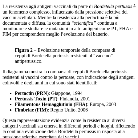
La resistenza agli antigeni vaccinali da parte di
Bordetella pertussis
è
un fenomeno complesso, influenzato dalla pressione selettiva dei
vaccini acellulari. Mentre la resistenza alla pertactina è la più
documentata e diffusa, la comunità
“scientifica”
continua a
monitorare e studiare le mutazioni in altri antigeni come PT, FHA e
FIM per comprendere meglio l’evoluzione del batterio.
Figura 2
– Evoluzione temporale della comparsa di
ceppi di Bordetella pertussis resistenti al “vaccino”
antipertussico.
Il diagramma mostra la comparsa di ceppi di Bordetella pertussis
resistenti ai vaccini contro la pertosse, con indicazione degli antigeni
coinvolti e degli anni in cui sono stati identificati:
Pertactin (PRN)
: Giappone, 1994
Pertussis Toxin (PT)
: Finlandia, 2001
Filamentous Hemagglutinin (FHA)
: Europa, 2003
Fimbriae (FIM)
: Regno Unito, 2006
Questa rappresentazione evidenzia come la resistenza ai diversi
antigeni vaccinali sia emersa in differenti periodi e luoghi, riflettendo
la continua evoluzione della Bordetella pertussis in risposta alla
pressione selettiva esercitata dai vaccini.