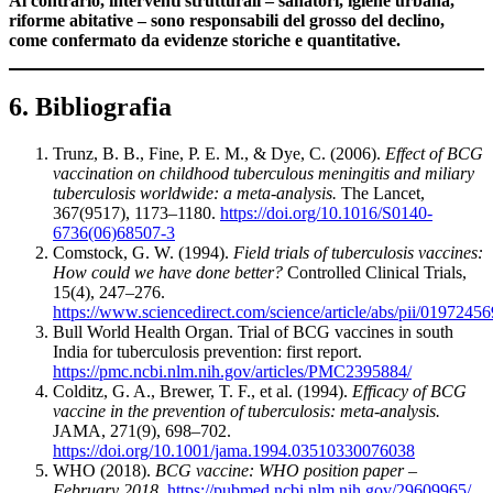
Al contrario, interventi strutturali – sanatori, igiene urbana,
riforme abitative – sono responsabili del grosso del declino,
come confermato da evidenze storiche e quantitative.
6. Bibliografia
Trunz, B. B., Fine, P. E. M., & Dye, C. (2006).
Effect of BCG
vaccination on childhood tuberculous meningitis and miliary
tuberculosis worldwide: a meta-analysis.
The Lancet,
367(9517), 1173–1180.
https://doi.org/10.1016/S0140-
6736(06)68507-3
Comstock, G. W. (1994).
Field trials of tuberculosis vaccines:
How could we have done better?
Controlled Clinical Trials,
15(4), 247–276.
https://www.sciencedirect.com/science/article/abs/pii/019724
Bull World Health Organ. Trial of BCG vaccines in south
India for tuberculosis prevention: first report.
https://pmc.ncbi.nlm.nih.gov/articles/PMC2395884/
Colditz, G. A., Brewer, T. F., et al. (1994).
Efficacy of BCG
vaccine in the prevention of tuberculosis: meta-analysis.
JAMA, 271(9), 698–702.
https://doi.org/10.1001/jama.1994.03510330076038
WHO (2018).
BCG vaccine: WHO position paper –
February 2018.
https://pubmed.ncbi.nlm.nih.gov/29609965/