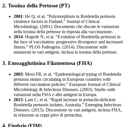
2. Tossina della Pertosse (PT)
2001
: He Q, et al. “Polymorphism in Bordetella pertussis
virulence factors in Finland.” Journal of Clinical
Microbiology. (2001). Documento che discute le variazioni
nella tossina della pertosse in risposta alla vaccinazione.
2014
: Hegerle N, et al. “Evolution of Bordetella pertussis in
the face of vaccination: progressive divergence and increased
fitness.” PLOS Pathogens. (2014). Discussione sulle
mutazioni in vari antigeni, inclusa la tossina della pertosse.
3. Emoagglutinina Filamentosa (FHA)
2003
: Mooi FR, et al. “Epidemiological typing of Bordetella
pertussis strains circulating in European countries with
different vaccination policies.” European Journal of Clinical
Microbiology & Infectious Diseases. (2003). Studio sulle
variazioni nella FHA e altri antigeni in Europa.
2015
: Lam C, et al. “Rapid increase in pertactin-deficient
Bordetella pertussis isolates, Australia.” Emerging Infectious
Diseases. (2015). Discussione su vari antigeni, inclusa FHA,
in relazione ai ceppi privi di pertactina.
4. Fimbrie (FIM)