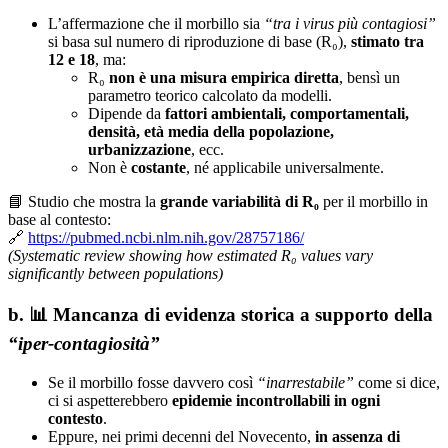
L’affermazione che il morbillo sia
“tra i virus più contagiosi”
si basa sul numero di riproduzione di base (R₀),
stimato tra
12 e 18
, ma:
R₀
non è una misura empirica diretta
, bensì un
parametro teorico calcolato da modelli.
Dipende da
fattori ambientali, comportamentali,
densità, età media della popolazione,
urbanizzazione
, ecc.
Non è
costante
, né applicabile universalmente.
📘 Studio che mostra la
grande variabilità di R₀
per il morbillo in
base al contesto:
🔗
https://pubmed.ncbi.nlm.nih.gov/28757186/
(Systematic review showing how estimated R₀ values vary
significantly between populations)
b.
📊
Mancanza di evidenza storica a supporto della
“iper-contagiosità”
Se il morbillo fosse davvero così
“inarrestabile”
come si dice,
ci si aspetterebbero
epidemie incontrollabili in ogni
contesto
.
Eppure, nei primi decenni del Novecento,
in assenza di