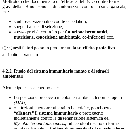
Molti studi che documentano un’efficacia del BCG contro forme
gravi della TB non sono studi randomizzati controllati su larga scala,
ma:
studi osservazionali o coorte ospedalieri,
soggetti a bias di selezione,
spesso privi di controllo per
fattori socioeconomici
,
nutrizione
,
esposizione ambientale
,
co-infezioni
, ecc.
👉 Questi fattori possono produrre un
falso effetto protettivo
attribuito al vaccino.
4.2.2.
Ruolo del sistema immunitario innato e di stimoli
ambientali
Alcune ipotesi sostengono che:
l’esposizione precoce a micobatteri ambientali non patogeni
(MAI)
,
o infezioni intercorrenti virali o batteriche, potrebbero
“allenare” il sistema immunitario
e proteggerlo
indirettamente contro la disseminazione sistemica del
Mycobacterium tuberculosis
, riducendo il rischio di forme
gravi nei bambini –
indipendentemente dalla vaccinazione
.