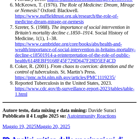
McKeown, T. (1976).
The Role of Medicine: Dream, Mirage
or Nemesis?
Oxford: Blackwell.
https://www.nuffieldtrust.org.uk/research/the-role-of-
medicine-dream-mirage-or-nemesis
Szreter, S. (1988).
The importance of social intervention in
Britain’s mortality decline c.1850–1914.
Social History of
Medicine, 1(1), 1–38.
https://www.cambridge.org/core/books/abs/health-and-
wealth/importance-of-social-intervention-in-britains-mortality-
decline-c18501914-a-reinterpretation-of-the-role-of-public-
health/6148EBF9168F45F729D647F28D5EF4CD
Coker, R. (2001).
From chaos to coercion: detention and the
control of tuberculosis.
St. Martin’s Press.
https://pmc.ncbi.nlm.nih.gov/articles/PMC1119235/
Reported Tuberculosis in the United States, 2023.
https://www.cdc.gov/tb-surveillance-report-2023/tables/table-
1.html
Autore testo, data mixing e data mining:
Davide Suraci
Pubblicato il 4 Luglio 2025 su:
Autoimmunity Reactions
Pubblicato
Maggio 19, 2025
Maggio 20, 2025
il