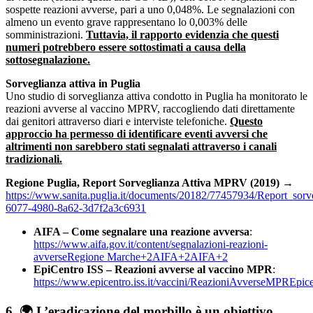
sospette reazioni avverse, pari a uno 0,048%. Le segnalazioni con
almeno un evento grave rappresentano lo 0,003% delle
somministrazioni.
Tuttavia, il rapporto evidenzia che questi
numeri potrebbero essere sottostimati a causa della
sottosegnalazione.
Sorveglianza attiva in Puglia
Uno studio di sorveglianza attiva condotto in Puglia ha monitorato le
reazioni avverse al vaccino MPRV, raccogliendo dati direttamente
dai genitori attraverso diari e interviste telefoniche.
Questo
approccio ha permesso di identificare eventi avversi che
altrimenti non sarebbero stati segnalati attraverso i canali
tradizionali.
Regione Puglia, Report Sorveglianza Attiva MPRV (2019)
→
https://www.sanita.puglia.it/documents/20182/77457934/Report_so
6077-4980-8a62-3d7f2a3c6931
AIFA – Come segnalare una reazione avversa
:
https://www.aifa.gov.it/content/segnalazioni-reazioni-
avverse
Regione Marche+2AIFA+2AIFA+2
EpiCentro ISS – Reazioni avverse al vaccino MPR
:
https://www.epicentro.iss.it/vaccini/ReazioniAvverseMPR
Epic
6. 🌍
L’eradicazione del morbillo è un obiettivo