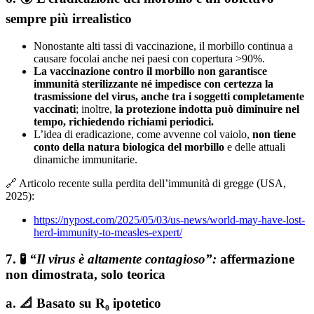
sempre più irrealistico
Nonostante alti tassi di vaccinazione, il morbillo continua a
causare focolai anche nei paesi con copertura >90%.
La vaccinazione contro il morbillo non garantisce
immunità sterilizzante né impedisce con certezza la
trasmissione del virus, anche tra i soggetti completamente
vaccinati
; inoltre,
la protezione indotta può diminuire nel
tempo, richiedendo richiami periodici.
L’idea di eradicazione, come avvenne col vaiolo,
non tiene
conto della natura biologica del morbillo
e delle attuali
dinamiche immunitarie.
🔗 Articolo recente sulla perdita dell’immunità di gregge (USA,
2025):
https://nypost.com/2025/05/03/us-news/world-may-have-lost-
herd-immunity-to-measles-expert/
7. 🧪
“Il virus è altamente contagioso”:
affermazione
non dimostrata, solo teorica
a.
📐
Basato su R₀ ipotetico