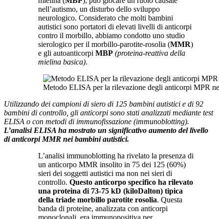
mielina (
MBP
), può giocare un ruolo causale
nell’autismo, un disturbo dello sviluppo
neurologico. Considerato che molti bambini
autistici sono portatori di elevati livelli di anticorpi
contro il morbillo, abbiamo condotto uno studio
sierologico per il morbillo-parotite-rosolia (
MMR
)
e gli autoanticorpi
MBP
(proteina-reattiva della
mielina basica)
.
Metodo ELISA per la rilevazione degli anticorpi MPR ne
Utilizzando dei campioni di siero di 125 bambini autistici e di 92
bambini di controllo, gli anticorpi sono stati analizzati mediante test
ELISA o con metodi di immunofissazione (immunoblotting).
L’analisi ELISA ha mostrato un significativo aumento del livello
di anticorpi MMR nei bambini autistici.
L’analisi immunoblotting ha rivelato la presenza di
un anticorpo MMR insolito in 75 dei 125 (60%)
sieri dei soggetti autistici ma non nei sieri di
controllo.
Questo anticorpo specifico ha rilevato
una proteina di 73-75 kD (kiloDalton) tipica
della triade morbillo parotite rosolia
. Questa
banda di proteine, analizzata con anticorpi
monoclonali, era immunopositiva per