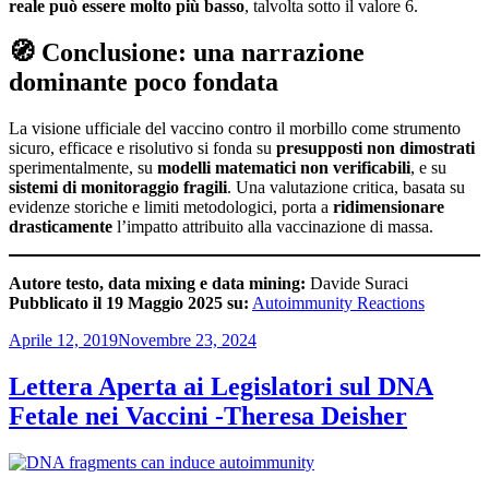
reale può essere molto più basso
, talvolta sotto il valore 6.
🧭
Conclusione: una narrazione
dominante poco fondata
La visione ufficiale del vaccino contro il morbillo come strumento
sicuro, efficace e risolutivo si fonda su
presupposti non dimostrati
sperimentalmente, su
modelli matematici non verificabili
, e su
sistemi di monitoraggio fragili
. Una valutazione critica, basata su
evidenze storiche e limiti metodologici, porta a
ridimensionare
drasticamente
l’impatto attribuito alla vaccinazione di massa.
Autore testo, data mixing e data mining:
Davide Suraci
Pubblicato il 19 Maggio 2025 su:
Autoimmunity Reactions
Pubblicato
Aprile 12, 2019
Novembre 23, 2024
il
Lettera Aperta ai Legislatori sul DNA
Fetale nei Vaccini -Theresa Deisher