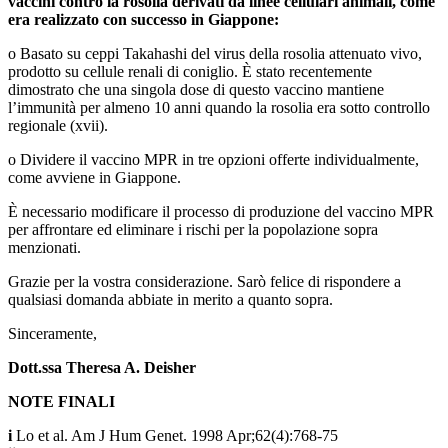
vaccini contro la rosolia derivati da linee cellulari animali, come
era realizzato con successo in Giappone:
o Basato su ceppi Takahashi del virus della rosolia attenuato vivo,
prodotto su cellule renali di coniglio. È stato recentemente
dimostrato che una singola dose di questo vaccino mantiene
l’immunità per almeno 10 anni quando la rosolia era sotto controllo
regionale (xvii).
o Dividere il vaccino MPR in tre opzioni offerte individualmente,
come avviene in Giappone.
È necessario modificare il processo di produzione del vaccino MPR
per affrontare ed eliminare i rischi per la popolazione sopra
menzionati.
Grazie per la vostra considerazione. Sarò felice di rispondere a
qualsiasi domanda abbiate in merito a quanto sopra.
Sinceramente,
Dott.ssa Theresa A. Deisher
NOTE FINALI
i
Lo et al. Am J Hum Genet. 1998 Apr;62(4):768-75