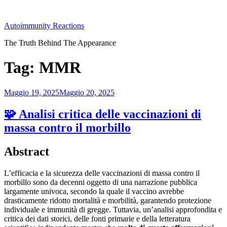
Salta
al
Autoimmunity Reactions
contenuto
The Truth Behind The Appearance
Tag:
MMR
Pubblicato
Maggio 19, 2025
Maggio 20, 2025
il
🧩 Analisi critica delle vaccinazioni di
massa contro il morbillo
Abstract
L’efficacia e la sicurezza delle vaccinazioni di massa contro il
morbillo sono da decenni oggetto di una narrazione pubblica
largamente univoca, secondo la quale il vaccino avrebbe
drasticamente ridotto mortalità e morbilità, garantendo protezione
individuale e immunità di gregge. Tuttavia, un’analisi approfondita e
critica dei dati storici, delle fonti primarie e della letteratura