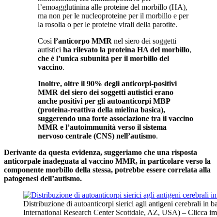
l’emoagglutinina alle proteine del morbillo (HA),
ma non per le nucleoproteine per il morbillo e per
la rosolia o per le proteine virali della parotite.
Così
l’anticorpo MMR
nel siero dei soggetti
autistici
ha rilevato la proteina HA del morbillo
,
che è l’unica subunità per il morbillo del
vaccino
.
Inoltre, oltre il 90% degli anticorpi-positivi
MMR del siero dei soggetti autistici erano
anche positivi per gli autoanticorpi MBP
(proteina-reattiva della mielina basica),
suggerendo una forte associazione tra il vaccino
MMR e l’autoimmunità verso il sistema
nervoso centrale (CNS) nell’autismo
.
Derivante da questa evidenza, suggeriamo che una risposta
anticorpale inadeguata al vaccino MMR, in particolare verso la
componente morbillo della stessa, potrebbe essere correlata alla
patogenesi dell’autismo.
Distribuzione di autoanticorpi sierici agli antigeni cerebrali in
International Research Center Scottdale, AZ, USA) – Clicca imma