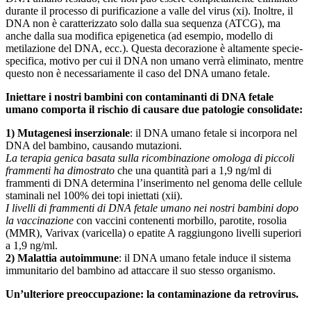
durante il processo di purificazione a valle del virus (xi). Inoltre, il
DNA non è caratterizzato solo dalla sua sequenza (ATCG), ma
anche dalla sua modifica epigenetica (ad esempio, modello di
metilazione del DNA, ecc.). Questa decorazione è altamente specie-
specifica, motivo per cui il DNA non umano verrà eliminato, mentre
questo non è necessariamente il caso del DNA umano fetale.
Iniettare i nostri bambini con contaminanti di DNA fetale
umano comporta il rischio di causare due patologie consolidate:
1) Mutagenesi inserzionale
: il DNA umano fetale si incorpora nel
DNA del bambino, causando mutazioni.
La terapia genica basata sulla ricombinazione omologa di piccoli
frammenti ha dimostrato
che una quantità pari a 1,9 ng/ml di
frammenti di DNA determina l’inserimento nel genoma delle cellule
staminali nel 100% dei topi iniettati (xii).
I livelli di frammenti di DNA fetale umano nei nostri bambini dopo
la vaccinazione
con vaccini contenenti morbillo, parotite, rosolia
(MMR), Varivax (varicella) o epatite A raggiungono livelli superiori
a 1,9 ng/ml.
2) Malattia autoimmune
: il DNA umano fetale induce il sistema
immunitario del bambino ad attaccare il suo stesso organismo.
Un’ulteriore preoccupazione: la contaminazione da retrovirus.