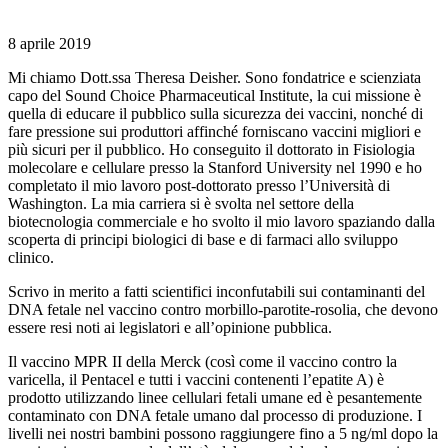
8 aprile 2019
Mi chiamo Dott.ssa Theresa Deisher. Sono fondatrice e scienziata
capo del Sound Choice Pharmaceutical Institute, la cui missione è
quella di educare il pubblico sulla sicurezza dei vaccini, nonché di
fare pressione sui produttori affinché forniscano vaccini migliori e
più sicuri per il pubblico. Ho conseguito il dottorato in Fisiologia
molecolare e cellulare presso la Stanford University nel 1990 e ho
completato il mio lavoro post-dottorato presso l’Università di
Washington. La mia carriera si è svolta nel settore della
biotecnologia commerciale e ho svolto il mio lavoro spaziando dalla
scoperta di principi biologici di base e di farmaci allo sviluppo
clinico.
Scrivo in merito a fatti scientifici inconfutabili sui contaminanti del
DNA fetale nel vaccino contro morbillo-parotite-rosolia, che devono
essere resi noti ai legislatori e all’opinione pubblica.
Il vaccino MPR II della Merck (così come il vaccino contro la
varicella, il Pentacel e tutti i vaccini contenenti l’epatite A) è
prodotto utilizzando linee cellulari fetali umane ed è pesantemente
contaminato con DNA fetale umano dal processo di produzione. I
livelli nei nostri bambini possono raggiungere fino a 5 ng/ml dopo la