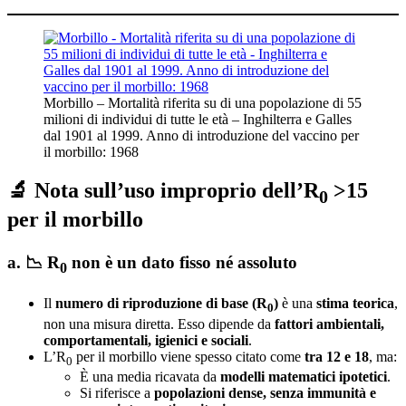
Morbillo – Mortalità riferita su di una popolazione di 55
milioni di individui di tutte le età – Inghilterra e Galles
dal 1901 al 1999. Anno di introduzione del vaccino per
il morbillo: 1968
🔬 Nota sull’uso improprio dell’R
>15
0
per il morbillo
a.
📉
R
non è un dato fisso né assoluto
0
Il
numero di riproduzione di base (R
)
è una
stima teorica
,
0
non una misura diretta. Esso dipende da
fattori ambientali,
comportamentali, igienici e sociali
.
L’R
per il morbillo viene spesso citato come
tra 12 e 18
, ma:
0
È una media ricavata da
modelli matematici ipotetici
.
Si riferisce a
popolazioni dense, senza immunità e