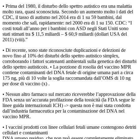
• Prima del 1980, il disturbo dello spettro autistico era una malattia
molto rara, quasi sconosciuta. Secondo un aumento molto i dati del
CDC, il tasso di autismo nel 2014 era di 1 su 59 bambini, dal
momento che salì, rapidamente: nel 2000 era di 1 su 150. CDC: “I
costi totali all’anno per i bambini con ASD negli Stati Uniti sono
stati stimati tra $ 11,5 miliardi – $ 60,9 miliardi (dollari USA del
2011) (viii).”
• Di recente, sono state riconosciute duplicazioni e delezioni de
novo fino al 10% dei disturbi dello spettro autistico simplex,
corroborando i fattori scatenanti ambientali sulla genetica dei disturbi
dello spettro autisticoix. • La porzione di rosolia del vaccino MPR
contiene contaminanti del DNA fetale di origine umana pari a circa
175 ng, più di 10 volte la soglia raccomandata dall’OMS di 10 ng
per dose di vaccino (x) .
• Nessun altro farmaco sul mercato riceverebbe l’approvazione della
FDA senza un’accurata profilazione della tossicità (la FDA segue le
linee guida internazionali ICH) -> questa non è mai stata condotta
dall’industria farmaceutica per la contaminazione del DNA nel
vaccino MPR.
• I vaccini prodotti con linee cellulari fetali umane contengono detriti
cellulari e contaminanti
DNA umano residuo, che non può essere completamente eliminato