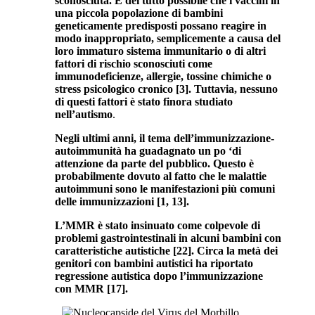
sconosciuta. È del tutto possibile che i vaccini in
una piccola popolazione di bambini
geneticamente predisposti possano reagire in
modo inappropriato, semplicemente a causa del
loro immaturo sistema immunitario o di altri
fattori di rischio sconosciuti come
immunodeficienze, allergie, tossine chimiche o
stress psicologico cronico [3]. Tuttavia, nessuno
di questi fattori è stato finora studiato
nell’autismo
.
Negli ultimi anni, il tema dell’immunizzazione-
autoimmunità ha guadagnato un po ‘di
attenzione da parte del pubblico. Questo è
probabilmente dovuto al fatto che le malattie
autoimmuni sono le manifestazioni più comuni
delle immunizzazioni [1, 13].
L’MMR è stato insinuato come colpevole di
problemi gastrointestinali in alcuni bambini con
caratteristiche autistiche [22]. Circa la metà dei
genitori con bambini autistici ha riportato
regressione autistica dopo l’immunizzazione
con MMR [17].