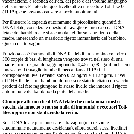
vaccinazione, a seconda dell’età, del peso e del volume sanguigno
del bambino. È noto che quel livello attiva il recettore Toll-like 9
(TLR9), che possono causare attacchi autoimmuni.
Per illustrare la capacità autoimmune di piccolissime quantità di
DNA fetale, considerate questo: il travaglio è innescato dal DNA
fetale del bambino che si accumula nel flusso sanguigno della
madre, innescando un massiccio rigetto immunitario del bambino.
Questo è il travaglio.
Funziona così: frammenti di DNA fetalei di un bambino con circa
300 coppie di basi di lunghezza vengono trovati nel siero di una
madre incinta. Quando raggiungono tra 0,46 e 5,08 ng/mL nel siero,
innescano il travaglio tramite il meccanismo TLR9ii . I
corrispondenti livelli ematici sono 0,22 ng/ml e 3,12 ng/ml. I livelli
di DNA fetale in un bambino dopo essere stato iniettato con vaccini
prodotti dal feto raggiungono lo stesso livello che innesca il rigetto
autoimmune del bambino da parte della madre.
Chiunque affermi che il DNA fetale che contamina i nostri
vaccini sia innocuo o non sa nulla di immunità e recettori Toll-
like, oppure non sta dicendo la verità.
Se il DNA fetale può innescare il travaglio (una reazione
autoimmune naturalmente desiderata), allora quegli stessi livellinei
vaccini possono innescare l’autoimmunità in un bambino. Il DNA