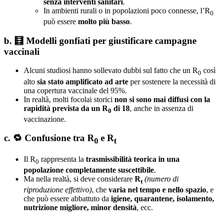
senza interventi sanitari
.
In ambienti rurali o in popolazioni poco connesse, l’R
0
può essere
molto più basso
.
b.
🧮
Modelli gonfiati per giustificare campagne
vaccinali
Alcuni studiosi hanno sollevato dubbi sul fatto che un R
così
0
alto
sia stato amplificato ad arte
per sostenere la necessità di
una copertura vaccinale del 95%.
In realtà, molti focolai storici
non si sono mai diffusi con la
rapidità prevista da un R
di 18
, anche in assenza di
0
vaccinazione.
c.
🔁
Confusione tra R
e R
0
t
Il R
rappresenta la
trasmissibilità teorica in una
0
popolazione completamente suscettibile
.
Ma nella realtà, si deve considerare
R
(numero di
t
riproduzione effettivo)
, che
varia nel tempo e nello spazio
, e
che può essere abbattuto da
igiene, quarantene, isolamento,
nutrizione migliore, minor densità
, ecc.