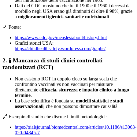
dell’introduzione della vaccinazione nel 1963.
Dati del CDC mostrano che tra il 1900 e il 1960 i decessi da
morbillo negli USA erano già diminuiti di oltre il 98%, grazie
a
miglioramenti igienici, sanitari e nutrizionali
.
🔗 Fonte:
https://www.cdc.gov/measles/about/history.html
Grafici storici USA:
https://childhealthsafety.wordpress.com/graphs/
2. 🧪
Mancanza di studi clinici controllati
randomizzati (RCT)
Non esistono RCT in doppio cieco su larga scala che
confrontino vaccinati vs non vaccinati per misurare
direttamente
efficacia, sicurezza e impatto clinico a lungo
termine
.
La base scientifica è fondata su
modelli statistici
e
studi
osservazionali
, che non possono dimostrare causalità.
🔗 Esempio di studio che discute i limiti metodologici:
https://trialsjournal.biomedcentral.com/articles/10.1186/s13063-
020-04845-7