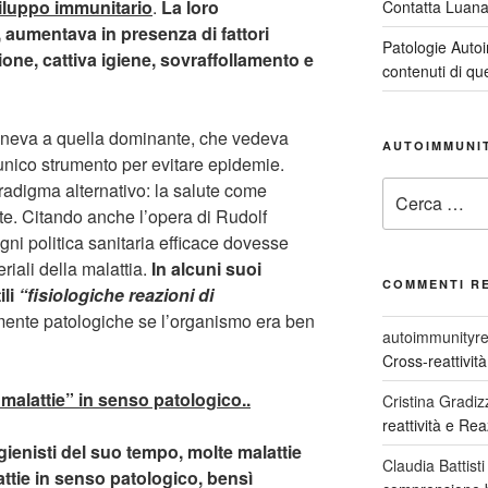
sviluppo immunitario
.
La loro
Contatta Luan
, aumentava in presenza di fattori
Patologie Auto
ne, cattiva igiene, sovraffollamento e
contenuti di qu
neva a quella dominante, che vedeva
AUTOIMMUNI
unico strumento per evitare epidemie.
Cerca:
adigma alternativo: la salute come
nte. Citando anche l’opera di Rudolf
ni politica sanitaria efficace dovesse
riali della malattia.
In alcuni suoi
COMMENTI R
ili
“fisiologiche reazioni di
mente patologiche se l’organismo era ben
autoimmunityre
Cross-reattivit
“malattie” in senso patologico..
Cristina Gradiz
reattività e Re
gienisti del suo tempo, molte malattie
Claudia Battisti
tie in senso patologico, bensì