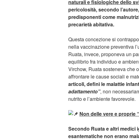
naturali e fisiologiche dello 
pericolosità, secondo l’autore
predisponenti come malnutrizio
precarietà abitativa.
Questa concezione si contrappo
nella vaccinazione preventiva l’
Ruata, invece, proponeva un par
equilibrio fra individuo e ambie
Virchow, Ruata sosteneva che og
affrontare le cause sociali e mate
articoli, definì le malattie infant
adattamento”
, non necessaria
nutrito e l’ambiente favorevole.
Non delle vere e proprie 
Secondo Ruata e altri medici i
esantematiche non erano malat