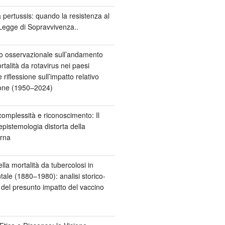
 pertussis: quando la resistenza al
Legge di Sopravvivenza..
o osservazionale sull’andamento
rtalità da rotavirus nei paesi
e riflessione sull’impatto relativo
ione (1950–2024)
omplessità e riconoscimento: Il
epistemologia distorta della
rna
lla mortalità da tubercolosi in
ale (1880–1980): analisi storico-
del presunto impatto del vaccino