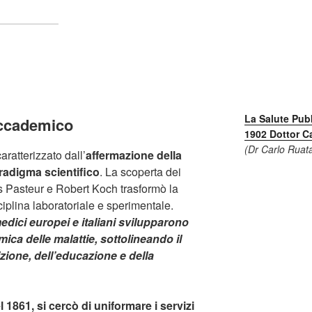
La Salute Pub
 accademico
1902 Dottor C
(Dr Carlo Ruat
aratterizzato dall’
affermazione della
adigma scientifico
. La scoperta dei
s Pasteur e Robert Koch trasformò la
iplina laboratoriale e sperimentale.
edici europei e italiani svilupparono
mica delle malattie, sottolineando il
izione, dell’educazione e della
el 1861, si cercò di uniformare i servizi