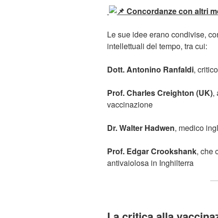
Concordanze con altri me
Le sue idee erano condivise, con
intellettuali del tempo, tra cui:
Dott. Antonino Ranfaldi
, criti
Prof. Charles Creighton (UK)
,
vaccinazione
Dr. Walter Hadwen
, medico ingl
Prof. Edgar Crookshank
, che 
antivaiolosa in Inghilterra
La critica alla vaccina