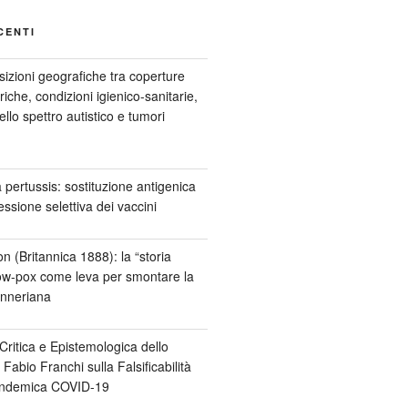
CENTI
izioni geografiche tra coperture
riche, condizioni igienico-sanitarie,
ello spettro autistico e tumori
 pertussis: sostituzione antigenica
essione selettiva dei vaccini
n (Britannica 1888): la “storia
cow-pox come leva per smontare la
enneriana
Critica e Epistemologica dello
 Fabio Franchi sulla Falsificabilità
Pandemica COVID-19