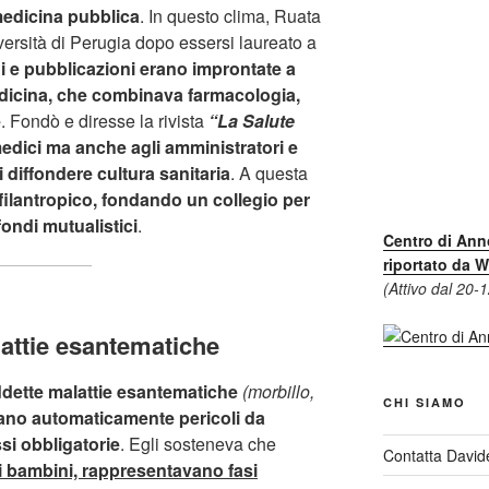
 medicina pubblica
. In questo clima, Ruata
ersità di Perugia dopo essersi laureato a
i e pubblicazioni erano improntate a
edicina, che combinava farmacologia,
e
. Fondò e diresse la rivista
“La Salute
edici ma anche agli amministratori e
i diffondere cultura sanitaria
. A questa
ilantropico, fondando un collegio per
fondi mutualistici
.
Centro di Ann
riportato da W
(Attivo dal 20-
lattie esantematiche
ddette malattie esantematiche
(morbillo,
CHI SIAMO
ano automaticamente pericoli da
si obbligatorie
. Egli sosteneva che
Contatta David
ei bambini, rappresentavano fasi