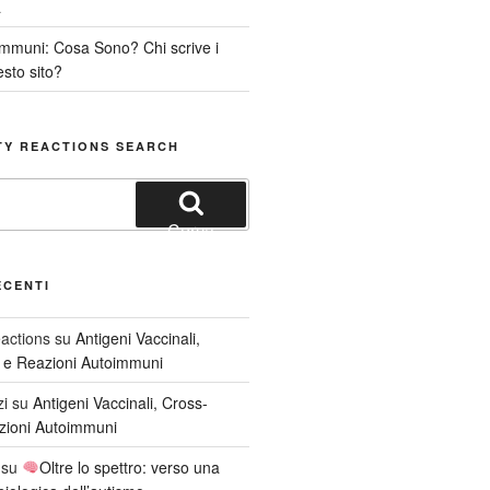
a
immuni: Cosa Sono? Chi scrive i
esto sito?
TY REACTIONS SEARCH
Cerca
ECENTI
actions
su
Antigeni Vaccinali,
à e Reazioni Autoimmuni
zi
su
Antigeni Vaccinali, Cross-
azioni Autoimmuni
su
Oltre lo spettro: verso una