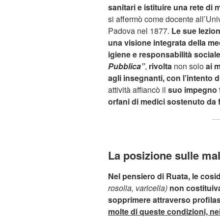
sanitari e istituire una rete di
si affermò come docente all’Univ
Padova nel 1877.
Le sue lezion
una visione integrata della m
igiene e responsabilità social
Pubblica”
,
rivolta
non solo
ai m
agli insegnanti, con l’intento d
attività affiancò il
suo impegno f
orfani di medici sostenuto da 
La posizione sulle ma
Nel pensiero di Ruata, le cosi
rosolia, varicella)
non costituiv
sopprimere attraverso profilas
molte di queste condizioni, n