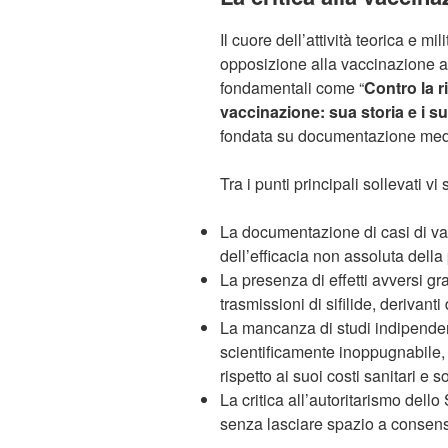
Il cuore dell’attività teorica e m
opposizione alla vaccinazione ant
fondamentali come “
Contro la r
vaccinazione: sua storia e i suo
fondata su documentazione medica,
Tra i punti principali sollevati vi
La documentazione di casi di vaio
dell’efficacia non assoluta della 
La presenza di effetti avversi gra
trasmissioni di sifilide, derivan
La mancanza di studi indipende
scientificamente inoppugnabile, 
rispetto ai suoi costi sanitari e so
La critica all’autoritarismo dell
senza lasciare spazio a consens