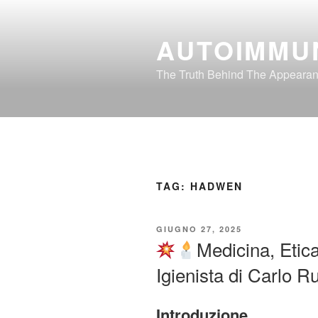
Salta
al
AUTOIMMU
contenuto
The Truth Behind The Appeara
TAG:
HADWEN
PUBBLICATO
GIUGNO 27, 2025
IL
Medicina, Etic
Igienista di Carlo 
Introduzione