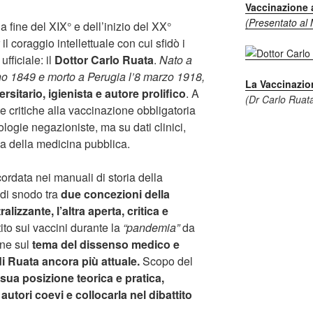
Vaccinazione a
(Presentato al 
fine del XIX° e dell’inizio del XX°
il coraggio intellettuale con cui sfidò i
fficiale: il
Dottor Carlo Ruata
.
Nato a
o 1849 e morto a Perugia l’8 marzo 1918,
La Vaccinazion
sitario, igienista e autore prolifico
. A
(Dr Carlo Ruat
te critiche alla vaccinazione obbligatoria
logie negazioniste, ma su dati clinici,
ca della medicina pubblica.
cordata nei manuali di storia della
di snodo tra
due concezioni della
lizzante, l’altra aperta, critica e
tito sui vaccini durante la
“pandemia”
da
one sul
tema del dissenso medico e
i Ruata ancora più attuale.
Scopo del
 sua posizione teorica e pratica,
 autori coevi e collocarla nel dibattito