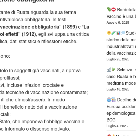
Bordetella
ilitante di Ruata riguarda la sua ferma
Vaccino è una 
ivaiolosa obbligatoria. In testi
Agosto 6, 2025
ivaccinazione obbligatoria” (1899)
e “
La
Studi
i effetti” (1912)
, egli sviluppa una critica
storico della mo
 dati statistici e riflessioni etiche.
industrializzati 
della vaccinaz
 sono:
Luglio 25, 2025
Scienza, c
lo in soggetti già vaccinati, a riprova
caso Ruata e l’
profilassi;
medicina mode
vi, incluse infezioni crociate e
Luglio 18, 2025
ti da tecniche di vaccinazione contaminate;
nti che dimostrassero, in modo
Declino de
il beneficio netto della vaccinazione
Europa occident
epidemiologica 
ciali;
BCG
o Stato, che imponeva l’obbligo vaccinale
Luglio 4, 2025
o informato o dissenso motivato.