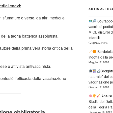
dici coevi:
ARTICOLI RE
 sfumature diverse, da altri medici e
Sovrappos
vaccinali pediat
MICI, disturbi d
co della teoria batterica assolutista.
infantili
Giugno 5, 2026
 autore della prima vera storia critica della
Bordetella
indotta dalla pr
Maggio 17, 2026
ese e attivista antivaccinista.
Creighto
naturale” del 
contestò l’efficacia della vaccinazione
vaccinazione j
Gennaio 7, 2026
Analisi 
Studio del Dott.
della Teoria 
zione obbligatoria
Dicembre 19, 2025