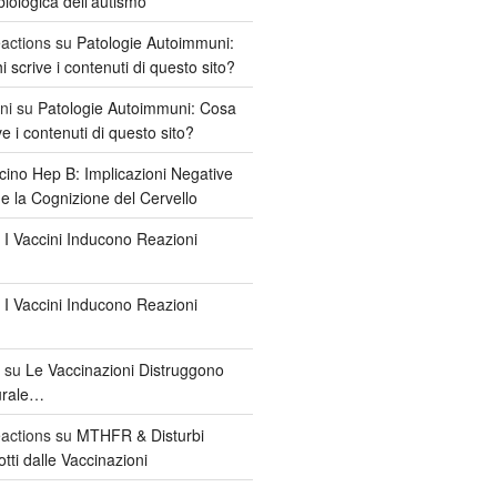
iologica dell’autismo
actions
su
Patologie Autoimmuni:
scrive i contenuti di questo sito?
ni
su
Patologie Autoimmuni: Cosa
e i contenuti di questo sito?
cino Hep B: Implicazioni Negative
 e la Cognizione del Cervello
u
I Vaccini Inducono Reazioni
u
I Vaccini Inducono Reazioni
su
Le Vaccinazioni Distruggono
urale…
actions
su
MTHFR & Disturbi
tti dalle Vaccinazioni