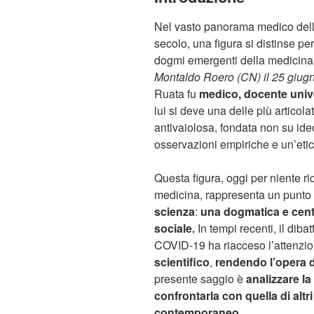
Nel vasto panorama medico della 
secolo, una figura si distinse per 
dogmi emergenti della medicina u
Montaldo Roero (CN) il 25 giugn
Ruata fu
medico, docente univer
lui si deve una delle più articola
antivaiolosa, fondata non su ideo
osservazioni empiriche e un’eti
Questa figura, oggi per niente ri
medicina, rappresenta un punto 
scienza
:
una dogmatica e centra
sociale.
In tempi recenti, il dibat
COVID-19 ha riacceso l’attenzi
scientifico
,
rendendo l’opera d
presente saggio è
analizzare la
confrontarla con quella di altri
contemporaneo
.