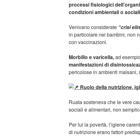
processi fisiologici dell’organ
condizioni ambientali o sociali 
Venivano considerate
“crisi eli
in particolare nei bambini, non
con vaccinazioni.
Morbillo e varicella,
ad esempio
manifestazioni di disintossica
pericolose in ambienti malsani, so
Ruolo della nutrizione, i
Ruata sosteneva che le vere caus
sociali e alimentari, non sempl
Per lui la povertà, l’igiene carent
di nutrizione erano fattori predi