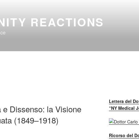
NITY REACTIONS
nce
Lettera del Do
a e Dissenso: la Visione
“NY Medical J
Ruata (1849–1918)
Ricorso del Do