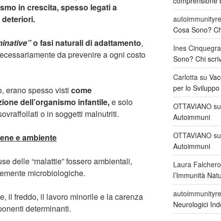
comprensione b
ismo in crescita, spesso legati a
deteriori.
autoimmunityre
Cosa Sono? Chi 
minative”
o fasi naturali di adattamento
,
Ines Cinquegra
 necessariamente da prevenire a ogni costo
Sono? Chi scriv
Carlotta
su
Vac
per lo Sviluppo
, erano spesso visti
come
zione dell’organismo infantile,
e solo
OTTAVIANO
s
vraffollati o in soggetti malnutriti.
Autoimmuni
OTTAVIANO
s
giene e ambiente
Autoimmuni
e delle “malattie” fossero ambientali,
Laura Falchero
icemente microbiologiche.
l’Immunità Nat
autoimmunityre
e, il freddo, il lavoro minorile e la carenza
Neurologici Indo
sponenti determinanti.