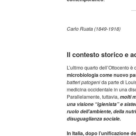
Carlo Ruata (1849-1918)
Il contesto storico e
L’ultimo quarto dell’Ottocento è c
microbiologia come nuovo par
batteri patogeni
da parte di Loui
medicina occidentale in una disc
Parallelamente, tuttavia,
molti m
una visione “igienista” e siste
ruolo dell’ambiente, della nutr
disuguaglianza sociale.
In Italia, dopo l’unificazione d