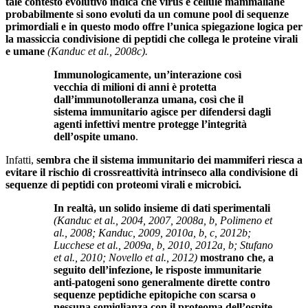
tale contesto evolutivo indica che virus e cellule mammaliane
probabilmente si sono evoluti da un comune pool di sequenze
primordiali e in questo modo offre l’unica spiegazione logica per
la massiccia condivisione di peptidi che collega le proteine ​​virali
e umane
(Kanduc et al., 2008c).
Immunologicamente, un’interazione così
vecchia di milioni di anni è protetta
dall’immunotolleranza umana,
così che il
sistema immunitario agisce per difendersi dagli
agenti infettivi mentre protegge l’integrità
dell’ospite umano
.
Infatti,
sembra che
il sistema immunitario dei mammiferi riesca a
evitare il rischio di crossreattività intrinseco alla condivisione di
sequenze di peptidi con proteomi virali e microbici.
In realtà, un solido insieme di dati sperimentali
(Kanduc et al., 2004, 2007, 2008a, b, Polimeno et
al., 2008; Kanduc, 2009, 2010a, b, c, 2012b;
Lucchese et al., 2009a, b, 2010, 2012a, b; Stufano
et al., 2010; Novello et al., 2012)
mostrano che, a
seguito dell’infezione, le risposte immunitarie
anti-patogeni sono generalmente dirette contro
sequenze peptidiche epitopiche con scarsa o
nessuna somiglianza con il proteoma dell’ospite