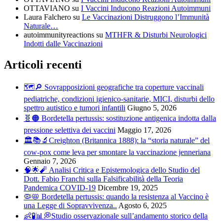
OTTAVIANO
su
I Vaccini Inducono Reazioni Autoimmuni
Laura Falchero
su
Le Vaccinazioni Distruggono l’Immunità
Naturale…
autoimmunityreactions
su
MTHFR & Disturbi Neurologici
Indotti dalle Vaccinazioni
Articoli recenti
🗺️🔎 Sovrapposizioni geografiche tra coperture vaccinali
pediatriche, condizioni igienico-sanitarie, MICI, disturbi dello
spettro autistico e tumori infantili
Giugno 5, 2026
🧬🟠 Bordetella pertussis: sostituzione antigenica indotta dalla
pressione selettiva dei vaccini
Maggio 17, 2026
🏛️📚🔬Creighton (Britannica 1888): la “storia naturale” del
cow-pox come leva per smontare la vaccinazione jenneriana
Gennaio 7, 2026
🧠🌟🧨 Analisi Critica e Epistemologica dello Studio del
Dott. Fabio Franchi sulla Falsificabilità della Teoria
Pandemica COVID-19
Dicembre 19, 2025
🦠📛 Bordetella pertussis: quando la resistenza al Vaccino è
una Legge di Sopravvivenza..
Agosto 6, 2025
👶🧪📊💭Studio osservazionale sull’andamento storico della