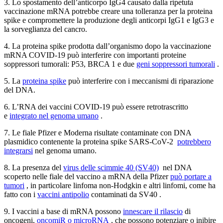
3. Lo spostamento dell’anticorpo IgG4 causato dalla ripetuta
vaccinazione mRNA potrebbe creare una tolleranza per la proteina
spike e compromettere la produzione degli anticorpi IgG1 e IgG3 e
la sorveglianza del cancro.
4. La proteina spike prodotta dall’organismo dopo la vaccinazione
mRNA COVID-19 può interferire con importanti proteine ​​
soppressori tumorali: P53, BRCA 1 e due
geni soppressori tumorali
.
5. La
proteina spike
può interferire con i meccanismi di riparazione
del DNA.
6. L’RNA dei vaccini COVID-19 può essere retrotrascritto
e
integrato nel genoma umano
.
7. Le fiale Pfizer e Moderna risultate contaminate con DNA
plasmidico contenente la proteina spike SARS-CoV-2
potrebbero
integrarsi
nel genoma umano.
8. La presenza del
virus delle scimmie 40 (SV40)
nel DNA
scoperto nelle fiale del vaccino a mRNA della Pfizer
può portare a
tumori
, in particolare linfoma non-Hodgkin e altri linfomi, come ha
fatto con i
vaccini antipolio
contaminati da SV40 .
9. I vaccini a base di mRNA possono
innescare il rilascio
di
oncogeni,
oncomiR o microRNA
, che possono potenziare o inibire