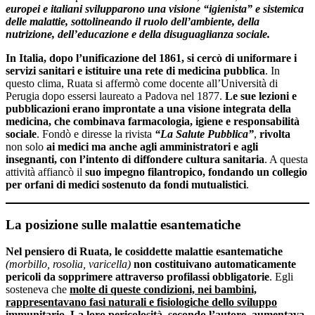
europei e italiani svilupparono una visione “igienista” e sistemica
delle malattie, sottolineando il ruolo dell’ambiente, della
nutrizione, dell’educazione e della disuguaglianza sociale.
In Italia, dopo l’unificazione del 1861, si cercò di uniformare i
servizi sanitari e istituire una rete di medicina pubblica
. In
questo clima, Ruata si affermò come docente all’Università di
Perugia dopo essersi laureato a Padova nel 1877.
Le sue lezioni e
pubblicazioni erano improntate a una visione integrata della
medicina, che combinava farmacologia, igiene e responsabilità
sociale
. Fondò e diresse la rivista
“La Salute Pubblica”
,
rivolta
non solo
ai medici ma anche agli amministratori e agli
insegnanti, con l’intento di diffondere cultura sanitaria
. A questa
attività affiancò il
suo impegno filantropico, fondando un collegio
per orfani di medici sostenuto da fondi mutualistici
.
La posizione sulle malattie esantematiche
Nel pensiero di Ruata, le cosiddette malattie esantematiche
(morbillo, rosolia, varicella)
non costituivano automaticamente
pericoli da sopprimere attraverso profilassi obbligatorie
. Egli
sosteneva che
molte di queste condizioni, nei bambini,
rappresentavano fasi naturali e fisiologiche dello sviluppo
immunitario
.
La loro pericolosità, secondo l’autore, aumentava