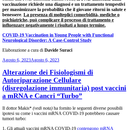
vaccinazione richiede una diagnosi e un trattamento tempestivi
per massimizzare la probabilità che il giovane ritorni in salute e
benessere
.
La presenza di molteplici comorbidità, mediche o
psichiatriche, può complicare il processo di trattamento e
influenzare negativamente i risultati a lungo termine.
COVID-19 Vaccination in Young People with Functional
Neurological Disorder: A Case-Control Study
Elaborazione a cura di
Davide Suraci
Pubblicato
Agosto 6, 2023
Agosto 6, 2023
il
Alterazione dei Fisiologismi di
Autoriparazione Cellulare
(disregolazione immunitaria) post vaccini
a mRNA e Cancri “Turbo”
Il dottor Makis*
(vedi nota)
ha fornito le seguenti diverse possibili
ipotesi su come i vaccini mRNA COVID-19 potrebbero causare
tumori turbo:
1. Gli attuali vaccini mRNA COVID-19
contengono mRNA