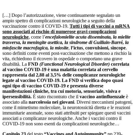
[…] Dopo l’autorizzazione, viene continuamente segnalato un
ampio spettro di complicazioni neurologiche a seguito della
vaccinazione contro il COVID-19.
Tutti i tipi di vaccini a mRNA
sono associati al rischio di numerose gravi complicazioni
neurologiche
, come l’
encefalomielite acuta disseminata, la mielite
trasversa, la meningite asettica, la sindrome di Guillain-Barré, la
miofascite macrofagica, la miosite
,
l’ictus
,
convulsioni, sincope
.
sono definiti come eventi post-vaccinazione che mettono a rischio la
vita, richiedono il ricovero in ospedale o comportano una grave
disabilità. La
FND
(
Functional Neurological Disorder
)
correlata
al vaccino COVID-19 è una malattia correlata al cervello
rappresenta dal 2,88 al 3,5% delle complicanze neurologiche
legate al vaccino COVID-19. La FND si verifica dopo quasi
ogni tipo di vaccino COVID-19 e presenta diverse
manifestazioni cliniche, tra cui motoria, sensoriale, visiva e
ipersensibilità.
È stato riscontrato che il
vaccino antinfluenzale
è
associato alla
narcolessia nei giovani
. Diversi meccanismi patogeni,
come il mimetismo molecolare, la neurotossicità diretta e le reazioni
immunitarie anomale, sono stati attribuiti per spiegare questi vaccini
associati a complicanze neurologiche. Anche i vaccini contro il
COVID-19 non sono esenti da complicazioni neurologiche…
Capitolo 23
del testo
“Vaccines and Autoimmunity”
pp 239-