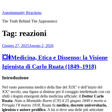
Salta
al
Autoimmunity Reactions
contenuto
The Truth Behind The Appearance
Tag:
reazioni
Pubblicato
Giugno 27, 2025
Agosto 2, 2026
il
💥🕯️Medicina, Etica e Dissenso: la Visione
Igienista di Carlo Ruata (1849–1918)
Introduzione
Nel vasto panorama medico della fine del XIX° e dell’inizio del
XX° secolo, una figura si distinse per il coraggio intellettuale con cui
sfidò i dogmi emergenti della medicina ufficiale: il
Dottor Carlo
Ruata
.
Nato a Montaldo Roero (CN) il 25 giugno 1849 e morto a
Perugia l’8 marzo 1918,
Ruata fu
medico, docente universitario,
igienista e autore prolifico
. A lui si deve una delle più articolate