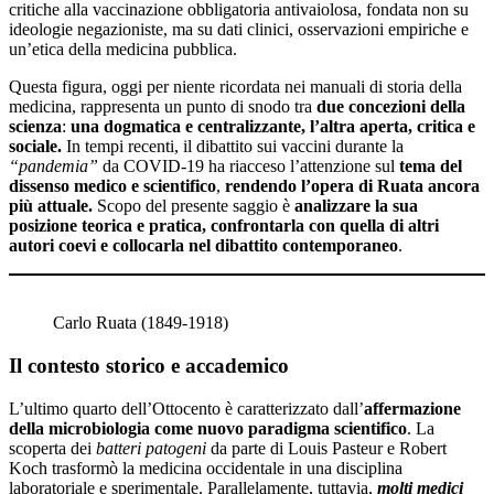
critiche alla vaccinazione obbligatoria antivaiolosa, fondata non su
ideologie negazioniste, ma su dati clinici, osservazioni empiriche e
un’etica della medicina pubblica.
Questa figura, oggi per niente ricordata nei manuali di storia della
medicina, rappresenta un punto di snodo tra
due concezioni della
scienza
:
una dogmatica e centralizzante, l’altra aperta, critica e
sociale.
In tempi recenti, il dibattito sui vaccini durante la
“pandemia”
da COVID-19 ha riacceso l’attenzione sul
tema del
dissenso medico e scientifico
,
rendendo l’opera di Ruata ancora
più attuale.
Scopo del presente saggio è
analizzare la sua
posizione teorica e pratica, confrontarla con quella di altri
autori coevi e collocarla nel dibattito contemporaneo
.
Carlo Ruata (1849-1918)
Il contesto storico e accademico
L’ultimo quarto dell’Ottocento è caratterizzato dall’
affermazione
della microbiologia come nuovo paradigma scientifico
. La
scoperta dei
batteri patogeni
da parte di Louis Pasteur e Robert
Koch trasformò la medicina occidentale in una disciplina
laboratoriale e sperimentale. Parallelamente, tuttavia,
molti medici