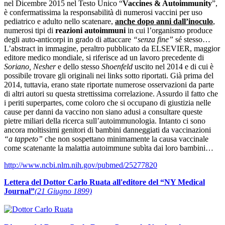
nel Dicembre 2015 nel Testo Unico “
Vaccines & Autoimmunity
”,
è confermatissima la responsabilità di numerosi vaccini per uso
pediatrico e adulto nello scatenare,
anche dopo anni dall’inoculo
,
numerosi tipi di
reazioni autoimmuni
in cui l’organismo produce
degli auto-anticorpi in grado di attaccare
“senza fine”
sé stesso…
L’abstract in immagine, peraltro pubblicato da ELSEVIER, maggior
editore medico mondiale, si riferisce ad un lavoro precedente di
Soriano, Nesher
e dello stesso
Shoenfeld
uscito nel 2014 e di cui è
possibile trovare gli originali nei links sotto riportati. Già prima del
2014, tuttavia, erano state riportate numerose osservazioni da parte
di altri autori su questa strettissima correlazione. Assurdo il fatto che
i periti superpartes, come coloro che si occupano di giustizia nelle
cause per danni da vaccino non siano adusi a consultare queste
pietre miliari della ricerca sull’autoimmunologia. Intanto ci sono
ancora moltissimi genitori di bambini danneggiati da vaccinazioni
“a tappeto”
che non sospettano minimamente la causa vaccinale
come scatenante la malattia autoimmune subìta dai loro bambini…
http://www.ncbi.nlm.nih.gov/pubmed/25277820
Lettera del Dottor Carlo Ruata all'editore del “NY Medical
Journal”
(21 Giugno 1899)