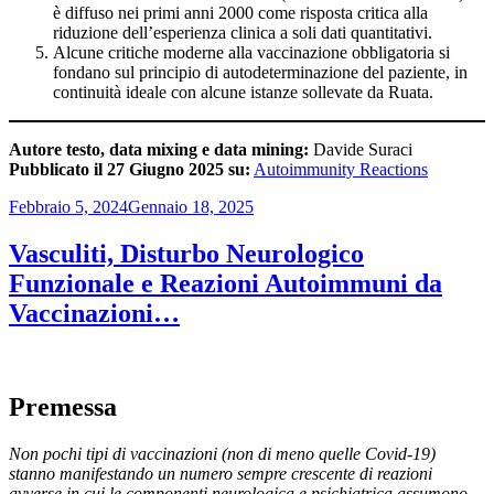
è diffuso nei primi anni 2000 come risposta critica alla
riduzione dell’esperienza clinica a soli dati quantitativi.
Alcune critiche moderne alla vaccinazione obbligatoria si
fondano sul principio di autodeterminazione del paziente, in
continuità ideale con alcune istanze sollevate da Ruata.
Autore testo, data mixing e data mining:
Davide Suraci
Pubblicato il 27 Giugno 2025 su:
Autoimmunity Reactions
Pubblicato
Febbraio 5, 2024
Gennaio 18, 2025
il
Vasculiti, Disturbo Neurologico
Funzionale e Reazioni Autoimmuni da
Vaccinazioni…
Premessa
Non pochi tipi di vaccinazioni (non di meno quelle Covid-19)
stanno manifestando un numero sempre crescente di reazioni
avverse in cui le componenti neurologica e psichiatrica assumono