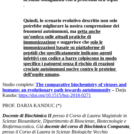
.
Quindi, lo scenario evolutivo descritto non solo
potrebbe migliorare la nostra comprensione dei
fenomeni autoimmuni, ma
getta anche
un’ombra sulle attuali pratiche di
immunizzazione
e suggerisce che
solo le
immunizzazioni basate su piattaforme di
peptidi che specificatamente indicano agenti
infettivi con codice a barre colpiscono in modo
specifico i patogeni senza il rischio di reazioni
crociate autoimmuni nocive contro le proteine ​​
dell’ospite umano
.
Studio completo:
The comparative biochemistry of viruses and
humans: an evolutionary path towards autoimmunity
–
Darja
Kanduc
https://doi.org/10.1515/hsz-2018-0271
PROF. DARJA KANDUC (*)
Docente di Biochimica II
presso il Corso di Laurea Magistrale in
Scienze Biosanitarie, Dipartimento di Bioscienze, Biotecnologie e
Biofarmaceutica. Già
docente del corso di Biochimica Comparata
,
presso il Corso di Laurea in Scienze Biologiche Vecchio