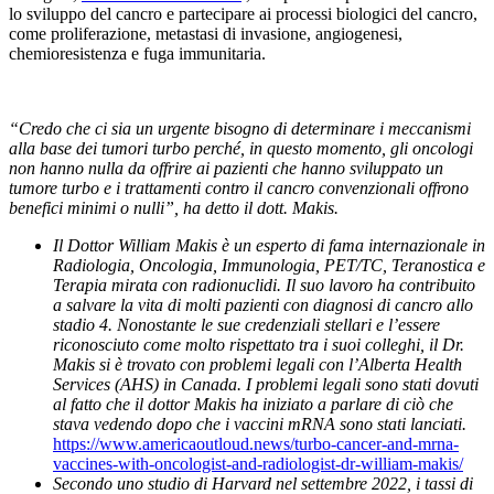
lo sviluppo del cancro e partecipare ai processi biologici del cancro,
come proliferazione, metastasi di invasione, angiogenesi,
chemioresistenza e fuga immunitaria.
“Credo che ci sia un urgente bisogno di determinare i meccanismi
alla base dei tumori turbo perché, in questo momento, gli oncologi
non hanno nulla da offrire ai pazienti che hanno sviluppato un
tumore turbo e i trattamenti contro il cancro convenzionali offrono
benefici minimi o nulli”, ha detto il dott. Makis.
Il Dottor William Makis è un esperto di fama internazionale in
Radiologia, Oncologia, Immunologia, PET/TC, Teranostica e
Terapia mirata con radionuclidi. Il suo lavoro ha contribuito
a salvare la vita di molti pazienti con diagnosi di cancro allo
stadio 4. Nonostante le sue credenziali stellari e l’essere
riconosciuto come molto rispettato tra i suoi colleghi, il Dr.
Makis si è trovato con problemi legali con l’Alberta Health
Services (AHS) in Canada. I problemi legali sono stati dovuti
al fatto che il dottor Makis ha iniziato a parlare di ciò che
stava vedendo dopo che i vaccini mRNA sono stati lanciati.
https://www.americaoutloud.news/turbo-cancer-and-mrna-
vaccines-with-oncologist-and-radiologist-dr-william-makis/
Secondo uno studio di Harvard nel settembre 2022, i tassi di