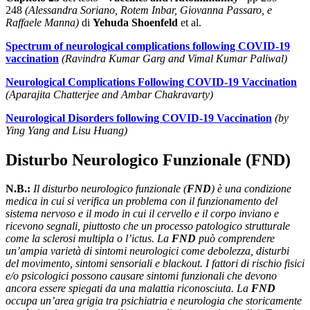
248
(Alessandra Soriano, Rotem Inbar, Giovanna Passaro, e
Raffaele Manna)
di
Yehuda Shoenfeld
et al.
Spectrum of neurological complications following COVID-19
vaccination
(Ravindra Kumar Garg and Vimal Kumar Paliwal)
Neurological Complications Following COVID-19 Vaccination
(Aparajita Chatterjee and Ambar Chakravarty)
Neurological Disorders following COVID-19 Vaccination
(by
Ying Yang and Lisu Huang)
Disturbo Neurologico Funzionale (FND)
N.B.:
Il disturbo neurologico funzionale (
FND
) è una condizione
medica in cui si verifica un problema con il funzionamento del
sistema nervoso e il modo in cui il cervello e il corpo inviano e
ricevono segnali, piuttosto che un processo patologico strutturale
come la sclerosi multipla o l’ictus. La
FND
può comprendere
un’ampia varietà di sintomi neurologici come debolezza, disturbi
del movimento, sintomi sensoriali e blackout. I fattori di rischio fisici
e/o psicologici possono causare sintomi funzionali che devono
ancora essere spiegati da una malattia riconosciuta. La
FND
occupa un’area grigia tra psichiatria e neurologia che storicamente