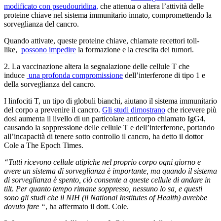
modificato con pseudouridina,
che attenua o altera l’attività delle
proteine ​​​​chiave nel sistema immunitario innato, compromettendo la
sorveglianza del cancro.
Quando attivate, queste proteine ​​chiave, chiamate recettori toll-
like,
possono impedire
la formazione e la crescita dei tumori.
2. La vaccinazione altera la segnalazione delle cellule T che
induce
una profonda compromissione
dell’interferone di tipo 1 e
della sorveglianza del cancro.
I linfociti T, un tipo di globuli bianchi, aiutano il sistema immunitario
del corpo a prevenire il cancro.
Gli studi dimostrano
che ricevere più
dosi aumenta il livello di un particolare anticorpo chiamato IgG4,
causando la soppressione delle cellule T e dell’interferone, portando
all’incapacità di tenere sotto controllo il cancro, ha detto il dottor
Cole a The Epoch Times.
“Tutti ricevono cellule atipiche nel proprio corpo ogni giorno e
avere un sistema di sorveglianza è importante, ma quando il sistema
di sorveglianza è spento, ciò consente a queste cellule di andare in
tilt. Per quanto tempo rimane soppresso, nessuno lo sa, e questi
sono gli studi che il NIH (il National Institutes of Health) avrebbe
dovuto fare “
, ha affermato il dott. Cole.