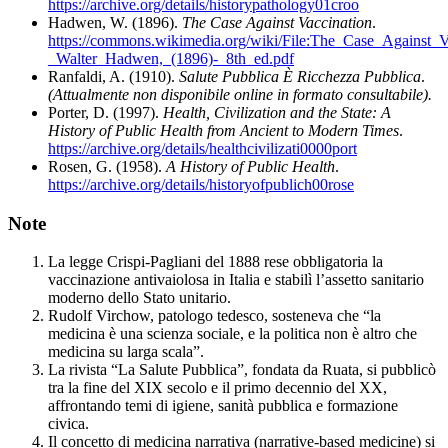
https://archive.org/details/historypathology01croo
Hadwen, W. (1896).
The Case Against Vaccination
.
https://commons.wikimedia.org/wiki/File:The_Case_Against_V
_Walter_Hadwen,_(1896)-_8th_ed.pdf
Ranfaldi, A. (1910).
Salute Pubblica È Ricchezza Pubblica
.
(Attualmente non disponibile online in formato consultabile).
Porter, D. (1997).
Health, Civilization and the State: A
History of Public Health from Ancient to Modern Times
.
https://archive.org/details/healthcivilizati0000port
Rosen, G. (1958).
A History of Public Health
.
https://archive.org/details/historyofpublich00rose
Note
La legge Crispi-Pagliani del 1888 rese obbligatoria la
vaccinazione antivaiolosa in Italia e stabilì l’assetto sanitario
moderno dello Stato unitario.
Rudolf Virchow, patologo tedesco, sosteneva che “la
medicina è una scienza sociale, e la politica non è altro che
medicina su larga scala”.
La rivista “La Salute Pubblica”, fondata da Ruata, si pubblicò
tra la fine del XIX secolo e il primo decennio del XX,
affrontando temi di igiene, sanità pubblica e formazione
civica.
Il concetto di medicina narrativa (narrative-based medicine) si