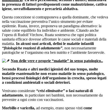
in presenza di fattori predisponenti come malnutrizione, cattiva
igiene, sovraffollamento e precarietà abitativa.
Questa concezione si contrapponeva a quella dominante, che vedeva
nella vaccinazione preventiva l’unico strumento per evitare
epidemie. Ruata, invece, proponeva un paradigma alternativo: la
salute come equilibrio fra individuo e ambiente. Citando anche
l’opera di Rudolf Virchow, Ruata sosteneva che ogni politica
sanitaria efficace dovesse affrontare le cause sociali e materiali della
malattia.
In alcuni suoi articoli, definì le malattie infantili
“fisiologiche reazioni di adattamento”
, non necessariamente
patologiche se l’organismo era ben nutrito e l’ambiente favorevole.
Non delle vere e proprie “malattie” in senso patologico..
Secondo Ruata e altri medici igienisti del suo tempo, molte
malattie esantematiche non erano malattie in senso patologico,
bensì processi fisiologici dell’organismo in crescita, spesso legati
a condizioni ambientali o sociali deteriori.
Venivano considerate
“crisi eliminative”
o fasi naturali di
adattamento
, in particolare nei bambini, non necessariamente da
prevenire a ogni costo con vaccinazioni.
Morbillo e varicella,
ad esempio, erano spesso visti
come