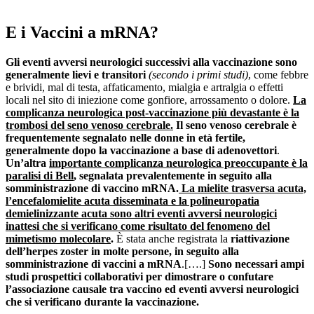
E i Vaccini a mRNA?
Gli eventi avversi neurologici
successivi alla vaccinazione
sono
generalmente lievi e transitori
(secondo i primi studi)
, come febbre
e brividi, mal di testa, affaticamento, mialgia e artralgia o effetti
locali nel sito di iniezione come gonfiore, arrossamento o dolore.
La
complicanza neurologica post-vaccinazione più devastante è la
trombosi del seno venoso cerebrale.
Il seno venoso cerebrale è
frequentemente segnalato nelle donne in età fertile,
generalmente dopo la vaccinazione a base di adenovettori
.
Un’altra
importante complicanza neurologica preoccupante è la
paralisi di Bell
, segnalata prevalentemente in seguito alla
somministrazione di vaccino mRNA.
La mielite trasversa acuta,
l’encefalomielite acuta disseminata e la polineuropatia
demielinizzante acuta sono altri eventi avversi neurologici
inattesi che si verificano come risultato del fenomeno del
mimetismo molecolare
.
È stata anche registrata la
riattivazione
dell’herpes zoster in molte persone, in seguito alla
somministrazione di vaccini a mRNA
.[….]
Sono necessari ampi
studi prospettici collaborativi per dimostrare o confutare
l’associazione causale tra vaccino ed eventi avversi neurologici
che si verificano durante la vaccinazione.