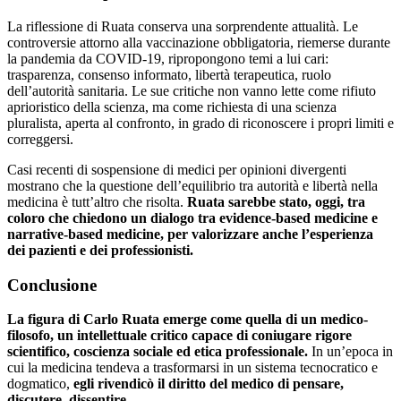
La riflessione di Ruata conserva una sorprendente attualità. Le
controversie attorno alla vaccinazione obbligatoria, riemerse durante
la pandemia da COVID-19, ripropongono temi a lui cari:
trasparenza, consenso informato, libertà terapeutica, ruolo
dell’autorità sanitaria. Le sue critiche non vanno lette come rifiuto
aprioristico della scienza, ma come richiesta di una scienza
pluralista, aperta al confronto, in grado di riconoscere i propri limiti e
correggersi.
Casi recenti di sospensione di medici per opinioni divergenti
mostrano che la questione dell’equilibrio tra autorità e libertà nella
medicina è tutt’altro che risolta.
Ruata sarebbe stato, oggi, tra
coloro che chiedono un dialogo tra evidence-based medicine e
narrative-based medicine, per valorizzare anche l’esperienza
dei pazienti e dei professionisti.
Conclusione
La figura di Carlo Ruata emerge come quella di un medico-
filosofo, un intellettuale critico capace di coniugare rigore
scientifico, coscienza sociale ed etica professionale.
In un’epoca in
cui la medicina tendeva a trasformarsi in un sistema tecnocratico e
dogmatico,
egli rivendicò il diritto del medico di pensare,
discutere, dissentire
.