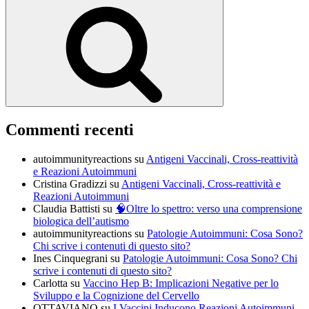
Cerca
Commenti recenti
autoimmunityreactions
su
Antigeni Vaccinali, Cross-reattività
e Reazioni Autoimmuni
Cristina Gradizzi
su
Antigeni Vaccinali, Cross-reattività e
Reazioni Autoimmuni
Claudia Battisti
su
🧠Oltre lo spettro: verso una comprensione
biologica dell’autismo
autoimmunityreactions
su
Patologie Autoimmuni: Cosa Sono?
Chi scrive i contenuti di questo sito?
Ines Cinquegrani
su
Patologie Autoimmuni: Cosa Sono? Chi
scrive i contenuti di questo sito?
Carlotta
su
Vaccino Hep B: Implicazioni Negative per lo
Sviluppo e la Cognizione del Cervello
OTTAVIANO
su
I Vaccini Inducono Reazioni Autoimmuni