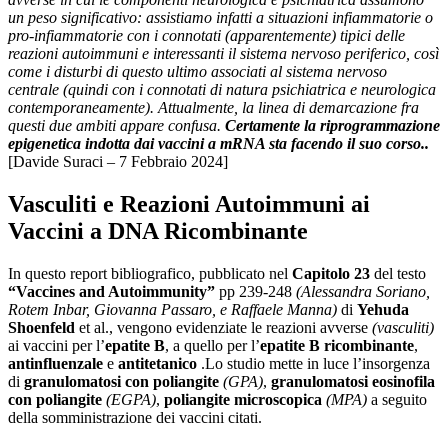
un peso significativo: assistiamo infatti a situazioni infiammatorie o
pro-infiammatorie con i connotati (apparentemente) tipici delle
reazioni autoimmuni e interessanti il sistema nervoso periferico, così
come i disturbi di questo ultimo associati al sistema nervoso
centrale (quindi con i connotati di natura psichiatrica e neurologica
contemporaneamente). Attualmente, la linea di demarcazione fra
questi due ambiti appare confusa.
Certamente la riprogrammazione
epigenetica indotta dai vaccini a mRNA sta facendo il suo corso..
[Davide Suraci – 7 Febbraio 2024]
Vasculiti e Reazioni Autoimmuni ai
Vaccini a DNA Ricombinante
In questo report bibliografico, pubblicato nel
Capitolo 23
del testo
“Vaccines and Autoimmunity”
pp 239-248
(Alessandra Soriano,
Rotem Inbar, Giovanna Passaro, e Raffaele Manna)
di
Yehuda
Shoenfeld
et al., vengono evidenziate le reazioni avverse
(vasculiti)
ai vaccini per l’
epatite B
, a quello per l’
epatite B ricombinante
,
antinfluenzale
e
antitetanico
.Lo studio mette in luce l’insorgenza
di
granulomatosi con poliangite
(GPA)
,
granulomatosi eosinofila
con poliangite
(EGPA)
,
poliangite microscopica
(MPA)
a seguito
della somministrazione dei vaccini citati.