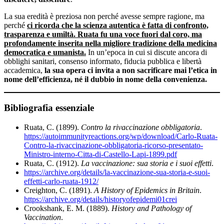
La sua eredità è preziosa non perché avesse sempre ragione, ma
perché
ci ricorda che la scienza autentica è fatta di confronto,
trasparenza e umiltà. Ruata fu una voce fuori dal coro, ma
profondamente inserita nella migliore tradizione della medicina
democratica e umanista.
In un’epoca in cui si discute ancora di
obblighi sanitari, consenso informato, fiducia pubblica e libertà
accademica,
la sua opera ci invita a non sacrificare mai l’etica in
nome dell’efficienza, né il dubbio in nome della convenienza.
Bibliografia essenziale
Ruata, C. (1899).
Contro la rivaccinazione obbligatoria
.
https://autoimmunityreactions.org/wp/download/Carlo-Ruata-
Contro-la-rivaccinazione-obbligatoria-ricorso-presentato-
Ministro-interno-Citta-di-Castello-Lapi-1899.pdf
Ruata, C. (1912).
La vaccinazione: sua storia e i suoi effetti
.
https://archive.org/details/la-vaccinazione-sua-storia-e-suoi-
effetti-carlo-ruata-1912/
Creighton, C. (1891).
A History of Epidemics in Britain
.
https://archive.org/details/historyofepidemi01crei
Crookshank, E. M. (1889).
History and Pathology of
Vaccination
.