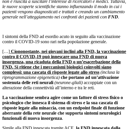
non è riuscita a suscitare l’interesse di ricercatori e medici. Tuttavia,
le nuove scoperte scientifiche stanno influenzando il modo in cui i
pazienti vengono diagnosticati e trattati e creando un cambiamento
generale nell’atteggiamento nei confronti dei pazienti con
FND
.
I sintomi della FND ad esordio acuto in seguito alla vaccinazione
contro il COVID-19 sono rari nella popolazione generale.
[…]
Ciononostante, nei giovani inclini alla FND, la vaccinazione
contro il COVID-19 può innescare una FND di nuova
insorgenza, una ricaduta della FND o un’esacerbazione della
FND. Si ritiene che i meccanismi biologici coinvolti siano
complessi: una cascata di risposte legate allo stress
(inclusa la
riprogrammazione epigenetica)
che portano ad un’attivazione
sostenuta delle reti neurali
(neurone-gliali)
accoppiate con un
alterazione della connettività all’interno e tra le reti.
La vaccinazione sembra agire come un fattore di stress fisico o
psicologico che innesca il sistema di stress e la sua cascata di
risposte legate alla minaccia, con un endpoint finale di funzione
aberrante della rete neurale che supporta sintomi neurologici
funzionali di nuova insorgenza
.
Simile alla FND innescata tramite ACE,
la FND innescata dalla