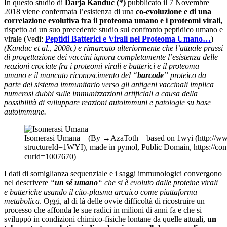
In questo studio di
Darja Kanduc (*)
pubblicato il 7 Novembre
2018 viene confermata l’esistenza di una
co-evoluzione e di una
correlazione evolutiva fra il proteoma umano e i proteomi virali,
rispetto ad un suo precedente studio sul confronto peptidico umano e
virale (Vedi:
Peptidi Batterici e Virali nel Proteoma Umano…
)
(Kanduc et al., 2008c) e rimarcato ulteriormente che l’attuale prassi
di progettazione dei vaccini ignora completamente l’esistenza delle
reazioni crociate fra i proteomi virali e batterici e il proteoma
umano e il mancato riconoscimento del “
barcode
” proteico da
parte del sistema immunitario verso gli antigeni vaccinali implica
numerosi dubbi sulle immunizzazioni artificiali a causa della
possibilità di sviluppare reazioni autoimmuni e patologie su base
autoimmune.
Isomerasi Umana – (By →AzaToth – based on 1wyi (http://ww
structureId=1WYI), made in pymol, Public Domain, https://c
curid=1007670)
I dati di somiglianza sequenziale e i saggi immunologici convergono
nel descrivere
“
un sé umano
“
che si è evoluto dalle proteine ​​virali
e batteriche usando il cito-plasma arcaico come piattaforma
metabolica
. Oggi, al di là delle ovvie difficoltà di ricostruire un
processo che affonda le sue radici in milioni di anni fa e che si
sviluppò in condizioni chimico-fisiche lontane da quelle attuali,
un