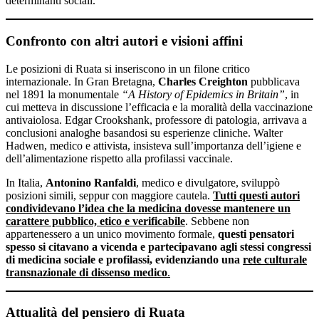
determinanti sociali.
Confronto con altri autori e visioni affini
Le posizioni di Ruata si inseriscono in un filone critico
internazionale. In Gran Bretagna,
Charles Creighton
pubblicava
nel 1891 la monumentale
“A History of Epidemics in Britain”
, in
cui metteva in discussione l’efficacia e la moralità della vaccinazione
antivaiolosa. Edgar Crookshank, professore di patologia, arrivava a
conclusioni analoghe basandosi su esperienze cliniche. Walter
Hadwen, medico e attivista, insisteva sull’importanza dell’igiene e
dell’alimentazione rispetto alla profilassi vaccinale.
In Italia,
Antonino Ranfaldi
, medico e divulgatore, sviluppò
posizioni simili, seppur con maggiore cautela.
Tutti questi autori
condividevano l’idea che la medicina dovesse mantenere un
carattere pubblico, etico e verificabile
. Sebbene non
appartenessero a un unico movimento formale,
questi pensatori
spesso si citavano a vicenda e partecipavano agli stessi congressi
di medicina sociale e profilassi, evidenziando una
rete culturale
transnazionale di dissenso medico
.
Attualità del pensiero di Ruata