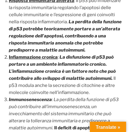
Risposta immunitaria alterata
: Il p53 può influenzare
la risposta immunitaria regolando l’apoptosi delle
cellule immunitarie e l’espressione di geni coinvolti
nella risposta infiammatoria.
La perdita della funzione
di p53 potrebbe teoricamente portare a un’alterata
regolazione dell’apoptosi, contribuendo a una
risposta immunitaria anomala che potrebbe
predisporre a malattie autoimmuni.
Infiammazione cronica
:
La disfunzione di p53 può
portare a un ambiente infiammatorio cronico.
L’infiammazione cronica è un fattore noto che può
contribuire allo sviluppo di malattie autoimmuni.
Il
p53 modula anche la secrezione di citochine e altre
molecole coinvolte nell’infiammazione.
Immunosenescenza
:
La perdita della funzione di p53
può contribuire all’immunosenescenza, un
invecchiamento del sistema immunitario che può
alterare la tolleranza immunitaria e predisporre a
Translate »
malattie autoimmuni.
Il deficit di apoptosi può essere