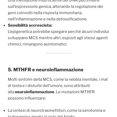
Una metilazione insufficiente del DNA può influire
sull’espressione genica, alterando la regolazione dei
geni coinvolti nella risposta immunitaria,
nell’infiammazione e nella detossificazione.
Sensibilità accresciuta:
L’epigenetica potrebbe spiegare perché alcuni individui
sviluppano MCS mentre altri, esposti agli stessi agenti
chimici, rimangono asintomatici.
5. MTHFR e neuroinfiammazione
Molti sintomi della MCS, come la nebbia mentale, i mal
di testa e i disturbi dell’umore, sono attribuiti
alla
neuroinfiammazione
. Le mutazioni MTHFR
possono influenzare:
La sintesi di neurotrasmettitori, come la serotonina e
la dopamina, legata al ciclo del folato.