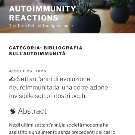
Salta
AUTOIMMUNITY
al
REACTIONS
contenuto
The Truth Behind The Appearance
CATEGORIA:
BIBLIOGRAFIA
SULL’AUTOIMMUNITÀ
PUBBLICATO
APRILE 26, 2025
IL
✍️ Settant’anni di evoluzione
neuroimmunitaria: una correlazione
invisibile sotto i nostri occhi
🧠 Abstract
Negli ultimi settant’anni, la società moderna ha
assistito a un aumento senza precedenti dei casi di