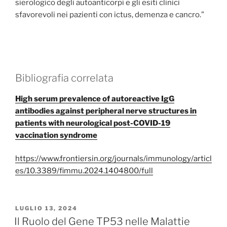
sierologico degli autoanticorpi e gli esiti clinici
sfavorevoli nei pazienti con ictus, demenza e cancro.”
Bibliografia correlata
High serum prevalence of autoreactive IgG
antibodies against peripheral nerve structures in
patients with neurological post-COVID-19
vaccination syndrome
https://www.frontiersin.org/journals/immunology/articl
es/10.3389/fimmu.2024.1404800/full
PUBBLICATO
LUGLIO 13, 2024
IL
Il Ruolo del Gene TP53 nelle Malattie