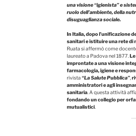
una visione “igienista” e siste
ruolo dell’ambiente, della nutr
disuguaglianza sociale.
In Italia, dopo l’unificazione d
sanitari e istituire una rete d
Ruata si affermò come docente 
laureato a Padova nel 1877.
Le
improntate a una visione inte
farmacologia, igiene e respons
rivista
“La Salute Pubblica”
,
ri
amministratori e agli insegnan
sanitaria
. A questa attività aff
fondando un collegio per orfa
mutualistici
.