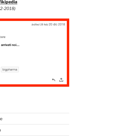
Wikipedia
12-2018)
de
a