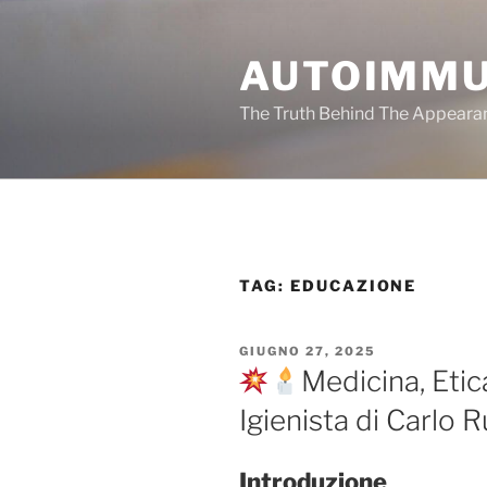
Salta
al
AUTOIMMU
contenuto
The Truth Behind The Appeara
TAG:
EDUCAZIONE
PUBBLICATO
GIUGNO 27, 2025
IL
Medicina, Etic
Igienista di Carlo 
Introduzione