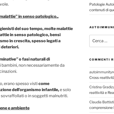
vole.
Patologie Auto
contenuti di qu
malattie” in senso patologico..
AUTOIMMUNI
gienisti del suo tempo, molte malattie
ttie in senso patologico, bensì
Cerca:
ismo in crescita, spesso legati a
 deteriori.
iminative”
o fasi naturali di
COMMENTI R
nei bambini, non necessariamente da
cinazioni.
autoimmunityr
Cross-reattivi
, erano spesso visti
come
Cristina Gradizz
zione dell’organismo infantile,
e solo
reattività e R
sovraffollati o in soggetti malnutriti.
Claudia Battisti
comprensione b
giene e ambiente