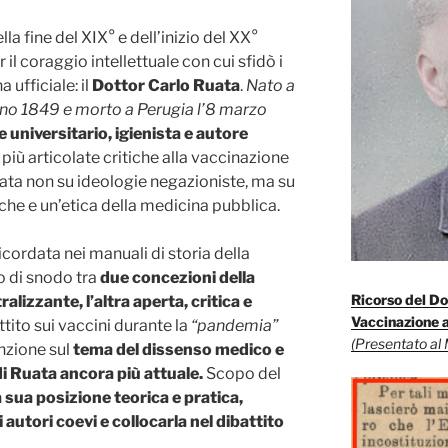
 fine del XIX° e dell’inizio del XX°
r il coraggio intellettuale con cui sfidò i
ufficiale: il
Dottor Carlo Ruata
.
Nato a
gno 1849 e morto a Perugia l’8 marzo
universitario, igienista e autore
e più articolate critiche alla vaccinazione
data non su ideologie negazioniste, ma su
iche e un’etica della medicina pubblica.
icordata nei manuali di storia della
o di snodo tra
due concezioni della
Ricorso del Do
lizzante, l’altra aperta, critica e
Vaccinazione a
attito sui vaccini durante la
“pandemia”
(Presentato al 
nzione sul
tema del dissenso medico e
i Ruata ancora più attuale.
Scopo del
a sua posizione teorica e pratica,
 autori coevi e collocarla nel dibattito