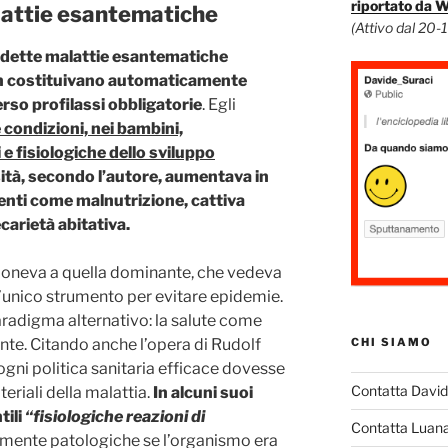
riportato da 
alattie esantematiche
(Attivo dal 20-
iddette malattie esantematiche
 costituivano automaticamente
rso profilassi obbligatorie
. Egli
 condizioni, nei bambini,
e fisiologiche dello sviluppo
sità, secondo l’autore, aumentava in
enti come malnutrizione, cattiva
carietà abitativa.
oneva a quella dominante, che vedeva
l’unico strumento per evitare epidemie.
radigma alternativo: la salute come
CHI SIAMO
ente. Citando anche l’opera di Rudolf
gni politica sanitaria efficace dovesse
Contatta Davi
teriali della malattia.
In alcuni suoi
tili
“fisiologiche reazioni di
Contatta Luan
amente patologiche se l’organismo era