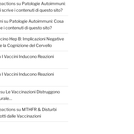
eactions
su
Patologie Autoimmuni:
scrive i contenuti di questo sito?
ni
su
Patologie Autoimmuni: Cosa
e i contenuti di questo sito?
cino Hep B: Implicazioni Negative
 e la Cognizione del Cervello
u
I Vaccini Inducono Reazioni
u
I Vaccini Inducono Reazioni
su
Le Vaccinazioni Distruggono
urale…
eactions
su
MTHFR & Disturbi
otti dalle Vaccinazioni