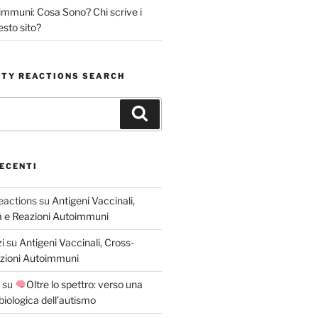
immuni: Cosa Sono? Chi scrive i
esto sito?
TY REACTIONS SEARCH
Cerca
ECENTI
eactions
su
Antigeni Vaccinali,
tà e Reazioni Autoimmuni
i
su
Antigeni Vaccinali, Cross-
eazioni Autoimmuni
su
Oltre lo spettro: verso una
iologica dell’autismo