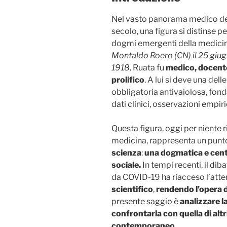
Nel vasto panorama medico della
secolo, una figura si distinse pe
dogmi emergenti della medicina 
Montaldo Roero (CN) il 25 giu
1918,
Ruata fu
medico, docente 
prolifico
. A lui si deve una dell
obbligatoria antivaiolosa, fon
dati clinici, osservazioni empir
Questa figura, oggi per niente r
medicina, rappresenta un punt
scienza
:
una dogmatica e centra
sociale.
In tempi recenti, il dib
da COVID-19 ha riacceso l’atte
scientifico
,
rendendo l’opera d
presente saggio è
analizzare l
confrontarla con quella di altri
contemporaneo
.