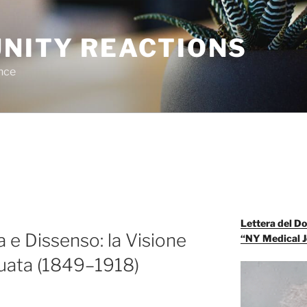
NITY REACTIONS
nce
Lettera del Do
a e Dissenso: la Visione
“NY Medical J
Ruata (1849–1918)