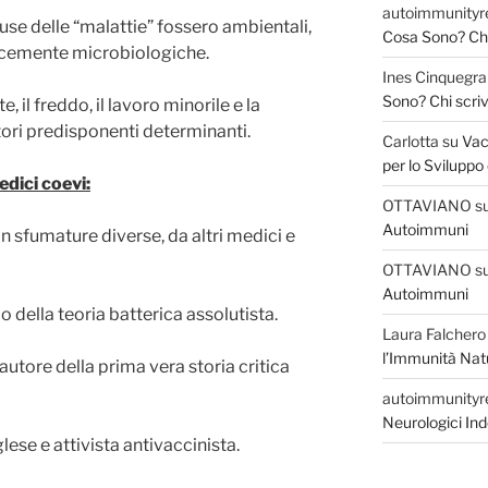
autoimmunityr
se delle “malattie” fossero ambientali,
Cosa Sono? Chi 
licemente microbiologiche.
Ines Cinquegra
Sono? Chi scriv
e, il freddo, il lavoro minorile e la
tori predisponenti determinanti.
Carlotta
su
Vac
per lo Sviluppo
dici coevi:
OTTAVIANO
s
Autoimmuni
n sfumature diverse, da altri medici e
OTTAVIANO
s
Autoimmuni
ico della teoria batterica assolutista.
Laura Falchero
l’Immunità Nat
 autore della prima vera storia critica
autoimmunityr
Neurologici Ind
lese e attivista antivaccinista.