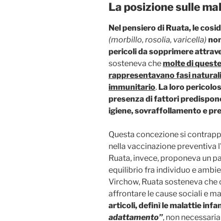
La posizione sulle m
Nel pensiero di Ruata, le cos
(morbillo, rosolia, varicella)
non
pericoli da sopprimere attrave
sosteneva che
molte di queste
rappresentavano fasi naturali 
immunitario
.
La loro pericolo
presenza di fattori predispon
igiene, sovraffollamento e pre
Questa concezione si contrapp
nella vaccinazione preventiva 
Ruata, invece, proponeva un pa
equilibrio fra individuo e ambi
Virchow, Ruata sosteneva che o
affrontare le cause sociali e ma
articoli, definì le malattie infan
adattamento”
, non necessari