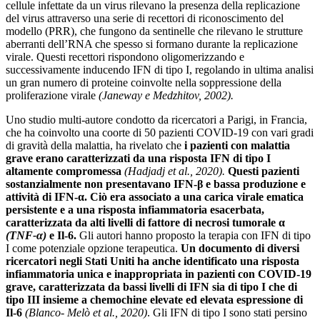
cellule infettate da un virus rilevano la presenza della replicazione
del virus attraverso una serie di recettori di riconoscimento del
modello (PRR), che fungono da sentinelle che rilevano le strutture
aberranti dell’RNA che spesso si formano durante la replicazione
virale. Questi recettori rispondono oligomerizzando e
successivamente inducendo IFN di tipo I, regolando in ultima analisi
un gran numero di proteine ​​​​coinvolte nella soppressione della
proliferazione virale
(Janeway e Medzhitov, 2002).
Uno studio multi-autore condotto da ricercatori a Parigi, in Francia,
che ha coinvolto una coorte di 50 pazienti COVID-19 con vari gradi
di gravità della malattia, ha rivelato che
i pazienti con malattia
grave erano caratterizzati da una risposta IFN di tipo I
altamente compromessa
(Hadjadj et al., 2020).
Questi pazienti
sostanzialmente non presentavano IFN-β e bassa produzione e
attività di IFN-α.
Ciò era associato a una carica virale ematica
persistente e a una risposta infiammatoria esacerbata,
caratterizzata da alti livelli di fattore di necrosi tumorale α
(TNF-α)
e Il-6.
Gli autori hanno proposto la terapia con IFN di tipo
I come potenziale opzione terapeutica.
Un documento di diversi
ricercatori negli Stati Uniti ha anche identificato una risposta
infiammatoria unica e inappropriata in pazienti con COVID-19
grave, caratterizzata da bassi livelli di IFN sia di tipo I che di
tipo III insieme a chemochine elevate ed elevata espressione di
Il-6
(Blanco- Melò et al., 2020)
. Gli IFN di tipo I sono stati persino