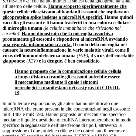
SARS-CoV-2, che hanno indotto la sintesi della glicoproteina spike
all’interno delle cellule.
Hanno scoperto sperimentalmente che
queste cellule rilasciavano abbondanti esosomi che ospitavano
glicoproteina spike insieme a microRNA specifici.
Hanno quindi
raccolto gli esosomi e li hanno trasferiti in una coltura cellulare
di microglia umana
(le cellule immunitarie che risiedono nel
cervello)
.
Hanno dimostrato che la microglia assorbiva
prontamente gli esosomi e rispondeva ai microRNA avviando
una risposta infiammatoria acuta.
Il ruolo della microglia nel
causare la neuroinfiammazione in varie malattie virali, come il
virus dell’immunodeficienza umana
(HIV)
,
il virus dell’encefalite
giapponese
(JEV)
e la dengue, è ben consolidato
.
Hanno proposto che la comunicazione cellula-cellula
a lunga distanza tramite gli esosomi potrebbe essere
il meccanismo mediante il quale i sintomi
neurologici si manifestano nei casi gravi di COVID-
19.
In un’ulteriore esplorazione, gli autori hanno identificato due
microRNA che erano presenti in alte concentrazioni negli esosomi:
miR-148a e miR-590. Hanno proposto un meccanismo specifico
mediante il quale questi due microRNA interromperebbero in modo
specifico la segnalazione dell’interferone di tipo I, attraverso la
soppressione di due proteine ​​critiche che controllano il percorso: la