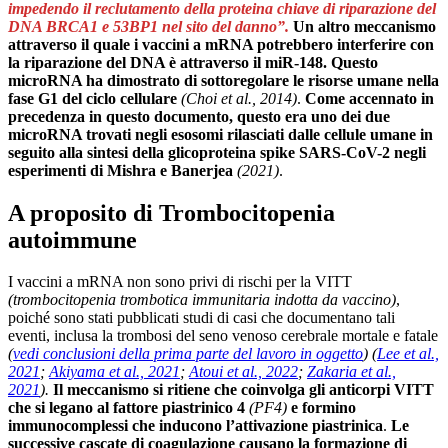
impedendo il reclutamento della proteina chiave di riparazione del
DNA BRCA1 e 53BP1 nel sito del danno”.
Un altro meccanismo
attraverso il quale i vaccini a mRNA potrebbero interferire con
la riparazione del DNA è attraverso il miR-148. Questo
microRNA ha dimostrato di sottoregolare le risorse umane nella
fase G1 del ciclo cellulare
(Choi et al., 2014)
.
Come accennato in
precedenza in questo documento, questo era uno dei due
microRNA trovati negli esosomi rilasciati dalle cellule umane in
seguito alla sintesi della glicoproteina spike SARS-CoV-2 negli
esperimenti di Mishra e Banerjea
(2021)
.
A proposito di Trombocitopenia
autoimmune
I vaccini a mRNA non sono privi di rischi per la VITT
(trombocitopenia trombotica immunitaria indotta da vaccino)
,
poiché sono stati pubblicati studi di casi che documentano tali
eventi, inclusa la trombosi del seno venoso cerebrale mortale e fatale
(
vedi conclusioni della prima parte del lavoro in oggetto
)
(
Lee et al.,
2021
;
Akiyama et al., 2021
;
Atoui et al., 2022
;
Zakaria et al.,
2021
).
Il meccanismo si ritiene che coinvolga gli anticorpi VITT
che si legano al fattore piastrinico 4
(PF4)
e formino
immunocomplessi che inducono l’attivazione piastrinica
.
Le
successive cascate di coagulazione causano la formazione di