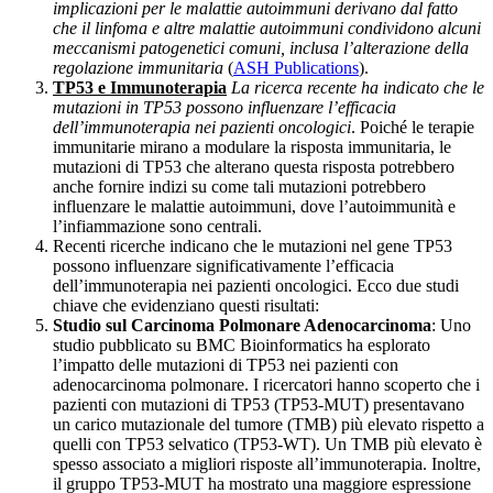
implicazioni per le malattie autoimmuni derivano dal fatto
che il linfoma e altre malattie autoimmuni condividono alcuni
meccanismi patogenetici comuni, inclusa l’alterazione della
regolazione immunitaria
​ (
ASH Publications
)​.
TP53 e Immunoterapia
La ricerca recente ha indicato che le
mutazioni in TP53 possono influenzare l’efficacia
dell’immunoterapia nei pazienti oncologici
. Poiché le terapie
immunitarie mirano a modulare la risposta immunitaria, le
mutazioni di TP53 che alterano questa risposta potrebbero
anche fornire indizi su come tali mutazioni potrebbero
influenzare le malattie autoimmuni, dove l’autoimmunità e
l’infiammazione sono centrali.
Recenti ricerche indicano che le mutazioni nel gene TP53
possono influenzare significativamente l’efficacia
dell’immunoterapia nei pazienti oncologici. Ecco due studi
chiave che evidenziano questi risultati:
Studio sul Carcinoma Polmonare Adenocarcinoma
: Uno
studio pubblicato su BMC Bioinformatics ha esplorato
l’impatto delle mutazioni di TP53 nei pazienti con
adenocarcinoma polmonare. I ricercatori hanno scoperto che i
pazienti con mutazioni di TP53 (TP53-MUT) presentavano
un carico mutazionale del tumore (TMB) più elevato rispetto a
quelli con TP53 selvatico (TP53-WT). Un TMB più elevato è
spesso associato a migliori risposte all’immunoterapia. Inoltre,
il gruppo TP53-MUT ha mostrato una maggiore espressione