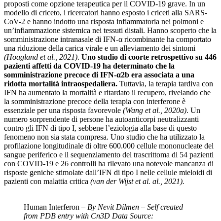
proposti come opzione terapeutica per il COVID-19 grave. In un
modello di criceto, i ricercatori hanno esposto i criceti alla SARS-
CoV-2 e hanno indotto una risposta infiammatoria nei polmoni e
un’infiammazione sistemica nei tessuti distali. Hanno scoperto che la
somministrazione intranasale di IFN-α ricombinante ha comportato
una riduzione della carica virale e un alleviamento dei sintomi
(Hoagland et al., 2021)
.
Uno studio di coorte retrospettivo su 446
pazienti affetti da COVID-19 ha determinato che la
somministrazione precoce di IFN-α2b era associata a una
ridotta mortalità intraospedaliera.
Tuttavia, la terapia tardiva con
IFN ha aumentato la mortalità e ritardato il recupero, rivelando che
la somministrazione precoce della terapia con interferone è
essenziale per una risposta favorevole
(Wang et al., 2020a)
. Un
numero sorprendente di persone ha autoanticorpi neutralizzanti
contro gli IFN di tipo I, sebbene l’eziologia alla base di questo
fenomeno non sia stata compresa. Uno studio che ha utilizzato la
profilazione longitudinale di oltre 600.000 cellule mononucleate del
sangue periferico e il sequenziamento del trascrittoma di 54 pazienti
con COVID-19 e 26 controlli ha rilevato una notevole mancanza di
risposte geniche stimolate dall’IFN di tipo I nelle cellule mieloidi di
pazienti con malattia critica
(van der Wijst et al. al., 2021).
Human Interferon –
By Nevit Dilmen – Self created
from PDB entry with Cn3D Data Source: