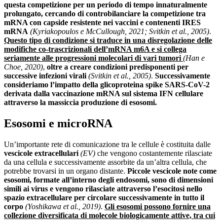
questa competizione per un periodo di tempo innaturalmente
prolungato, cercando di controbilanciare la competizione tra
mRNA con capside resistente nei vaccini e contenenti IRES
mRNA
(Kyriakopoulos e McCullough, 2021; Svitkin et al., 2005)
.
Questo tipo di condizione si traduce in una disregolazione delle
modifiche co-trascrizionali dell’mRNA m6A e si collega
seriamente alle progressioni molecolari di vari tumori
(Han e
Choe, 2020)
,
oltre a creare condizioni predisponenti per
successive infezioni virali
(Svitkin et al., 2005)
.
Successivamente
consideriamo l’impatto della glicoproteina spike SARS-CoV-2
derivata dalla vaccinazione mRNA sul sistema IFN cellulare
attraverso la massiccia produzione di esosomi.
Esosomi e microRNA
Un’importante rete di comunicazione tra le cellule è costituita dalle
vescicole extracellulari
(EV)
che vengono costantemente rilasciate
da una cellula e successivamente assorbite da un’altra cellula, che
potrebbe trovarsi in un organo distante.
Piccole vescicole note come
esosomi, formate all’interno degli endosomi, sono di dimensioni
simili ai virus e vengono rilasciate attraverso l’esocitosi nello
spazio extracellulare per circolare successivamente in tutto il
corpo
(Yoshikawa et al., 2019)
.
Gli esosomi possono fornire una
collezione diversificata di molecole biologicamente attive, tra cui