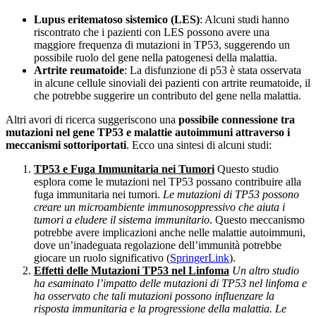
Lupus eritematoso sistemico (LES)
: Alcuni studi hanno
riscontrato che i pazienti con LES possono avere una
maggiore frequenza di mutazioni in TP53, suggerendo un
possibile ruolo del gene nella patogenesi della malattia.
Artrite reumatoide
: La disfunzione di p53 è stata osservata
in alcune cellule sinoviali dei pazienti con artrite reumatoide, il
che potrebbe suggerire un contributo del gene nella malattia.
Altri avori di ricerca suggeriscono una
possibile connessione tra
mutazioni nel gene TP53 e malattie autoimmuni
attraverso i
meccanismi sottoriportati
. Ecco una sintesi di alcuni studi:
TP53 e Fuga Immunitaria nei Tumori
Questo studio
esplora come le mutazioni nel TP53 possano contribuire alla
fuga immunitaria nei tumori.
Le mutazioni di TP53 possono
creare un microambiente immunosoppressivo che aiuta i
tumori a eludere il sistema immunitario
. Questo meccanismo
potrebbe avere implicazioni anche nelle malattie autoimmuni,
dove un’inadeguata regolazione dell’immunità potrebbe
giocare un ruolo significativo​ (
SpringerLink
)​.
Effetti delle Mutazioni TP53 nel Linfoma
Un altro studio
ha esaminato l’impatto delle mutazioni di TP53 nel linfoma e
ha osservato che tali mutazioni possono influenzare la
risposta immunitaria e la progressione della malattia. Le