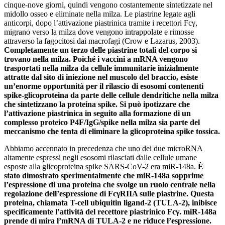
cinque-nove giorni, quindi vengono costantemente sintetizzate nel
midollo osseo e eliminate nella milza. Le piastrine legate agli
anticorpi, dopo l’attivazione piastrinica tramite i recettori Fcγ,
migrano verso la milza dove vengono intrappolate e rimosse
attraverso la fagocitosi dai macrofagi (Crow e Lazarus, 2003).
Completamente un terzo delle piastrine totali del corpo si
trovano nella milza. Poiché i vaccini a mRNA vengono
trasportati nella milza da cellule immunitarie inizialmente
attratte dal sito di iniezione nel muscolo del braccio, esiste
un’enorme opportunità per il rilascio di esosomi contenenti
spike-glicoproteina da parte delle cellule dendritiche nella milza
che sintetizzano la proteina spike. Si può ipotizzare che
l’attivazione piastrinica in seguito alla formazione di un
complesso proteico P4F/IgG/spike nella milza sia parte del
meccanismo che tenta di eliminare la glicoproteina spike tossica.
Abbiamo accennato in precedenza che uno dei due microRNA
altamente espressi negli esosomi rilasciati dalle cellule umane
esposte alla glicoproteina spike SARS-CoV-2 era miR-148a.
È
stato dimostrato sperimentalmente che miR-148a sopprime
l’espressione di una proteina che svolge un ruolo centrale nella
regolazione dell’espressione di FcγRIIA sulle piastrine. Questa
proteina, chiamata T-cell ubiquitin ligand-2 (TULA-2), inibisce
specificamente l’attività del recettore piastrinico Fcγ. miR-148a
prende di mira l’mRNA di TULA-2 e ne riduce l’espressione.