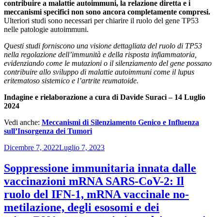
contribuire a malattie autoimmuni, la relazione diretta e i
meccanismi specifici non sono ancora completamente compresi.
Ulteriori studi sono necessari per chiarire il ruolo del gene TP53
nelle patologie autoimmuni.
Questi studi forniscono una visione dettagliata del ruolo di TP53
nella regolazione dell’immunità e della risposta infiammatoria,
evidenziando come le mutazioni o il silenziamento del gene possano
contribuire allo sviluppo di malattie autoimmuni come il lupus
eritematoso sistemico e l’artrite reumatoide.
Indagine e rielaborazione a cura di Davide Suraci – 14 Luglio
2024
Vedi anche:
Meccanismi di Silenziamento Genico e Influenza
sull’Insorgenza dei Tumori
Pubblicato
Dicembre 7, 2022
Luglio 7, 2023
il
Soppressione immunitaria innata dalle
vaccinazioni mRNA SARS-CoV-2: Il
ruolo del IFN-1, mRNA vaccinale no-
metilazione, degli esosomi e dei