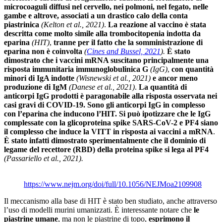
microcoaguli diffusi nel cervello, nei polmoni, nel fegato, nelle
gambe e altrove, associati a un drastico calo della conta
piastrinica
(Kelton et al., 2021)
.
La reazione al vaccino è stata
descritta come molto simile alla trombocitopenia indotta da
eparina
(HIT)
,
tranne per il fatto che la somministrazione di
eparina non è coinvolta
(
Cines and Bussel, 2021
).
È stato
dimostrato che i vaccini mRNA suscitano principalmente una
risposta immunitaria immunoglobulinica G
(IgG)
,
con quantità
minori di IgA indotte
(Wisnewski et al., 2021)
e ancor meno
produzione di IgM
(Danese et al., 2021)
.
La quantità di
anticorpi IgG prodotti è paragonabile alla risposta osservata nei
casi gravi di COVID-19. Sono gli anticorpi IgG in complesso
con l’eparina che inducono l’HIT. Si può ipotizzare che le IgG
complessate con la glicoproteina spike SARS-CoV-2 e PF4 siano
il complesso che induce la VITT in risposta ai vaccini a mRNA
.
È stato infatti dimostrato sperimentalmente che il dominio di
legame del recettore (RBD) della proteina spike si lega al PF4
(Passariello et al., 2021).
https://www.nejm.org/doi/full/10.1056/NEJMoa2109908
Il meccanismo alla base di HIT è stato ben studiato, anche attraverso
l’uso di modelli murini umanizzati. È interessante notare che
le
piastrine umane
, ma non le piastrine di topo,
esprimono il