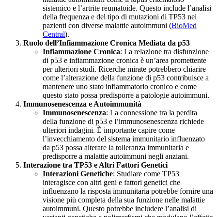
sistemico e l’artrite reumatoide. Questo include l’analisi
della frequenza e del tipo di mutazioni di TP53 nei
pazienti con diverse malattie autoimmuni​ (
BioMed
Central
)​​​.
Ruolo dell’Infiammazione Cronica Mediata da p53
Infiammazione Cronica
: La relazione tra disfunzione
di p53 e infiammazione cronica è un’area promettente
per ulteriori studi. Ricerche mirate potrebbero chiarire
come l’alterazione della funzione di p53 contribuisce a
mantenere uno stato infiammatorio cronico e come
questo stato possa predisporre a patologie autoimmuni​​.
Immunosenescenza e Autoimmunità
Immunosenescenza
: La connessione tra la perdita
della funzione di p53 e l’immunosenescenza richiede
ulteriori indagini. È importante capire come
l’invecchiamento del sistema immunitario influenzato
da p53 possa alterare la tolleranza immunitaria e
predisporre a malattie autoimmuni negli anziani​​.
Interazione tra TP53 e Altri Fattori Genetici
Interazioni Genetiche
: Studiare come TP53
interagisce con altri geni e fattori genetici che
influenzano la risposta immunitaria potrebbe fornire una
visione più completa della sua funzione nelle malattie
autoimmuni. Questo potrebbe includere l’analisi di