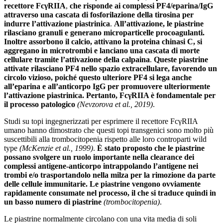
recettore FcγRIIA
,
che risponde ai complessi PF4/eparina/IgG
attraverso una cascata di fosforilazione della tirosina per
indurre l’attivazione piastrinica
.
All’attivazione, le piastrine
rilasciano granuli e generano microparticelle procoagulanti.
Inoltre assorbono il calcio, attivano la proteina chinasi C, si
aggregano in microtrombi e lanciano una cascata di morte
cellulare tramite l’attivazione della calpaina
.
Queste piastrine
attivate rilasciano PF4 nello spazio extracellulare, favorendo un
circolo vizioso, poiché questo ulteriore PF4 si lega anche
all’eparina e all’anticorpo IgG per promuovere ulteriormente
l’attivazione piastrinica. Pertanto, FcγRIIA è fondamentale per
il processo patologico
(Nevzorova et al., 2019)
.
Studi su topi ingegnerizzati per esprimere il recettore FcγRIIA
umano hanno dimostrato che questi topi transgenici sono molto più
suscettibili alla trombocitopenia rispetto alle loro controparti wild
type
(McKenzie et al., 1999)
.
È stato proposto che le piastrine
possano svolgere un ruolo importante nella clearance dei
complessi antigene-anticorpo intrappolando l’antigene nei
trombi e/o trasportandolo nella milza per la rimozione da parte
delle cellule immunitarie. Le piastrine vengono ovviamente
rapidamente consumate nel processo, il che si traduce quindi in
un basso numero di piastrine
(trombocitopenia)
.
Le piastrine normalmente circolano con una vita media di soli