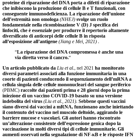
proteine ​​di riparazione del DNA porta a difetti di riparazione
che inibiscono la produzione di cellule B e T funzionali, con
conseguente immunodeficienza.
La riparazione dell’unione
dell’estremità non omologa
(NHEJ)
svolge un ruolo
fondamentale nella ricombinazione V (D) J specifica dei
linfociti, che è essenziale per produrre il repertorio altamente
diversificato di anticorpi delle cellule B in risposta
all’esposizione all’antigene
(Jiang e Mei, 2021)
.
“
La riparazione del DNA compromessa è anche una
via diretta verso il cancro.
“
Un articolo pubblicato da
Liu et al.
, nel 2021
ha monitorato
diversi parametri associati alla funzione immunitaria in una
coorte di pazienti conducendo il sequenziamento dell’mRNA a
cellula singola delle cellule mononucleari del sangue periferico
(PBMC)
raccolte dai pazienti prima e 28 giorni dopo la prima
iniezione di un vaccino COVID-19 basato su una versione
indebolita del virus
(Liu et al., 2021)
.
Sebbene questi vaccini
siano diversi dai vaccini a mRNA, funzionano anche iniettando
il contenuto del vaccino nel muscolo deltoide, aggirando le
barriere mucose e vascolari. Gli autori hanno riscontrato
un’alterazione consistente dell’espressione genica dopo la
vaccinazione in molti diversi tipi di cellule immunitarie. Gli
aumenti osservati nella segnalazione di NF-κB e le risposte IFN