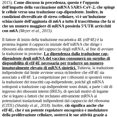
2015).
Come discusso in precedenza, questo è l’opposto
dell’impatto della vaccinazione mRNA SARS-CoV-2, che spinge
le cellule verso una traduzione cap-dipendente.
Inoltre, in
condizioni diversificate di stress cellulare, vi è un’induzione
schiacciante dell’aggiunta di m6A a tutto il trascrittoma che fa sì
che un numero maggiore di mRNA possieda 5’UTR arricchiti
con m6A
(Meyer et al., 2015).
Il fattore di inizio della traduzione eucariotica 4E
(eIF4E)
è la
proteina legante il cappuccio iniziale dell’mRNA che dirige i
ribosomi alla struttura del cappuccio degli mRNA, al fine di avviare
la traduzione in proteine.
La dipendenza dalla traduzione cap-
dipendente degli mRNA del vaccino consumerà un surplus di
disponibilità di eIF4E necessaria per tradurre un numero
innaturalmente elevato di mRNA sintetici.
Tuttavia, la traduzione
indipendente dal limite avviene senza richiedere che eIF4E sia
associato a eIF4F. La competizione per i ribosomi si sposterà verso
la traduzione dei trascritti cap-indipendente, poiché gli mRNA
sottoposti a traduzione cap-indipendente sono dotati, a parte i siti di
ingresso dei ribosomi interni (IRES), di speciali motivi di legame
che si legano a fattori che reclutano attivamente mRNA ai
potenziatori traslazionali indipendenti dal cappuccio del ribosoma
(CITE)
(Shatsky et al., 2018).
Inoltre,
ciò significa anche che
eIF4E, che è un potente regolatore oncogenico e modulatore
della proliferazione cellulare, sosterrà le sue attività grazie a