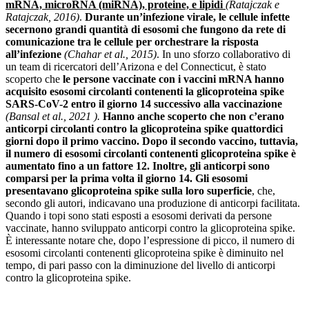
mRNA, microRNA (miRNA), proteine, e lipidi
(Ratajczak e
Ratajczak, 2016)
.
Durante un’infezione virale, le cellule infette
secernono grandi quantità di esosomi che fungono da rete di
comunicazione tra le cellule per orchestrare la risposta
all’infezione
(Chahar et al., 2015)
. In uno sforzo collaborativo di
un team di ricercatori dell’Arizona e del Connecticut, è stato
scoperto che
le persone vaccinate con i vaccini mRNA hanno
acquisito esosomi circolanti contenenti la glicoproteina spike
SARS-CoV-2 entro il giorno 14 successivo alla vaccinazione
(Bansal et al., 2021 ).
Hanno anche scoperto che non c’erano
anticorpi circolanti contro la glicoproteina spike quattordici
giorni dopo il primo vaccino. Dopo il secondo vaccino, tuttavia,
il numero di esosomi circolanti contenenti glicoproteina spike è
aumentato fino a un fattore 12. Inoltre, gli anticorpi sono
comparsi per la prima volta il giorno 14. Gli esosomi
presentavano glicoproteina spike sulla loro superficie
, che,
secondo gli autori, indicavano una produzione di anticorpi facilitata.
Quando i topi sono stati esposti a esosomi derivati ​​da persone
vaccinate, hanno sviluppato anticorpi contro la glicoproteina spike.
È interessante notare che, dopo l’espressione di picco, il numero di
esosomi circolanti contenenti glicoproteina spike è diminuito nel
tempo, di pari passo con la diminuzione del livello di anticorpi
contro la glicoproteina spike.