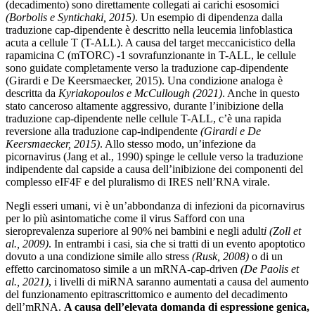
(decadimento) sono direttamente collegati ai carichi esosomici
(Borbolis e Syntichaki, 2015)
. Un esempio di dipendenza dalla
traduzione cap-dipendente è descritto nella leucemia linfoblastica
acuta a cellule T (T-ALL). A causa del target meccanicistico della
rapamicina C (mTORC) -1 sovrafunzionante in T-ALL, le cellule
sono guidate completamente verso la traduzione cap-dipendente
(Girardi e De Keersmaecker, 2015). Una condizione analoga è
descritta da
Kyriakopoulos e McCullough (2021)
. Anche in questo
stato canceroso altamente aggressivo, durante l’inibizione della
traduzione cap-dipendente nelle cellule T-ALL, c’è una rapida
reversione alla traduzione cap-indipendente
(Girardi e De
Keersmaecker, 2015)
. Allo stesso modo, un’infezione da
picornavirus (Jang et al., 1990) spinge le cellule verso la traduzione
indipendente dal capside a causa dell’inibizione dei componenti del
complesso eIF4F e del pluralismo di IRES nell’RNA virale.
Negli esseri umani, vi è un’abbondanza di infezioni da picornavirus
per lo più asintomatiche come il virus Safford con una
sieroprevalenza superiore al 90% nei bambini e negli adult
i (Zoll et
al., 2009)
. In entrambi i casi, sia che si tratti di un evento apoptotico
dovuto a una condizione simile allo stress
(Rusk, 2008)
o di un
effetto carcinomatoso simile a un mRNA-cap-driven
(De Paolis et
al., 2021)
, i livelli di miRNA saranno aumentati a causa del aumento
del funzionamento epitrascrittomico e aumento del decadimento
dell’mRNA.
A causa dell’elevata domanda di espressione genica,