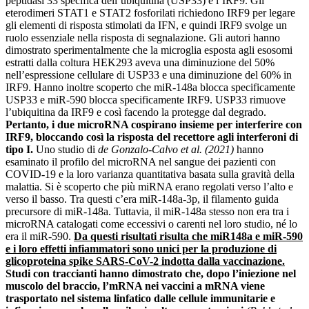
peptidasi 33 specifica dell’ubiquitina (USP33) e l’IRF9. Gli
eterodimeri STAT1 e STAT2 fosforilati richiedono IRF9 per legare
gli elementi di risposta stimolati da IFN, e quindi IRF9 svolge un
ruolo essenziale nella risposta di segnalazione. Gli autori hanno
dimostrato sperimentalmente che la microglia esposta agli esosomi
estratti dalla coltura HEK293 aveva una diminuzione del 50%
nell’espressione cellulare di USP33 e una diminuzione del 60% in
IRF9. Hanno inoltre scoperto che miR-148a blocca specificamente
USP33 e miR-590 blocca specificamente IRF9. USP33 rimuove
l’ubiquitina da IRF9 e così facendo la protegge dal degrado.
Pertanto, i due microRNA cospirano insieme per interferire con
IRF9, bloccando così la risposta del recettore agli interferoni di
tipo I.
Uno studio di
de Gonzalo-Calvo et al. (2021)
hanno
esaminato il profilo del microRNA nel sangue dei pazienti con
COVID-19 e la loro varianza quantitativa basata sulla gravità della
malattia. Si è scoperto che più miRNA erano regolati verso l’alto e
verso il basso. Tra questi c’era miR-148a-3p, il filamento guida
precursore di miR-148a. Tuttavia, il miR-148a stesso non era tra i
microRNA catalogati come eccessivi o carenti nel loro studio, né lo
era il miR-590.
Da questi risultati risulta che miR148a e miR-590
e i loro effetti infiammatori sono unici per la produzione di
glicoproteina spike SARS-CoV-2 indotta dalla vaccinazione.
Studi con traccianti hanno dimostrato che, dopo l’iniezione nel
muscolo del braccio, l’mRNA nei vaccini a mRNA viene
trasportato nel sistema linfatico dalle cellule immunitarie e