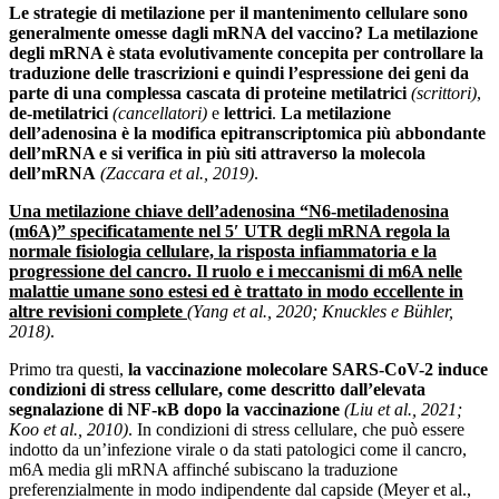
Le strategie di metilazione per il mantenimento cellulare sono
generalmente omesse dagli mRNA del vaccino? La metilazione
degli mRNA è stata evolutivamente concepita per controllare la
traduzione delle trascrizioni e quindi l’espressione dei geni da
parte di una complessa cascata di proteine
​​
metilatrici
(scrittori)
,
de-metilatrici
(cancellatori)
e
lettrici
.
La metilazione
dell’adenosina è la modifica epitranscriptomica più abbondante
dell’mRNA e si verifica in più siti attraverso la molecola
dell’mRNA
(Zaccara et al., 2019)
.
Una metilazione chiave dell’adenosina “N6-metiladenosina
(m6A)” specificatamente nel 5′ UTR degli mRNA regola la
normale fisiologia cellulare, la risposta infiammatoria e la
progressione del cancro.
Il
ruolo e i meccanismi di m6A nelle
malattie umane sono estesi ed è trattato in modo eccellente in
altre revisioni complete
(Yang et al., 2020; Knuckles e Bühler,
2018)
.
Primo tra questi,
la vaccinazione molecolare SARS-CoV-2 induce
condizioni di stress cellulare, come descritto dall’elevata
segnalazione di NF-κB dopo la vaccinazione
(Liu et al., 2021;
Koo et al., 2010)
. In condizioni di stress cellulare, che può essere
indotto da un’infezione virale o da stati patologici come il cancro,
m6A media gli mRNA affinché subiscano la traduzione
preferenzialmente in modo indipendente dal capside (Meyer et al.,