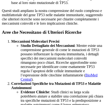
base al loro stato mutazionale di TP53.
Questi studi ampliano la nostra comprensione del ruolo complesso e
multifattoriale del gene TP53 nelle malattie immunitarie, suggerendo
che ulteriori ricerche sono necessarie per chiarire completamente i
meccanismi coinvolti e le loro implicazioni cliniche.
Aree che Necessitano di Ulteriori Ricerche
Meccanismi Molecolari Precisi
Studio Dettagliato dei Meccanismi
: Mentre esiste una
comprensione generale di come le mutazioni di TP53
possano influenzare la risposta immunitaria, i dettagli
specifici dei meccanismi molecolari coinvolti
rimangono poco chiari. Ricerche approfondite sono
necessarie per identificare come esattamente TP53
regola l’apoptosi delle cellule immunitarie e
l’espressione delle citochine infiammatorie​ (
BioMed
Central
)​​​.
Correlazioni Specifiche tra Mutazioni di TP53 e Malattie
Autoimmuni
Evidenze Cliniche
: Studi clinici su larga scala
potrebbero aiutare a stabilire una correlazione più chiara
tra specifiche mutazioni di TP53 e la predisposizione a
malattie autoimmuni come il lupus eritematoso