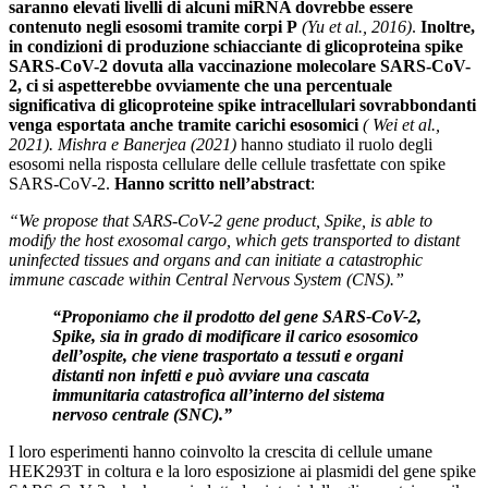
saranno elevati livelli di alcuni miRNA dovrebbe essere
contenuto negli esosomi tramite corpi P
(Yu et al., 2016)
.
Inoltre,
in condizioni di produzione schiacciante di glicoproteina spike
SARS-CoV-2 dovuta alla vaccinazione molecolare SARS-CoV-
2, ci si aspetterebbe ovviamente che una percentuale
significativa di glicoproteine ​​spike intracellulari sovrabbondanti
venga esportata anche tramite carichi esosomici
( Wei et al.,
2021).
Mishra e Banerjea (2021)
hanno studiato il ruolo degli
esosomi nella risposta cellulare delle cellule trasfettate con spike
SARS-CoV-2.
Hanno scritto nell’abstract
:
“We propose that SARS-CoV-2 gene product, Spike, is able to
modify the host exosomal cargo, which gets transported to distant
uninfected tissues and organs and can initiate a catastrophic
immune cascade within Central Nervous System (CNS).”
“Proponiamo che il prodotto del gene SARS-CoV-2,
Spike, sia in grado di modificare il carico esosomico
dell’ospite, che viene trasportato a tessuti e organi
distanti non infetti e può avviare una cascata
immunitaria catastrofica all’interno del sistema
nervoso centrale (SNC).”
I loro esperimenti hanno coinvolto la crescita di cellule umane
HEK293T in coltura e la loro esposizione ai plasmidi del gene spike