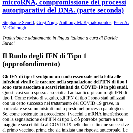
microRNA, compromissione dei processi
autoriparativi del DNA. (parte seconda)
Stephanie Seneff
,
Greg Nigh
,
Anthony M. Kyriakopoulos
,
Peter A.
McCullough
Traduzione e adattamento in lingua italiana a cura di Davide
Suraci
Il Ruolo degli IFN di Tipo 1
(approfondimento)
Gli IFN di tipo I svolgono un ruolo essenziale nella lotta alle
infezioni virali e le carenze nella segnalazione dell’IFN di tipo I
sono state associate a scarsi risultati da COVID-19 in più studi.
Questi casi sono spesso associati ad autoanticorpi contro gli IFN di
tipo I. Come rivisto di seguito, gli IFN di tipo I sono stati utilizzati
con un certo successo nel trattamento del COVID-19 grave, in
particolare se somministrati molto presto nel processo patologico.
Se, come sostenuto in precedenza, i vaccini a mRNA interferiscono
con la segnalazione dell’IFN di tipo I, ciò potrebbe portare a una
maggiore suscettibilità al COVID-19 nelle due settimane successive
al primo vaccino, prima che sia iniziata una risposta anticorpale. Le