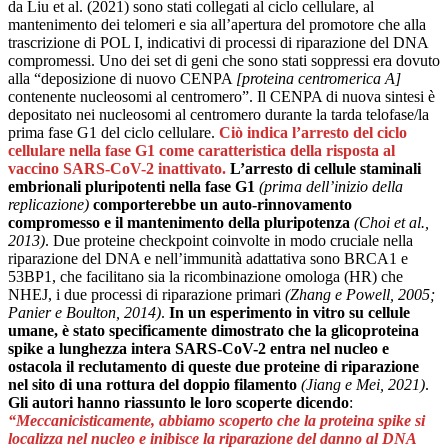
da Liu et al. (2021) sono stati collegati al ciclo cellulare, al
mantenimento dei telomeri e sia all’apertura del promotore che alla
trascrizione di POL I, indicativi di processi di riparazione del DNA
compromessi. Uno dei set di geni che sono stati soppressi era dovuto
alla “deposizione di nuovo CENPA
[proteina centromerica A]
contenente nucleosomi al centromero”. Il CENPA di nuova sintesi è
depositato nei nucleosomi al centromero durante la tarda telofase/la
prima fase G1 del ciclo cellulare.
Ciò indica l’arresto del ciclo
cellulare nella fase G1 come caratteristica della risposta al
vaccino SARS-CoV-2 inattivato.
L’arresto di cellule staminali
embrionali pluripotenti nella fase G1
(prima dell’inizio della
replicazione)
comporterebbe un auto-rinnovamento
compromesso e il mantenimento della pluripotenza
(Choi et al.,
2013)
. Due proteine ​​checkpoint coinvolte in modo cruciale nella
riparazione del DNA e nell’immunità adattativa sono BRCA1 e
53BP1, che facilitano sia la ricombinazione omologa (HR) che
NHEJ, i due processi di riparazione primari
(Zhang e Powell, 2005;
Panier e Boulton, 2014)
.
In un esperimento in vitro su cellule
umane, è stato specificamente dimostrato che la glicoproteina
spike a lunghezza intera SARS-CoV-2 entra nel nucleo e
ostacola il reclutamento di queste due proteine ​​​​di riparazione
nel sito di una rottura del doppio filamento
(Jiang e Mei, 2021)
.
Gli autori hanno riassunto le loro scoperte dicendo
:
“Meccanicisticamente, abbiamo scoperto che la proteina spike si
localizza nel nucleo e inibisce la riparazione del danno al DNA