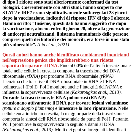
di tipo I ridotte sono stati ulteriormente confermati da test
biologici. Coerentemente con altri studi, hanno scoperto che
STAT2 e IRF7 erano significativamente sottoregolati 28 giorni
dopo la vaccinazione, indicativi di risposte IFN di tipo I alterate.
Hanno scritto: “Insieme, questi dati hanno suggerito che dopo
la vaccinazione, almeno entro il giorno 28, oltre alla generazione
di anticorpi neutralizzanti, il sistema immunitario delle persone,
compresi quelli dei linfociti e dei monociti, era forse in uno stato
più vulnerabile”.
(Liu et al., 2021).
Questi autori hanno anche identificato cambiamenti inquietanti
nell’espressione genica che implicherebbero una ridotta
capacità di riparare il DNA.
Fino al 60% dell’attività trascrizionale
totale nelle cellule in crescita comporta la trascrizione del DNA
ribosomiale
(rDNA)
per produrre RNA ribosomiale
(rRNA)
.
L’enzima che trascrive il DNA ribosomiale in RNA è l’RNA
polimerasi I (Pol I). Pol I monitora anche l’integrità dell’
rDNA
e
influenza la sopravvivenza cellulare
(Kakarougkas et al., 2013)
.
Durante la trascrizione, le RNA polimerasi (RNAP)
scansionano attivamente il DNA per trovare lesioni voluminose
(rotture a doppio filamento)
e innescare la loro riparazione.
Nelle
cellule eucariotiche in crescita, la maggior parte della trascrizione
comporta la sintesi dell’RNA ribosomiale da parte di Pol I. Pertanto,
Pol I promuove la sopravvivenza in seguito a danni al DNA
(Kakarougkas et al., 2013)
. Molti dei geni sottoregolati identificati