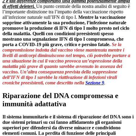
2 e tali differenze comportano una gamma potenzialmente ampia
di effetti deleteri.
Un punto centrale della nostra analisi di seguito è
l’importante distinzione tra l’impatto della vaccinazione rispetto
all’infezione naturale sull’IFN di tipo I.
Mentre la vaccinazione
sopprime attivamente la sua produzione, l’infezione naturale
promuove la produzione di IFN di tipo I molto presto nel ciclo
della malattia. Quelli con condizioni preesistenti spesso
mostrano una segnalazione IFN di tipo I compromessa, che
porta a COVID-19 più grave, critico e persino fatale.
Se la
compromissione indotta dal vaccino viene mantenuta mentre i
livelli di anticorpi diminuiscono nel tempo, ciò potrebbe portare a
una situazione in cui il vaccino provoca un’espressione della
malattia più grave di quanto sarebbe avvenuto in assenza del
vaccino. Un’altra conseguenza prevista della soppressione
dell’IFN di tipo I sarebbe la riattivazione di infezioni virali
croniche preesistenti, come descritto nella
Sezione 9
.
Riparazione del DNA compromessa e
immunità adattativa
Il sistema immunitario e il sistema di riparazione del DNA sono i
due sistemi primari su cui fanno affidamento gli organismi
superiori per difendersi da diverse minacce e condividono
elementi comuni.
La perdita di funzione delle principali