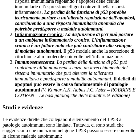
risposta immunitaria regolando l’apoptosi delle cellule
immunitarie e l’espressione di geni coinvolti nella risposta
infiammatoria.
La perdita della funzione di p53 potrebbe
teoricamente portare a un’alterata regolazione dell’apoptosi,
contribuendo a una risposta immunitaria anomala che
potrebbe predisporre a malattie autoimmuni.
Infiammazione cronica
:
La disfunzione di p53 può portare
a un ambiente infiammatorio cronico. L’infiammazione
cronica è un fattore noto che può contribuire allo sviluppo
di malattie autoimmuni.
Il p53 modula anche la secrezione di
citochine e altre molecole coinvolte nell’infiammazione.
Immunosenescenza
:
La perdita della funzione di p53 può
contribuire all’immunosenescenza, un invecchiamento del
sistema immunitario che può alterare la tolleranza
immunitaria e predisporre a malattie autoimmuni.
Il deficit di
apoptosi può essere la causa fondamentale di patologie
autoimmuni
(V. Kumar A.K. Abbas J.C. Aster – ROBBINS E
COTRAN – Le basi patologiche delle malattie. 9ª edizione)
Studi e evidenze
Le evidenze dirette che collegano il silenziamento del TP53 a
patologie autoimmuni sono limitate. Tuttavia, ci sono studi che
suggeriscono che mutazioni nel gene TP53 possono essere coinvolte
in alcune malattie autoimmuni: