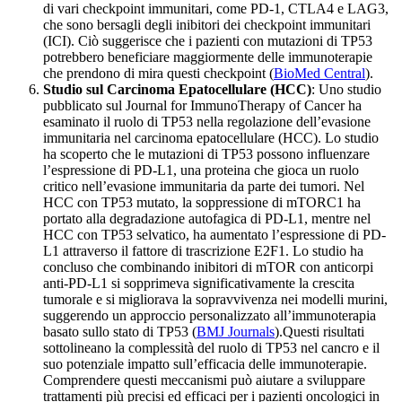
di vari checkpoint immunitari, come PD-1, CTLA4 e LAG3,
che sono bersagli degli inibitori dei checkpoint immunitari
(ICI). Ciò suggerisce che i pazienti con mutazioni di TP53
potrebbero beneficiare maggiormente delle immunoterapie
che prendono di mira questi checkpoint​ (
BioMed Central
)​.
Studio sul Carcinoma Epatocellulare (HCC)
: Uno studio
pubblicato sul Journal for ImmunoTherapy of Cancer ha
esaminato il ruolo di TP53 nella regolazione dell’evasione
immunitaria nel carcinoma epatocellulare (HCC). Lo studio
ha scoperto che le mutazioni di TP53 possono influenzare
l’espressione di PD-L1, una proteina che gioca un ruolo
critico nell’evasione immunitaria da parte dei tumori. Nel
HCC con TP53 mutato, la soppressione di mTORC1 ha
portato alla degradazione autofagica di PD-L1, mentre nel
HCC con TP53 selvatico, ha aumentato l’espressione di PD-
L1 attraverso il fattore di trascrizione E2F1. Lo studio ha
concluso che combinando inibitori di mTOR con anticorpi
anti-PD-L1 si sopprimeva significativamente la crescita
tumorale e si migliorava la sopravvivenza nei modelli murini,
suggerendo un approccio personalizzato all’immunoterapia
basato sullo stato di TP53​ (
BMJ Journals
)​.Questi risultati
sottolineano la complessità del ruolo di TP53 nel cancro e il
suo potenziale impatto sull’efficacia delle immunoterapie.
Comprendere questi meccanismi può aiutare a sviluppare
trattamenti più precisi ed efficaci per i pazienti oncologici in