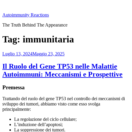
Salta
al
Autoimmunity Reactions
contenuto
The Truth Behind The Appearance
Tag:
immunitaria
Pubblicato
Luglio 13, 2024
Maggio 23, 2025
il
Il Ruolo del Gene TP53 nelle Malattie
Autoimmuni: Meccanismi e Prospettive
Premessa
Trattando del ruolo del gene TP53 nel controllo dei meccanismi di
sviluppo dei tumori, abbiamo visto come esso svolga
principalmente:
La regolazione del ciclo cellulare;
L’induzione dell’apoptosi;
La soppressione dei tumori.