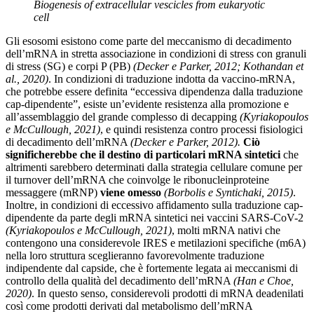
Biogenesis of extracellular vescicles from eukaryotic
cell
Gli esosomi esistono come parte del meccanismo di decadimento
dell’mRNA in stretta associazione in condizioni di stress con granuli
di stress (SG) e corpi P (PB)
(Decker e Parker, 2012; Kothandan et
al., 2020)
. In condizioni di traduzione indotta da vaccino-mRNA,
che potrebbe essere definita “eccessiva dipendenza dalla traduzione
cap-dipendente”, esiste un’evidente resistenza alla promozione e
all’assemblaggio del grande complesso di decapping
(Kyriakopoulos
e McCullough, 2021)
, e quindi resistenza contro processi fisiologici
di decadimento dell’mRNA
(Decker e Parker, 2012).
Ciò
significherebbe che il destino di particolari mRNA sintetici
che
altrimenti sarebbero determinati dalla strategia cellulare comune per
il turnover dell’mRNA che coinvolge le ribonucleinproteine ​​
messaggere (mRNP)
viene omesso
(Borbolis e Syntichaki, 2015)
.
Inoltre, in condizioni di eccessivo affidamento sulla traduzione cap-
dipendente da parte degli mRNA sintetici nei vaccini SARS-CoV-2
(Kyriakopoulos e McCullough, 2021)
, molti mRNA nativi che
contengono una considerevole IRES e metilazioni specifiche (m6A)
nella loro struttura sceglieranno favorevolmente traduzione
indipendente dal capside, che è fortemente legata ai meccanismi di
controllo della qualità del decadimento dell’mRNA
(Han e Choe,
2020)
. In questo senso, considerevoli prodotti di mRNA deadenilati
così come prodotti derivati ​​dal metabolismo dell’mRNA