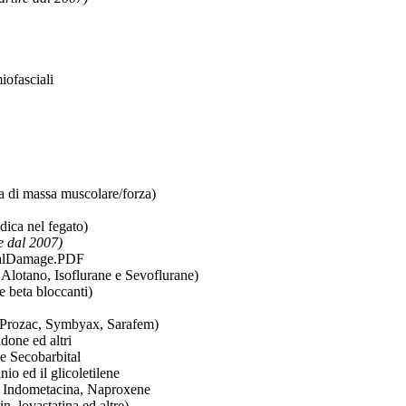
iofasciali
iva di massa muscolare/forza)
dica nel fegato)
e dal 2007)
rialDamage.PDF
 Alotano, Isoflurane e Sevoflurane)
e beta bloccanti)
a (Prozac, Symbyax, Sarafem)
done ed altri
 e Secobarbital
io ed il glicoletilene
o, Indometacina, Naproxene
in, lovastatina ed altre)