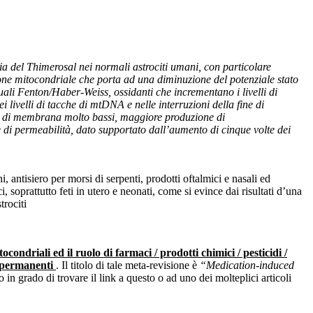
ia del Thimerosal nei normali astrociti umani, con particolare
azione mitocondriale che porta ad una diminuzione del potenziale stato
ali Fenton/Haber-Weiss, ossidanti che incrementano i livelli di
i livelli di tacche di mtDNA e nelle interruzioni della fine di
li di membrana molto bassi, maggiore produzione di
i permeabilità, dato supportato dall’aumento di cinque volte dei
 antisiero per morsi di serpenti, prodotti oftalmici e nasali ed
 soprattutto feti in utero e neonati, come si evince dai risultati d’una
trociti
condriali ed il ruolo di farmaci / prodotti chimici / pesticidi /
i permanenti
. Il titolo di tale meta-revisione è
“Medication-induced
 in grado di trovare il link a questo o ad uno dei molteplici articoli