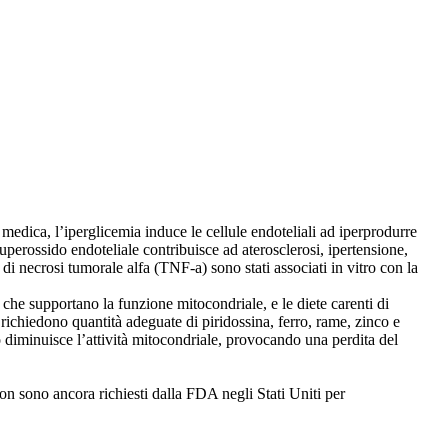
edica, l’iperglicemia induce le cellule endoteliali ad iperprodurre
perossido endoteliale contribuisce ad aterosclerosi, ipertensione,
di necrosi tumorale alfa (TNF-a) sono stati associati in vitro con la
i che supportano la funzione mitocondriale, e le diete carenti di
richiedono quantità adeguate di piridossina, ferro, rame, zinco e
diminuisce l’attività mitocondriale, provocando una perdita del
 non sono ancora richiesti dalla FDA negli Stati Uniti per