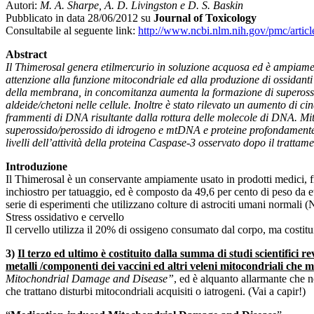
Autori:
M. A. Sharpe, A. D. Livingston e D. S. Baskin
Pubblicato in data 28/06/2012 su
Journal of Toxicology
Consultabile al seguente link:
http://www.ncbi.nlm.nih.gov/pmc/arti
Abstract
Il Thimerosal genera etilmercurio in soluzione acquosa ed è ampiament
attenzione alla funzione mitocondriale ed alla produzione di ossidanti 
della membrana, in concomitanza aumenta la formazione di superossido
aldeide/chetoni nelle cellule. Inoltre è stato rilevato un aumento di ci
frammenti di DNA risultante dalla rottura delle molecole di DNA. Mit
superossido/perossido di idrogeno e mtDNA e proteine profondamente 
livelli dell’attività della proteina Caspase-3 osservato dopo il tratta
Introduzione
Il Thimerosal è un conservante ampiamente usato in prodotti medici, fra
inchiostro per tatuaggio, ed è composto da 49,6 per cento di peso da etil
serie di esperimenti che utilizzano colture di astrociti umani normali (
Stress ossidativo e cervello
Il cervello utilizza il 20% di ossigeno consumato dal corpo, ma costitu
3)
Il terzo ed ultimo è costituito dalla summa di studi scientifici re
metalli /componenti dei vaccini ed altri veleni mitocondriali che
Mitochondrial Damage and Disease”
, ed è alquanto allarmante che ne
che trattano disturbi mitocondriali acquisiti o iatrogeni. (Vai a capir!)