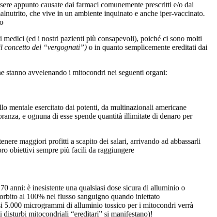
ere appunto causate dai farmaci comunemente prescritti e/o dai
lnutrito, che vive in un ambiente inquinato e anche iper-vaccinato.
to
 medici (ed i nostri pazienti più consapevoli), poiché ci sono molti
 il concetto del “vergognati”)
o in quanto semplicemente ereditati dai
i che stanno avvelenando i mitocondri nei seguenti organi:
rollo mentale esercitato dai potenti, da multinazionali americane
nza, e ognuna di esse spende quantità illimitate di denaro per
nere maggiori profitti a scapito dei salari, arrivando ad abbassarli
oro obiettivi sempre più facili da raggiungere
mi 70 anni: è inesistente una qualsiasi dose sicura di alluminio o
sorbito al 100% nel flusso sanguigno quando iniettato
i 5.000 microgrammi di alluminio tossico per i mitocondri verrà
 disturbi mitocondriali “ereditari” si manifestano)!