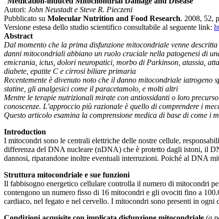
“
Medication-induced Mitochondrial Damage and Disease
”
Autori:
John Neustadt e Steve R. Pieczeni
Pubblicato su
Molecular Nutrition and Food Research
. 2008, 52, 
Versione estesa dello studio scientifico consultabile al seguente link:
h
Abstract
Dal momento che la prima disfunzione mitocondriale venne descritta n
danni mitocondriali abbiano un ruolo cruciale nella patogenesi di un
emicrania, ictus, dolori neuropatici, morbo di Parkinson, atassia, att
diabete, epatite C e cirrosi biliare primaria
Recentemente è divenuto noto che il danno mitocondriale iatrogeno sp
statine, gli analgesici come il paracetamolo, e molti altri
Mentre le terapie nutrizionali mirate con antiossidanti o loro precurs
conoscenze. L’approccio più razionale è quello di comprendere i meccani
Questo articolo esamina la comprensione medica di base di come i mito
Introduction
I mitocondri sono le centrali elettriche delle nostre cellule, responsab
differenza del DNA nucleare (nDNA) che è protetto dagli istoni, il 
dannosi, riparandone inoltre eventuali interruzioni. Poiché al DNA mit
Struttura mitocondriale e sue funzioni
Il fabbisogno energetico cellulare controlla il numero di mitocondri 
contengono un numero fisso di 16 mitocondri e gli ovociti fino a 100.
cardiaco, nel fegato e nel cervello. I mitocondri sono presenti in ogni c
Condizioni acquisite con implicata disfunzione mitocondriale
(a p