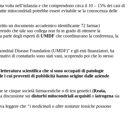
ima volta nell’infanzia e che comprendono circa il 10 – 15% dei casi di
attie mitocondriali potrebbe essere evitabile se la conoscenza delle
 scritto un documento accademico identificante 72 farmaci
erendo che tale suo collega non fu in grado di ottenere la
 parte degli esperti di
UMDF
che coordinavano la conferenza, la
ochondrial Disease Foundation (UMDF)” e gli enti finanziatori, ha
ntativi di contattarlo sono stati vani, scoprendo poi che lo stesso
 letteratura scientifica che si sono occupati di patologie
le i cui proventi di pubblicità hanno origine dalle aziende
e se cinque società farmaceutiche o di test genetici (
Reata,
na discussione sui
disturbi mitocondriali acquisiti
o
iatrogena
sia
teva leggere che
“i medicinali o altre sostanze tossiche possono