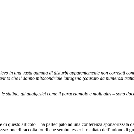
ievo in una vasta gamma di disturbi apparentemente non correlati come 
evinto che il danno mitocondriale iatrogeno (causato da numerosi tratta
e le statine, gli analgesici come il paracetamolo e molti altri – sono do
se di questo articolo – ha partecipato ad una conferenza sponsorizzata d
zzazione di raccolta fondi che sembra esser il risultato dell’unione di gr