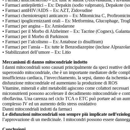
• Farmaci antiepilettici – Ex: Depakin (sodio valproato), Depakote (so
• Farmaci antiHIV/AIDS – Es: AZT, Zidovudine
• Farmaci chemioterapici anticancro – Es: Mitomicina C, Profiromici
• Farmaci ipoglicemizzanti orali – Es: Metformina, Glucophage, Trogl
• Farmaci per angina – Es: Amiodarone
• Farmaci per il Morbo di Alzheimer – Ex: Tacrine (Cognex), Galant
• Farmaci per il Morbo di Parkinson
• Farmaci per l’alcolismo – Es: Antabuse (o disulfiram)
• Farmaci per l’ansia – Es: tutte le Benzodiazepine (incluse Alprazo
• Stabilizzatori dell’umore – Ex: Litio
Meccanismi di danno mitocondriale indotto
I danni mitocondriali sono causati principalmente da speci reattive del
superossido mitocondriale, che è un importante mediatore delle complic
insufficienza cardiaca, l’invecchiamento, la sepsi, danno da ischemia-ri
disfunzione mitocondriale ed aumentano la produzione di ROS
Vitamine, minerali e altri metaboliti agiscono come cofattori necessari 
micronutrienti possono accelerare il decadimento mitocondriale e contr
riboflavina. Una carenza nel ciclo TCA o ETC può portare ad un aument
complesso IV ed un aumento dello stress ossidativo
Danni mitocondriali indotti da farmaci
Le disfunzioni mitocondriali son sempre più implicate nell’eziologi
l’approvazione di un medicinale. I mitocondri possono essere danneggi
Conclusioni