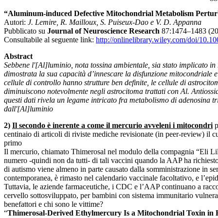
“Aluminum-induced Defective Mitochondrial Metabolism Pertur
Autori:
J. Lemire, R. Mailloux, S. Puiseux-Dao e V. D. Appanna
Pubblicato su
Journal of Neuroscience Research
87:1474–1483 (20
Consultabile al seguente link:
http://onlinelibrary.wiley.com/doi/10.10
Abstract
Sebbene l'[Al]luminio, nota tossina ambientale, sia stato implicato in
dimostrata la sua capacità d’innescare la disfunzione mitocondriale e
cellule di controllo hanno strutture ben definite, le cellule di astroc
diminuiscono notevolmente negli astrocitoma trattati con Al. Antiossid
questi dati rivela un legame intricato fra metabolismo di adenosina tr
dall'[Al]luminio
2)
Il secondo è inerente a come il mercurio avveleni i mitocondri
p
centinaio di articoli di riviste mediche revisionate (in peer-review) il
primo
Il mercurio, chiamato Thimerosal nel modulo della compagnia “Eli Lilly
numero -quindi non da tutti- di tali vaccini quando la AAP ha richiesto a
di autismo viene almeno in parte causato dalla somministrazione in se
contemporanea, è rimasto nel calendario vaccinale facoltativo, e l’epi
Tuttavia, le aziende farmaceutiche, i CDC e l’AAP continuano a racco
cervello sottosviluppato, per bambini con sistema immunitario vulnerab
benefattori e chi sono le vittime?
“
Thimerosal-Derived Ethylmercury Is a Mitochondrial Toxin in