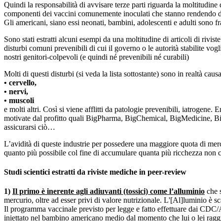
Quindi la responsabilità di avvisare terze parti riguarda la moltitudin
componenti dei vaccini comunemente inoculati che stanno rendendo di f
Gli americani, siano essi neonati, bambini, adolescenti e adulti sono
Sono stati estratti alcuni esempi da una moltitudine di articoli di rivis
disturbi comuni prevenibili di cui il governo o le autorità stabilite vo
nostri genitori-colpevoli (e quindi né prevenibili né curabili)
Molti di questi disturbi (si veda la lista sottostante) sono in realtà ca
• cervello,
• nervi,
• muscoli
e molti altri. Così si viene afflitti da patologie prevenibili, iatrogene
motivate dal profitto quali BigPharma, BigChemical, BigMedicine, Big
assicurarsi ciò…
L’avidità di queste industrie per possedere una maggiore quota di merca
quanto più possibile col fine di accumulare quanta più ricchezza non con
Studi scientici estratti da riviste mediche in peer-review
1)
Il primo è inerente agli adiuvanti (tossici) come l’alluminio
che s
mercurio, oltre ad esser privi di valore nutrizionale. L'[Al]luminio è
Il programma vaccinale previsto per legge e fatto effettuare dai CDC
iniettato nel bambino americano medio dal momento che lui o lei raggiung