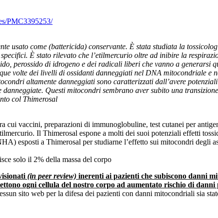
cles/PMC3395253/
e usato come (battericida) conservante. È stata studiata la tossicolog
specifici. È stato rilevato che l’etilmercurio oltre ad inibire la respir
, perossido di idrogeno e dei radicali liberi che vanno a generarsi qu
nque volte dei livelli di ossidanti danneggiati nel DNA mitocondriale e ne
ocondri altamente danneggiati sono caratterizzati dall’avere potenzia
danneggiate. Questi mitocondri sembrano aver subito una transizione d
mento col Thimerosal
 cui vaccini, preparazioni di immunoglobuline, test cutanei per antigeni,
mercurio. Il Thimerosal espone a molti dei suoi potenziali effetti tossici,
NHA) esposti a Thimerosal per studiarne l’effetto sui mitocondri degli as
isce solo il 2% della massa del corpo
visionati
(in peer review)
inerenti ai pazienti che subiscono danni mito
 mettono ogni cellula del nostro corpo ad aumentato rischio di dann
ssun sito web per la difesa dei pazienti con danni mitocondriali sia stato