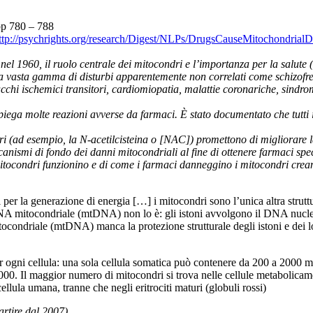
pp 780 – 788
ttp://psychrights.org/research/Digest/NLPs/DrugsCauseMitochondria
el 1960, il ruolo centrale dei mitocondri e l’importanza per la salute
a vasta gamma di disturbi apparentemente non correlati come schizofre
acchi ischemici transitori, cardiomiopatia, malattie coronariche, sindro
iega molte reazioni avverse da farmaci. È stato documentato che tutti 
ori (ad esempio, la N-acetilcisteina o [NAC]) promettono di migliorare 
smi di fondo dei danni mitocondriali al fine di ottenere farmaci specifici
condri funzionino e di come i farmaci danneggino i mitocondri creando 
ili per la generazione di energia […] i mitocondri sono l’unica altra stru
DNA mitocondriale (mtDNA) non lo è: gli istoni avvolgono il DNA nucle
ocondriale (mtDNA) manca la protezione strutturale degli istoni e dei lo
per ogni cellula: una sola cellula somatica può contenere da 200 a 2000 
000. Il maggior numero di mitocondri si trova nelle cellule metabolicam
ellula umana, tranne che negli eritrociti maturi (globuli rossi)
artire dal 2007)