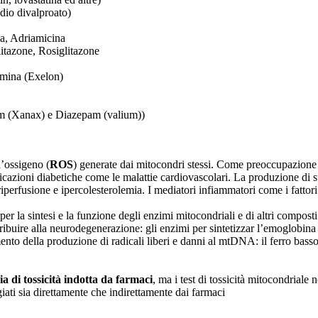
dio divalproato)
na, Adriamicina
itazone, Rosiglitazone
amina (Exelon)
lam (Xanax) e Diazepam (valium))
l’ossigeno (
ROS
) generate dai mitocondri stessi. Come preoccupazione m
azioni diabetiche come le malattie cardiovascolari. La produzione di su
perfusione e ipercolesterolemia. I mediatori infiammatori come i fattori 
per la sintesi e la funzione degli enzimi mitocondriali e di altri compost
ibuire alla neurodegenerazione: gli enzimi per sintetizzar l’emoglobina 
o della produzione di radicali liberi e danni al mtDNA: il ferro basso 
a di tossicità indotta da farmaci
, ma i test di tossicità mitocondriale
ati sia direttamente che indirettamente dai farmaci