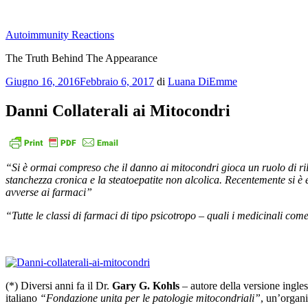
Salta
al
Autoimmunity Reactions
contenuto
The Truth Behind The Appearance
Pubblicato
Giugno 16, 2016
Febbraio 6, 2017
di
Luana DiEmme
il
Danni Collaterali ai Mitocondri
“Si è ormai compreso che il danno ai mitocondri gioca un ruolo di ril
stanchezza cronica e la steatoepatite non alcolica. Recentemente si è 
avverse ai farmaci”
“Tutte le classi di farmaci di tipo psicotropo – quali i medicinali com
(*) Diversi anni fa il Dr.
Gary G. Kohls
– autore della versione ingle
italiano
“Fondazione unita per le patologie mitocondriali”
, un’organi