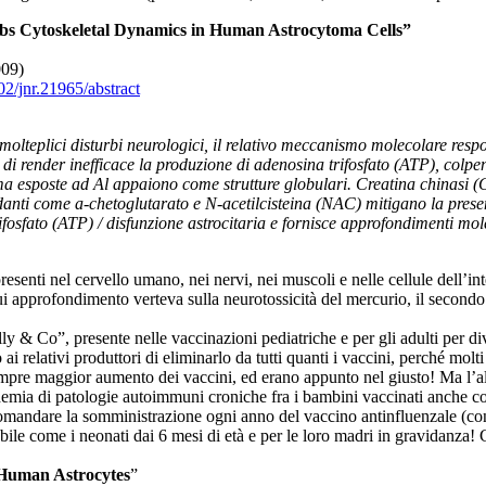
bs Cytoskeletal Dynamics in Human Astrocytoma Cells”
09)
02/jnr.21965/abstract
 molteplici disturbi neurologici, il relativo meccanismo molecolare resp
 di render inefficace la produzione di adenosina trifosfato (ATP), col
itoma esposte ad Al appaiono come strutture globulari. Creatina chinasi (C
anti come a-chetoglutarato e N-acetilcisteina (NAC) mitigano la presenz
ifosfato (ATP) / disfunzione astrocitaria e fornisce approfondimenti mol
resenti nel cervello umano, nei nervi, nei muscoli e nelle cellule dell’i
 cui approfondimento verteva sulla neurotossicità del mercurio, il second
 & Co”, presente nelle vaccinazioni pediatriche e per gli adulti per di
i relativi produttori di eliminarlo da tutti quanti i vaccini, perché molt
mpre maggior aumento dei vaccini, ed erano appunto nel giusto! Ma l’al
demia di patologie autoimmuni croniche fra i bambini vaccinati anche co
mandare la somministrazione ogni anno del vaccino antinfluenzale (con
ile come i neonati dai 6 mesi di età e per le loro madri in gravidanza! 
 Human Astrocytes
”