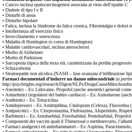
• Cancro inclusa epatocarcinogenesi associata al virus dell’epatite C
• Diabete di tipo I e II
• Disturbi di ansia
• Disturbo bipolare
• Fatica, inclusa la Sindrome da fatica cronica, Fibromialgia e dolori m
• Intollerranza all’esercizio fisico
• Invecchiamento e senescenza
• Malattia di Huntington (o corea di Huntington)
• Malattie cardiovascolari, inclusa aterosclerosi
• Morbo di Alzheimer
• Morbo di Parkinson
• Sarcopenia (tipica della terza età, caratterizzata da perdita progress
• Schizzofrenia
• Steatoepatite non alcolica (NASH – fase avanzata d’infiltrazione lipi
Farmaci documentati d’indurre un danno mitocondriale
(a partir
http://psychrights.org/research/Digest/NLPs/DrugsCauseMitochond
• Anestetici – Es: Lidocaine, Propofol (anche anestetici generali come
• Antiaritmici (regolatori del battiro cardiaco) – Es: Amiodarone (anch
• Antibiotici – Es: Tetraciclina
• Antidepressivi – Es: Amitriptilina, Citalopram (Celexa), Fluoxetin
• Antipsicotici – Es: Clorpromazina, Flufenazina, Aloperidolo, Risperi
• Barbiturici – Es: Amobarbital, Fenobarbital, Pentobarbital, Propofol
• Componenti dei vaccini quali il Thimerosal o metilmercurio, l’allumin
• Farmaci analgesici ed antinfiammatori – Es: Aspirina, Paracetamol
• Farmaci anticolesterolo – Es: tutte le statine (Atorvastatina, Fluvastat