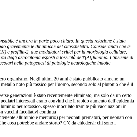
onsabile è ancora in parte poco chiaro. In questa relazione è stata
pendo gravemente le dinamiche del citoscheletro. Considerando che le
K) e profilin-2, due modulatori critici per la morfologia cellulare,
a degli astrocitoma esposti a tossicità dell'[Al]luminio. L’insieme di
ecolari nella patogenesi di patologie neurologiche indotte
ntero organismo. Negli ultimi 20 anni è stato pubblicato almeno un
o metallo noto più tossico per l’uomo, secondo solo al plutonio che è il
verse generazioni è stato recentemente eliminato, ma solo da un certo
i pediatri interessati erano convinti che il rapido aumento dell’epidemia
luminio neurotossico, spesso inoculato tramite più vaccinazioni in
n vaccini facoltativi continua
tenente alluminio e mercurio) per neonati prematuri, per neonati con
Che cosa potrebbe andare storto? C’è da chiedersi: chi sono i