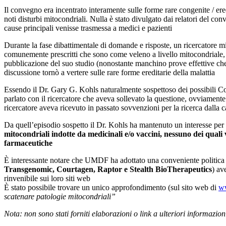
Il convegno era incentrato interamente sulle forme rare congenite / ere
noti disturbi mitocondriali. Nulla è stato divulgato dai relatori del co
cause principali venisse trasmessa a medici e pazienti
Durante la fase dibattimentale di domande e risposte, un ricercatore m
comunemente prescritti che sono come veleno a livello mitocondrial
pubblicazione del suo studio (nonostante manchino prove effettive che
discussione tornò a vertere sulle rare forme ereditarie della malattia
Essendo il Dr. Gary G. Kohls naturalmente sospettoso dei possibili Conf
parlato con il ricercatore che aveva sollevato la questione, ovviamente s
ricercatore aveva ricevuto in passato sovvenzioni per la ricerca dalla
Da quell’episodio sospetto il Dr. Kohls ha mantenuto un interesse per 
mitocondriali indotte da medicinali e/o vaccini, nessuno dei quali 
farmaceutiche
È interessante notare che UMDF ha adottato una conveniente politica sul
Transgenomic, Courtagen, Raptor e Stealth BioTherapeutics
) av
rinvenibile sui loro siti web
È stato possibile trovare un unico approfondimento (sul sito web di
ww
scatenare patologie mitocondriali”
Nota: non sono stati forniti elaborazioni o link a ulteriori informazion