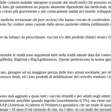
e delle comuni malattie iatrogene
(causate dai medicinali)
che possono ess
atto gli statunitensi un popolo altamente dipendente dai medicinali, ma
 fra coloro più gravemente e più cronicamente malati nel mondo sviluppa
te mediche revisionate
(in peer-review)
che hanno cercato di condividere i
gliono far credere siano causate dallo stesso paziente-vittima
(utilizzando
usate da farmaci da prescrizione, vaccini e/o altri prodotti chimici tossic
. Entrambe le realtà sono argomenti tabù nella realtà attuale data dal cont
Media, Bigfood e BigAgribusiness. Queste preferiscono la nostra ignora
to, giungere ad un maggiore prezzo delle loro azioni societarie, per otte
osce limiti, ed i loro prodotti di debilitazione del cervello rendono i l
ono stati aggiunti a quasi tutti i vaccini infantili e per adulti negli ulti
 scarsamente assorbito quando ingerito [assorbimento 0,5%], ma viene as
/AAP (American Academy of Pediatrics) garantisce che un totale di quas
e i 18 mesi d’età (periodo di vita, fra l’altro, in cui molti dei presunti