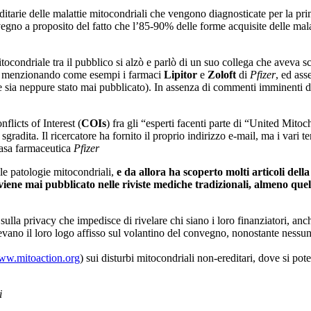
ditarie delle malattie mitocondriali che vengono diagnosticate per la pr
nvegno a proposito del fatto che l’85-90% delle forme acquisite delle mal
itocondriale tra il pubblico si alzò e parlò di un suo collega che aveva
e, menzionando come esempi i farmaci
Lipitor
e
Zoloft
di
Pfizer
, ed ass
 sia neppure stato mai pubblicato). In assenza di commenti imminenti da
licts of Interest (
COIs
) fra gli “esperti facenti parte di “United Mit
gradita. Il ricercatore ha fornito il proprio indirizzo e-mail, ma i vari te
 casa farmaceutica
Pfizer
le patologie mitocondriali,
e da allora ha scoperto molti articoli della
viene mai pubblicato nelle riviste mediche tradizionali, almeno quel
la privacy che impedisce di rivelare chi siano i loro finanziatori, anch
evano il loro logo affisso sul volantino del convegno, nonostante nessu
w.mitoaction.org
) sui disturbi mitocondriali non-ereditari, dove si po
i