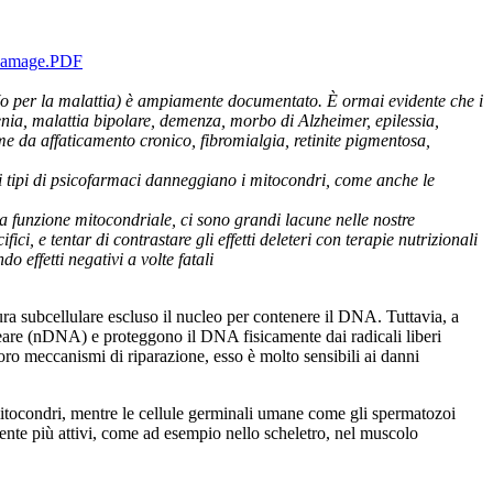
lDamage.PDF
 (o per la malattia) è ampiamente documentato. È ormai evidente che i
nia, malattia bipolare, demenza, morbo di Alzheimer, epilessia,
me da affaticamento cronico, fibromialgia, retinite pigmentosa,
i tipi di psicofarmaci danneggiano i mitocondri, come anche le
la funzione mitocondriale, ci sono grandi lacune nelle nostre
, e tentar di contrastare gli effetti deleteri con terapie nutrizionali
effetti negativi a volte fatali
ttura subcellulare escluso il nucleo per contenere il DNA. Tuttavia, a
are (nDNA) e proteggono il DNA fisicamente dai radicali liberi
ro meccanismi di riparazione, esso è molto sensibili ai danni
mitocondri, mentre le cellule germinali umane come gli spermatozoi
ente più attivi, come ad esempio nello scheletro, nel muscolo