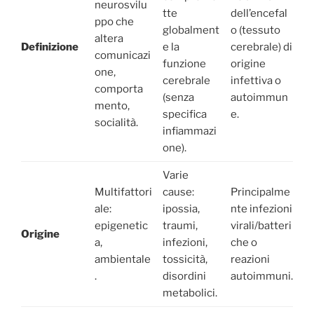
neurosvilu
tte
dell’encefal
ppo che
globalment
o (tessuto
altera
Definizione
e la
cerebrale) di
comunicazi
funzione
origine
one,
cerebrale
infettiva o
comporta
(senza
autoimmun
mento,
specifica
e.
socialità.
infiammazi
one).
Varie
Multifattori
cause:
Principalme
ale:
ipossia,
nte infezioni
epigenetic
traumi,
virali/batteri
Origine
a,
infezioni,
che o
ambientale
tossicità,
reazioni
.
disordini
autoimmuni.
metabolici.