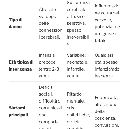
Sofferenza
Infiammazio
Alterato
cerebrale
ne acuta del
sviluppo
diffusa o
Tipo di
cervello,
delle
selettiva,
danno
potenzialme
connession
spesso
nte grave e
i cerebrali.
irreversibil
fatale.
e.
Infanzia
Variabile:
Qualsiasi
Età tipica di
precoce
neonatale,
età, spesso
insorgenza
(entro 2-3
infantile,
infanzia/ado
anni).
adulta.
lescenza.
Deficit
sociali,
Ritardo
Febbre alta,
difficoltà di
mentale,
alterazione
Sintomi
comunicazi
crisi
della
principali
one,
epilettiche,
coscienza,
comporta
deficit
convulsioni.
menti
cognitivi.