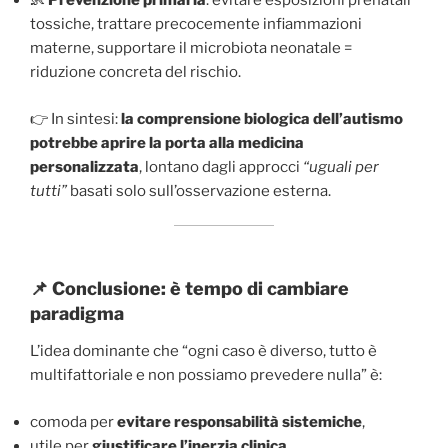
👶
Prevenzione primaria
: evitare esposizioni prenatali
tossiche, trattare precocemente infiammazioni
materne, supportare il microbiota neonatale =
riduzione concreta del rischio.
👉 In sintesi:
la comprensione biologica dell’autismo
potrebbe aprire la porta alla medicina
personalizzata
, lontano dagli approcci
“uguali per
tutti”
basati solo sull’osservazione esterna.
📌 Conclusione: è tempo di cambiare
paradigma
L’idea dominante che “ogni caso è diverso, tutto è
multifattoriale e non possiamo prevedere nulla” è:
comoda per
evitare responsabilità sistemiche
,
utile per
giustificare l’inerzia clinica
,