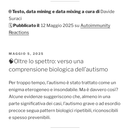
🌐
Testo, data mining e data mixing a cura di
Davide
Suraci
🗓️
Pubblicato il
: 12 Maggio 2025 su
Autoimmunity
Reactions
PUBBLICATO
MAGGIO 5, 2025
IL
🧠Oltre lo spettro: verso una
comprensione biologica dell’autismo
Per troppo tempo, l’autismo è stato trattato come un
enigma eterogeneo e insondabile. Ma è davvero così?
Alcune evidenze suggeriscono che, almeno in una
parte significativa dei casi, l’autismo grave o ad esordio
precoce segua pattern biologici ripetibili, riconoscibili
e spesso prevenibili.