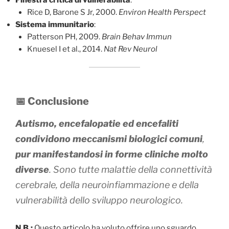
Finestra critica di vulnerabilità
:
Rice D, Barone S Jr, 2000.
Environ Health Perspect
Sistema immunitario
:
Patterson PH, 2009.
Brain Behav Immun
Knuesel I et al., 2014.
Nat Rev Neurol
📅 Conclusione
Autismo, encefalopatie ed encefaliti
condividono meccanismi biologici comuni
,
pur manifestandosi in forme cliniche molto
diverse
. Sono tutte malattie della connettività
cerebrale, della neuroinfiammazione e della
vulnerabilità dello sviluppo neurologico.
N.B.:
Questo articolo ha voluto offrire uno sguardo