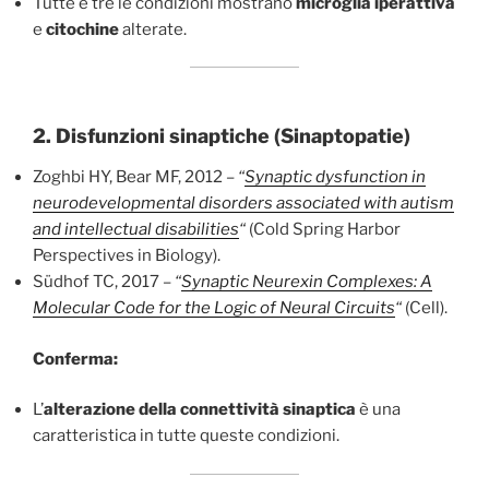
Tutte e tre le condizioni mostrano
microglia iperattiva
e
citochine
alterate.
2.
Disfunzioni sinaptiche (Sinaptopatie)
Zoghbi HY, Bear MF, 2012 –
“
Synaptic dysfunction in
neurodevelopmental disorders associated with autism
and intellectual disabilities
“
(Cold Spring Harbor
Perspectives in Biology).
Südhof TC, 2017 –
“
Synaptic Neurexin Complexes: A
Molecular Code for the Logic of Neural Circuits
“
(Cell).
Conferma:
L’
alterazione della connettività sinaptica
è una
caratteristica in tutte queste condizioni.