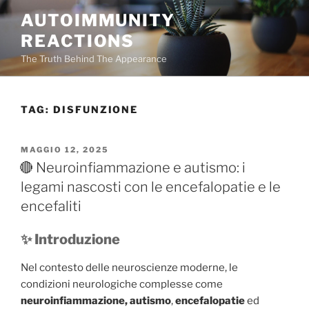
Salta
AUTOIMMUNITY
al
REACTIONS
contenuto
The Truth Behind The Appearance
TAG:
DISFUNZIONE
PUBBLICATO
MAGGIO 12, 2025
IL
🔴 Neuroinfiammazione e autismo: i
legami nascosti con le encefalopatie e le
encefaliti
✨ Introduzione
Nel contesto delle neuroscienze moderne, le
condizioni neurologiche complesse come
neuroinfiammazione, autismo
,
encefalopatie
ed