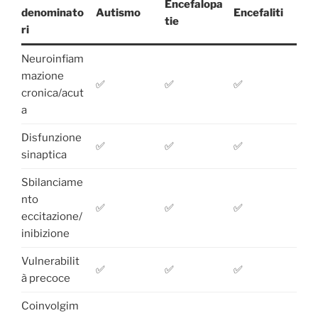
Encefalopa
denominato
Autismo
Encefaliti
tie
ri
Neuroinfiam
mazione
✅
✅
✅
cronica/acut
a
Disfunzione
✅
✅
✅
sinaptica
Sbilanciame
nto
✅
✅
✅
eccitazione/
inibizione
Vulnerabilit
✅
✅
✅
à precoce
Coinvolgim