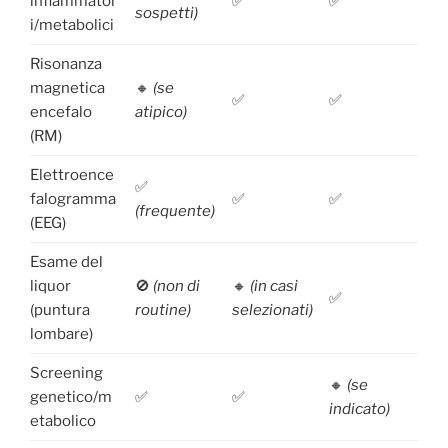
infiammator
✅
✅
sospetti)
i/metabolici
Risonanza
magnetica
🔸
(se
✅
✅
encefalo
atipico)
(RM)
Elettroence
✅
falogramma
✅
✅
(frequente)
(EEG)
Esame del
liquor
🚫
(non di
🔸
(in casi
✅
(puntura
routine)
selezionati)
lombare)
Screening
🔸
(se
genetico/m
✅
✅
indicato)
etabolico