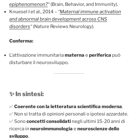
epiphenomenon?
“
(Brain, Behavior, and Immunity).
Knuesel I et al., 2014 –
“
Maternal immune activation
and abnormal brain development across CNS
disorders
“
(Nature Reviews Neurology).
Conferma:
L’attivazione immunitaria
materna
e
periferica
può
disturbare il neurosviluppo.
✨ In sintesi:
✅
Coerente con la letteratura scientifica moderna
.
✅ Non si tratta di opinioni personali o ipotesi azzardate.
✅ Sono
concetti consolidati
negli ultimi 15-20 anni di
ricerca in
neuroimmunologia
e
neuroscienze dello
sviluppo
.