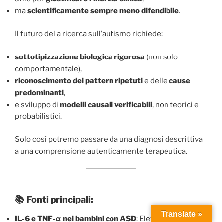
ma
scientificamente sempre meno difendibile
.
Il futuro della ricerca sull’autismo richiede:
sottotipizzazione biologica rigorosa
(non solo
comportamentale),
riconoscimento dei pattern ripetuti
e delle
cause
predominanti
,
e sviluppo di
modelli causali verificabili
, non teorici e
probabilistici.
Solo così potremo passare da una diagnosi descrittiva
a una comprensione autenticamente terapeutica.
📚 Fonti principali:
Translate »
IL-6 e TNF-α nei bambini con ASD
: Elevati livelli di