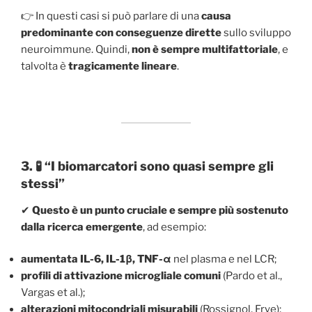
👉 In questi casi si può parlare di una
causa
predominante con conseguenze dirette
sullo sviluppo
neuroimmune. Quindi,
non è sempre multifattoriale
, e
talvolta è
tragicamente lineare
.
3. 🧪 “I biomarcatori sono quasi sempre gli
stessi”
✔
Questo è un punto cruciale e sempre più sostenuto
dalla ricerca emergente
, ad esempio:
aumentata IL-6, IL-1β, TNF-α
nel plasma e nel LCR;
profili di attivazione microgliale comuni
(Pardo et al.,
Vargas et al.);
alterazioni mitocondriali misurabili
(Rossignol, Frye);