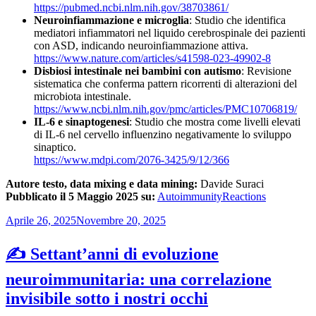
https://pubmed.ncbi.nlm.nih.gov/38703861/
Neuroinfiammazione e microglia
: Studio che identifica
mediatori infiammatori nel liquido cerebrospinale dei pazienti
con ASD, indicando neuroinfiammazione attiva.
https://www.nature.com/articles/s41598-023-49902-8
Disbiosi intestinale nei bambini con autismo
: Revisione
sistematica che conferma pattern ricorrenti di alterazioni del
microbiota intestinale.
https://www.ncbi.nlm.nih.gov/pmc/articles/PMC10706819/
IL-6 e sinaptogenesi
: Studio che mostra come livelli elevati
di IL-6 nel cervello influenzino negativamente lo sviluppo
sinaptico.
https://www.mdpi.com/2076-3425/9/12/366
Autore testo, data mixing e data mining:
Davide Suraci
Pubblicato il 5 Maggio 2025 su:
AutoimmunityReactions
Pubblicato
Aprile 26, 2025
Novembre 20, 2025
il
✍️ Settant’anni di evoluzione
neuroimmunitaria: una correlazione
invisibile sotto i nostri occhi