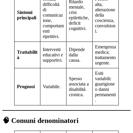
Ritardo
difficoltà
alta,
mentale,
di
alterazione
Sintomi
crisi
comunicaz
della
principali
epilettiche,
ione,
coscienza,
deficit
comportam
convulsion
cognitivi.
enti
i.
ripetitivi.
Emergenza
Interventi
Dipende
Trattabilit
medica;
educativi e
dalla
à
trattamento
supportivi.
causa.
urgente.
Esiti
Spesso
variabili:
associata a
guarigione
Prognosi
Variabile.
disabilità
o danni
cronica.
permanenti
.
🧠 Comuni denominatori