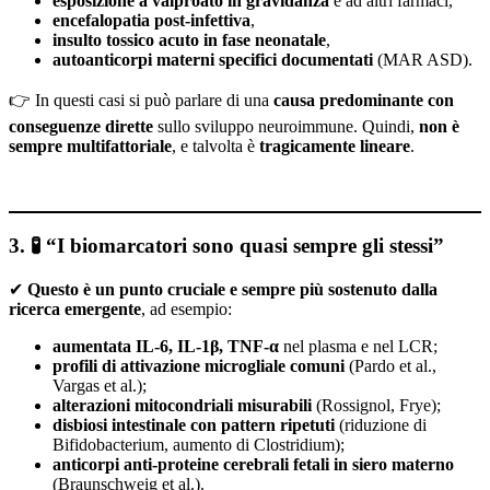
esposizione a valproato in gravidanza
e ad altri farmaci,
encefalopatia post-infettiva
,
insulto tossico acuto in fase neonatale
,
autoanticorpi materni specifici documentati
(MAR ASD).
👉 In questi casi si può parlare di una
causa predominante con
conseguenze dirette
sullo sviluppo neuroimmune. Quindi,
non è
sempre multifattoriale
, e talvolta è
tragicamente lineare
.
3. 🧪 “I biomarcatori sono quasi sempre gli stessi”
✔
Questo è un punto cruciale e sempre più sostenuto dalla
ricerca emergente
, ad esempio:
aumentata IL-6, IL-1β, TNF-α
nel plasma e nel LCR;
profili di attivazione microgliale comuni
(Pardo et al.,
Vargas et al.);
alterazioni mitocondriali misurabili
(Rossignol, Frye);
disbiosi intestinale con pattern ripetuti
(riduzione di
Bifidobacterium, aumento di Clostridium);
anticorpi anti-proteine cerebrali fetali in siero materno
(Braunschweig et al.).