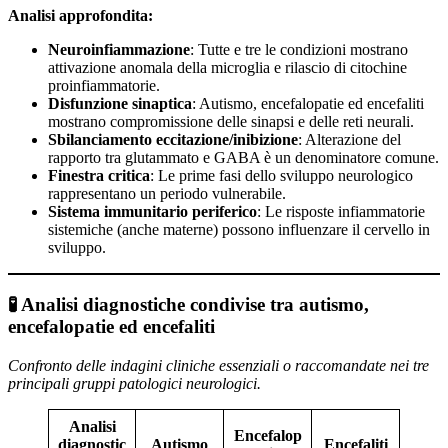
Analisi approfondita:
Neuroinfiammazione
: Tutte e tre le condizioni mostrano
attivazione anomala della microglia e rilascio di citochine
proinfiammatorie.
Disfunzione sinaptica
: Autismo, encefalopatie ed encefaliti
mostrano compromissione delle sinapsi e delle reti neurali.
Sbilanciamento eccitazione/inibizione
: Alterazione del
rapporto tra glutammato e GABA è un denominatore comune.
Finestra critica
: Le prime fasi dello sviluppo neurologico
rappresentano un periodo vulnerabile.
Sistema immunitario periferico
: Le risposte infiammatorie
sistemiche (anche materne) possono influenzare il cervello in
sviluppo.
🧪
Analisi diagnostiche condivise tra autismo,
encefalopatie ed encefaliti
Confronto delle indagini cliniche essenziali o raccomandate nei tre
principali gruppi patologici neurologici.
Analisi
Encefalop
diagnostic
Autismo
Encefaliti