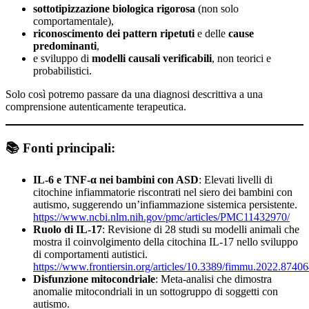
sottotipizzazione biologica rigorosa
(non solo
comportamentale),
riconoscimento dei pattern ripetuti
e delle
cause
predominanti
,
e sviluppo di
modelli causali verificabili
, non teorici e
probabilistici.
Solo così potremo passare da una diagnosi descrittiva a una
comprensione autenticamente terapeutica.
📚 Fonti principali:
IL-6 e TNF-α nei bambini con ASD
: Elevati livelli di
citochine infiammatorie riscontrati nel siero dei bambini con
autismo, suggerendo un’infiammazione sistemica persistente.
https://www.ncbi.nlm.nih.gov/pmc/articles/PMC11432970/
Ruolo di IL-17
: Revisione di 28 studi su modelli animali che
mostra il coinvolgimento della citochina IL-17 nello sviluppo
di comportamenti autistici.
https://www.frontiersin.org/articles/10.3389/fimmu.2022.874064
Disfunzione mitocondriale
: Meta-analisi che dimostra
anomalie mitocondriali in un sottogruppo di soggetti con
autismo.