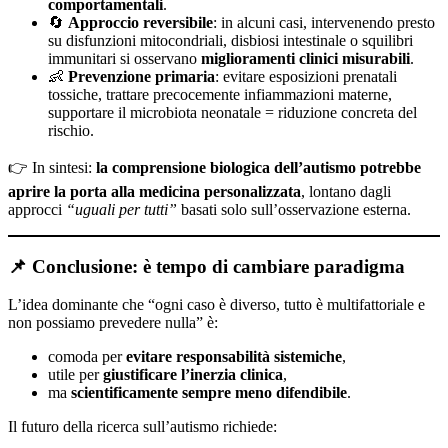
comportamentali
.
🔄
Approccio reversibile
: in alcuni casi, intervenendo presto
su disfunzioni mitocondriali, disbiosi intestinale o squilibri
immunitari si osservano
miglioramenti clinici misurabili
.
👶
Prevenzione primaria
: evitare esposizioni prenatali
tossiche, trattare precocemente infiammazioni materne,
supportare il microbiota neonatale = riduzione concreta del
rischio.
👉 In sintesi:
la comprensione biologica dell’autismo potrebbe
aprire la porta alla medicina personalizzata
, lontano dagli
approcci
“uguali per tutti”
basati solo sull’osservazione esterna.
📌 Conclusione: è tempo di cambiare paradigma
L’idea dominante che “ogni caso è diverso, tutto è multifattoriale e
non possiamo prevedere nulla” è:
comoda per
evitare responsabilità sistemiche
,
utile per
giustificare l’inerzia clinica
,
ma
scientificamente sempre meno difendibile
.
Il futuro della ricerca sull’autismo richiede: