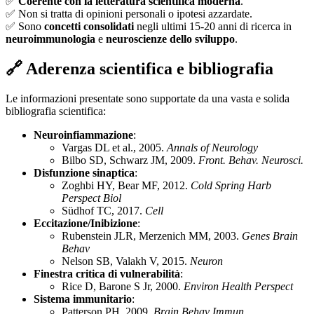
✅
Coerente con la letteratura scientifica moderna
.
✅ Non si tratta di opinioni personali o ipotesi azzardate.
✅ Sono
concetti consolidati
negli ultimi 15-20 anni di ricerca in
neuroimmunologia
e
neuroscienze dello sviluppo
.
🔗 Aderenza scientifica e bibliografia
Le informazioni presentate sono supportate da una vasta e solida
bibliografia scientifica:
Neuroinfiammazione
:
Vargas DL et al., 2005.
Annals of Neurology
Bilbo SD, Schwarz JM, 2009.
Front. Behav. Neurosci.
Disfunzione sinaptica
:
Zoghbi HY, Bear MF, 2012.
Cold Spring Harb
Perspect Biol
Südhof TC, 2017.
Cell
Eccitazione/Inibizione
:
Rubenstein JLR, Merzenich MM, 2003.
Genes Brain
Behav
Nelson SB, Valakh V, 2015.
Neuron
Finestra critica di vulnerabilità
:
Rice D, Barone S Jr, 2000.
Environ Health Perspect
Sistema immunitario
:
Patterson PH, 2009.
Brain Behav Immun