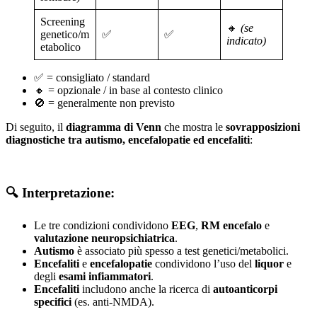
Screening
🔸
(se
genetico/m
✅
✅
indicato)
etabolico
✅ = consigliato / standard
🔸 = opzionale / in base al contesto clinico
🚫 = generalmente non previsto
Di seguito, il
diagramma di Venn
che mostra le
sovrapposizioni
diagnostiche
tra autismo, encefalopatie ed encefaliti
:
🔍 Interpretazione:
Le tre condizioni condividono
EEG
,
RM encefalo
e
valutazione neuropsichiatrica
.
Autismo
è associato più spesso a test genetici/metabolici.
Encefaliti
e
encefalopatie
condividono l’uso del
liquor
e
degli
esami infiammatori
.
Encefaliti
includono anche la ricerca di
autoanticorpi
specifici
(es. anti-NMDA).