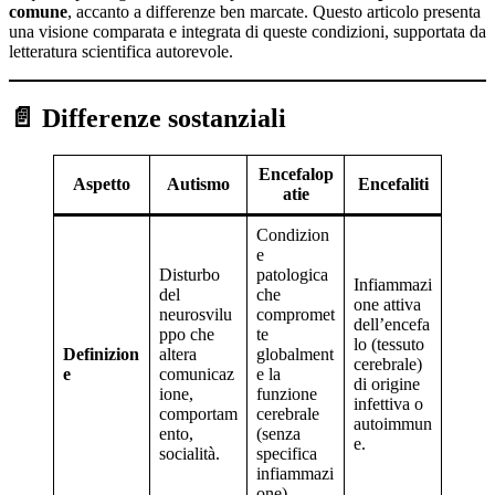
comune
, accanto a differenze ben marcate. Questo articolo presenta
una visione comparata e integrata di queste condizioni, supportata da
letteratura scientifica autorevole.
📄 Differenze sostanziali
Encefalop
Aspetto
Autismo
Encefaliti
atie
Condizion
e
Disturbo
patologica
Infiammazi
del
che
one attiva
neurosvilu
compromet
dell’encefa
ppo che
te
lo (tessuto
Definizion
altera
globalment
cerebrale)
e
comunicaz
e la
di origine
ione,
funzione
infettiva o
comportam
cerebrale
autoimmun
ento,
(senza
e.
socialità.
specifica
infiammazi
one).