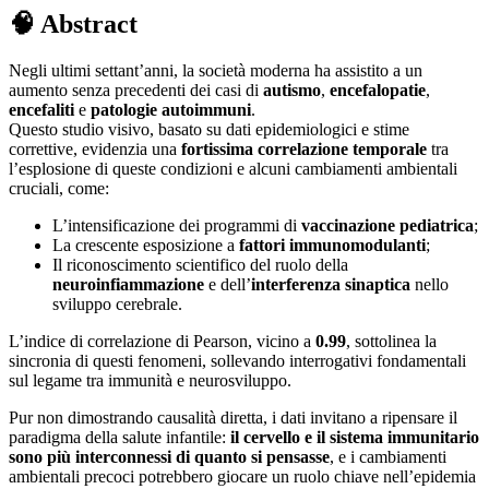
🧠 Abstract
Negli ultimi settant’anni, la società moderna ha assistito a un
aumento senza precedenti dei casi di
autismo
,
encefalopatie
,
encefaliti
e
patologie autoimmuni
.
Questo studio visivo, basato su dati epidemiologici e stime
correttive, evidenzia una
fortissima correlazione temporale
tra
l’esplosione di queste condizioni e alcuni cambiamenti ambientali
cruciali, come:
L’intensificazione dei programmi di
vaccinazione pediatrica
;
La crescente esposizione a
fattori immunomodulanti
;
Il riconoscimento scientifico del ruolo della
neuroinfiammazione
e dell’
interferenza sinaptica
nello
sviluppo cerebrale.
L’indice di correlazione di Pearson, vicino a
0.99
, sottolinea la
sincronia di questi fenomeni, sollevando interrogativi fondamentali
sul legame tra immunità e neurosviluppo.
Pur non dimostrando causalità diretta, i dati invitano a ripensare il
paradigma della salute infantile:
il cervello e il sistema immunitario
sono più interconnessi di quanto si pensasse
, e i cambiamenti
ambientali precoci potrebbero giocare un ruolo chiave nell’epidemia