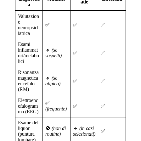
atie
a
Valutazion
e
✅
✅
✅
neuropsich
iatrica
Esami
infiammat
🔸
(se
✅
✅
ori/metabo
sospetti)
lici
Risonanza
magnetica
🔸
(se
✅
✅
encefalo
atipico)
(RM)
Elettroenc
✅
efalogram
✅
✅
(frequente)
ma (EEG)
Esame del
liquor
🚫
(non di
🔸
(in casi
✅
(puntura
routine)
selezionati)
lombare)