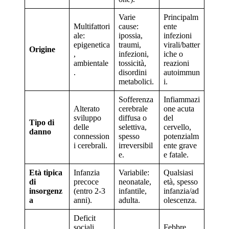
Varie
Principalm
Multifattori
cause:
ente
ale:
ipossia,
infezioni
epigenetica
traumi,
virali/batter
Origine
,
infezioni,
iche o
ambientale
tossicità,
reazioni
.
disordini
autoimmun
metabolici.
i.
Sofferenza
Infiammazi
Alterato
cerebrale
one acuta
sviluppo
diffusa o
del
Tipo di
delle
selettiva,
cervello,
danno
connession
spesso
potenzialm
i cerebrali.
irreversibil
ente grave
e.
e fatale.
Età tipica
Infanzia
Variabile:
Qualsiasi
di
precoce
neonatale,
età, spesso
insorgenz
(entro 2-3
infantile,
infanzia/ad
a
anni).
adulta.
olescenza.
Deficit
sociali,
Febbre