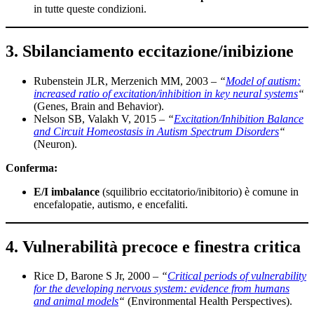
in tutte queste condizioni.
3. Sbilanciamento eccitazione/inibizione
Rubenstein JLR, Merzenich MM, 2003 –
“
Model of autism:
increased ratio of excitation/inhibition in key neural systems
“
(Genes, Brain and Behavior).
Nelson SB, Valakh V, 2015 –
“
Excitation/Inhibition Balance
and Circuit Homeostasis in Autism Spectrum Disorders
“
(Neuron).
Conferma:
E/I imbalance
(squilibrio eccitatorio/inibitorio) è comune in
encefalopatie, autismo, e encefaliti.
4. Vulnerabilità precoce e finestra critica
Rice D, Barone S Jr, 2000 –
“
Critical periods of vulnerability
for the developing nervous system: evidence from humans
and animal models
“
(Environmental Health Perspectives).