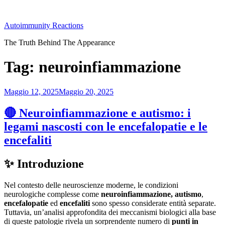
Salta
al
Autoimmunity Reactions
contenuto
The Truth Behind The Appearance
Tag:
neuroinfiammazione
Pubblicato
Maggio 12, 2025
Maggio 20, 2025
il
🔴 Neuroinfiammazione e autismo: i
legami nascosti con le encefalopatie e le
encefaliti
✨ Introduzione
Nel contesto delle neuroscienze moderne, le condizioni
neurologiche complesse come
neuroinfiammazione, autismo
,
encefalopatie
ed
encefaliti
sono spesso considerate entità separate.
Tuttavia, un’analisi approfondita dei meccanismi biologici alla base
di queste patologie rivela un sorprendente numero di
punti in