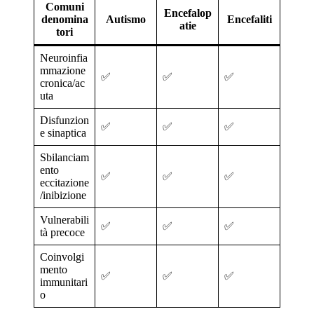
Comuni
Encefalop
denomina
Autismo
Encefaliti
atie
tori
Neuroinfia
mmazione
✅
✅
✅
cronica/ac
uta
Disfunzion
✅
✅
✅
e sinaptica
Sbilanciam
ento
✅
✅
✅
eccitazione
/inibizione
Vulnerabili
✅
✅
✅
tà precoce
Coinvolgi
mento
✅
✅
✅
immunitari
o