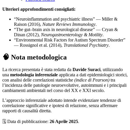
Ulteriori approfondimenti consigliati:
“Neuroinflammation and psychiatric illness” — Miller &
Raison (2016),
Nature Reviews Immunology
.
“The gut–brain axis in neurological disease” — Cryan &
Dinan (2012),
Neurogastroenterology & Motility
.
“Environmental Risk Factors for Autism Spectrum Disorder”
— Rossignol et al. (2014),
Translational Psychiatry
.
🧠 Nota metodologica
La ricerca presentata è stata redatta da
Davide Suraci
, utilizzando
una
metodologia inferenziale
applicata a dati epidemiologici storici,
con analisi delle correlazioni statistiche
(indice di Pearson)
tra
l’incidenza delle patologie neuroevolutive, autoimmuni e i principali
cambiamenti ambientali nel corso del XX e XXI secolo.
L’approccio inferenziale adottato intende evidenziare tendenze di
correlazione significative e ipotesi di relazione, senza affermare
rapporti di causalità diretta.
🗓️ Data di pubblicazione:
26 Aprile 2025
.