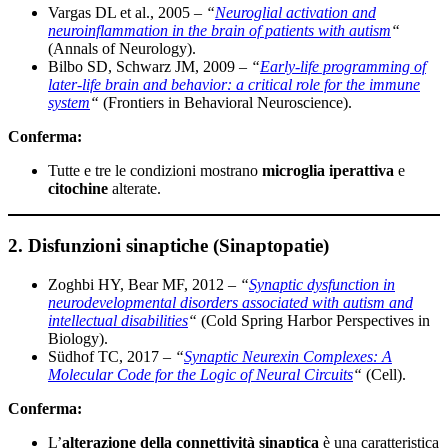
Vargas DL et al., 2005 –
“
Neuroglial activation and
neuroinflammation in the brain of patients with autism
“
(Annals of Neurology).
Bilbo SD, Schwarz JM, 2009 –
“
Early-life programming of
later-life brain and behavior: a critical role for the immune
system
“
(Frontiers in Behavioral Neuroscience).
Conferma:
Tutte e tre le condizioni mostrano
microglia iperattiva
e
citochine
alterate.
2.
Disfunzioni sinaptiche (Sinaptopatie)
Zoghbi HY, Bear MF, 2012 –
“
Synaptic dysfunction in
neurodevelopmental disorders associated with autism and
intellectual disabilities
“
(Cold Spring Harbor Perspectives in
Biology).
Südhof TC, 2017 –
“
Synaptic Neurexin Complexes: A
Molecular Code for the Logic of Neural Circuits
“
(Cell).
Conferma:
L’
alterazione della connettività sinaptica
è una caratteristica