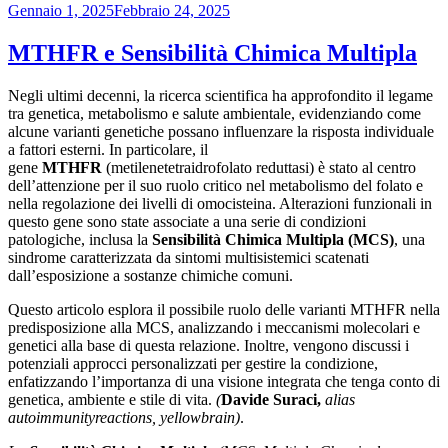
Pubblicato
Gennaio 1, 2025
Febbraio 24, 2025
il
MTHFR e Sensibilità Chimica Multipla
Negli ultimi decenni, la ricerca scientifica ha approfondito il legame
tra genetica, metabolismo e salute ambientale, evidenziando come
alcune varianti genetiche possano influenzare la risposta individuale
a fattori esterni. In particolare, il
gene
MTHFR
(metilenetetraidrofolato reduttasi) è stato al centro
dell’attenzione per il suo ruolo critico nel metabolismo del folato e
nella regolazione dei livelli di omocisteina. Alterazioni funzionali in
questo gene sono state associate a una serie di condizioni
patologiche, inclusa la
Sensibilità Chimica Multipla (MCS)
, una
sindrome caratterizzata da sintomi multisistemici scatenati
dall’esposizione a sostanze chimiche comuni.
Questo articolo esplora il possibile ruolo delle varianti MTHFR nella
predisposizione alla MCS, analizzando i meccanismi molecolari e
genetici alla base di questa relazione. Inoltre, vengono discussi i
potenziali approcci personalizzati per gestire la condizione,
enfatizzando l’importanza di una visione integrata che tenga conto di
genetica, ambiente e stile di vita.
(
Davide Suraci,
alias
autoimmunityreactions, yellowbrain)
.