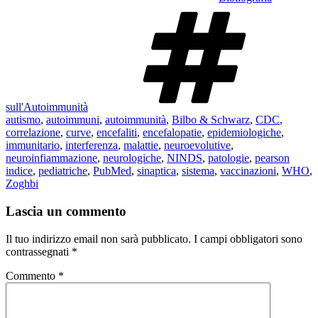
Tag
sull'Autoimmunità
autismo
,
autoimmuni
,
autoimmunità
,
Bilbo & Schwarz
,
CDC
,
correlazione
,
curve
,
encefaliti
,
encefalopatie
,
epidemiologiche
,
immunitario
,
interferenza
,
malattie
,
neuroevolutive
,
neuroinfiammazione
,
neurologiche
,
NINDS
,
patologie
,
pearson
indice
,
pediatriche
,
PubMed
,
sinaptica
,
sistema
,
vaccinazioni
,
WHO
,
Zoghbi
Lascia un commento
Il tuo indirizzo email non sarà pubblicato.
I campi obbligatori sono
contrassegnati
*
Commento
*