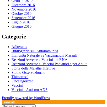
Gennaio 2017
Dicembre 2016
Novembre 2016
Ottobre 2016
Settembre 2016
Luglio 2016
Giugno 2016
Categorie
Adjuvants
Bibliografia sull'Autoimmunità
Immunità Naturale vs Vaccinazioni Massali
Reazioni Avverse a Vaccini a mRNA
Reazioni Avverse ai Vaccini Pediatrici e per Adulti
Storia delle Malattie Infettive
Studio Osservazionale
Thimerosal
Uncategorized
Vaccini
Vaccini e Autismo ADS
Proudly powered by WordPress
Translate »