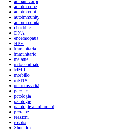
autoanticorpi
autoimmune
autoimmuni
autoimmunity
autoimmunità
citochine
DNA
encefalopatia
HPV
immunitaria
immunitario
malattie
mitocondriale
MMR
morbillo
mRNA
neurotossicità
parotite
patologia
patologie
patologie autoimmuni
proteine
reazioni
rosolia
Shoenfeld