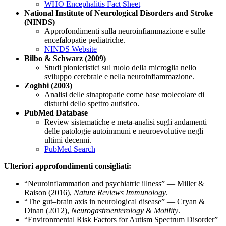
WHO Encephalitis Fact Sheet
National Institute of Neurological Disorders and Stroke
(NINDS)
Approfondimenti sulla neuroinfiammazione e sulle
encefalopatie pediatriche.
NINDS Website
Bilbo & Schwarz (2009)
Studi pionieristici sul ruolo della microglia nello
sviluppo cerebrale e nella neuroinfiammazione.
Zoghbi (2003)
Analisi delle sinaptopatie come base molecolare di
disturbi dello spettro autistico.
PubMed Database
Review sistematiche e meta-analisi sugli andamenti
delle patologie autoimmuni e neuroevolutive negli
ultimi decenni.
PubMed Search
Ulteriori approfondimenti consigliati:
“Neuroinflammation and psychiatric illness” — Miller &
Raison (2016),
Nature Reviews Immunology
.
“The gut–brain axis in neurological disease” — Cryan &
Dinan (2012),
Neurogastroenterology & Motility
.
“Environmental Risk Factors for Autism Spectrum Disorder”