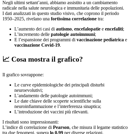
Negli ultimi settant’anni, abbiamo assistito a un cambiamento
radicale nella salute neurologica e immunitaria delle popolazioni.
I dati analizzati in questo studio visivo, che coprono il periodo
1950–2025, rivelano una
fortissima correlazione
tra:
L’aumento dei casi di
autismo
,
encefalopatie
e
encefaliti
;
L’incremento delle
patologie autoimmuni
;
E l’espansione dei programmi di
vaccinazione pediatrica
e
vaccinazione Covid-19
.
📈 Cosa mostra il grafico?
Il grafico sovrappone:
Le curve epidemiologiche dei principali disturbi
neuroevolutivi;
L’andamento delle patologie autoimmuni;
Le date chiave delle scoperte scientifiche sulla
neuroinfiammazione e l’interferenza sinaptica;
L’introduzione dei vaccini più rilevanti.
I risultati sono impressionanti:
L’indice di correlazione di
Pearson
, che misura il legame statistico
tra due fenomeni, supera
lo 0.99
per diverse relazioni.