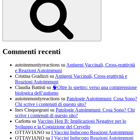
Commenti recenti
autoimmunityreactions
su
Antigeni Vaccinali, Cross-reattività
e Reazioni Autoimmuni
Cristina Gradizzi
su
Antigeni Vaccinali, Cross-reattività e
Reazioni Autoimmuni
Claudia Battisti
su
🧠Oltre lo spettro: verso una comprensione
biologica dell’autismo
autoimmunityreactions
su
Patologie Autoimmuni: Cosa Sono?
Chi scrive i contenuti di questo sito?
Ines Cinquegrani
su
Patologie Autoimmuni: Cosa Sono? Chi
scrive i contenuti di questo sito?
Carlotta
su
Vaccino Hep B: Implicazioni Negative per lo
Sviluppo e la Cognizione del Cervello
OTTAVIANO
su
I Vaccini Inducono Reazioni Autoimmuni
OTTAVIANO
su
I Vaccini Inducono Reazioni Autoimmuni