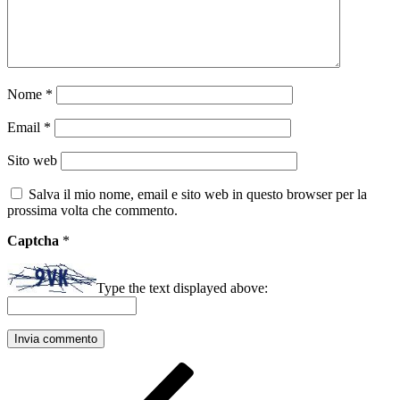
Nome
*
Email
*
Sito web
Salva il mio nome, email e sito web in questo browser per la
prossima volta che commento.
Captcha
*
Type the text displayed above:
Navigazione
Articolo
precedente:
articoli