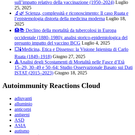
sull’impatto relativo della vaccinazione (1950–2024)
Luglio
25, 2025
🔬🌿 Scienza, complessità e riconoscimento: Il caso Ruata e
l’epistemologia distorta della medicina moderna
Luglio 18,
2025
🏥📚 Declino della mortalità da tubercolosi in Europa
occidentale (1880–1980): analisi storico-epidemiologica del
presunto impatto del vaccino BCG
Luglio 4, 2025
💥🕯️Medicina, Etica e Dissenso: la Visione Igienista di Carlo
Ruata (1849–1918)
Giugno 27, 2025
🔺Analisi degli Scostamenti di Mortalità nelle Fasce d’Età
15–29, 30–49 e 50–64: Studio Osservazionale Basato sui Dati
ISTAT (2015–2023)
Giugno 18, 2025
Autoimmunity Reactions Cloud
adiuvanti
alluminio
anticorpi
antigeni
ASD
ASIA
autismo