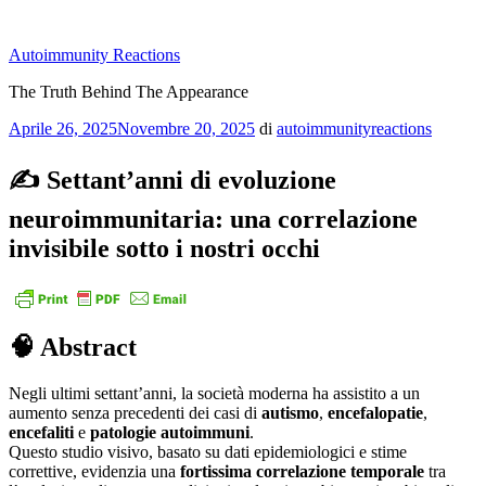
Salta
al
Autoimmunity Reactions
contenuto
The Truth Behind The Appearance
Pubblicato
Aprile 26, 2025
Novembre 20, 2025
di
autoimmunityreactions
il
✍️ Settant’anni di evoluzione
neuroimmunitaria: una correlazione
invisibile sotto i nostri occhi
🧠 Abstract
Negli ultimi settant’anni, la società moderna ha assistito a un
aumento senza precedenti dei casi di
autismo
,
encefalopatie
,
encefaliti
e
patologie autoimmuni
.
Questo studio visivo, basato su dati epidemiologici e stime
correttive, evidenzia una
fortissima correlazione temporale
tra