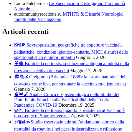
Laura Falchero
su
Le Vaccinazioni Distruggono l’Immunità
Naturale…
autoimmunityreactions
su
MTHFR & Disturbi Neurologici
Indotti dalle Vaccinazioni
Articoli recenti
🗺️🔎 Sovrapposizioni geografiche tra coperture vaccinali
pediatriche, condizioni igienico-sanitarie, MICI, disturbi dello
spettro autistico e tumori infantili
Giugno 5, 2026
🧬🟠 Bordetella pertussis: sostituzione antigenica indotta dalla
pressione selettiva dei vaccini
Maggio 17, 2026
🏛️📚🔬Creighton (Britannica 1888): la “storia naturale” del
cow-pox come leva per smontare la vaccinazione jenneriana
Gennaio 7, 2026
🧠🌟🧨 Analisi Critica e Epistemologica dello Studio del
Dott. Fabio Franchi sulla Falsificabilità della Teoria
Pandemica COVID-19
Dicembre 19, 2025
🦠📛 Bordetella pertussis: quando la resistenza al Vaccino è
una Legge di Sopravvivenza..
Agosto 6, 2025
👶🧪📊💭Studio osservazionale sull’andamento storico della
mortalità da rotavirus nei paesi industrializzati e riflessione