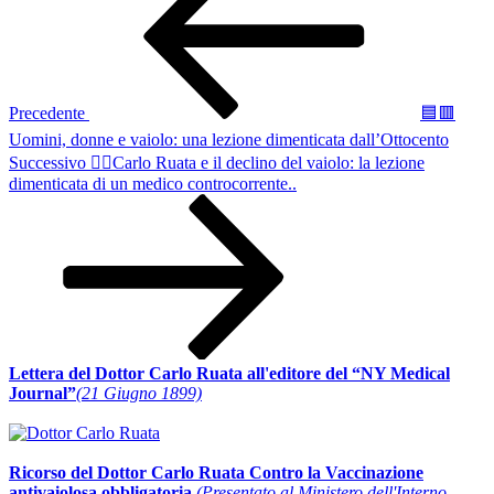
Precedente
🟦🟥
Uomini, donne e vaiolo: una lezione dimenticata dall’Ottocento
Articolo
Successivo
🧑‍⚕️Carlo Ruata e il declino del vaiolo: la lezione
successivo
dimenticata di un medico controcorrente..
Lettera del Dottor Carlo Ruata all'editore del “NY Medical
Journal”
(21 Giugno 1899)
Ricorso del Dottor Carlo Ruata Contro la Vaccinazione
antivaiolosa obbligatoria.
(Presentato al Ministero dell'Interno,