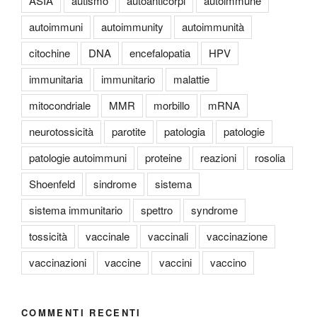
ASIA
autismo
autoanticorpi
autoimmune
autoimmuni
autoimmunity
autoimmunità
citochine
DNA
encefalopatia
HPV
immunitaria
immunitario
malattie
mitocondriale
MMR
morbillo
mRNA
neurotossicità
parotite
patologia
patologie
patologie autoimmuni
proteine
reazioni
rosolia
Shoenfeld
sindrome
sistema
sistema immunitario
spettro
syndrome
tossicità
vaccinale
vaccinali
vaccinazione
vaccinazioni
vaccine
vaccini
vaccino
COMMENTI RECENTI