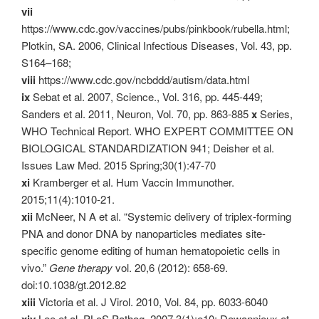
vii
https://www.cdc.gov/vaccines/pubs/pinkbook/rubella.html;
Plotkin, SA. 2006, Clinical Infectious Diseases, Vol. 43, pp.
S164–168;
viii
https://www.cdc.gov/ncbddd/autism/data.html
ix
Sebat et al. 2007, Science., Vol. 316, pp. 445-449;
Sanders et al. 2011, Neuron, Vol. 70, pp. 863-885
x
Series,
WHO Technical Report. WHO EXPERT COMMITTEE ON
BIOLOGICAL STANDARDIZATION 941; Deisher et al.
Issues Law Med. 2015 Spring;30(1):47-70
xi
Kramberger et al. Hum Vaccin Immunother.
2015;11(4):1010-21.
xii
McNeer, N A et al. “Systemic delivery of triplex-forming
PNA and donor DNA by nanoparticles mediates site-
specific genome editing of human hematopoietic cells in
vivo.”
Gene therapy
vol. 20,6 (2012): 658-69.
doi:10.1038/gt.2012.82
xiii
Victoria et al. J Virol. 2010, Vol. 84, pp. 6033-6040
xiv
Lee et al. PLoS Pathog. 2007 3(1):e10; Dewannieux et