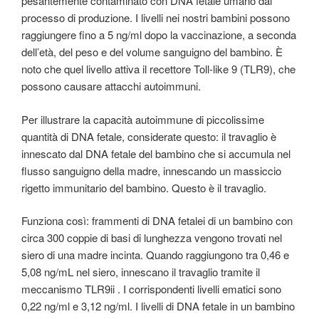
pesantemente contaminato con DNA fetale umano dal
processo di produzione. I livelli nei nostri bambini possono
raggiungere fino a 5 ng/ml dopo la vaccinazione, a seconda
dell’età, del peso e del volume sanguigno del bambino. È
noto che quel livello attiva il recettore Toll-like 9 (TLR9), che
possono causare attacchi autoimmuni.
Per illustrare la capacità autoimmune di piccolissime
quantità di DNA fetale, considerate questo: il travaglio è
innescato dal DNA fetale del bambino che si accumula nel
flusso sanguigno della madre, innescando un massiccio
rigetto immunitario del bambino. Questo è il travaglio.
Funziona così: frammenti di DNA fetalei di un bambino con
circa 300 coppie di basi di lunghezza vengono trovati nel
siero di una madre incinta. Quando raggiungono tra 0,46 e
5,08 ng/mL nel siero, innescano il travaglio tramite il
meccanismo TLR9ii . I corrispondenti livelli ematici sono
0,22 ng/ml e 3,12 ng/ml. I livelli di DNA fetale in un bambino