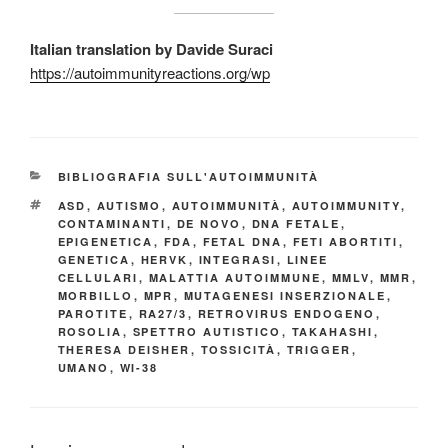
Italian translation by Davide Suraci
https://autoimmunityreactions.org/wp
CATEGORIE
BIBLIOGRAFIA SULL'AUTOIMMUNITÀ
TAG
ASD
,
AUTISMO
,
AUTOIMMUNITÀ
,
AUTOIMMUNITY
,
CONTAMINANTI
,
DE NOVO
,
DNA FETALE
,
EPIGENETICA
,
FDA
,
FETAL DNA
,
FETI ABORTITI
,
GENETICA
,
HERVK
,
INTEGRASI
,
LINEE
CELLULARI
,
MALATTIA AUTOIMMUNE
,
MMLV
,
MMR
,
MORBILLO
,
MPR
,
MUTAGENESI INSERZIONALE
,
PAROTITE
,
RA27/3
,
RETROVIRUS ENDOGENO
,
ROSOLIA
,
SPETTRO AUTISTICO
,
TAKAHASHI
,
THERESA DEISHER
,
TOSSICITÀ
,
TRIGGER
,
UMANO
,
WI-38