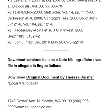
al. Biologicals, Vol. 38, pp. 366-70
xv
Taietal.9,Nov2008, Mult Scler, Vol. 14, pp. 1175-80;
Dickerson et al. 2008, Schizophr Res. 2008 Sep;104(1-
3):121-6, Vol. 104, pp. 121-6
xvi
Hacein-Bey-Abina et al. J Clin Invest. 2008
Sep;118(9):3132-42
xvii
Jpn J Infect Dis. 2016 May 20;69(3):221-3
Download versione italiana e Note bibliografiche :
vedi
file in allegato in lingua italiana
Download
Original Document by Theresa Deisher
(English language)
1749 Dexter Ave. N. Seattle, WA 98109 (206)-906-
9922www.soundchoice.org