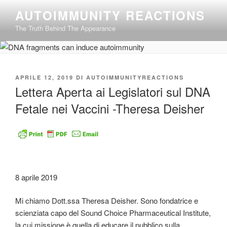
Salta
AUTOIMMUNITY REACTIONS
al
The Truth Behind The Appearance
contenuto
PUBBLICATO
APRILE 12, 2019
DI
AUTOIMMUNITYREACTIONS
IL
Lettera Aperta ai Legislatori sul DNA
Fetale nei Vaccini -Theresa Deisher
8 aprile 2019
Mi chiamo Dott.ssa Theresa Deisher. Sono fondatrice e
scienziata capo del Sound Choice Pharmaceutical Institute,
la cui missione è quella di educare il pubblico sulla