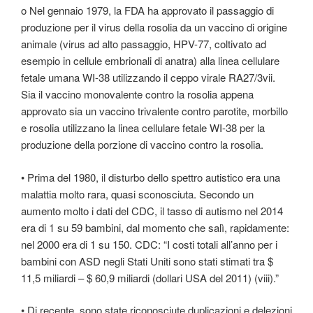
o Nel gennaio 1979, la FDA ha approvato il passaggio di
produzione per il virus della rosolia da un vaccino di origine
animale (virus ad alto passaggio, HPV-77, coltivato ad
esempio in cellule embrionali di anatra) alla linea cellulare
fetale umana WI-38 utilizzando il ceppo virale RA27/3vii.
Sia il vaccino monovalente contro la rosolia appena
approvato sia un vaccino trivalente contro parotite, morbillo
e rosolia utilizzano la linea cellulare fetale WI-38 per la
produzione della porzione di vaccino contro la rosolia.
• Prima del 1980, il disturbo dello spettro autistico era una
malattia molto rara, quasi sconosciuta. Secondo un
aumento molto i dati del CDC, il tasso di autismo nel 2014
era di 1 su 59 bambini, dal momento che salì, rapidamente:
nel 2000 era di 1 su 150. CDC: “I costi totali all’anno per i
bambini con ASD negli Stati Uniti sono stati stimati tra $
11,5 miliardi – $ 60,9 miliardi (dollari USA del 2011) (viii).”
• Di recente, sono state riconosciute duplicazioni e delezioni