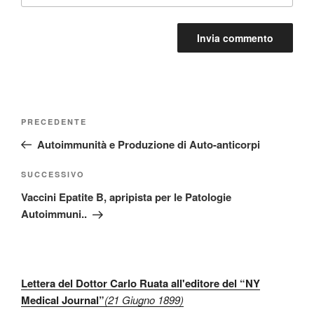
Navigazione
Articolo
PRECEDENTE
articoli
precedente:
Autoimmunità e Produzione di Auto-anticorpi
Articolo
SUCCESSIVO
successivo
Vaccini Epatite B, apripista per le Patologie
Autoimmuni..
Lettera del Dottor Carlo Ruata all'editore del “NY
Medical Journal”
(21 Giugno 1899)