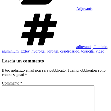
Adjuvants
Tag
adiuvanti
,
alluminio
,
aluminium
,
Exley
,
hydrogel
,
idrogel
,
ossidrossido
,
tossicità
,
video
Lascia un commento
Il tuo indirizzo email non sarà pubblicato.
I campi obbligatori sono
contrassegnati
*
Commento
*