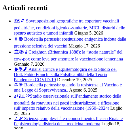
Articoli recenti
🗺️🔎 Sovrapposizioni geografiche tra coperture vaccinali
pediatriche, condizioni igienico-sanitarie, MICI, disturbi dello
spettro autistico e tumori infantili
Giugno 5, 2026
🧬🟠 Bordetella pertussis: sostituzione antigenica indotta dalla
pressione selettiva dei vaccini
Maggio 17, 2026
🏛️📚🔬Creighton (Britannica 1888): la “storia naturale” del
cow-pox come leva per smontare la vaccinazione jenneriana
Gennaio 7, 2026
🧠🌟🧨 Analisi Critica e Epistemologica dello Studio del
Dott. Fabio Franchi sulla Falsificabilità della Teoria
Pandemica COVID-19
Dicembre 19, 2025
🦠📛 Bordetella pertussis: quando la resistenza al Vaccino è
una Legge di Sopravvivenza..
Agosto 6, 2025
👶🧪📊💭Studio osservazionale sull’andamento storico della
mortalità da rotavirus nei paesi industrializzati e riflessione
sull’impatto relativo della vaccinazione (1950–2024)
Luglio
25, 2025
🔬🌿 Scienza, complessità e riconoscimento: Il caso Ruata e
l’epistemologia distorta della medicina moderna
Luglio 18,
2025