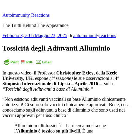
Salta
al
Autoimmunity Reactions
contenuto
The Truth Behind The Appearance
Pubblicato
Febbraio 3, 2017
Maggio 23, 2025
di
autoimmunityreactions
il
Tossicità degli Adiuvanti Alluminio
In questo video, il Professor
Christopher Exley
, della
Keele
University, UK
, espone
(1ª sessione)
le sue osservazioni al
4°
Simposio Internazionale di Lipsia – Aprile 2016 –
sulla
“Tossicità degli Adiuvanti a base di Alluminio.”
”Non esistono adiuvanti vaccinali su base Alluminio clinicamente
autorizzati! Ci sono solo vaccini clinicamente approvati. Bene, cosa
conosciamo sugli adiuvanti a base di alluminio che sono usati nei
vaccini approvati per l’uso clinico?
Alluminio multi-tossicità – La ricerca mostra che
l’
Alluminio è tossico su più livelli
. È una