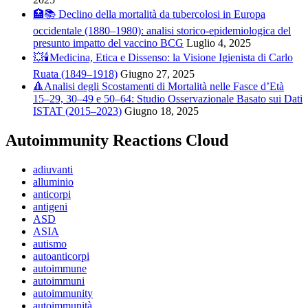
🏥📚 Declino della mortalità da tubercolosi in Europa
occidentale (1880–1980): analisi storico-epidemiologica del
presunto impatto del vaccino BCG
Luglio 4, 2025
💥🕯️Medicina, Etica e Dissenso: la Visione Igienista di Carlo
Ruata (1849–1918)
Giugno 27, 2025
🔺Analisi degli Scostamenti di Mortalità nelle Fasce d’Età
15–29, 30–49 e 50–64: Studio Osservazionale Basato sui Dati
ISTAT (2015–2023)
Giugno 18, 2025
Autoimmunity Reactions Cloud
adiuvanti
alluminio
anticorpi
antigeni
ASD
ASIA
autismo
autoanticorpi
autoimmune
autoimmuni
autoimmunity
autoimmunità