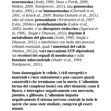
neurotossina
(Joshi, 1990; Shaw e Petrik, 2009;
Walton, 2009; Tomljenovic, 2011)
, una
genotossina
(Lukiw, 2001)
, e un’
immunotossina
(Gherardi et al.,
2001; et Israeli al., 2009; Batista-Duharte et al., 2011)
,
oltre ad essere
proossidante
(Verstraeten et al.,1997;
Exley, 2004a)
e
proinfiammatorio
(Lukiw et al.,
2005)
. Inoltre, è un
disruptore endocrino
(Agarwal et
al, 1996;. Singla e Dhawan, 2011)
,
deprime il
metabolismo del glucosio
(Joshi, 1990; Singla e
Dhawan, 2011)
, e interferisce con molti altri processi
cellulari essenziali, quali l’
omeòstasi del calcio
(Walton, 2012a)
,
vari meccanismi ATP-dipendenti
,
sui
recettori dei segnali di membrana
e sulla
funzione mitocondriale
(Shafer et al., 1994;
Tomljenovic, 2011)
.
Sono danneggiate le cellule, i cicli energetici e
materiali e i loro sottosistemi e può causare guasti
catastrofici che terminano con la morte. L’alluminio
forma dei complessi tossici con altri elementi, come il
fluoro, e interagisce negativamente con mercurio,
piombo, e glifosato. L’alluminio impatta
negativamente il sistema nervoso centrale in tutte le
specie che sono state studiate, compresi gli esseri
umani.