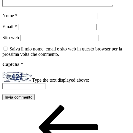
Nome
*
Email
*
Sito web
Salva il mio nome, email e sito web in questo browser per la
prossima volta che commento.
Captcha
*
Type the text displayed above:
Navigazione
Articolo
precedente:
articoli