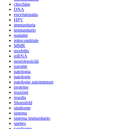
citochine
DNA
encefalopatia
HPV
immunitaria
immunitario
malattie
mitocondriale
MMR
morbillo
mRNA
neurotossicità
parotite
patologia
patologie
patologie autoimmuni
proteine
reazioni
rosolia
Shoenfeld
sindrome
sistema
sistema immunitario
spettro
syndrome