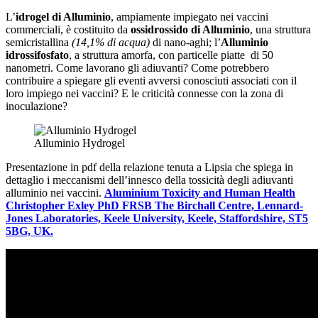
L’
idrogel di Alluminio
, ampiamente impiegato nei vaccini
commerciali, è costituito da
ossidrossido di Alluminio
, una struttura
semicristallina
(14,1% di acqua)
di nano-aghi; l’
Alluminio
idrossifosfato
, a struttura amorfa, con particelle piatte
di 50
nanometri. Come lavorano gli adiuvanti? Come potrebbero
contribuire a spiegare gli eventi avversi conosciuti associati con il
loro impiego nei vaccini? E le criticità connesse con la zona di
inoculazione?
Alluminio Hydrogel
Presentazione in pdf della relazione tenuta a Lipsia che spiega in
dettaglio i meccanismi dell’innesco della tossicità degli adiuvanti
alluminio nei vaccini.
Aluminium Toxicity and Human Health
Christopher Exley PhD FRSB The Birchall Centre, Lennard-
Jones Laboratories, Keele University, Keele, Staffordshire, ST5
5BG, UK.