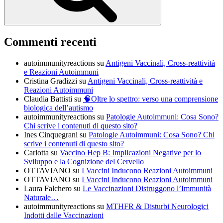
Commenti recenti
autoimmunityreactions
su
Antigeni Vaccinali, Cross-reattività
e Reazioni Autoimmuni
Cristina Gradizzi
su
Antigeni Vaccinali, Cross-reattività e
Reazioni Autoimmuni
Claudia Battisti
su
🧠Oltre lo spettro: verso una comprensione
biologica dell’autismo
autoimmunityreactions
su
Patologie Autoimmuni: Cosa Sono?
Chi scrive i contenuti di questo sito?
Ines Cinquegrani
su
Patologie Autoimmuni: Cosa Sono? Chi
scrive i contenuti di questo sito?
Carlotta
su
Vaccino Hep B: Implicazioni Negative per lo
Sviluppo e la Cognizione del Cervello
OTTAVIANO
su
I Vaccini Inducono Reazioni Autoimmuni
OTTAVIANO
su
I Vaccini Inducono Reazioni Autoimmuni
Laura Falchero
su
Le Vaccinazioni Distruggono l’Immunità
Naturale…
autoimmunityreactions
su
MTHFR & Disturbi Neurologici
Indotti dalle Vaccinazioni