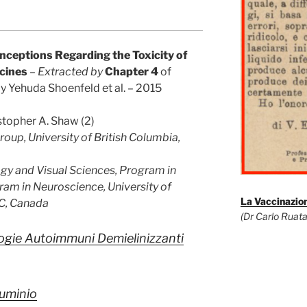
eptions Regarding the Toxicity of
cines
–
Extracted by
Chapter 4
of
by Yehuda Shoenfeld et al. – 2015
stopher A. Shaw (2)
oup, University of British Columbia,
y and Visual Sciences, Program in
am in Neuroscience, University of
La Vaccinazion
BC, Canada
(Dr Carlo Ruata
logie Autoimmuni Demielinizzanti
luminio