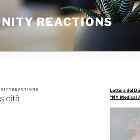
NITY REACTIONS
nce
NITYREACTIONS
Lettera del Do
sicità
“NY Medical J