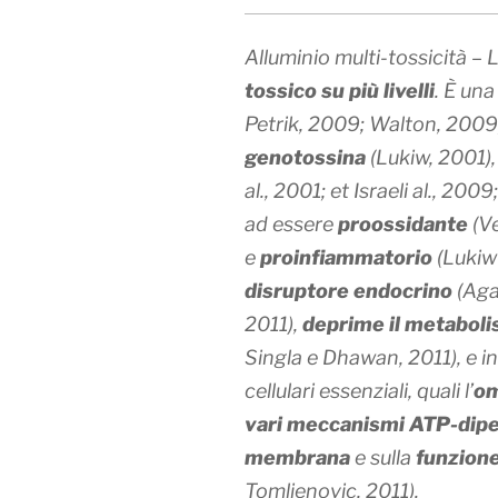
Alluminio multi-tossicità – 
tossico su più livelli
. È un
Petrik, 2009; Walton, 2009
genotossina
(Lukiw, 2001)
al., 2001; et Israeli al., 200
ad essere
proossidante
(V
e
proinfiammatorio
(Lukiw 
disruptore endocrino
(Aga
2011)
,
deprime il metaboli
Singla e Dhawan, 2011)
, e 
cellulari essenziali, quali l’
om
vari meccanismi ATP-dip
membrana
e sulla
funzion
Tomljenovic, 2011)
.