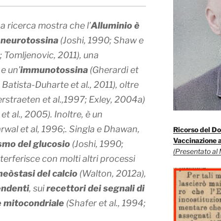
La ricerca mostra che l’
Alluminio è
a
neurotossina
(Joshi, 1990; Shaw e
; Tomljenovic, 2011)
, una
, e un’
immunotossina
(Gherardi et
9; Batista-Duharte et al., 2011)
, oltre
erstraeten et al.,1997; Exley, 2004a)
et al., 2005)
. Inoltre, è un
rwal et al, 1996;. Singla e Dhawan,
Ricorso del Do
Vaccinazione a
smo del glucosio
(Joshi, 1990;
(Presentato al 
interferisce con molti altri processi
eòstasi del calcio
(Walton, 2012a)
,
endenti
, sui
recettori dei segnali di
e mitocondriale
(Shafer et al., 1994;