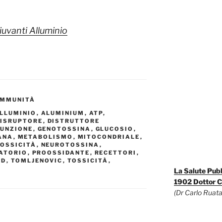
uvanti Alluminio
IMMUNITÀ
LLUMINIO
,
ALUMINIUM
,
ATP
,
DISRUPTORE
,
DISTRUTTORE
FUNZIONE
,
GENOTOSSINA
,
GLUCOSIO
,
ANA
,
METABOLISMO
,
MITOCONDRIALE
,
OSSICITÀ
,
NEUROTOSSINA
,
ATORIO
,
PROOSSIDANTE
,
RECETTORI
,
LD
,
TOMLJENOVIC
,
TOSSICITÀ
,
La Salute Pub
1902 Dottor C
(Dr Carlo Ruata