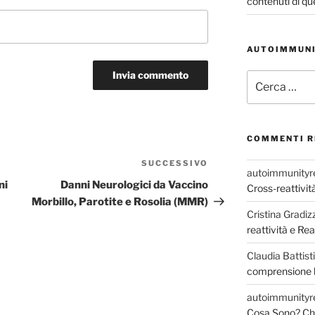
contenuti di qu
AUTOIMMUNI
Cerca:
COMMENTI R
SUCCESSIVO
Articolo
autoimmunityr
successivo
ni
Danni Neurologici da Vaccino
Cross-reattivi
Morbillo, Parotite e Rosolia (MMR)
Cristina Gradizz
reattività e R
Claudia Battisti
comprensione b
autoimmunityr
Cosa Sono? Chi 