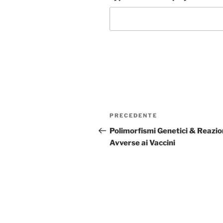
Navigazione
Articolo
PRECEDENTE
articoli
precedente:
Polimorfismi Genetici & Reazio
Avverse ai Vaccini