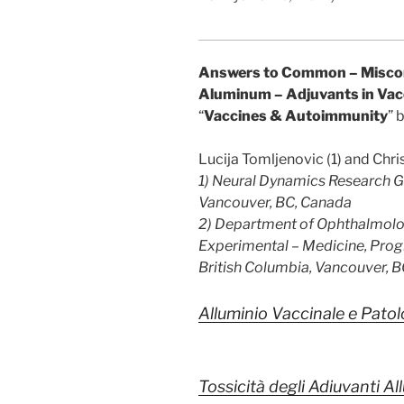
Answers to Common – Misconc
Aluminum – Adjuvants in Vac
“
Vaccines & Autoimmunity
” 
Lucija Tomljenovic (1) and Chri
1) Neural Dynamics Research Gr
Vancouver, BC, Canada
2) Department of Ophthalmolog
Experimental – Medicine, Progr
British Columbia, Vancouver, 
Alluminio Vaccinale e Pato
Tossicità degli Adiuvanti Al