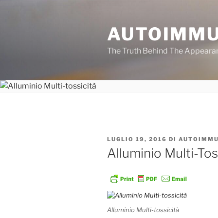
Salta
al
AUTOIMMU
contenuto
The Truth Behind The Appeara
PUBBLICATO
LUGLIO 19, 2016
DI
AUTOIMMU
IL
Alluminio Multi-Tos
Alluminio Multi-tossicità