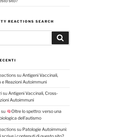
esto sito?
TY REACTIONS SEARCH
Cerca
ECENTI
eactions
su
Antigeni Vaccinali,
tà e Reazioni Autoimmuni
i
su
Antigeni Vaccinali, Cross-
eazioni Autoimmuni
su
Oltre lo spettro: verso una
iologica dell’autismo
eactions
su
Patologie Autoimmuni:
scrive i contenuti di questo sito?