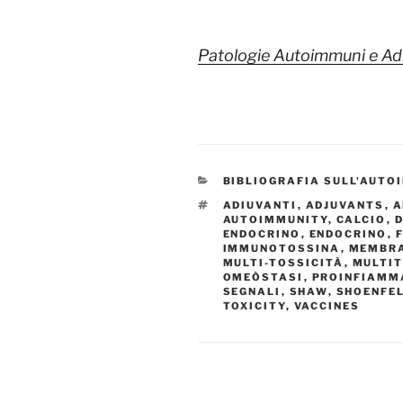
Patologie Autoimmuni e Adi
CATEGORIE
BIBLIOGRAFIA SULL'AUTO
TAG
ADIUVANTI
,
ADJUVANTS
,
A
AUTOIMMUNITY
,
CALCIO
,
ENDOCRINO
,
ENDOCRINO
,
IMMUNOTOSSINA
,
MEMBR
MULTI-TOSSICITÀ
,
MULTIT
OMEÒSTASI
,
PROINFIAMM
SEGNALI
,
SHAW
,
SHOENFE
TOXICITY
,
VACCINES