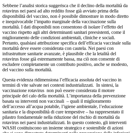
Sebbene l’analisi storica suggerisca che il declino della mortalità da
rotavirus nei paesi ad alto reddito fosse già avviato prima della
disponibilità del vaccino, non è possibile dimostrare in modo diretto
e inequivocabile l’impatto marginale della vaccinazione sulla
mortalità. I dati disponibili non consentono di isolare l’effetto del
vaccino rispetto agli altri determinanti sanitari preesistenti, come il
miglioramento delle condizioni ambientali, cliniche e sociali.
Pertanto, qualsiasi attribuzione specifica dell’efficacia vaccinale sulla
mortalità deve essere considerata con cautela. Nei paesi con
infrastrutture sanitarie avanzate, è plausibile che la letalità del
rotavirus fosse già estremamente bassa, ma ciò non consente di
escludere completamente un contributo positivo, anche se modesto,
del vaccino sulla mortalità.
Questa evidenza ridimensiona l’efficacia assoluta del vaccino in
termini di vite salvate nei contesti industrializzati. In sintesi, la
vaccinazione rotavirus non può essere considerata il motore
principale del calo della mortalità. L’importanza della prevenzione
basata su interventi non vaccinali – quali il miglioramento
dell’accesso all’acqua potabile, l’igiene ambientale, l’educazione
sanitaria e la disponibilità di cure tempestive – ha rappresentato il
pilastro fondamentale nella riduzione del rischio di mortalità da
rotavirus nei paesi industrializzati. In questo contesto, gli interventi
WASH costituiscono un insieme strategico e sostenibile di azioni