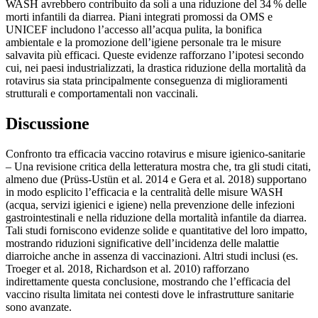
WASH avrebbero contribuito da soli a una riduzione del 34 % delle
morti infantili da diarrea. Piani integrati promossi da OMS e
UNICEF includono l’accesso all’acqua pulita, la bonifica
ambientale e la promozione dell’igiene personale tra le misure
salvavita più efficaci. Queste evidenze rafforzano l’ipotesi secondo
cui, nei paesi industrializzati, la drastica riduzione della mortalità da
rotavirus sia stata principalmente conseguenza di miglioramenti
strutturali e comportamentali non vaccinali.
Discussione
Confronto tra efficacia vaccino rotavirus e misure igienico-sanitarie
– Una revisione critica della letteratura mostra che, tra gli studi citati,
almeno due (Prüss-Ustün et al. 2014 e Gera et al. 2018) supportano
in modo esplicito l’efficacia e la centralità delle misure WASH
(acqua, servizi igienici e igiene) nella prevenzione delle infezioni
gastrointestinali e nella riduzione della mortalità infantile da diarrea.
Tali studi forniscono evidenze solide e quantitative del loro impatto,
mostrando riduzioni significative dell’incidenza delle malattie
diarroiche anche in assenza di vaccinazioni. Altri studi inclusi (es.
Troeger et al. 2018, Richardson et al. 2010) rafforzano
indirettamente questa conclusione, mostrando che l’efficacia del
vaccino risulta limitata nei contesti dove le infrastrutture sanitarie
sono avanzate.