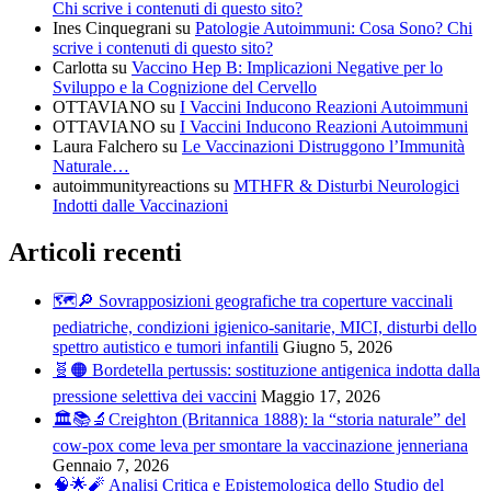
Chi scrive i contenuti di questo sito?
Ines Cinquegrani
su
Patologie Autoimmuni: Cosa Sono? Chi
scrive i contenuti di questo sito?
Carlotta
su
Vaccino Hep B: Implicazioni Negative per lo
Sviluppo e la Cognizione del Cervello
OTTAVIANO
su
I Vaccini Inducono Reazioni Autoimmuni
OTTAVIANO
su
I Vaccini Inducono Reazioni Autoimmuni
Laura Falchero
su
Le Vaccinazioni Distruggono l’Immunità
Naturale…
autoimmunityreactions
su
MTHFR & Disturbi Neurologici
Indotti dalle Vaccinazioni
Articoli recenti
🗺️🔎 Sovrapposizioni geografiche tra coperture vaccinali
pediatriche, condizioni igienico-sanitarie, MICI, disturbi dello
spettro autistico e tumori infantili
Giugno 5, 2026
🧬🟠 Bordetella pertussis: sostituzione antigenica indotta dalla
pressione selettiva dei vaccini
Maggio 17, 2026
🏛️📚🔬Creighton (Britannica 1888): la “storia naturale” del
cow-pox come leva per smontare la vaccinazione jenneriana
Gennaio 7, 2026
🧠🌟🧨 Analisi Critica e Epistemologica dello Studio del