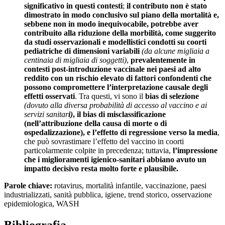
significativo in questi contesti
;
il contributo non è stato
dimostrato in modo conclusivo sul piano della mortalità e,
sebbene non in modo inequivocabile, potrebbe aver
contribuito alla riduzione della morbilità, come suggerito
da studi osservazionali e modellistici condotti su coorti
pediatriche di dimensioni variabili
(da alcune migliaia a
centinaia di migliaia di soggetti)
,
prevalentemente in
contesti post-introduzione vaccinale nei paesi ad alto
reddito
con un rischio elevato di fattori confondenti che
possono compromettere l’interpretazione causale degli
effetti osservati
. Tra questi, vi sono il
bias di selezione
(dovuto alla diversa probabilità di accesso al vaccino e ai
servizi sanitar
i)
, il bias di misclassificazione
(nell’attribuzione della causa di morte o di
ospedalizzazione), e l’effetto di regressione verso la media
,
che può sovrastimare l’effetto del vaccino in coorti
particolarmente colpite in precedenza; tuttavia,
l’impressione
che i miglioramenti igienico-sanitari abbiano avuto un
impatto decisivo resta molto forte e plausibile.
Parole chiave:
rotavirus, mortalità infantile, vaccinazione, paesi
industrializzati, sanità pubblica, igiene, trend storico, osservazione
epidemiologica, WASH
Bibliografia