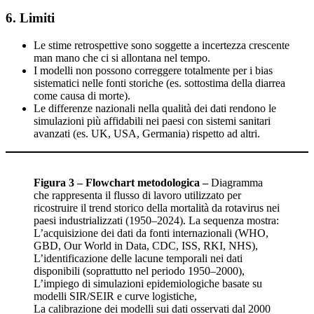
6. Limiti
Le stime retrospettive sono soggette a incertezza crescente
man mano che ci si allontana nel tempo.
I modelli non possono correggere totalmente per i bias
sistematici nelle fonti storiche (es. sottostima della diarrea
come causa di morte).
Le differenze nazionali nella qualità dei dati rendono le
simulazioni più affidabili nei paesi con sistemi sanitari
avanzati (es. UK, USA, Germania) rispetto ad altri.
Figura 3 – Flowchart metodologica
–
Diagramma
che rappresenta il flusso di lavoro utilizzato per
ricostruire il trend storico della mortalità da rotavirus nei
paesi industrializzati (1950–2024). La sequenza mostra:
L’acquisizione dei dati da fonti internazionali (WHO,
GBD, Our World in Data, CDC, ISS, RKI, NHS),
L’identificazione delle lacune temporali nei dati
disponibili (soprattutto nel periodo 1950–2000),
L’impiego di simulazioni epidemiologiche basate su
modelli SIR/SEIR e curve logistiche,
La calibrazione dei modelli sui dati osservati dal 2000