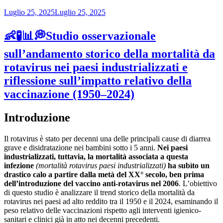
Pubblicato
Luglio 25, 2025
Luglio 25, 2025
il
👶🧪📊💭Studio osservazionale
sull’andamento storico della mortalità da
rotavirus nei paesi industrializzati e
riflessione sull’impatto relativo della
vaccinazione (1950–2024)
Introduzione
Il rotavirus è stato per decenni una delle principali cause di diarrea
grave e disidratazione nei bambini sotto i 5 anni.
Nei paesi
industrializzati, tuttavia, la mortalità associata a questa
infezione
(mortalità rotavirus paesi industrializzati)
ha subìto un
drastico calo a partire dalla metà del XX° secolo, ben prima
dell’introduzione del vaccino anti-rotavirus nel 2006
. L’obiettivo
di questo studio è analizzare il trend storico della mortalità da
rotavirus nei paesi ad alto reddito tra il 1950 e il 2024, esaminando il
peso relativo delle vaccinazioni rispetto agli interventi igienico-
sanitari e clinici già in atto nei decenni precedenti.