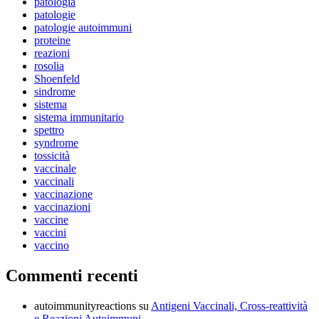
patologia
patologie
patologie autoimmuni
proteine
reazioni
rosolia
Shoenfeld
sindrome
sistema
sistema immunitario
spettro
syndrome
tossicità
vaccinale
vaccinali
vaccinazione
vaccinazioni
vaccine
vaccini
vaccino
Commenti recenti
autoimmunityreactions
su
Antigeni Vaccinali, Cross-reattività
e Reazioni Autoimmuni