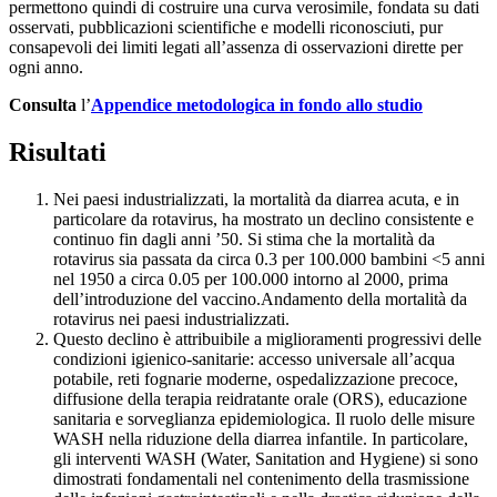
permettono quindi di costruire una curva verosimile, fondata su dati
osservati, pubblicazioni scientifiche e modelli riconosciuti, pur
consapevoli dei limiti legati all’assenza di osservazioni dirette per
ogni anno.
Consulta
l’
Appendice metodologica in fondo allo studio
Risultati
Nei paesi industrializzati, la mortalità da diarrea acuta, e in
particolare da rotavirus, ha mostrato un declino consistente e
continuo fin dagli anni ’50. Si stima che la mortalità da
rotavirus sia passata da circa 0.3 per 100.000 bambini <5 anni
nel 1950 a circa 0.05 per 100.000 intorno al 2000, prima
dell’introduzione del vaccino.Andamento della mortalità da
rotavirus nei paesi industrializzati.
Questo declino è attribuibile a miglioramenti progressivi delle
condizioni igienico-sanitarie: accesso universale all’acqua
potabile, reti fognarie moderne, ospedalizzazione precoce,
diffusione della terapia reidratante orale (ORS), educazione
sanitaria e sorveglianza epidemiologica. Il ruolo delle misure
WASH nella riduzione della diarrea infantile. In particolare,
gli interventi WASH (Water, Sanitation and Hygiene) si sono
dimostrati fondamentali nel contenimento della trasmissione