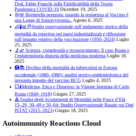
Dott. Fabio Franchi sulla Falsificabilità della Teoria
Pandemica COVID-19
Dicembre 19, 2025
🦠📛 Bordetella pertussis: quando la resistenza al Vaccino è
una Legge di Sopravvivenza..
Agosto 6, 2025
👶🧪📊💭Studio osservazionale sull’andamento storico della
mortalità da rotavirus nei paesi industrializzati e riflessione
sull’impatto relativo della vaccinazione (1950–2024)
Luglio
25, 2025
🔬🌿 Scienza, complessità e riconoscimento: Il caso Ruata e
l’epistemologia distorta della medicina moderna
Luglio 18,
2025
🏥📚 Declino della mortalità da tubercolosi in Europa
occidentale (1880–1980): analisi storico-epidemiologica del
presunto impatto del vaccino BCG
Luglio 4, 2025
💥🕯️Medicina, Etica e Dissenso: la Visione Igienista di Carlo
Ruata (1849–1918)
Giugno 27, 2025
🔺Analisi degli Scostamenti di Mortalità nelle Fasce d’Età
15–29, 30–49 e 50–64: Studio Osservazionale Basato sui Dati
ISTAT (2015–2023)
Giugno 18, 2025
Autoimmunity Reactions Cloud