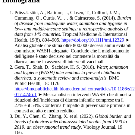
Prüss-Ustün, A., Bartram, J., Clasen, T., Colford, J. M.,
Cumming, O., Curtis, V., … & Cairncross, S. (2014).
Burden
of disease from inadequate water, sanitation and hygiene in
low- and middle-income settings: a retrospective analysis of
data from 145 countries
. Tropical Medicine & International
Health, 19(8), 894–905.
https://doi.org/10.1111/tmi.12329
➤
Analisi globale che stima oltre 800.000 decessi annui evitabili
con misure WASH adeguate. Conclude che il miglioramento
dell’igiene è stato decisivo nel contenere la mortalità da
diarrea, anche in assenza di interventi vaccinali.
Gera, T., Shah, D., Sachdev, H. S. (2018).
Water, sanitation
and hygiene (WASH) interventions to prevent childhood
diarrhea: a systematic review and meta-analysis
. BMC
Public Health, 18: 1176.
https://bmcpublichealth.biomedcentral.com/articles/10.1186/s1
017-4746-1
➤ Meta-analisi su interventi WASH che dimostra
riduzioni dell’incidenza di diarrea infantile comprese tra il
27% e il 53%. Conferma l’impatto di prevenzione primaria in
contesti ad alto e medio reddito.
Du, Y., Chen, C., Zhang, X. et al. (2022).
Global burden and
trends of rotavirus infection-associated deaths from 1990 to
2019: an observational trend study
. Virology Journal, 19,
166.