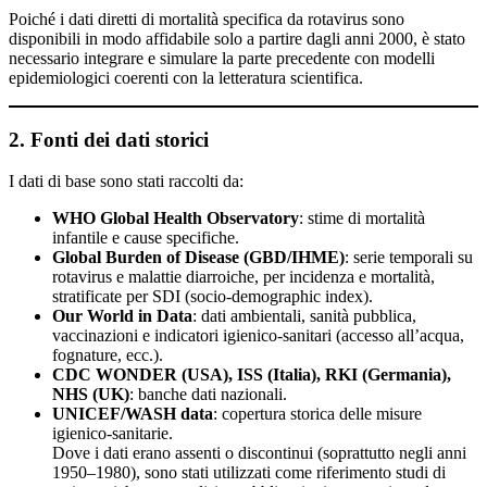
Poiché i dati diretti di mortalità specifica da rotavirus sono
disponibili in modo affidabile solo a partire dagli anni 2000, è stato
necessario integrare e simulare la parte precedente con modelli
epidemiologici coerenti con la letteratura scientifica.
2. Fonti dei dati storici
I dati di base sono stati raccolti da:
WHO Global Health Observatory
: stime di mortalità
infantile e cause specifiche.
Global Burden of Disease (GBD/IHME)
: serie temporali su
rotavirus e malattie diarroiche, per incidenza e mortalità,
stratificate per SDI (socio-demographic index).
Our World in Data
: dati ambientali, sanità pubblica,
vaccinazioni e indicatori igienico-sanitari (accesso all’acqua,
fognature, ecc.).
CDC WONDER (USA), ISS (Italia), RKI (Germania),
NHS (UK)
: banche dati nazionali.
UNICEF/WASH data
: copertura storica delle misure
igienico-sanitarie.
Dove i dati erano assenti o discontinui (soprattutto negli anni
1950–1980), sono stati utilizzati come riferimento studi di