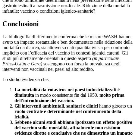
che si sono dimostrate determinanti nella prevenzione delle infezioni
gastrointestinali a trasmissione oro-fecale. Riduzione della mortalità
infantile: vaccino o condizioni igienico-sanitarie?
Conclusioni
La bibliografia di riferimento conferma che le misure WASH hanno
avuto un impatto sostanziale e ben documentato nella riduzione della
mortalità da diarrea, sia attraverso dati quantitativi sia per confronto
implicito con l’efficacia del vaccino in contesti igienici carenti. Gli
studi più direttamente orientati a questo aspetto
(in particolare
Prüss-Ustün e Gera)
sostengono con forza la prevalenza degli
interventi non vaccinali nei paesi ad alto reddito.
Lo studio evidenzia che:
La mortalità da rotavirus nei paesi industrializzati è
diminuita
in modo consistente fin dal 1950,
molto prima
dell’introduzione del vaccino.
Gli interventi ambientali, sanitari e clinici
hanno giocato un
ruolo centrale e determinante nel contenimento della
letalità.
Sebbene alcuni studi abbiano ipotizzato un effetto positivo
del vaccino sulla mortalità, attualmente non esistono
evidenze dirette e conclusive che ne dimostrino un impatto