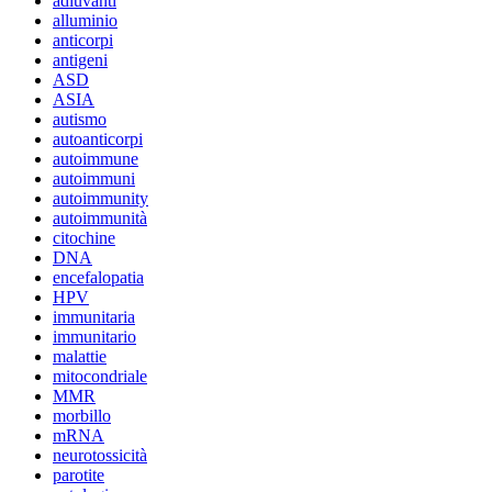
adiuvanti
alluminio
anticorpi
antigeni
ASD
ASIA
autismo
autoanticorpi
autoimmune
autoimmuni
autoimmunity
autoimmunità
citochine
DNA
encefalopatia
HPV
immunitaria
immunitario
malattie
mitocondriale
MMR
morbillo
mRNA
neurotossicità
parotite