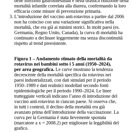
delle infezioni gastrointestinali e nella drastica riduzione della
mortalità infantile correlata alla diarrea, confermando la loro
efficacia come misure di prevenzione primaria.
L’introduzione del vaccino anti-rotavirus a partire dal 2006
non ha coinciso con una variazione significativa nella
mortalità, che era già ai minimi storici. In molti paesi (es.
Germania, Regno Unito, Canada), la curva di mortalità ha
continuato a declinare leggermente ma senza discontinuità
rispetto al trend preesistente.
Figura 1 – Andamento stimato della mortalità da
rotavirus nei bambini sotto i 5 anni (1950–2024),
per area geografica.
Le curve mostrano la tendenza
decrescente della mortalità specifica da rotavirus nei
paesi industrializzati, con dati simulati per il periodo
1950–1989 e dati realistici modellati secondo fonti
epidemiologiche per il periodo 1990–2024. Le linee
tratteggiate verticali indicano l’anno di introduzione del
vaccino anti-rotavirus in ciascun paese. Si osserva che,
in tutti i contesti, il declino della mortalità era già
avanzato prima dell’introduzione della vaccinazione. La
curva per la Germania è stata lievemente spostata
(marcatore a x = 2008.2) per migliorare la leggibilità del
grafico.