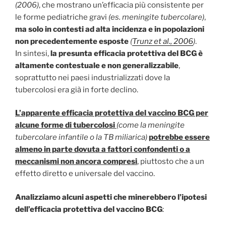
(2006)
, che mostrano un’efficacia più consistente per
le forme pediatriche gravi
(es. meningite tubercolare)
,
ma
solo in contesti ad alta incidenza e in popolazioni
non precedentemente esposte
(
Trunz et al., 2006
)
.
In sintesi,
la presunta efficacia protettiva del BCG è
altamente contestuale e non generalizzabile
,
soprattutto nei paesi industrializzati dove la
tubercolosi era già in forte declino.
L’apparente efficacia protettiva del vaccino BCG per
alcune forme di tubercolosi
(come la meningite
tubercolare infantile o la TB miliarica)
potrebbe essere
almeno in parte dovuta a fattori confondenti o a
meccanismi non ancora compresi
,
piuttosto che a un
effetto diretto e universale del vaccino.
Analizziamo alcuni aspetti che minerebbero l’ipotesi
dell’efficacia protettiva del vaccino BCG
: