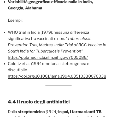
Variabilità geografica: efficacia nulla in India,
Georgia, Alabama
Esempi:
WHO trial in India (1979): nessuna differenza
significativa tra vaccinati e non.
“Tuberculosis
Prevention Trial, Madras, India: Trial of BCG Vaccine in
South India for Tuberculosis Prevention”
https://pubmed.ncbi.nlm.nih.gov/7005086/
Colditz et al. (1994): metanalisi eterogenea e
discutibile.
https://doi.org/10.1001/jama.1994.03510330076038
4.4 Il ruolo degli antibiotici
Dalla
streptomicina
(1944)
in poi, i farmaci anti-TB