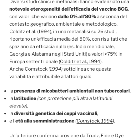
Diversi studi clinici e metanalisi hanno evidenziato una
notevole eterogeneità dell’efficacia del vaccino BCG
,
con valori che variano
dallo 0% all’80%
a seconda del
contesto geografico, ambientale e metodologico.
Colditz et al. (1994), in una metanalisi su 26 studi,
riportano un’efficacia media del 50%, con risultati che
spaziano da efficacia nulla (es. India meridionale,
Georgia e Alabama negli Stati Uniti) a valori >75% in
Europa settentrionale (
Colditz et al., 1994
).
Anche Comstock
(1994)
sottolinea che questa
variabilità è attribuibile a fattori quali:
la
presenza di micobatteri ambientali non tubercolari
,
la
latitudine
(con protezione più alta a latitudini
elevate)
,
la
diversità genetica dei ceppi vaccinali
,
e l’
età alla somministrazione
(
Comstock, 1994
)
.
Un’ulteriore conferma proviene da Trunz, Fine e Dye