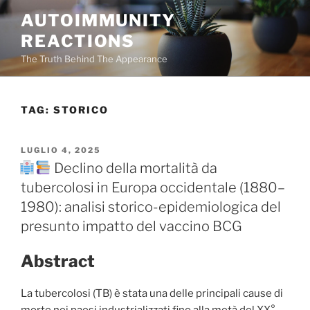
Salta
AUTOIMMUNITY
al
REACTIONS
contenuto
The Truth Behind The Appearance
TAG:
STORICO
PUBBLICATO
LUGLIO 4, 2025
IL
Declino della mortalità da
tubercolosi in Europa occidentale (1880–
1980): analisi storico-epidemiologica del
presunto impatto del vaccino BCG
Abstract
La tubercolosi (TB) è stata una delle principali cause di
morte nei paesi industrializzati fino alla metà del XX°