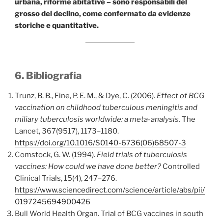
urbana, riforme abitative – sono responsabili del
grosso del declino, come confermato da evidenze
storiche e quantitative.
6. Bibliografia
Trunz, B. B., Fine, P. E. M., & Dye, C. (2006).
Effect of BCG
vaccination on childhood tuberculous meningitis and
miliary tuberculosis worldwide: a meta-analysis.
The
Lancet, 367(9517), 1173–1180.
https://doi.org/10.1016/S0140-6736(06)68507-3
Comstock, G. W. (1994).
Field trials of tuberculosis
vaccines: How could we have done better?
Controlled
Clinical Trials, 15(4), 247–276.
https://www.sciencedirect.com/science/article/abs/pii/
0197245694900426
Bull World Health Organ. Trial of BCG vaccines in south