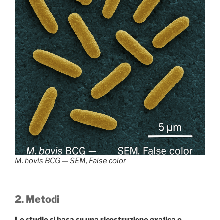
M. bovis
BCG — SEM, False color
2. Metodi
Lo studio si basa su una ricostruzione grafica e