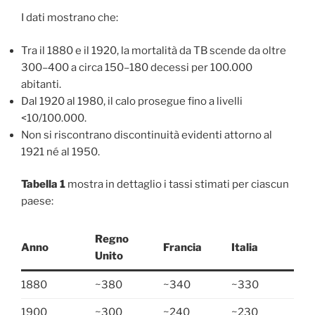
I dati mostrano che:
Tra il 1880 e il 1920, la mortalità da TB scende da oltre
300–400 a circa 150–180 decessi per 100.000
abitanti.
Dal 1920 al 1980, il calo prosegue fino a livelli
<10/100.000.
Non si riscontrano discontinuità evidenti attorno al
1921 né al 1950.
Tabella 1
mostra in dettaglio i tassi stimati per ciascun
paese:
Regno
Anno
Francia
Italia
Unito
1880
~380
~340
~330
1900
~300
~240
~230