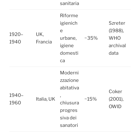
sanitaria
Riforme
igienich
Szreter
e
(1988),
1920–
UK,
urbane,
~35%
WHO
1940
Francia
igiene
archival
domesti
data
ca
Moderni
zzazione
abitativa
Coker
1940–
,
Italia, UK
~15%
(2001),
1960
chiusura
OWID
progres
siva dei
sanatori