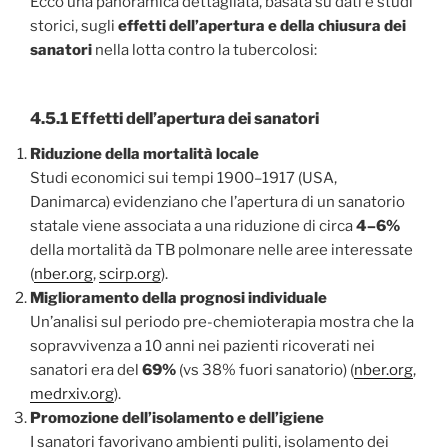
Ecco una panoramica dettagliata, basata su dati e studi
storici, sugli
effetti dell’apertura e della chiusura dei
sanatori
nella lotta contro la tubercolosi:
4.5.1 Effetti dell’apertura dei sanatori
Riduzione della mortalità locale
Studi economici sui tempi 1900–1917 (USA,
Danimarca) evidenziano che l’apertura di un sanatorio
statale viene associata a una riduzione di circa
4–6%
della mortalità da TB polmonare nelle aree interessate
(
nber.org
,
scirp.org
).
Miglioramento della prognosi individuale
Un’analisi sul periodo pre-chemioterapia mostra che la
sopravvivenza a 10 anni nei pazienti ricoverati nei
sanatori era del
69%
(vs 38% fuori sanatorio) (
nber.org
,
medrxiv.org
).
Promozione dell’isolamento e dell’igiene
I sanatori favorivano ambienti puliti, isolamento dei