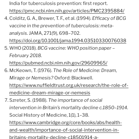
India for tuberculosis prevention: first report.
https://pmc.ncbi.nlm.nih.gov/articles/PMC2395884/
Colditz, G. A., Brewer, T. F., et al. (1994).
Efficacy of BCG
vaccine in the prevention of tuberculosis: meta-
analysis.
JAMA, 271(9), 698–702.
https://doi.org/10.1001/jama.1994.03510330076038
WHO (2018).
BCG vaccine: WHO position paper –
February 2018.
https://pubmed.ncbi.nlm.nih.gov/29609965/
McKeown, T. (1976).
The Role of Medicine: Dream,
Mirage or Nemesis?
Oxford: Blackwell.
https://www.nuffieldtrust.org.uk/research/the-role-of-
medicine-dream-mirage-or-nemesis
Szreter, S. (1988).
The importance of social
intervention in Britain’s mortality decline c.1850–1914.
Social History of Medicine, 1(1), 1–38.
https://www.cambridge.org/core/books/abs/health-
and-wealth/importance-of-social-intervention-in-
britains-mortality-decline-c18501914-a-