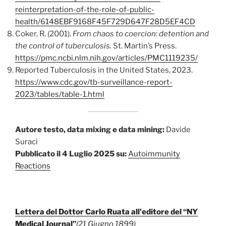
reinterpretation-of-the-role-of-public-
health/6148EBF9168F45F729D647F28D5EF4CD
Coker, R. (2001).
From chaos to coercion: detention and
the control of tuberculosis.
St. Martin’s Press.
https://pmc.ncbi.nlm.nih.gov/articles/PMC1119235/
Reported Tuberculosis in the United States, 2023.
https://www.cdc.gov/tb-surveillance-report-
2023/tables/table-1.html
Autore testo, data mixing e data mining:
Davide
Suraci
Pubblicato il 4 Luglio 2025 su:
Autoimmunity
Reactions
Lettera del Dottor Carlo Ruata all'editore del “NY
Medical Journal”
(21 Giugno 1899)