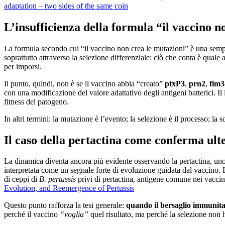
adaptation – two sides of the same coin
L’insufficienza della formula “il vaccino 
La formula secondo cui “il vaccino non crea le mutazioni” è una sempli
soprattutto attraverso la selezione differenziale: ciò che conta è qual
per imporsi.
Il punto, quindi, non è se il vaccino abbia “creato”
ptxP3
,
prn2
,
fim3
con una modificazione del valore adattativo degli antigeni batterici. Il 
fitness del patogeno.
In altri termini: la mutazione è l’evento; la selezione è il processo; la s
Il caso della pertactina come conferma ult
La dinamica diventa ancora più evidente osservando la pertactina, uno 
interpretata come un segnale forte di evoluzione guidata dal vaccino.
di ceppi di
B. pertussis
privi di pertactina, antigene comune nei vaccini
Evolution, and Reemergence of Pertussis
Questo punto rafforza la tesi generale:
quando il bersaglio immunitari
perché il vaccino
“voglia”
quel risultato, ma perché la selezione non 