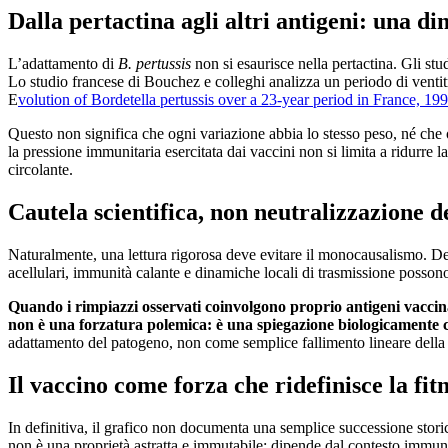
Dalla pertactina agli altri antigeni: una d
L’adattamento di
B. pertussis
non si esaurisce nella pertactina. Gli stu
Lo studio francese di Bouchez e colleghi analizza un periodo di ventitr
E
volution of Bordetella pertussis over a 23-year period in France, 19
Questo non significa che ogni variazione abbia lo stesso peso, né che
la pressione immunitaria esercitata dai vaccini non si limita a ridurre 
circolante.
Cautela scientifica, non neutralizzazione de
Naturalmente, una lettura rigorosa deve evitare il monocausalismo. Deri
acellulari, immunità calante e dinamiche locali di trasmissione possono 
Quando i rimpiazzi osservati coinvolgono proprio antigeni vaccinali
non è una forzatura polemica: è una spiegazione biologicamente 
adattamento del patogeno, non come semplice fallimento lineare della 
Il vaccino come forza che ridefinisce la fit
In definitiva, il grafico non documenta una semplice successione storica
non è una proprietà astratta e immutabile: dipende dal contesto immun