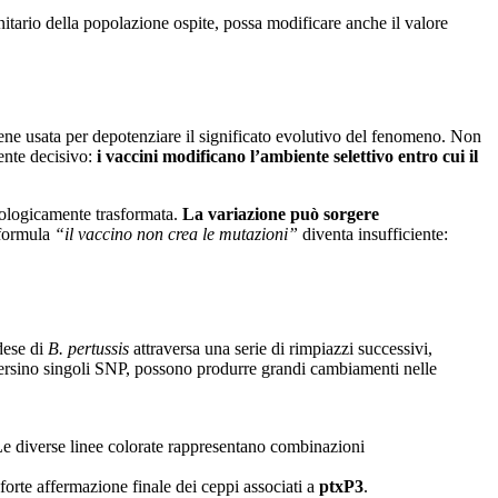
rio della popolazione ospite, possa modificare anche il valore
ene usata per depotenziare il significato evolutivo del fenomeno. Non
ente decisivo:
i vaccini modificano l’ambiente selettivo entro cui il
nologicamente trasformata.
La variazione può sorgere
 formula
“il vaccino non crea le mutazioni”
diventa insufficiente:
dese di
B. pertussis
attraversa una serie di rimpiazzi successivi,
ersino singoli SNP, possono produrre grandi cambiamenti nelle
Le diverse linee colorate rappresentano combinazioni
 forte affermazione finale dei ceppi associati a
ptxP3
.