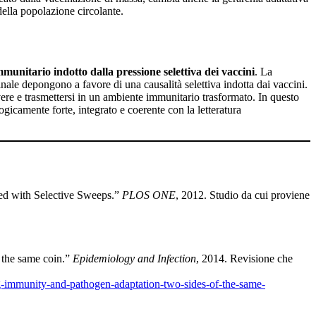
della popolazione circolante.
munitario indotto dalla pressione selettiva dei vaccini
. La
inale depongono a favore di una causalità selettiva indotta dai vaccini.
ere e trasmettersi in un ambiente immunitario trasformato. In questo
ogicamente forte, integrato e coerente con la letteratura
ed with Selective Sweeps.”
PLOS ONE
, 2012. Studio da cui proviene
 the same coin.”
Epidemiology and Infection
, 2014. Revisione che
ng-immunity-and-pathogen-adaptation-two-sides-of-the-same-