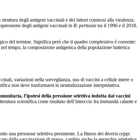
struttura degli antigeni vaccinali e dei fattori connessi alla virulenza.
espressione degli antigeni vaccinali in
B. pertussis
tra il 1996 e il 2018.
ico del termine. Significa però che il quadro complessivo è coerente:
re, nel tempo, la composizione antigenica della popolazione batterica
nali, variazioni nella sorveglianza, uso di vaccini a cellule intere o
ntifica non deve trasformarsi in neutralizzazione interpretativa.
unitaria, l’ipotesi della pressione selettiva indotta dai vaccini
tteratura scientifica come risultato dell’intreccio fra immunità calante e
tto una pressione selettiva persistente. La fitness dei diversi ceppi
ato dalla vaccinazione di massa, cambia anche la gerarchia adattativa