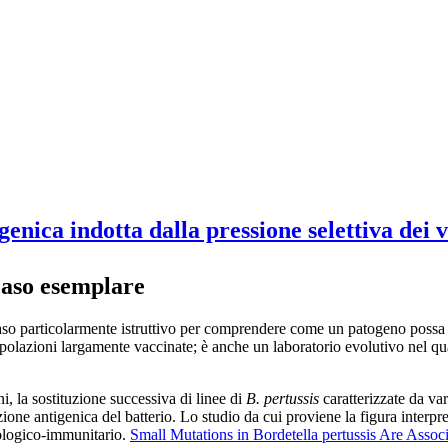
genica indotta dalla pressione selettiva dei 
caso esemplare
n caso particolarmente istruttivo per comprendere come un patogeno poss
polazioni largamente vaccinate; è anche un laboratorio evolutivo nel qua
i, la sostituzione successiva di linee di
B. pertussis
caratterizzate da var
izione antigenica del batterio. Lo studio da cui proviene la figura inter
cologico-immunitario.
Small Mutations in Bordetella pertussis Are Assoc