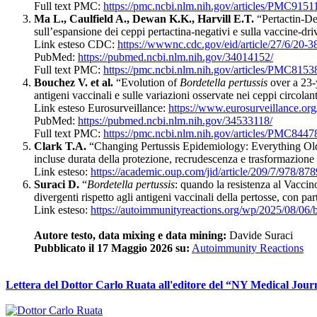
Full text PMC:
https://pmc.ncbi.nlm.nih.gov/articles/PMC9151
Ma L., Caulfield A., Dewan K.K., Harvill E.T.
“Pertactin-De
sull’espansione dei ceppi pertactina-negativi e sulla vaccine-dri
Link esteso CDC:
https://wwwnc.cdc.gov/eid/article/27/6/20-3
PubMed:
https://pubmed.ncbi.nlm.nih.gov/34014152/
Full text PMC:
https://pmc.ncbi.nlm.nih.gov/articles/PMC8153
Bouchez V. et al.
“Evolution of
Bordetella pertussis
over a 23-
antigeni vaccinali e sulle variazioni osservate nei ceppi circolant
Link esteso Eurosurveillance:
https://www.eurosurveillance.o
PubMed:
https://pubmed.ncbi.nlm.nih.gov/34533118/
Full text PMC:
https://pmc.ncbi.nlm.nih.gov/articles/PMC8447
Clark T.A.
“Changing Pertussis Epidemiology: Everything O
incluse durata della protezione, recrudescenza e trasformazione d
Link esteso:
https://academic.oup.com/jid/article/209/7/978/87
Suraci D.
“
Bordetella pertussis
: quando la resistenza al Vacc
divergenti rispetto agli antigeni vaccinali della pertosse, con pa
Link esteso:
https://autoimmunityreactions.org/wp/2025/08/06/b
Autore testo, data mixing e data mining:
Davide Suraci
Pubblicato il 17 Maggio 2026 su:
Autoimmunity Reactions
Lettera del Dottor Carlo Ruata all'editore del “NY Medical Jour