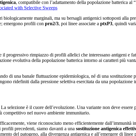
tigenica
, compatibile con l’adattamento della popolazione batterica al 
ciated with Selective Sweeps
ri biologicamente marginali, ma su bersagli antigenici sottoposti alla pre
e; emergono profili con
prn2/3
, poi linee associate a
ptxP3
, quindi var
ve il progressivo rimpiazzo di profili allelici che interessano antigeni e fa
azione evolutiva della popolazione batterica intorno ai caratteri più van
ando di una banale fluttuazione epidemiologica, né di una sostituzione p
 vengono ridefiniti dalla pressione selettiva esercitata da una popolazione
 La selezione è il cuore dell’evoluzione. Una variante non deve essere pr
 più competitivo nel nuovo ambiente immunitario.
 efficacemente, viene riconosciuto meno efficientemente dall’immunità in
 profili precedenti, siamo davanti a una
sostituzione antigenica
effetti
amento del patogeno, alla divergenza antigenica e all’emergere di linee 