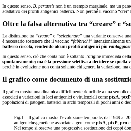
In questo senso,
B. pertussis
non è un esempio marginale, ma un paradi
adattativo dei profili antigenici batterici. Non perché il vaccino “crei”
Oltre la falsa alternativa tra “creare” e “s
La distinzione tra
“creare”
e
“selezionare”
una variante conserva una 
è necessario sostenere che il vaccino
“fabbrichi”
intenzionalmente un
batterio circola, rendendo alcuni profili antigenici più
vantaggiosi
In questo senso, ciò che conta non è soltanto l’origine immediata de
spontaneamente; ma è la pressione selettiva a decidere se quella 
perché in evoluzione non conta soltanto chi genera la variazione, ma chi 
Il grafico come documento di una sostituzi
Il grafico mostra una dinamica difficilmente riducibile a una semplice 
associati a variazioni in loci antigenici e virulenziali come
ptxA
,
ptxP
popolazioni di patogeni batterici in archi temporali di pochi anni o de
Fig.1 – Il grafico mostra l’evoluzione temporale, dal 1949 al 2010
antigeniche/genetiche associate a geni come
ptxA
,
ptxP
,
prn
Nel tempo si osserva una progressiva sostituzione dei ceppi domin