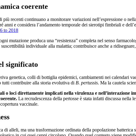
inamica coerente
di più recenti continuano a monitorare variazioni nell’espressione o nella 
é anni e considera l’andamento temporale dei sierotipi fimbriali e dell’
96 to 2018
 ogni mutazione produca una “resistenza” completa nel senso farmacolog
la suscettibilità individuale alla malattia; contribuisce anche a ridisegna
l significato
va genetica, colli di bottiglia epidemici, cambiamenti nei calendari vacci
tutti contribuire alla storia evolutiva di
B. pertussis
. Ma la cautela scie
 o loci direttamente implicati nella virulenza e nell’interazione imm
coerente.
La recrudescenza della pertosse è stata infatti discussa nella le
copertura vaccinale.
ness
 di alleli, ma una trasformazione ordinata della popolazione batterica so
ologico in cui quei ceppi circolano. Quando quel contesto viene modific