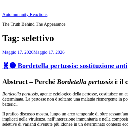
Salta
al
Autoimmunity Reactions
contenuto
The Truth Behind The Appearance
Tag:
selettivo
Pubblicato
Maggio 17, 2026
Maggio 17, 2026
il
🧬🟠 Bordetella pertussis: sostituzione anti
Abstract – Perché
Bordetella pertussis
è il 
Bordetella pertussis
, agente eziologico della pertosse, costituisce u
determinata. La pertosse non è soltanto una malattia riemergente in po
batterici.
Il grafico discusso mostra, lungo un arco temporale di oltre sessant’ann
implicati nella virulenza, nell’interazione immunitaria e nella compos
selettive di varianti divenute più idonee in un determinato contesto e