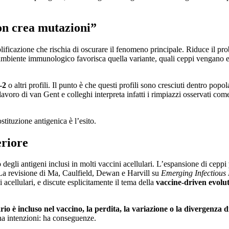
non crea mutazioni”
ficazione che rischia di oscurare il fenomeno principale. Riduce il pro
e ambiente immunologico favorisca quella variante, quali ceppi vengano e
-2
o altri profili. Il punto è che questi profili sono cresciuti dentro pop
lavoro di van Gent e colleghi interpreta infatti i rimpiazzi osservati com
ostituzione antigenica è l’esito.
eriore
degli antigeni inclusi in molti vaccini acellulari. L’espansione di ceppi
 La revisione di Ma, Caulfield, Dewan e Harvill su
Emerging Infectious
 acellulari, e discute esplicitamente il tema della
vaccine-driven evolu
o è incluso nel vaccino, la perdita, la variazione o la divergenza d
ha intenzioni: ha conseguenze.