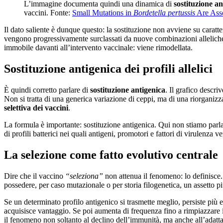
L’immagine documenta quindi una dinamica di
sostituzione an
vaccini. Fonte:
Small Mutations in
Bordetella pertussis
Are Asso
Il dato saliente è dunque questo: la sostituzione non avviene su caratte
vengono progressivamente surclassati da nuove combinazioni allelich
immobile davanti all’intervento vaccinale: viene rimodellata.
Sostituzione antigenica dei profili allelici
È quindi corretto parlare di
sostituzione antigenica
. Il grafico descri
Non si tratta di una generica variazione di ceppi, ma di una riorganizz
selettiva dei vaccini
.
La formula è importante: sostituzione antigenica. Qui non stiamo parl
di profili batterici nei quali antigeni, promotori e fattori di virulenza
La selezione come fatto evolutivo centrale
Dire che il vaccino
“seleziona”
non attenua il fenomeno: lo definisce.
possedere, per caso mutazionale o per storia filogenetica, un assetto
Se un determinato profilo antigenico si trasmette meglio, persiste più
acquisisce vantaggio. Se poi aumenta di frequenza fino a rimpiazzare i
il fenomeno non soltanto al declino dell’immunità, ma anche all’adatt