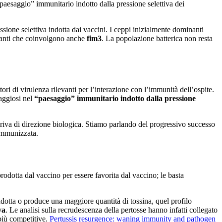
“paesaggio” immunitario indotto dalla pressione selettiva dei
ssione selettiva indotta dai vaccini. I ceppi inizialmente dominanti
ianti che coinvolgono anche
fim3
. La popolazione batterica non resta
ttori di virulenza rilevanti per l’interazione con l’immunità dell’ospite.
taggiosi nel
“paesaggio” immunitario indotto dalla pressione
riva di direzione biologica. Stiamo parlando del progressivo successo
 immunizzata.
odotta dal vaccino per essere favorita dal vaccino; le basta
dotta o produce una maggiore quantità di tossina, quel profilo
va
. Le analisi sulla recrudescenza della pertosse hanno infatti collegato
più competitive.
Pertussis resurgence: waning immunity and pathogen