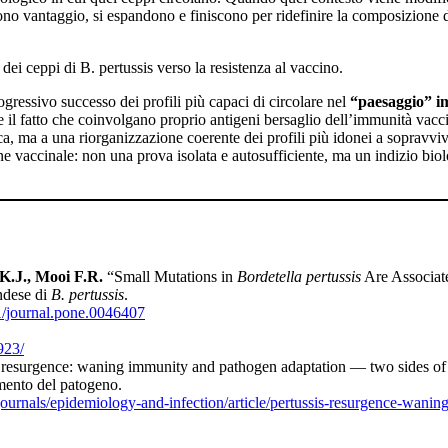
scono vantaggio, si espandono e finiscono per ridefinire la composizione 
dei ceppi di B. pertussis verso la resistenza al vaccino.
ogressivo successo dei profili più capaci di circolare nel
“paesaggio” im
 e il fatto che coinvolgano proprio antigeni bersaglio dell’immunità vacc
a, ma a una riorganizzazione coerente dei profili più idonei a sopravviv
one vaccinale: non una prova isolata e autosufficiente, ma un indizio biol
K.J., Mooi F.R.
“Small Mutations in
Bordetella pertussis
Are Associat
andese di
B. pertussis
.
71/journal.pone.0046407
923/
 resurgence: waning immunity and pathogen adaptation — two sides of
amento del patogeno.
ournals/epidemiology-and-infection/article/pertussis-resurgence-wani