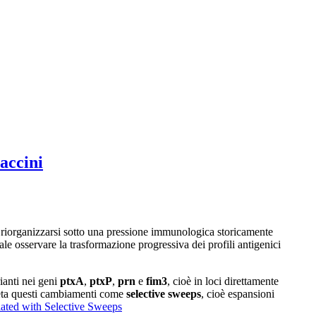
vaccini
a riorganizzarsi sotto una pressione immunologica storicamente
le osservare la trasformazione progressiva dei profili antigenici
ianti nei geni
ptxA
,
ptxP
,
prn
e
fim3
, cioè in loci direttamente
preta questi cambiamenti come
selective sweeps
, cioè espansioni
iated with Selective Sweeps