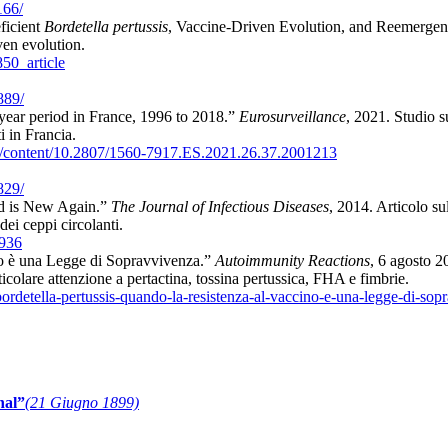
166/
ficient
Bordetella pertussis
, Vaccine-Driven Evolution, and Reemergenc
ven evolution.
850_article
889/
year period in France, 1996 to 2018.”
Eurosurveillance
, 2021. Studio 
i in Francia.
rg/content/10.2807/1560-7917.ES.2021.26.37.2001213
829/
ld is New Again.”
The Journal of Infectious Diseases
, 2014. Articolo su
ei ceppi circolanti.
8936
ino è una Legge di Sopravvivenza.”
Autoimmunity Reactions
, 6 agosto 20
rticolare attenzione a pertactina, tossina pertussica, FHA e fimbrie.
ordetella-pertussis-quando-la-resistenza-al-vaccino-e-una-legge-di-sop
nal”
(21 Giugno 1899)