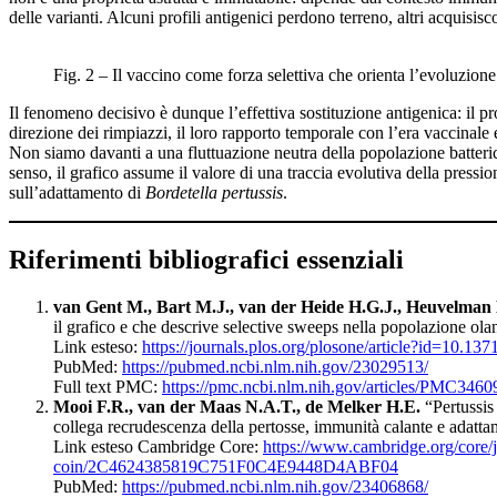
delle varianti. Alcuni profili antigenici perdono terreno, altri acquisi
Fig. 2 – Il vaccino come forza selettiva che orienta l’evoluzione 
Il fenomeno decisivo è dunque l’effettiva sostituzione antigenica: il pr
direzione dei rimpiazzi, il loro rapporto temporale con l’era vaccinale
Non siamo davanti a una fluttuazione neutra della popolazione batteric
senso, il grafico assume il valore di una traccia evolutiva della pressi
sull’adattamento di
Bordetella pertussis
.
Riferimenti bibliografici essenziali
van Gent M., Bart M.J., van der Heide H.G.J., Heuvelman 
il grafico e che descrive selective sweeps nella popolazione ol
Link esteso:
https://journals.plos.org/plosone/article?id=10.13
PubMed:
https://pubmed.ncbi.nlm.nih.gov/23029513/
Full text PMC:
https://pmc.ncbi.nlm.nih.gov/articles/PMC3460
Mooi F.R., van der Maas N.A.T., de Melker H.E.
“Pertussis
collega recrudescenza della pertosse, immunità calante e adatt
Link esteso Cambridge Core:
https://www.cambridge.org/core/j
coin/2C4624385819C751F0C4E9448D4ABF04
PubMed:
https://pubmed.ncbi.nlm.nih.gov/23406868/