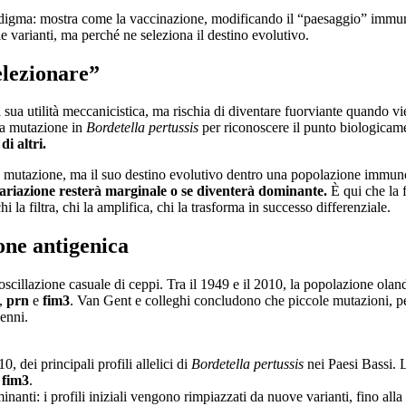
gma: mostra come la vaccinazione, modificando il “paesaggio” immunita
 le varianti, ma perché ne seleziona il destino evolutivo.
elezionare”
sua utilità meccanicistica, ma rischia di diventare fuorviante quando vi
a mutazione in
Bordetella pertussis
per riconoscere il punto biologicam
di altri.
lla mutazione, ma il suo destino evolutivo dentro una popolazione immu
variazione resterà marginale o se diventerà dominante.
È qui che la
la filtra, chi la amplifica, chi la trasforma in successo differenziale.
one antigenica
oscillazione casuale di ceppi. Tra il 1949 e il 2010, la popolazione olan
,
prn
e
fim3
. Van Gent e colleghi concludono che piccole mutazioni, p
cenni.
, dei principali profili allelici di
Bordetella pertussis
nei Paesi Bassi. 
e
fim3
.
anti: i profili iniziali vengono rimpiazzati da nuove varianti, fino alla