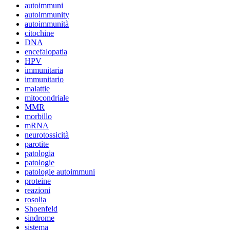
autoimmuni
autoimmunity
autoimmunità
citochine
DNA
encefalopatia
HPV
immunitaria
immunitario
malattie
mitocondriale
MMR
morbillo
mRNA
neurotossicità
parotite
patologia
patologie
patologie autoimmuni
proteine
reazioni
rosolia
Shoenfeld
sindrome
sistema