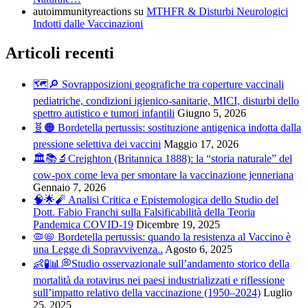
autoimmunityreactions
su
MTHFR & Disturbi Neurologici
Indotti dalle Vaccinazioni
Articoli recenti
🗺️🔎 Sovrapposizioni geografiche tra coperture vaccinali
pediatriche, condizioni igienico-sanitarie, MICI, disturbi dello
spettro autistico e tumori infantili
Giugno 5, 2026
🧬🟠 Bordetella pertussis: sostituzione antigenica indotta dalla
pressione selettiva dei vaccini
Maggio 17, 2026
🏛️📚🔬Creighton (Britannica 1888): la “storia naturale” del
cow-pox come leva per smontare la vaccinazione jenneriana
Gennaio 7, 2026
🧠🌟🧨 Analisi Critica e Epistemologica dello Studio del
Dott. Fabio Franchi sulla Falsificabilità della Teoria
Pandemica COVID-19
Dicembre 19, 2025
🦠📛 Bordetella pertussis: quando la resistenza al Vaccino è
una Legge di Sopravvivenza..
Agosto 6, 2025
👶🧪📊💭Studio osservazionale sull’andamento storico della
mortalità da rotavirus nei paesi industrializzati e riflessione
sull’impatto relativo della vaccinazione (1950–2024)
Luglio
25, 2025