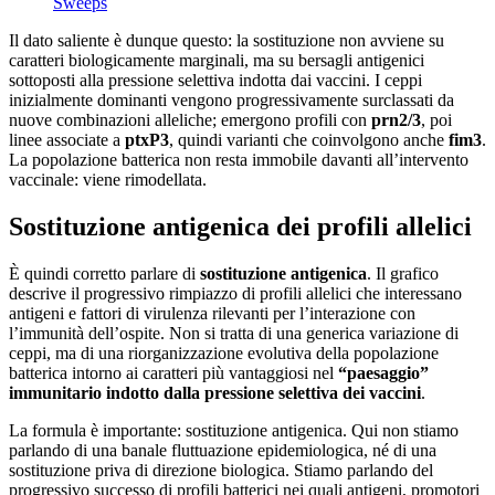
Sweeps
Il dato saliente è dunque questo: la sostituzione non avviene su
caratteri biologicamente marginali, ma su bersagli antigenici
sottoposti alla pressione selettiva indotta dai vaccini. I ceppi
inizialmente dominanti vengono progressivamente surclassati da
nuove combinazioni alleliche; emergono profili con
prn2/3
, poi
linee associate a
ptxP3
, quindi varianti che coinvolgono anche
fim3
.
La popolazione batterica non resta immobile davanti all’intervento
vaccinale: viene rimodellata.
Sostituzione antigenica dei profili allelici
È quindi corretto parlare di
sostituzione antigenica
. Il grafico
descrive il progressivo rimpiazzo di profili allelici che interessano
antigeni e fattori di virulenza rilevanti per l’interazione con
l’immunità dell’ospite. Non si tratta di una generica variazione di
ceppi, ma di una riorganizzazione evolutiva della popolazione
batterica intorno ai caratteri più vantaggiosi nel
“paesaggio”
immunitario indotto dalla pressione selettiva dei vaccini
.
La formula è importante: sostituzione antigenica. Qui non stiamo
parlando di una banale fluttuazione epidemiologica, né di una
sostituzione priva di direzione biologica. Stiamo parlando del
progressivo successo di profili batterici nei quali antigeni, promotori