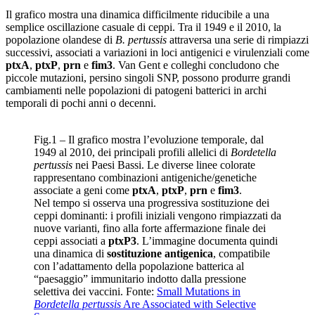
Il grafico mostra una dinamica difficilmente riducibile a una
semplice oscillazione casuale di ceppi. Tra il 1949 e il 2010, la
popolazione olandese di
B. pertussis
attraversa una serie di rimpiazzi
successivi, associati a variazioni in loci antigenici e virulenziali come
ptxA
,
ptxP
,
prn
e
fim3
. Van Gent e colleghi concludono che
piccole mutazioni, persino singoli SNP, possono produrre grandi
cambiamenti nelle popolazioni di patogeni batterici in archi
temporali di pochi anni o decenni.
Fig.1 – Il grafico mostra l’evoluzione temporale, dal
1949 al 2010, dei principali profili allelici di
Bordetella
pertussis
nei Paesi Bassi. Le diverse linee colorate
rappresentano combinazioni antigeniche/genetiche
associate a geni come
ptxA
,
ptxP
,
prn
e
fim3
.
Nel tempo si osserva una progressiva sostituzione dei
ceppi dominanti: i profili iniziali vengono rimpiazzati da
nuove varianti, fino alla forte affermazione finale dei
ceppi associati a
ptxP3
. L’immagine documenta quindi
una dinamica di
sostituzione antigenica
, compatibile
con l’adattamento della popolazione batterica al
“paesaggio” immunitario indotto dalla pressione
selettiva dei vaccini. Fonte:
Small Mutations in
Bordetella pertussis
Are Associated with Selective