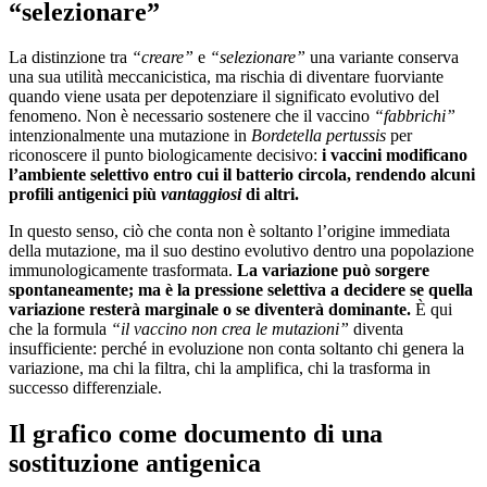
“selezionare”
La distinzione tra
“creare”
e
“selezionare”
una variante conserva
una sua utilità meccanicistica, ma rischia di diventare fuorviante
quando viene usata per depotenziare il significato evolutivo del
fenomeno. Non è necessario sostenere che il vaccino
“fabbrichi”
intenzionalmente una mutazione in
Bordetella pertussis
per
riconoscere il punto biologicamente decisivo:
i vaccini modificano
l’ambiente selettivo entro cui il batterio circola, rendendo alcuni
profili antigenici più
vantaggiosi
di altri.
In questo senso, ciò che conta non è soltanto l’origine immediata
della mutazione, ma il suo destino evolutivo dentro una popolazione
immunologicamente trasformata.
La variazione può sorgere
spontaneamente; ma è la pressione selettiva a decidere se quella
variazione resterà marginale o se diventerà dominante.
È qui
che la formula
“il vaccino non crea le mutazioni”
diventa
insufficiente: perché in evoluzione non conta soltanto chi genera la
variazione, ma chi la filtra, chi la amplifica, chi la trasforma in
successo differenziale.
Il grafico come documento di una
sostituzione antigenica