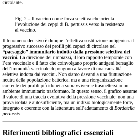
circolante.
Fig. 2 – Il vaccino come forza selettiva che orienta
l’evoluzione dei ceppi di B. pertussis verso la resistenza
al vaccino.
Il fenomeno decisivo è dunque l’effettiva sostituzione antigenica: il
progressivo successo dei profili più capaci di circolare nel
“paesaggio” immunitario indotto dalla pressione selettiva dei
vaccini
. La direzione dei rimpiazzi, il loro rapporto temporale con
l’era vaccinale e il fatto che coinvolgano proprio antigeni bersaglio
dell’immunità vaccinale depongono a favore di una causalità
selettiva indotta dai vaccini. Non siamo davanti a una fluttuazione
neutra della popolazione batterica, ma a una riorganizzazione
coerente dei profili più idonei a sopravvivere e trasmettersi in un
ambiente immunitario trasformato. In questo senso, il grafico assume
il valore di una traccia evolutiva della pressione vaccinale: non una
prova isolata e autosufficiente, ma un indizio biologicamente forte,
integrato e coerente con la letteratura sull’adattamento di
Bordetella
pertussis
.
Riferimenti bibliografici essenziali