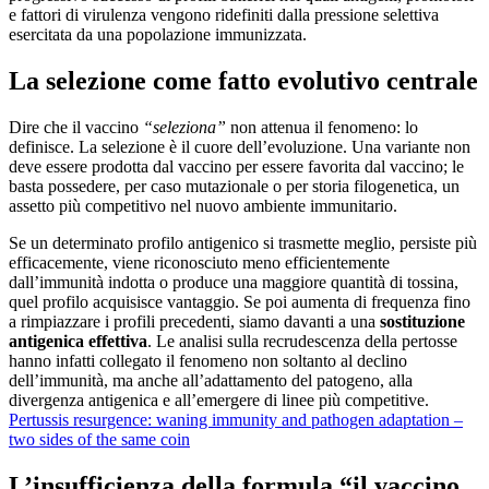
e fattori di virulenza vengono ridefiniti dalla pressione selettiva
esercitata da una popolazione immunizzata.
La selezione come fatto evolutivo centrale
Dire che il vaccino
“seleziona”
non attenua il fenomeno: lo
definisce. La selezione è il cuore dell’evoluzione. Una variante non
deve essere prodotta dal vaccino per essere favorita dal vaccino; le
basta possedere, per caso mutazionale o per storia filogenetica, un
assetto più competitivo nel nuovo ambiente immunitario.
Se un determinato profilo antigenico si trasmette meglio, persiste più
efficacemente, viene riconosciuto meno efficientemente
dall’immunità indotta o produce una maggiore quantità di tossina,
quel profilo acquisisce vantaggio. Se poi aumenta di frequenza fino
a rimpiazzare i profili precedenti, siamo davanti a una
sostituzione
antigenica
effettiva
. Le analisi sulla recrudescenza della pertosse
hanno infatti collegato il fenomeno non soltanto al declino
dell’immunità, ma anche all’adattamento del patogeno, alla
divergenza antigenica e all’emergere di linee più competitive.
Pertussis resurgence: waning immunity and pathogen adaptation –
two sides of the same coin
L’insufficienza della formula “il vaccino