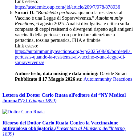
Link esteso:
https://academic.oup.com/jid/article/209/7/978/878936
Suraci D.
“
Bordetella pertussis
: quando la resistenza al
Vaccino è una Legge di Sopravvivenza.”
Autoimmunity
Reactions
, 6 agosto 2025. Analisi divulgativa e critica sulla
comparsa di ceppi resistenti o divergenti rispetto agli antigeni
vaccinali della pertosse, con particolare attenzione a
pertactina, tossina pertussica, FHA e fimbrie.
Link esteso:
https://autoimmunityreactions.org/wp/2025/08/06/bordetella-
pertussis-quando-la-resistenza-al-vaccino-e-una-legge-di-
sopravvivenza/
Autore testo, data mixing e data mining:
Davide Suraci
Pubblicato il 17 Maggio 2026 su:
Autoimmunity Reactions
Lettera del Dottor Carlo Ruata all'editore del “NY Medical
Journal”
(21 Giugno 1899)
Ricorso del Dottor Carlo Ruata Contro la Vaccinazione
antivaiolosa obbligatoria.
(Presentato al Ministero dell'Interno,
1899)