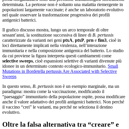
determinata. La pertosse non è soltanto una malattia riemergente in
popolazioni largamente vaccinate; è anche un laboratorio evolutivo
nel quale osservare la trasformazione progressiva dei profili
antigenici batterici.
Il grafico discusso mostra, lungo un arco temporale di oltre
sessant’anni, la sostituzione successiva di linee di
B. pertussis
caratterizzate da varianti nei geni
ptxA
,
ptxP
,
prn
e
fim3
, cioè in
loci direttamente implicati nella virulenza, nell’interazione
immunitaria e nella composizione antigenica del batterio. Lo studio
da cui proviene la figura interpreta questi cambiamenti come
selective sweeps
, cioè espansioni selettive di varianti divenute più
idonee in un determinato contesto ecologico-immunitario.
Small
Mutations in Bordetella pertussis Are Associated with Selective
Sweeps
In questo senso,
B. pertussis
non è un esempio marginale, ma un
paradigma: mostra come la vaccinazione, modificando il
“paesaggio” immunitario della popolazione ospite, possa modificare
anche il valore adattativo dei profili antigenici batterici. Non perché
il vaccino “crei” le varianti, ma perché ne seleziona il destino
evolutivo.
Oltre la falsa alternativa tra “creare” e