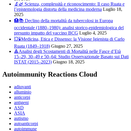
🔬🌿 Scienza, complessità e riconoscimento: Il caso Ruata e
l’epistemologia distorta della medicina moderna
Luglio 18,
2025
🏥📚 Declino della mortalità da tubercolosi in Europa
occidentale (1880–1980): analisi storico-epidemiologica del
presunto impatto del vaccino BCG
Luglio 4, 2025
💥🕯️Medicina, Etica e Dissenso: la Visione Igienista di Carlo
Ruata (1849–1918)
Giugno 27, 2025
🔺Analisi degli Scostamenti di Mortalità nelle Fasce d’Età
15–29, 30–49 e 50–64: Studio Osservazionale Basato sui Dati
ISTAT (2015–2023)
Giugno 18, 2025
Autoimmunity Reactions Cloud
adiuvanti
alluminio
anticorpi
antigeni
ASD
ASIA
autismo
autoanticorpi
autoimmune