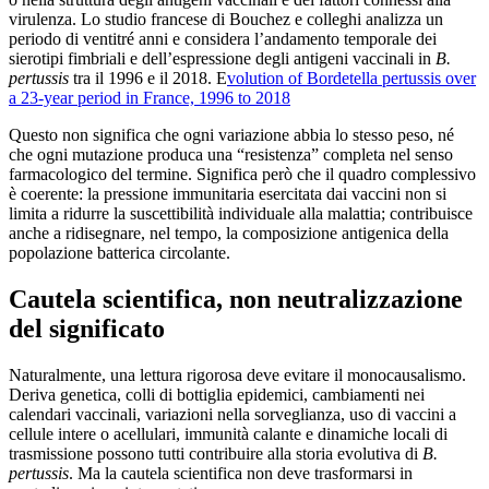
virulenza. Lo studio francese di Bouchez e colleghi analizza un
periodo di ventitré anni e considera l’andamento temporale dei
sierotipi fimbriali e dell’espressione degli antigeni vaccinali in
B.
pertussis
tra il 1996 e il 2018. E
volution of Bordetella pertussis over
a 23-year period in France, 1996 to 2018
Questo non significa che ogni variazione abbia lo stesso peso, né
che ogni mutazione produca una “resistenza” completa nel senso
farmacologico del termine. Significa però che il quadro complessivo
è coerente: la pressione immunitaria esercitata dai vaccini non si
limita a ridurre la suscettibilità individuale alla malattia; contribuisce
anche a ridisegnare, nel tempo, la composizione antigenica della
popolazione batterica circolante.
Cautela scientifica, non neutralizzazione
del significato
Naturalmente, una lettura rigorosa deve evitare il monocausalismo.
Deriva genetica, colli di bottiglia epidemici, cambiamenti nei
calendari vaccinali, variazioni nella sorveglianza, uso di vaccini a
cellule intere o acellulari, immunità calante e dinamiche locali di
trasmissione possono tutti contribuire alla storia evolutiva di
B.
pertussis
. Ma la cautela scientifica non deve trasformarsi in