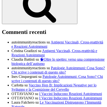
Commenti recenti
autoimmunityreactions
su
Antigeni Vaccinali, Cross-reattività
e Reazioni Autoimmuni
Cristina Gradizzi
su
Antigeni Vaccinali, Cross-reattività e
Reazioni Autoimmuni
Claudia Battisti
su
🧠Oltre lo spettro: verso una comprensione
biologica dell’autismo
autoimmunityreactions
su
Patologie Autoimmuni: Cosa Sono?
Chi scrive i contenuti di questo sito?
Ines Cinquegrani
su
Patologie Autoimmuni: Cosa Sono? Chi
scrive i contenuti di questo sito?
Carlotta
su
Vaccino Hep B: Implicazioni Negative per lo
Sviluppo e la Cognizione del Cervello
OTTAVIANO
su
I Vaccini Inducono Reazioni Autoimmuni
OTTAVIANO
su
I Vaccini Inducono Reazioni Autoimmuni
Laura Falchero
su
Le Vaccinazioni Distruggono l’Immunità
Naturale…