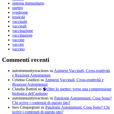
sistema immunitario
spettro
syndrome
tossicità
vaccinale
vaccinali
vaccinazione
vaccinazioni
vaccine
vaccini
vaccino
Commenti recenti
autoimmunityreactions
su
Antigeni Vaccinali, Cross-reattività
e Reazioni Autoimmuni
Cristina Gradizzi
su
Antigeni Vaccinali, Cross-reattività e
Reazioni Autoimmuni
Claudia Battisti
su
🧠Oltre lo spettro: verso una comprensione
biologica dell’autismo
autoimmunityreactions
su
Patologie Autoimmuni: Cosa Sono?
Chi scrive i contenuti di questo sito?
Ines Cinquegrani
su
Patologie Autoimmuni: Cosa Sono? Chi
scrive i contenuti di questo sito?