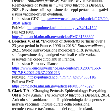
Deficient
Bordetella pertussis
, Vaccine-Driven Evolution, and
Reemergence of Pertussis.”
Emerging Infectious Diseases
,
2021. Revisione sull’espansione dei ceppi pertactina-negativi
e sulla vaccine-driven evolution.
Link esteso CDC:
https://wwwnc.cdc.gov/eid/article/27/6/20-
3850_article
PubMed:
https://pubmed.ncbi.nlm.nih.gov/34014152/
Full text PMC:
https://pmc.ncbi.nlm.nih.gov/articles/PMC8153889/
Bouchez V. et al.
“Evolution of
Bordetella pertussis
over a
23-year period in France, 1996 to 2018.”
Eurosurveillance
,
2021. Studio sull’evoluzione molecolare di
B. pertussis
,
sull’espressione degli antigeni vaccinali e sulle variazioni
osservate nei ceppi circolanti in Francia.
Link esteso Eurosurveillance:
https://www.eurosurveillance.org/content/10.2807/1560-
7917.ES.2021.26.37.2001213
PubMed:
https://pubmed.ncbi.nlm.nih.gov/34533118/
Full text PMC:
https://pmc.ncbi.nlm.nih.gov/articles/PMC8447829/
Clark T.A.
“Changing Pertussis Epidemiology: Everything
Old is New Again.”
The Journal of Infectious Diseases
, 2014.
Articolo sul cambiamento dell’epidemiologia della pertosse
nell’era vaccinale, incluse durata della protezione,
recrudescenza e trasformazione dei ceppi circolanti.