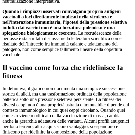
neutralizzazione interpretativa.
Quando i rimpiazzi osservati coinvolgono proprio antigeni
vaccinali o loci direttamente implicati nella virulenza e
nell’interazione immunitaria, l’ipotesi della pressione selettiva
indotta dai vaccini non è una forzatura polemica: è una
spiegazione biologicamente coerente.
La recrudescenza della
pertosse è stata infatti discussa nella letteratura scientifica come
risultato dell’intreccio fra immunità calante e adattamento del
patogeno, non come semplice fallimento lineare della copertura
vaccinale.
Il vaccino come forza che ridefinisce la
fitness
In definitiva, il grafico non documenta una semplice successione
storica di alleli, ma una trasformazione ordinata della popolazione
batterica sotto una pressione selettiva persistente. La fitness dei
diversi ceppi non è una proprietà astratta e immutabile: dipende dal
contesto immunologico in cui quei ceppi circolano. Quando quel
contesto viene modificato dalla vaccinazione di massa, cambia
anche la gerarchia adattativa delle varianti. Alcuni profili antigenici
perdono terreno, altri acquisiscono vantaggio, si espandono e
finiscono per ridefinire la composizione della popolazione