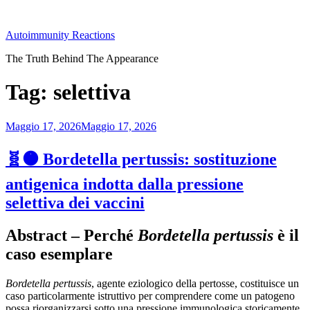
Salta
al
Autoimmunity Reactions
contenuto
The Truth Behind The Appearance
Tag:
selettiva
Pubblicato
Maggio 17, 2026
Maggio 17, 2026
il
🧬🟠 Bordetella pertussis: sostituzione
antigenica indotta dalla pressione
selettiva dei vaccini
Abstract – Perché
Bordetella pertussis
è il
caso esemplare
Bordetella pertussis
, agente eziologico della pertosse, costituisce un
caso particolarmente istruttivo per comprendere come un patogeno
possa riorganizzarsi sotto una pressione immunologica storicamente