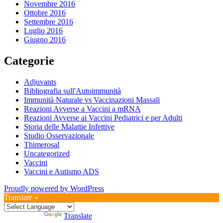
Novembre 2016
Ottobre 2016
Settembre 2016
Luglio 2016
Giugno 2016
Categorie
Adjuvants
Bibliografia sull'Autoimmunità
Immunità Naturale vs Vaccinazioni Massali
Reazioni Avverse a Vaccini a mRNA
Reazioni Avverse ai Vaccini Pediatrici e per Adulti
Storia delle Malattie Infettive
Studio Osservazionale
Thimerosal
Uncategorized
Vaccini
Vaccini e Autismo ADS
Proudly powered by WordPress
Translate »
Powered by
Translate