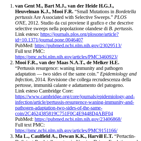
van Gent M., Bart M.J., van der Heide H.G.J.,
Heuvelman K.J., Mooi F.R.
“Small Mutations in
Bordetella
pertussis
Are Associated with Selective Sweeps.”
PLOS
ONE
, 2012. Studio da cui proviene il grafico e che descrive
selective sweeps nella popolazione olandese di
B. pertussis
.
Link esteso:
https://journals.plos.org/plosone/article?
id=10.1371/journal.pone.0046407
PubMed:
https://pubmed.ncbi.nlm.nih.gov/23029513/
Full text PMC:
https://pmc.ncbi.nlm.nih.gov/articles/PMC3460923/
Mooi F.R., van der Maas N.A.T., de Melker H.E.
“Pertussis resurgence: waning immunity and pathogen
adaptation — two sides of the same coin.”
Epidemiology and
Infection
, 2014. Revisione che collega recrudescenza della
pertosse, immunità calante e adattamento del patogeno.
Link esteso Cambridge Core:
https://www.cambridge.org/core/journals/epidemiology-and-
infection/article/pertussis-resurgence-waning-immunity-and-
pathogen-adaptation-two-sides-of-the-same-
coin/2C4624385819C751F0C4E9448D4ABF04
PubMed:
https://pubmed.ncbi.nlm.nih.gov/23406868/
Full text PMC:
https://pmc.ncbi.nlm.nih.gov/articles/PMC9151166/
Ma L., Caulfield A., Dewan K.K., Harvill E.T.
“Pertactin-