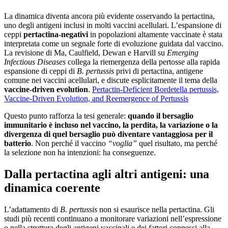
La dinamica diventa ancora più evidente osservando la pertactina,
uno degli antigeni inclusi in molti vaccini acellulari. L’espansione di
ceppi
pertactina-negativi
in popolazioni altamente vaccinate è stata
interpretata come un segnale forte di evoluzione guidata dal vaccino.
La revisione di Ma, Caulfield, Dewan e Harvill su
Emerging
Infectious Diseases
collega la riemergenza della pertosse alla rapida
espansione di ceppi di
B. pertussis
privi di pertactina, antigene
comune nei vaccini acellulari, e discute esplicitamente il tema della
vaccine-driven evolution
.
Pertactin-Deficient Bordetella pertussis,
Vaccine-Driven Evolution, and Reemergence of Pertussis
Questo punto rafforza la tesi generale:
quando il bersaglio
immunitario è incluso nel vaccino, la perdita, la variazione o la
divergenza di quel bersaglio può diventare vantaggiosa per il
batterio
. Non perché il vaccino
“voglia”
quel risultato, ma perché
la selezione non ha intenzioni: ha conseguenze.
Dalla pertactina agli altri antigeni: una
dinamica coerente
L’adattamento di
B. pertussis
non si esaurisce nella pertactina. Gli
studi più recenti continuano a monitorare variazioni nell’espressione
o nella struttura degli antigeni vaccinali e dei fattori connessi alla