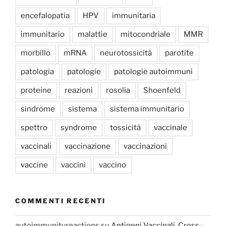
encefalopatia
HPV
immunitaria
immunitario
malattie
mitocondriale
MMR
morbillo
mRNA
neurotossicità
parotite
patologia
patologie
patologie autoimmuni
proteine
reazioni
rosolia
Shoenfeld
sindrome
sistema
sistema immunitario
spettro
syndrome
tossicità
vaccinale
vaccinali
vaccinazione
vaccinazioni
vaccine
vaccini
vaccino
COMMENTI RECENTI
autoimmunityreactions
su
Antigeni Vaccinali, Cross-