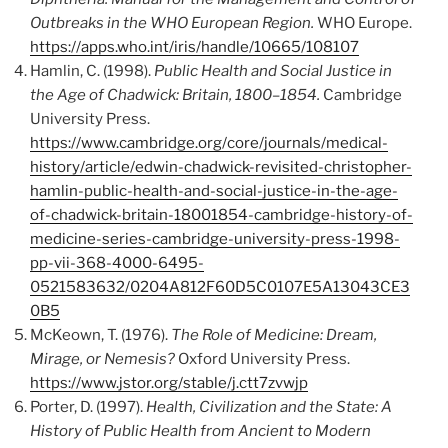
Outbreaks in the WHO European Region.
WHO Europe.
https://apps.who.int/iris/handle/10665/108107
Hamlin, C. (1998).
Public Health and Social Justice in
the Age of Chadwick: Britain, 1800–1854.
Cambridge
University Press.
https://www.cambridge.org/core/journals/medical-
history/article/edwin-chadwick-revisited-christopher-
hamlin-public-health-and-social-justice-in-the-age-
of-chadwick-britain-18001854-cambridge-history-of-
medicine-series-cambridge-university-press-1998-
pp-vii-368-4000-6495-
0521583632/0204A812F60D5C0107E5A13043CE3
0B5
McKeown, T. (1976).
The Role of Medicine: Dream,
Mirage, or Nemesis?
Oxford University Press.
https://www.jstor.org/stable/j.ctt7zvwjp
Porter, D. (1997).
Health, Civilization and the State: A
History of Public Health from Ancient to Modern