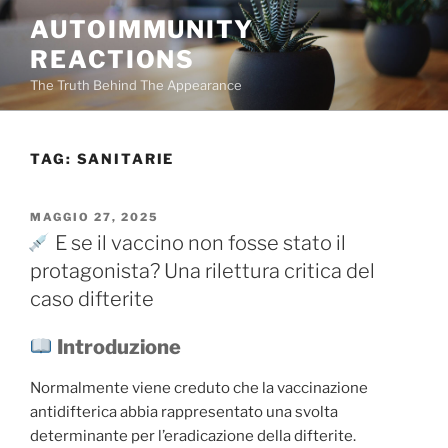
Salta
AUTOIMMUNITY
al
REACTIONS
contenuto
The Truth Behind The Appearance
TAG:
SANITARIE
PUBBLICATO
MAGGIO 27, 2025
IL
E se il vaccino non fosse stato il
protagonista? Una rilettura critica del
caso difterite
Introduzione
Normalmente viene creduto che la vaccinazione
antidifterica abbia rappresentato una svolta
determinante per l’eradicazione della difterite.