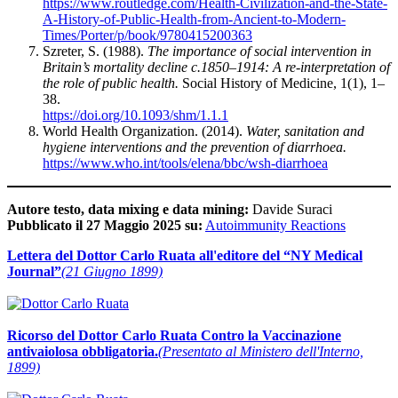
https://www.routledge.com/Health-Civilization-and-the-State-
A-History-of-Public-Health-from-Ancient-to-Modern-
Times/Porter/p/book/9780415200363
Szreter, S. (1988).
The importance of social intervention in
Britain’s mortality decline c.1850–1914: A re-interpretation of
the role of public health.
Social History of Medicine, 1(1), 1–
38.
https://doi.org/10.1093/shm/1.1.1
World Health Organization. (2014).
Water, sanitation and
hygiene interventions and the prevention of diarrhoea.
https://www.who.int/tools/elena/bbc/wsh-diarrhoea
Autore testo, data mixing e data mining:
Davide Suraci
Pubblicato il 27 Maggio 2025 su:
Autoimmunity Reactions
Lettera del Dottor Carlo Ruata all'editore del “NY Medical
Journal”
(21 Giugno 1899)
Ricorso del Dottor Carlo Ruata Contro la Vaccinazione
antivaiolosa obbligatoria.
(Presentato al Ministero dell'Interno,
1899)