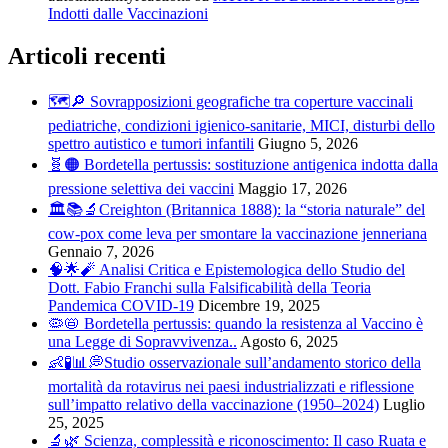
Indotti dalle Vaccinazioni
Articoli recenti
🗺️🔎 Sovrapposizioni geografiche tra coperture vaccinali
pediatriche, condizioni igienico-sanitarie, MICI, disturbi dello
spettro autistico e tumori infantili
Giugno 5, 2026
🧬🟠 Bordetella pertussis: sostituzione antigenica indotta dalla
pressione selettiva dei vaccini
Maggio 17, 2026
🏛️📚🔬Creighton (Britannica 1888): la “storia naturale” del
cow-pox come leva per smontare la vaccinazione jenneriana
Gennaio 7, 2026
🧠🌟🧨 Analisi Critica e Epistemologica dello Studio del
Dott. Fabio Franchi sulla Falsificabilità della Teoria
Pandemica COVID-19
Dicembre 19, 2025
🦠📛 Bordetella pertussis: quando la resistenza al Vaccino è
una Legge di Sopravvivenza..
Agosto 6, 2025
👶🧪📊💭Studio osservazionale sull’andamento storico della
mortalità da rotavirus nei paesi industrializzati e riflessione
sull’impatto relativo della vaccinazione (1950–2024)
Luglio
25, 2025
🔬🌿 Scienza, complessità e riconoscimento: Il caso Ruata e