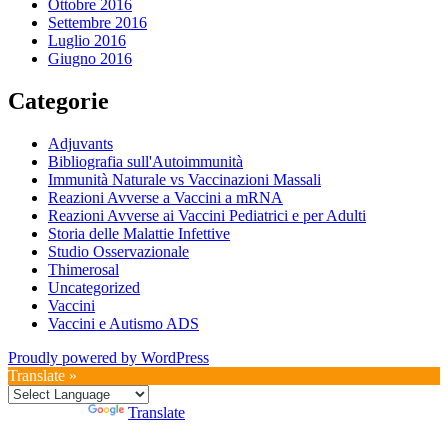
Ottobre 2016
Settembre 2016
Luglio 2016
Giugno 2016
Categorie
Adjuvants
Bibliografia sull'Autoimmunità
Immunità Naturale vs Vaccinazioni Massali
Reazioni Avverse a Vaccini a mRNA
Reazioni Avverse ai Vaccini Pediatrici e per Adulti
Storia delle Malattie Infettive
Studio Osservazionale
Thimerosal
Uncategorized
Vaccini
Vaccini e Autismo ADS
Proudly powered by WordPress
Translate »
Powered by
Translate