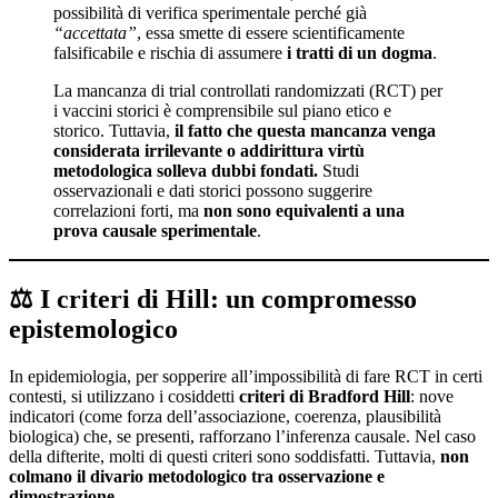
possibilità di verifica sperimentale perché già
“accettata”
, essa smette di essere scientificamente
falsificabile e rischia di assumere
i tratti di un dogma
.
La mancanza di trial controllati randomizzati (RCT) per
i vaccini storici è comprensibile sul piano etico e
storico. Tuttavia,
il fatto che questa mancanza venga
considerata irrilevante o addirittura virtù
metodologica solleva dubbi fondati.
Studi
osservazionali e dati storici possono suggerire
correlazioni forti, ma
non sono equivalenti a una
prova causale sperimentale
.
⚖️ I criteri di Hill: un compromesso
epistemologico
In epidemiologia, per sopperire all’impossibilità di fare RCT in certi
contesti, si utilizzano i cosiddetti
criteri di Bradford Hill
: nove
indicatori (come forza dell’associazione, coerenza, plausibilità
biologica) che, se presenti, rafforzano l’inferenza causale. Nel caso
della difterite, molti di questi criteri sono soddisfatti. Tuttavia,
non
colmano il divario metodologico tra osservazione e
dimostrazione
.