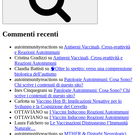
Commenti recenti
autoimmunityreactions
su
Antigeni Vaccinali, Cross-reattività
e Reazioni Autoimmuni
Cristina Gradizzi
su
Antigeni Vaccinali, Cross-reattività e
Reazioni Autoimmuni
Claudia Battisti
su
🧠Oltre lo spettro: verso una comprensione
biologica dell’autismo
autoimmunityreactions
su
Patologie Autoimmuni: Cosa Sono?
Chi scrive i contenuti di questo sito?
Ines Cinquegrani
su
Patologie Autoimmuni: Cosa Sono? Chi
scrive i contenuti di questo sito?
Carlotta
su
Vaccino Hep B: Implicazioni Negative per lo
Sviluppo e la Cognizione del Cervello
OTTAVIANO
su
I Vaccini Inducono Reazioni Autoimmuni
OTTAVIANO
su
I Vaccini Inducono Reazioni Autoimmuni
Laura Falchero
su
Le Vaccinazioni Distruggono l’Immunità
Naturale…
autoimmunityreactions
su
MTHFR & Disturbi Neurologici