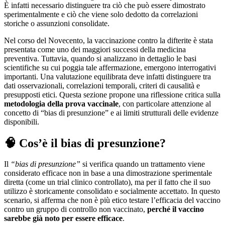
È infatti necessario distinguere tra ciò che può essere dimostrato
sperimentalmente e ciò che viene solo dedotto da correlazioni
storiche o assunzioni consolidate.
Nel corso del Novecento, la vaccinazione contro la difterite è stata
presentata come uno dei maggiori successi della medicina
preventiva. Tuttavia, quando si analizzano in dettaglio le basi
scientifiche su cui poggia tale affermazione, emergono interrogativi
importanti. Una valutazione equilibrata deve infatti distinguere tra
dati osservazionali, correlazioni temporali, criteri di causalità e
presupposti etici. Questa sezione propone una riflessione critica sulla
metodologia della prova vaccinale
, con particolare attenzione al
concetto di “bias di presunzione” e ai limiti strutturali delle evidenze
disponibili.
🧠 Cos’è il bias di presunzione?
Il
“bias di presunzione”
si verifica quando un trattamento viene
considerato efficace non in base a una dimostrazione sperimentale
diretta (come un trial clinico controllato), ma per il fatto che il suo
utilizzo è storicamente consolidato e socialmente accettato. In questo
scenario, si afferma che non è più etico testare l’efficacia del vaccino
contro un gruppo di controllo non vaccinato,
perché il vaccino
sarebbe già noto per essere efficace
.