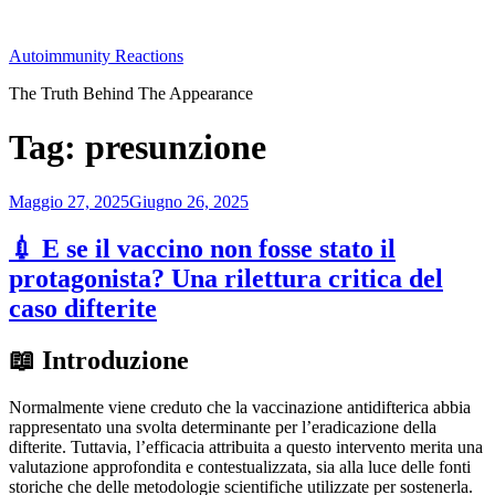
Salta
al
Autoimmunity Reactions
contenuto
The Truth Behind The Appearance
Tag:
presunzione
Pubblicato
Maggio 27, 2025
Giugno 26, 2025
il
💉 E se il vaccino non fosse stato il
protagonista? Una rilettura critica del
caso difterite
📖
Introduzione
Normalmente viene creduto che la vaccinazione antidifterica abbia
rappresentato una svolta determinante per l’eradicazione della
difterite. Tuttavia, l’efficacia attribuita a questo intervento merita una
valutazione approfondita e contestualizzata, sia alla luce delle fonti
storiche che delle metodologie scientifiche utilizzate per sostenerla.