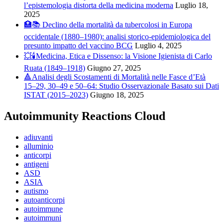
l’epistemologia distorta della medicina moderna
Luglio 18,
2025
🏥📚 Declino della mortalità da tubercolosi in Europa
occidentale (1880–1980): analisi storico-epidemiologica del
presunto impatto del vaccino BCG
Luglio 4, 2025
💥🕯️Medicina, Etica e Dissenso: la Visione Igienista di Carlo
Ruata (1849–1918)
Giugno 27, 2025
🔺Analisi degli Scostamenti di Mortalità nelle Fasce d’Età
15–29, 30–49 e 50–64: Studio Osservazionale Basato sui Dati
ISTAT (2015–2023)
Giugno 18, 2025
Autoimmunity Reactions Cloud
adiuvanti
alluminio
anticorpi
antigeni
ASD
ASIA
autismo
autoanticorpi
autoimmune
autoimmuni