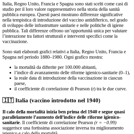
Italia, Regno Unito, Francia e Spagna sono stati scelti come casi di
studio per il loro valore rappresentativo nella storia della sanità
pubblica europea. Questi paesi mostrano differenze significative
nella tempistica di introduzione del vaccino antidifterico, nel grado
di sviluppo delle infrastrutture sanitarie e nelle politiche di igiene
pubblica. Tali differenze offrono un’opportunità unica per valutare
l’interazione tra fattori strutturali e interventi specifici come la
vaccinazione.
Sono stati elaborati grafici relativi a Italia, Regno Unito, Francia e
Spagna nel periodo 1880–1980. Ogni grafico mostra:
la mortalità da difterite per 100.000 abitanti,
l’indice di avanzamento delle riforme igienico-sanitarie (0–1),
la reale data di introduzione della vaccinazione in ciascun
paese,
il coefficiente di correlazione di Pearson (r) tra le due curve.
🇮🇹 Italia (vaccino introdotto nel 1940)
Il calo della mortalità inizia ben prima del 1940 e segue quasi
parallelamente l’aumento dell’indice delle riforme igienico-
sanitarie
. Il coefficiente di correlazione Pearson
(r = −0.99)
suggerisce una fortissima associazione inversa tra miglioramento
igienico e calo della mortalità.