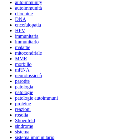
autoimmunity
autoimmunità
citochine
DNA
encefalopatia
HPV
immunitaria
immunitario
malattie
mitocondriale
MMR
morbillo
mRNA
neurotossicità
parotite
patologia
patologie
patologie autoimmuni
proteine
reazioni
rosolia
Shoenfeld
sindrome
sistema
sistema immunitario