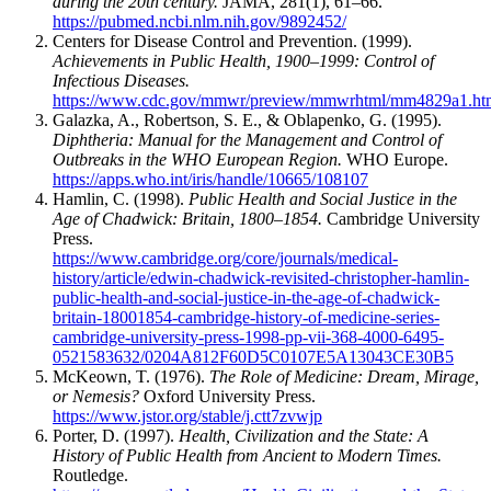
during the 20th century.
JAMA, 281(1), 61–66.
https://pubmed.ncbi.nlm.nih.gov/9892452/
Centers for Disease Control and Prevention. (1999).
Achievements in Public Health, 1900–1999: Control of
Infectious Diseases.
https://www.cdc.gov/mmwr/preview/mmwrhtml/mm4829a1.ht
Galazka, A., Robertson, S. E., & Oblapenko, G. (1995).
Diphtheria: Manual for the Management and Control of
Outbreaks in the WHO European Region.
WHO Europe.
https://apps.who.int/iris/handle/10665/108107
Hamlin, C. (1998).
Public Health and Social Justice in the
Age of Chadwick: Britain, 1800–1854.
Cambridge University
Press.
https://www.cambridge.org/core/journals/medical-
history/article/edwin-chadwick-revisited-christopher-hamlin-
public-health-and-social-justice-in-the-age-of-chadwick-
britain-18001854-cambridge-history-of-medicine-series-
cambridge-university-press-1998-pp-vii-368-4000-6495-
0521583632/0204A812F60D5C0107E5A13043CE30B5
McKeown, T. (1976).
The Role of Medicine: Dream, Mirage,
or Nemesis?
Oxford University Press.
https://www.jstor.org/stable/j.ctt7zvwjp
Porter, D. (1997).
Health, Civilization and the State: A
History of Public Health from Ancient to Modern Times.
Routledge.