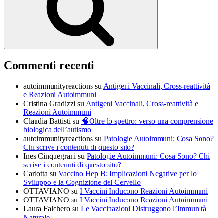
Commenti recenti
autoimmunityreactions
su
Antigeni Vaccinali, Cross-reattività
e Reazioni Autoimmuni
Cristina Gradizzi
su
Antigeni Vaccinali, Cross-reattività e
Reazioni Autoimmuni
Claudia Battisti
su
🧠Oltre lo spettro: verso una comprensione
biologica dell’autismo
autoimmunityreactions
su
Patologie Autoimmuni: Cosa Sono?
Chi scrive i contenuti di questo sito?
Ines Cinquegrani
su
Patologie Autoimmuni: Cosa Sono? Chi
scrive i contenuti di questo sito?
Carlotta
su
Vaccino Hep B: Implicazioni Negative per lo
Sviluppo e la Cognizione del Cervello
OTTAVIANO
su
I Vaccini Inducono Reazioni Autoimmuni
OTTAVIANO
su
I Vaccini Inducono Reazioni Autoimmuni
Laura Falchero
su
Le Vaccinazioni Distruggono l’Immunità
Naturale…