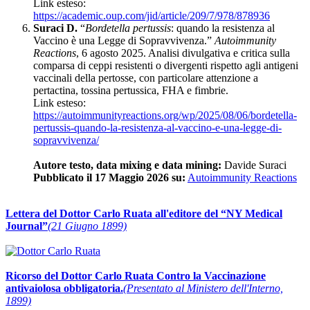
Link esteso:
https://academic.oup.com/jid/article/209/7/978/878936
Suraci D.
“
Bordetella pertussis
: quando la resistenza al
Vaccino è una Legge di Sopravvivenza.”
Autoimmunity
Reactions
, 6 agosto 2025. Analisi divulgativa e critica sulla
comparsa di ceppi resistenti o divergenti rispetto agli antigeni
vaccinali della pertosse, con particolare attenzione a
pertactina, tossina pertussica, FHA e fimbrie.
Link esteso:
https://autoimmunityreactions.org/wp/2025/08/06/bordetella-
pertussis-quando-la-resistenza-al-vaccino-e-una-legge-di-
sopravvivenza/
Autore testo, data mixing e data mining:
Davide Suraci
Pubblicato il 17 Maggio 2026 su:
Autoimmunity Reactions
Lettera del Dottor Carlo Ruata all'editore del “NY Medical
Journal”
(21 Giugno 1899)
Ricorso del Dottor Carlo Ruata Contro la Vaccinazione
antivaiolosa obbligatoria.
(Presentato al Ministero dell'Interno,
1899)