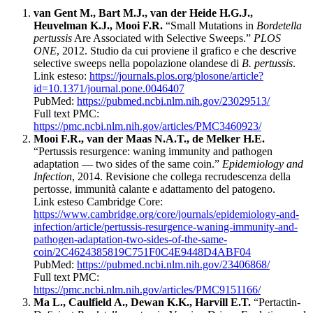
van Gent M., Bart M.J., van der Heide H.G.J.,
Heuvelman K.J., Mooi F.R.
“Small Mutations in
Bordetella
pertussis
Are Associated with Selective Sweeps.”
PLOS
ONE
, 2012. Studio da cui proviene il grafico e che descrive
selective sweeps nella popolazione olandese di
B. pertussis
.
Link esteso:
https://journals.plos.org/plosone/article?
id=10.1371/journal.pone.0046407
PubMed:
https://pubmed.ncbi.nlm.nih.gov/23029513/
Full text PMC:
https://pmc.ncbi.nlm.nih.gov/articles/PMC3460923/
Mooi F.R., van der Maas N.A.T., de Melker H.E.
“Pertussis resurgence: waning immunity and pathogen
adaptation — two sides of the same coin.”
Epidemiology and
Infection
, 2014. Revisione che collega recrudescenza della
pertosse, immunità calante e adattamento del patogeno.
Link esteso Cambridge Core:
https://www.cambridge.org/core/journals/epidemiology-and-
infection/article/pertussis-resurgence-waning-immunity-and-
pathogen-adaptation-two-sides-of-the-same-
coin/2C4624385819C751F0C4E9448D4ABF04
PubMed:
https://pubmed.ncbi.nlm.nih.gov/23406868/
Full text PMC:
https://pmc.ncbi.nlm.nih.gov/articles/PMC9151166/
Ma L., Caulfield A., Dewan K.K., Harvill E.T.
“Pertactin-