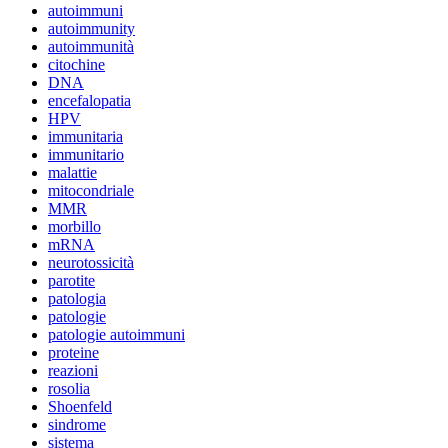
autoimmuni
autoimmunity
autoimmunità
citochine
DNA
encefalopatia
HPV
immunitaria
immunitario
malattie
mitocondriale
MMR
morbillo
mRNA
neurotossicità
parotite
patologia
patologie
patologie autoimmuni
proteine
reazioni
rosolia
Shoenfeld
sindrome
sistema