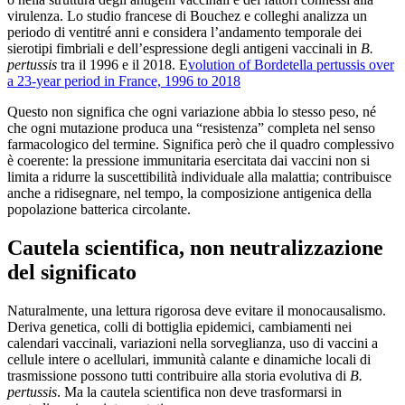
virulenza. Lo studio francese di Bouchez e colleghi analizza un
periodo di ventitré anni e considera l’andamento temporale dei
sierotipi fimbriali e dell’espressione degli antigeni vaccinali in
B.
pertussis
tra il 1996 e il 2018. E
volution of Bordetella pertussis over
a 23-year period in France, 1996 to 2018
Questo non significa che ogni variazione abbia lo stesso peso, né
che ogni mutazione produca una “resistenza” completa nel senso
farmacologico del termine. Significa però che il quadro complessivo
è coerente: la pressione immunitaria esercitata dai vaccini non si
limita a ridurre la suscettibilità individuale alla malattia; contribuisce
anche a ridisegnare, nel tempo, la composizione antigenica della
popolazione batterica circolante.
Cautela scientifica, non neutralizzazione
del significato
Naturalmente, una lettura rigorosa deve evitare il monocausalismo.
Deriva genetica, colli di bottiglia epidemici, cambiamenti nei
calendari vaccinali, variazioni nella sorveglianza, uso di vaccini a
cellule intere o acellulari, immunità calante e dinamiche locali di
trasmissione possono tutti contribuire alla storia evolutiva di
B.
pertussis
. Ma la cautela scientifica non deve trasformarsi in