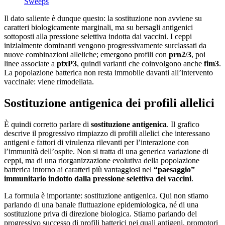
Sweeps
Il dato saliente è dunque questo: la sostituzione non avviene su
caratteri biologicamente marginali, ma su bersagli antigenici
sottoposti alla pressione selettiva indotta dai vaccini. I ceppi
inizialmente dominanti vengono progressivamente surclassati da
nuove combinazioni alleliche; emergono profili con
prn2/3
, poi
linee associate a
ptxP3
, quindi varianti che coinvolgono anche
fim3
.
La popolazione batterica non resta immobile davanti all’intervento
vaccinale: viene rimodellata.
Sostituzione antigenica dei profili allelici
È quindi corretto parlare di
sostituzione antigenica
. Il grafico
descrive il progressivo rimpiazzo di profili allelici che interessano
antigeni e fattori di virulenza rilevanti per l’interazione con
l’immunità dell’ospite. Non si tratta di una generica variazione di
ceppi, ma di una riorganizzazione evolutiva della popolazione
batterica intorno ai caratteri più vantaggiosi nel
“paesaggio”
immunitario indotto dalla pressione selettiva dei vaccini
.
La formula è importante: sostituzione antigenica. Qui non stiamo
parlando di una banale fluttuazione epidemiologica, né di una
sostituzione priva di direzione biologica. Stiamo parlando del
progressivo successo di profili batterici nei quali antigeni, promotori