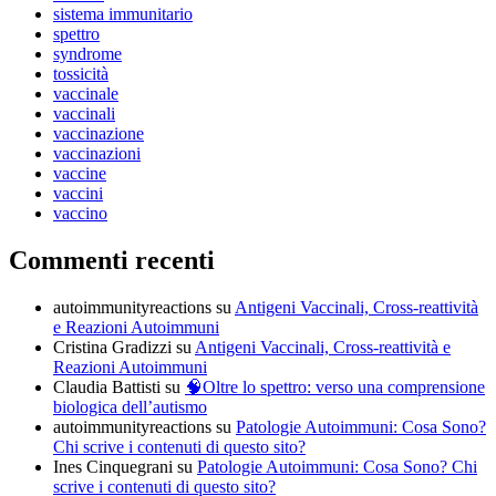
sistema immunitario
spettro
syndrome
tossicità
vaccinale
vaccinali
vaccinazione
vaccinazioni
vaccine
vaccini
vaccino
Commenti recenti
autoimmunityreactions
su
Antigeni Vaccinali, Cross-reattività
e Reazioni Autoimmuni
Cristina Gradizzi
su
Antigeni Vaccinali, Cross-reattività e
Reazioni Autoimmuni
Claudia Battisti
su
🧠Oltre lo spettro: verso una comprensione
biologica dell’autismo
autoimmunityreactions
su
Patologie Autoimmuni: Cosa Sono?
Chi scrive i contenuti di questo sito?
Ines Cinquegrani
su
Patologie Autoimmuni: Cosa Sono? Chi
scrive i contenuti di questo sito?