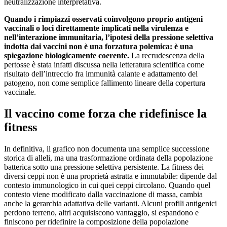
neutralizzazione interpretativa.
Quando i rimpiazzi osservati coinvolgono proprio antigeni
vaccinali o loci direttamente implicati nella virulenza e
nell’interazione immunitaria, l’ipotesi della pressione selettiva
indotta dai vaccini non è una forzatura polemica: è una
spiegazione biologicamente coerente.
La recrudescenza della
pertosse è stata infatti discussa nella letteratura scientifica come
risultato dell’intreccio fra immunità calante e adattamento del
patogeno, non come semplice fallimento lineare della copertura
vaccinale.
Il vaccino come forza che ridefinisce la
fitness
In definitiva, il grafico non documenta una semplice successione
storica di alleli, ma una trasformazione ordinata della popolazione
batterica sotto una pressione selettiva persistente. La fitness dei
diversi ceppi non è una proprietà astratta e immutabile: dipende dal
contesto immunologico in cui quei ceppi circolano. Quando quel
contesto viene modificato dalla vaccinazione di massa, cambia
anche la gerarchia adattativa delle varianti. Alcuni profili antigenici
perdono terreno, altri acquisiscono vantaggio, si espandono e
finiscono per ridefinire la composizione della popolazione