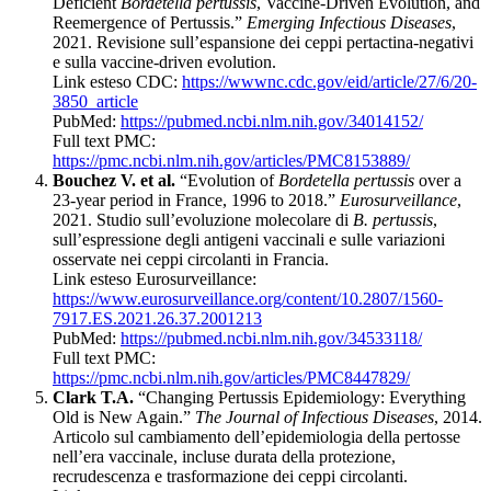
Deficient
Bordetella pertussis
, Vaccine-Driven Evolution, and
Reemergence of Pertussis.”
Emerging Infectious Diseases
,
2021. Revisione sull’espansione dei ceppi pertactina-negativi
e sulla vaccine-driven evolution.
Link esteso CDC:
https://wwwnc.cdc.gov/eid/article/27/6/20-
3850_article
PubMed:
https://pubmed.ncbi.nlm.nih.gov/34014152/
Full text PMC:
https://pmc.ncbi.nlm.nih.gov/articles/PMC8153889/
Bouchez V. et al.
“Evolution of
Bordetella pertussis
over a
23-year period in France, 1996 to 2018.”
Eurosurveillance
,
2021. Studio sull’evoluzione molecolare di
B. pertussis
,
sull’espressione degli antigeni vaccinali e sulle variazioni
osservate nei ceppi circolanti in Francia.
Link esteso Eurosurveillance:
https://www.eurosurveillance.org/content/10.2807/1560-
7917.ES.2021.26.37.2001213
PubMed:
https://pubmed.ncbi.nlm.nih.gov/34533118/
Full text PMC:
https://pmc.ncbi.nlm.nih.gov/articles/PMC8447829/
Clark T.A.
“Changing Pertussis Epidemiology: Everything
Old is New Again.”
The Journal of Infectious Diseases
, 2014.
Articolo sul cambiamento dell’epidemiologia della pertosse
nell’era vaccinale, incluse durata della protezione,
recrudescenza e trasformazione dei ceppi circolanti.