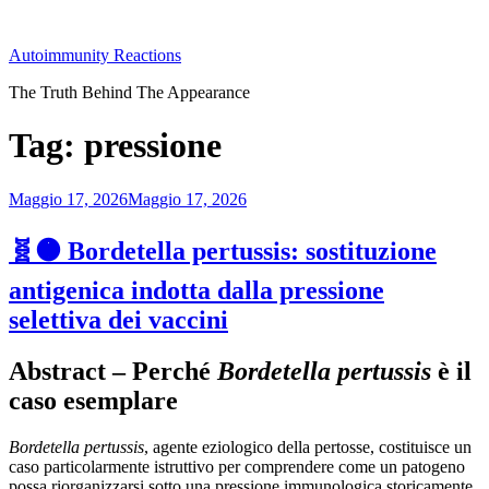
Salta
al
Autoimmunity Reactions
contenuto
The Truth Behind The Appearance
Tag:
pressione
Pubblicato
Maggio 17, 2026
Maggio 17, 2026
il
🧬🟠 Bordetella pertussis: sostituzione
antigenica indotta dalla pressione
selettiva dei vaccini
Abstract – Perché
Bordetella pertussis
è il
caso esemplare
Bordetella pertussis
, agente eziologico della pertosse, costituisce un
caso particolarmente istruttivo per comprendere come un patogeno
possa riorganizzarsi sotto una pressione immunologica storicamente