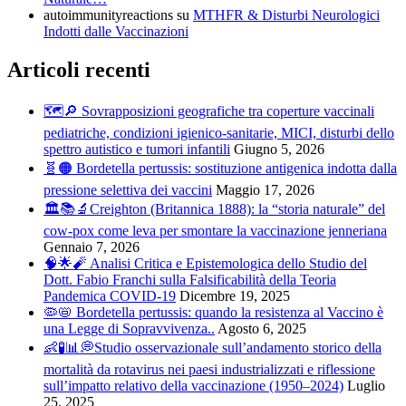
autoimmunityreactions
su
MTHFR & Disturbi Neurologici
Indotti dalle Vaccinazioni
Articoli recenti
🗺️🔎 Sovrapposizioni geografiche tra coperture vaccinali
pediatriche, condizioni igienico-sanitarie, MICI, disturbi dello
spettro autistico e tumori infantili
Giugno 5, 2026
🧬🟠 Bordetella pertussis: sostituzione antigenica indotta dalla
pressione selettiva dei vaccini
Maggio 17, 2026
🏛️📚🔬Creighton (Britannica 1888): la “storia naturale” del
cow-pox come leva per smontare la vaccinazione jenneriana
Gennaio 7, 2026
🧠🌟🧨 Analisi Critica e Epistemologica dello Studio del
Dott. Fabio Franchi sulla Falsificabilità della Teoria
Pandemica COVID-19
Dicembre 19, 2025
🦠📛 Bordetella pertussis: quando la resistenza al Vaccino è
una Legge di Sopravvivenza..
Agosto 6, 2025
👶🧪📊💭Studio osservazionale sull’andamento storico della
mortalità da rotavirus nei paesi industrializzati e riflessione
sull’impatto relativo della vaccinazione (1950–2024)
Luglio
25, 2025