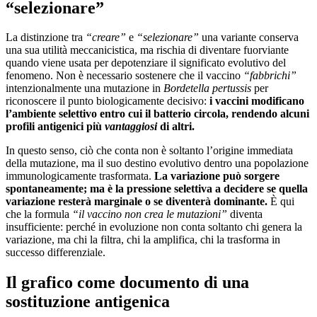
“selezionare”
La distinzione tra
“creare”
e
“selezionare”
una variante conserva
una sua utilità meccanicistica, ma rischia di diventare fuorviante
quando viene usata per depotenziare il significato evolutivo del
fenomeno. Non è necessario sostenere che il vaccino
“fabbrichi”
intenzionalmente una mutazione in
Bordetella pertussis
per
riconoscere il punto biologicamente decisivo:
i vaccini modificano
l’ambiente selettivo entro cui il batterio circola, rendendo alcuni
profili antigenici più
vantaggiosi
di altri.
In questo senso, ciò che conta non è soltanto l’origine immediata
della mutazione, ma il suo destino evolutivo dentro una popolazione
immunologicamente trasformata.
La variazione può sorgere
spontaneamente; ma è la pressione selettiva a decidere se quella
variazione resterà marginale o se diventerà dominante.
È qui
che la formula
“il vaccino non crea le mutazioni”
diventa
insufficiente: perché in evoluzione non conta soltanto chi genera la
variazione, ma chi la filtra, chi la amplifica, chi la trasforma in
successo differenziale.
Il grafico come documento di una
sostituzione antigenica