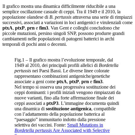
Il grafico mostra una dinamica difficilmente riducibile a una
semplice oscillazione casuale di ceppi. Tra il 1949 e il 2010, la
popolazione olandese di
B. pertussis
attraversa una serie di rimpiazzi
successivi, associati a variazioni in loci antigenici e virulenziali come
ptxA
,
ptxP
,
prn
e
fim3
. Van Gent e colleghi concludono che
piccole mutazioni, persino singoli SNP, possono produrre grandi
cambiamenti nelle popolazioni di patogeni batterici in archi
temporali di pochi anni o decenni.
Fig.1 – Il grafico mostra l’evoluzione temporale, dal
1949 al 2010, dei principali profili allelici di
Bordetella
pertussis
nei Paesi Bassi. Le diverse linee colorate
rappresentano combinazioni antigeniche/genetiche
associate a geni come
ptxA
,
ptxP
,
prn
e
fim3
.
Nel tempo si osserva una progressiva sostituzione dei
ceppi dominanti: i profili iniziali vengono rimpiazzati da
nuove varianti, fino alla forte affermazione finale dei
ceppi associati a
ptxP3
. L’immagine documenta quindi
una dinamica di
sostituzione antigenica
, compatibile
con l’adattamento della popolazione batterica al
“paesaggio” immunitario indotto dalla pressione
selettiva dei vaccini. Fonte:
Small Mutations in
Bordetella pertussis
Are Associated with Selective