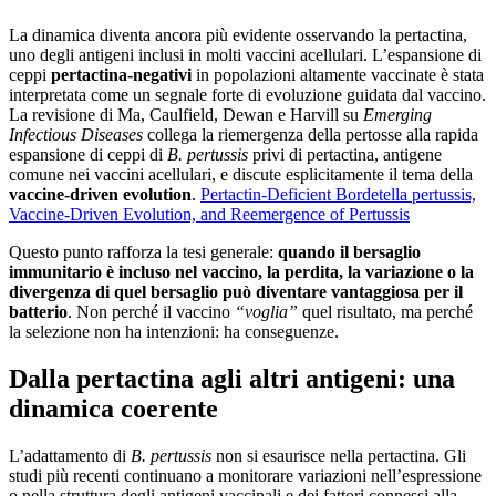
La dinamica diventa ancora più evidente osservando la pertactina,
uno degli antigeni inclusi in molti vaccini acellulari. L’espansione di
ceppi
pertactina-negativi
in popolazioni altamente vaccinate è stata
interpretata come un segnale forte di evoluzione guidata dal vaccino.
La revisione di Ma, Caulfield, Dewan e Harvill su
Emerging
Infectious Diseases
collega la riemergenza della pertosse alla rapida
espansione di ceppi di
B. pertussis
privi di pertactina, antigene
comune nei vaccini acellulari, e discute esplicitamente il tema della
vaccine-driven evolution
.
Pertactin-Deficient Bordetella pertussis,
Vaccine-Driven Evolution, and Reemergence of Pertussis
Questo punto rafforza la tesi generale:
quando il bersaglio
immunitario è incluso nel vaccino, la perdita, la variazione o la
divergenza di quel bersaglio può diventare vantaggiosa per il
batterio
. Non perché il vaccino
“voglia”
quel risultato, ma perché
la selezione non ha intenzioni: ha conseguenze.
Dalla pertactina agli altri antigeni: una
dinamica coerente
L’adattamento di
B. pertussis
non si esaurisce nella pertactina. Gli
studi più recenti continuano a monitorare variazioni nell’espressione
o nella struttura degli antigeni vaccinali e dei fattori connessi alla