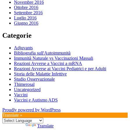
Novembre 2016
Ottobre 2016
Settembre 2016
Luglio 2016
Giugno 2016
Categorie
Adjuvants
Bibliografia sull'Autoimmunità
Immunità Naturale vs Vaccinazioni Massali
Reazioni Avverse a Vaccini a mRNA
Reazioni Avverse ai Vaccini Pediatrici e per Adulti
Storia delle Malattie Infettive
Studio Osservazionale
Thimerosal
Uncategorized
Vaccini
Vaccini e Autismo ADS
Proudly powered by WordPress
Translate »
Powered by
Translate