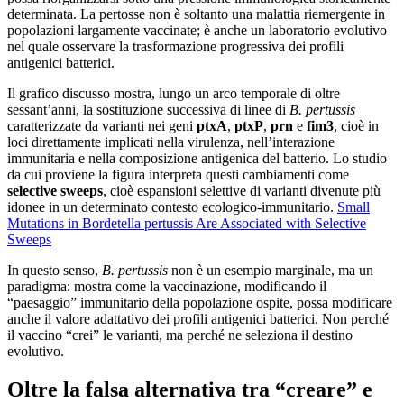
determinata. La pertosse non è soltanto una malattia riemergente in
popolazioni largamente vaccinate; è anche un laboratorio evolutivo
nel quale osservare la trasformazione progressiva dei profili
antigenici batterici.
Il grafico discusso mostra, lungo un arco temporale di oltre
sessant’anni, la sostituzione successiva di linee di
B. pertussis
caratterizzate da varianti nei geni
ptxA
,
ptxP
,
prn
e
fim3
, cioè in
loci direttamente implicati nella virulenza, nell’interazione
immunitaria e nella composizione antigenica del batterio. Lo studio
da cui proviene la figura interpreta questi cambiamenti come
selective sweeps
, cioè espansioni selettive di varianti divenute più
idonee in un determinato contesto ecologico-immunitario.
Small
Mutations in Bordetella pertussis Are Associated with Selective
Sweeps
In questo senso,
B. pertussis
non è un esempio marginale, ma un
paradigma: mostra come la vaccinazione, modificando il
“paesaggio” immunitario della popolazione ospite, possa modificare
anche il valore adattativo dei profili antigenici batterici. Non perché
il vaccino “crei” le varianti, ma perché ne seleziona il destino
evolutivo.
Oltre la falsa alternativa tra “creare” e