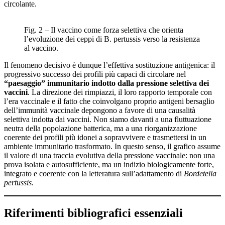
circolante.
Fig. 2 – Il vaccino come forza selettiva che orienta
l’evoluzione dei ceppi di B. pertussis verso la resistenza
al vaccino.
Il fenomeno decisivo è dunque l’effettiva sostituzione antigenica: il
progressivo successo dei profili più capaci di circolare nel
“paesaggio” immunitario indotto dalla pressione selettiva dei
vaccini
. La direzione dei rimpiazzi, il loro rapporto temporale con
l’era vaccinale e il fatto che coinvolgano proprio antigeni bersaglio
dell’immunità vaccinale depongono a favore di una causalità
selettiva indotta dai vaccini. Non siamo davanti a una fluttuazione
neutra della popolazione batterica, ma a una riorganizzazione
coerente dei profili più idonei a sopravvivere e trasmettersi in un
ambiente immunitario trasformato. In questo senso, il grafico assume
il valore di una traccia evolutiva della pressione vaccinale: non una
prova isolata e autosufficiente, ma un indizio biologicamente forte,
integrato e coerente con la letteratura sull’adattamento di
Bordetella
pertussis
.
Riferimenti bibliografici essenziali