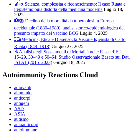
🔬🌿 Scienza, complessità e riconoscimento: Il caso Ruata e
l’epistemologia distorta della medicina moderna
Luglio 18,
2025
🏥📚 Declino della mortalità da tubercolosi in Europa
occidentale (1880–1980): analisi storico-epidemiologica del
presunto impatto del vaccino BCG
Luglio 4, 2025
💥🕯️Medicina, Etica e Dissenso: la Visione Igienista di Carlo
Ruata (1849–1918)
Giugno 27, 2025
🔺Analisi degli Scostamenti di Mortalità nelle Fasce d’Età
15–29, 30–49 e 50–64: Studio Osservazionale Basato sui Dati
ISTAT (2015–2023)
Giugno 18, 2025
Autoimmunity Reactions Cloud
adiuvanti
alluminio
anticorpi
antigeni
ASD
ASIA
autismo
autoanticorpi
autoimmune