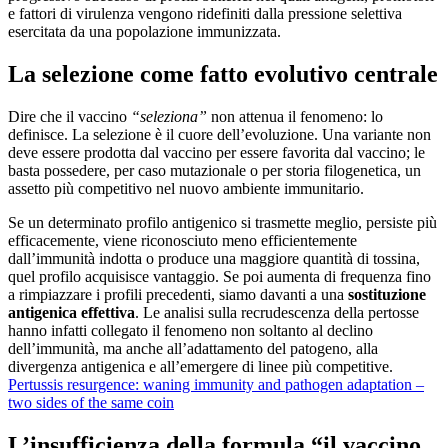
e fattori di virulenza vengono ridefiniti dalla pressione selettiva
esercitata da una popolazione immunizzata.
La selezione come fatto evolutivo centrale
Dire che il vaccino
“seleziona”
non attenua il fenomeno: lo
definisce. La selezione è il cuore dell’evoluzione. Una variante non
deve essere prodotta dal vaccino per essere favorita dal vaccino; le
basta possedere, per caso mutazionale o per storia filogenetica, un
assetto più competitivo nel nuovo ambiente immunitario.
Se un determinato profilo antigenico si trasmette meglio, persiste più
efficacemente, viene riconosciuto meno efficientemente
dall’immunità indotta o produce una maggiore quantità di tossina,
quel profilo acquisisce vantaggio. Se poi aumenta di frequenza fino
a rimpiazzare i profili precedenti, siamo davanti a una
sostituzione
antigenica
effettiva
. Le analisi sulla recrudescenza della pertosse
hanno infatti collegato il fenomeno non soltanto al declino
dell’immunità, ma anche all’adattamento del patogeno, alla
divergenza antigenica e all’emergere di linee più competitive.
Pertussis resurgence: waning immunity and pathogen adaptation –
two sides of the same coin
L’insufficienza della formula “il vaccino