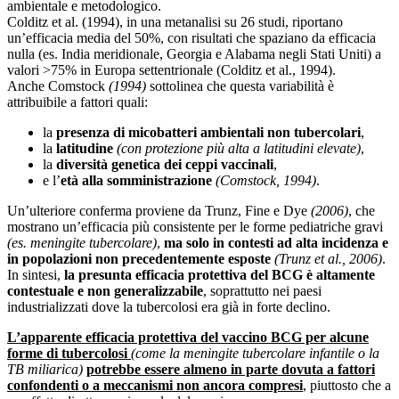
ambientale e metodologico.
Colditz et al. (1994), in una metanalisi su 26 studi, riportano
un’efficacia media del 50%, con risultati che spaziano da efficacia
nulla (es. India meridionale, Georgia e Alabama negli Stati Uniti) a
valori >75% in Europa settentrionale (
Colditz et al., 1994
).
Anche Comstock
(1994)
sottolinea che questa variabilità è
attribuibile a fattori quali:
la
presenza di micobatteri ambientali non tubercolari
,
la
latitudine
(con protezione più alta a latitudini elevate)
,
la
diversità genetica dei ceppi vaccinali
,
e l’
età alla somministrazione
(
Comstock, 1994
)
.
Un’ulteriore conferma proviene da Trunz, Fine e Dye
(2006)
, che
mostrano un’efficacia più consistente per le forme pediatriche gravi
(es. meningite tubercolare)
,
ma
solo in contesti ad alta incidenza e
in popolazioni non precedentemente esposte
(
Trunz et al., 2006
)
.
In sintesi,
la presunta efficacia protettiva del BCG è altamente
contestuale e non generalizzabile
, soprattutto nei paesi
industrializzati dove la tubercolosi era già in forte declino.
L’apparente efficacia protettiva del vaccino BCG per alcune
forme di tubercolosi
(come la meningite tubercolare infantile o la
TB miliarica)
potrebbe essere almeno in parte dovuta a fattori
confondenti o a meccanismi non ancora compresi
,
piuttosto che a