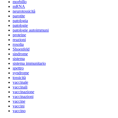
morbillo
mRNA
neurotossicità
parotite
patologia
patologie
patologie autoimmuni
proteine
reazioni
rosolia
Shoenfeld
sindrome
sistema
sistema immunitario
spettro
syndrome
tossicità
vaccinale
vaccinali
vaccinazione
vaccinazioni
vaccine
vaccini
vaccino