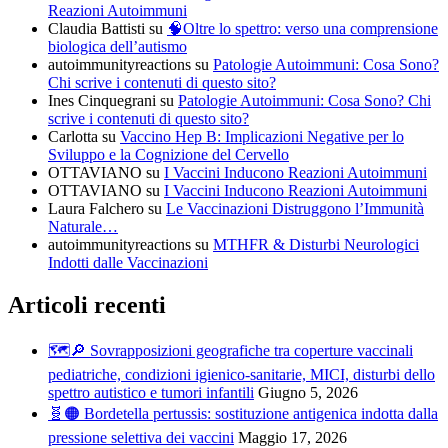
Reazioni Autoimmuni
Claudia Battisti
su
🧠Oltre lo spettro: verso una comprensione
biologica dell’autismo
autoimmunityreactions
su
Patologie Autoimmuni: Cosa Sono?
Chi scrive i contenuti di questo sito?
Ines Cinquegrani
su
Patologie Autoimmuni: Cosa Sono? Chi
scrive i contenuti di questo sito?
Carlotta
su
Vaccino Hep B: Implicazioni Negative per lo
Sviluppo e la Cognizione del Cervello
OTTAVIANO
su
I Vaccini Inducono Reazioni Autoimmuni
OTTAVIANO
su
I Vaccini Inducono Reazioni Autoimmuni
Laura Falchero
su
Le Vaccinazioni Distruggono l’Immunità
Naturale…
autoimmunityreactions
su
MTHFR & Disturbi Neurologici
Indotti dalle Vaccinazioni
Articoli recenti
🗺️🔎 Sovrapposizioni geografiche tra coperture vaccinali
pediatriche, condizioni igienico-sanitarie, MICI, disturbi dello
spettro autistico e tumori infantili
Giugno 5, 2026
🧬🟠 Bordetella pertussis: sostituzione antigenica indotta dalla
pressione selettiva dei vaccini
Maggio 17, 2026