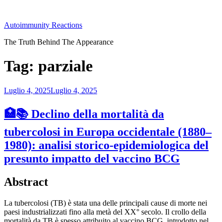
Salta
al
Autoimmunity Reactions
contenuto
The Truth Behind The Appearance
Tag:
parziale
Pubblicato
Luglio 4, 2025
Luglio 4, 2025
il
🏥📚 Declino della mortalità da
tubercolosi in Europa occidentale (1880–
1980): analisi storico-epidemiologica del
presunto impatto del vaccino BCG
Abstract
La tubercolosi (TB) è stata una delle principali cause di morte nei
paesi industrializzati fino alla metà del XX° secolo. Il crollo della
mortalità da TB è spesso attribuito al vaccino BCG, introdotto nel