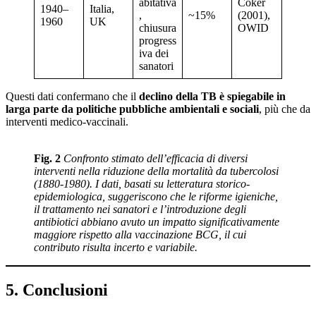
abitativa
Coker
1940–
Italia,
,
~15%
(2001),
1960
UK
chiusura
OWID
progress
iva dei
sanatori
Questi dati confermano che il
declino della TB è spiegabile in
larga parte da politiche pubbliche ambientali e sociali
, più che da
interventi medico-vaccinali.
Fig. 2
Confronto stimato dell’efficacia di diversi
interventi nella riduzione della mortalità da tubercolosi
(1880-1980). I dati, basati su letteratura storico-
epidemiologica, suggeriscono che le riforme igieniche,
il trattamento nei sanatori e l’introduzione degli
antibiotici abbiano avuto un impatto significativamente
maggiore rispetto alla vaccinazione BCG, il cui
contributo risulta incerto e variabile.
5. Conclusioni