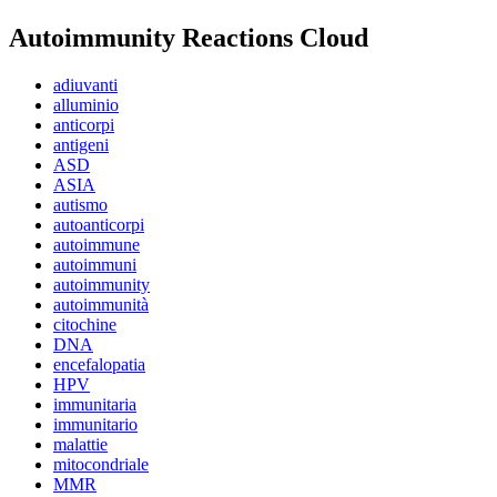
Autoimmunity Reactions Cloud
adiuvanti
alluminio
anticorpi
antigeni
ASD
ASIA
autismo
autoanticorpi
autoimmune
autoimmuni
autoimmunity
autoimmunità
citochine
DNA
encefalopatia
HPV
immunitaria
immunitario
malattie
mitocondriale
MMR