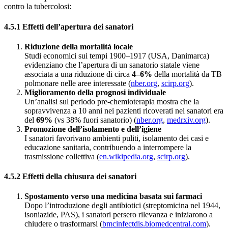
contro la tubercolosi:
4.5.1 Effetti dell’apertura dei sanatori
Riduzione della mortalità locale
Studi economici sui tempi 1900–1917 (USA, Danimarca)
evidenziano che l’apertura di un sanatorio statale viene
associata a una riduzione di circa
4–6%
della mortalità da TB
polmonare nelle aree interessate (
nber.org
,
scirp.org
).
Miglioramento della prognosi individuale
Un’analisi sul periodo pre-chemioterapia mostra che la
sopravvivenza a 10 anni nei pazienti ricoverati nei sanatori era
del
69%
(vs 38% fuori sanatorio) (
nber.org
,
medrxiv.org
).
Promozione dell’isolamento e dell’igiene
I sanatori favorivano ambienti puliti, isolamento dei casi e
educazione sanitaria, contribuendo a interrompere la
trasmissione collettiva (
en.wikipedia.org
,
scirp.org
).
4.5.2 Effetti della chiusura dei sanatori
Spostamento verso una medicina basata sui farmaci
Dopo l’introduzione degli antibiotici (streptomicina nel 1944,
isoniazide, PAS), i sanatori persero rilevanza e iniziarono a
chiudere o trasformarsi (
bmcinfectdis.biomedcentral.com
).