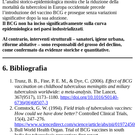
L’analisi storico-epidemiologica mostra che la riduzione della
mortalità da tubercolosi in Europa occidentale precede
l’introduzione del vaccino BCG e prosegue senza variazioni
significative dopo la sua adozione.
Il BCG
non ha inciso significativamente sulla curva
epidemiologica nei paesi industrializzati
.
Al contrario, interventi strutturali – sanatori, igiene urbana,
riforme abitative – sono responsabili del grosso del declino,
come confermato da evidenze storiche e quantitative.
6. Bibliografia
Trunz, B. B., Fine, P. E. M., & Dye, C. (2006).
Effect of BCG
vaccination on childhood tuberculous meningitis and miliary
tuberculosis worldwide: a meta-analysis.
The Lancet,
367(9517), 1173–1180.
https://doi.org/10.1016/S0140-
6736(06)68507-3
Comstock, G. W. (1994).
Field trials of tuberculosis vaccines:
How could we have done better?
Controlled Clinical Trials,
15(4), 247–276.
https://www.sciencedirect.com/science/article/abs/pii/019724
Bull World Health Organ. Trial of BCG vaccines in south