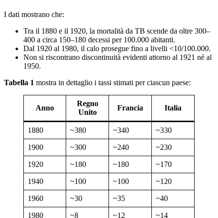
I dati mostrano che:
Tra il 1880 e il 1920, la mortalità da TB scende da oltre 300–
400 a circa 150–180 decessi per 100.000 abitanti.
Dal 1920 al 1980, il calo prosegue fino a livelli <10/100.000.
Non si riscontrano discontinuità evidenti attorno al 1921 né al
1950.
Tabella 1
mostra in dettaglio i tassi stimati per ciascun paese:
Regno
Anno
Francia
Italia
Unito
1880
~380
~340
~330
1900
~300
~240
~230
1920
~180
~180
~170
1940
~100
~100
~120
1960
~30
~35
~40
1980
~8
~12
~14