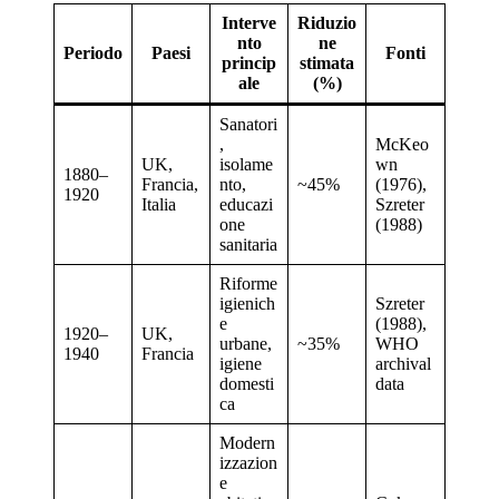
Interve
Riduzio
nto
ne
Periodo
Paesi
Fonti
princip
stimata
ale
(%)
Sanatori
,
McKeo
UK,
isolame
wn
1880–
Francia,
nto,
~45%
(1976),
1920
Italia
educazi
Szreter
one
(1988)
sanitaria
Riforme
igienich
Szreter
e
(1988),
1920–
UK,
urbane,
~35%
WHO
1940
Francia
igiene
archival
domesti
data
ca
Modern
izzazion
e