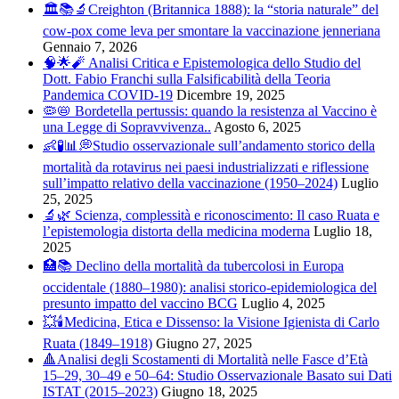
🏛️📚🔬Creighton (Britannica 1888): la “storia naturale” del
cow-pox come leva per smontare la vaccinazione jenneriana
Gennaio 7, 2026
🧠🌟🧨 Analisi Critica e Epistemologica dello Studio del
Dott. Fabio Franchi sulla Falsificabilità della Teoria
Pandemica COVID-19
Dicembre 19, 2025
🦠📛 Bordetella pertussis: quando la resistenza al Vaccino è
una Legge di Sopravvivenza..
Agosto 6, 2025
👶🧪📊💭Studio osservazionale sull’andamento storico della
mortalità da rotavirus nei paesi industrializzati e riflessione
sull’impatto relativo della vaccinazione (1950–2024)
Luglio
25, 2025
🔬🌿 Scienza, complessità e riconoscimento: Il caso Ruata e
l’epistemologia distorta della medicina moderna
Luglio 18,
2025
🏥📚 Declino della mortalità da tubercolosi in Europa
occidentale (1880–1980): analisi storico-epidemiologica del
presunto impatto del vaccino BCG
Luglio 4, 2025
💥🕯️Medicina, Etica e Dissenso: la Visione Igienista di Carlo
Ruata (1849–1918)
Giugno 27, 2025
🔺Analisi degli Scostamenti di Mortalità nelle Fasce d’Età
15–29, 30–49 e 50–64: Studio Osservazionale Basato sui Dati
ISTAT (2015–2023)
Giugno 18, 2025