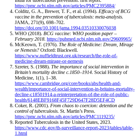
India for tuberculosis prevention: first report.
https://pmc.ncbi.nlm.nih.gov/articles/PMC2395884/
Colditz, G. A., Brewer, T. F., et al. (1994).
Efficacy of BCG
vaccine in the prevention of tuberculosis: meta-analysis.
JAMA, 271(9), 698–702.
https://doi.org/10.1001/jama.1994.03510330076038
WHO (2018).
BCG vaccine: WHO position paper –
February 2018.
https://pubmed.ncbi.nlm.nih.gov/29609965/
McKeown, T. (1976).
The Role of Medicine: Dream, Mirage
or Nemesis?
Oxford: Blackwell.
https://www.nuffieldtrust.org.uk/research/the-role-of-
medicine-dream-mirage-or-nemesis
Szreter, S. (1988).
The importance of social intervention in
Britain’s mortality decline c.1850–1914.
Social History of
Medicine, 1(1), 1–38.
https://www.cambridge.org/core/books/abs/health-and-
wealth/importance-of-social-intervention-in-britains-mortality-
decline-c18501914-a-reinterpretation-of-the-role-of-public-
health/6148EBF9168F45F729D647F28D5EF4CD
Coker, R. (2001).
From chaos to coercion: detention and the
control of tuberculosis.
St. Martin’s Press.
https://pmc.ncbi.nlm.nih.gov/articles/PMC1119235/
Reported Tuberculosis in the United States, 2023.
https://www.cdc.gov/tb-surveillance-report-2023/tables/table-
1.html