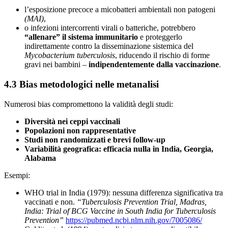
l’esposizione precoce a micobatteri ambientali non patogeni
(MAI)
,
o infezioni intercorrenti virali o batteriche, potrebbero
“allenare” il sistema immunitario
e proteggerlo
indirettamente contro la disseminazione sistemica del
Mycobacterium tuberculosis
, riducendo il rischio di forme
gravi nei bambini –
indipendentemente dalla vaccinazione
.
4.3 Bias metodologici nelle metanalisi
Numerosi bias compromettono la validità degli studi:
Diversità nei ceppi vaccinali
Popolazioni non rappresentative
Studi non randomizzati e brevi follow-up
Variabilità geografica: efficacia nulla in India, Georgia,
Alabama
Esempi:
WHO trial in India (1979): nessuna differenza significativa tra
vaccinati e non.
“Tuberculosis Prevention Trial, Madras,
India: Trial of BCG Vaccine in South India for Tuberculosis
Prevention”
https://pubmed.ncbi.nlm.nih.gov/7005086/