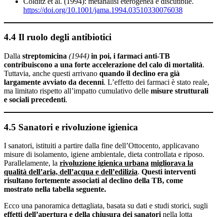
Colditz et al. (1994): metanalisi eterogenea e discutibile.
https://doi.org/10.1001/jama.1994.03510330076038
4.4 Il ruolo degli antibiotici
Dalla
streptomicina
(1944)
in poi, i farmaci anti-TB
contribuiscono a una forte accelerazione del calo di mortalità
.
Tuttavia, anche questi arrivano
quando il declino era già
largamente avviato
da decenni
. L’effetto dei farmaci è stato reale,
ma limitato rispetto all’impatto cumulativo delle
misure strutturali
e sociali precedenti
.
4.5 Sanatori e rivoluzione igienica
I sanatori, istituiti a partire dalla fine dell’Ottocento, applicavano
misure di isolamento, igiene ambientale, dieta controllata e riposo.
Parallelamente, la
rivoluzione igienica urbana
migliorava la
qualità dell’aria, dell’acqua e dell’edilizia
.
Questi interventi
risultano fortemente associati al declino della TB, come
mostrato nella tabella seguente.
Ecco una panoramica dettagliata, basata su dati e studi storici, sugli
effetti dell’apertura e della chiusura dei sanatori
nella lotta