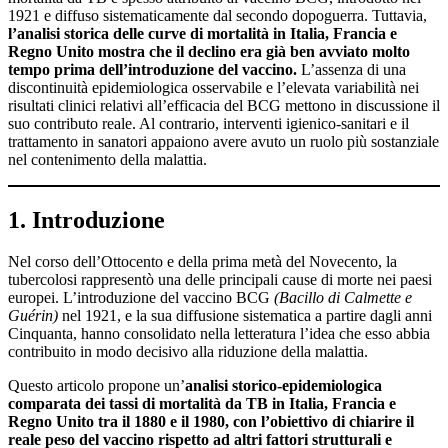
1921 e diffuso sistematicamente dal secondo dopoguerra. Tuttavia,
l’analisi storica delle curve di mortalità in Italia, Francia e
Regno Unito mostra che il declino era già ben avviato molto
tempo prima dell’introduzione del vaccino.
L’assenza di una
discontinuità epidemiologica osservabile e l’elevata variabilità nei
risultati clinici relativi all’efficacia del BCG mettono in discussione il
suo contributo reale. Al contrario, interventi igienico-sanitari e il
trattamento in sanatori appaiono avere avuto un ruolo più sostanziale
nel contenimento della malattia.
1. Introduzione
Nel corso dell’Ottocento e della prima metà del Novecento, la
tubercolosi rappresentò una delle principali cause di morte nei paesi
europei. L’introduzione del vaccino BCG
(Bacillo di Calmette e
Guérin)
nel 1921, e la sua diffusione sistematica a partire dagli anni
Cinquanta, hanno consolidato nella letteratura l’idea che esso abbia
contribuito in modo decisivo alla riduzione della malattia.
Questo articolo propone un’
analisi storico-epidemiologica
comparata dei tassi di mortalità da TB in Italia, Francia e
Regno Unito tra il 1880 e il 1980, con l’obiettivo di chiarire il
reale peso del vaccino rispetto ad altri fattori strutturali e