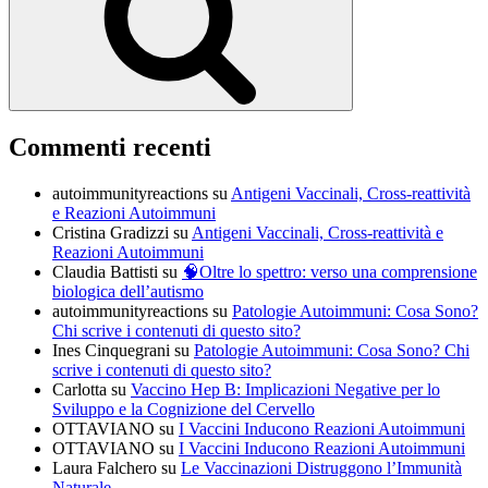
Commenti recenti
autoimmunityreactions
su
Antigeni Vaccinali, Cross-reattività
e Reazioni Autoimmuni
Cristina Gradizzi
su
Antigeni Vaccinali, Cross-reattività e
Reazioni Autoimmuni
Claudia Battisti
su
🧠Oltre lo spettro: verso una comprensione
biologica dell’autismo
autoimmunityreactions
su
Patologie Autoimmuni: Cosa Sono?
Chi scrive i contenuti di questo sito?
Ines Cinquegrani
su
Patologie Autoimmuni: Cosa Sono? Chi
scrive i contenuti di questo sito?
Carlotta
su
Vaccino Hep B: Implicazioni Negative per lo
Sviluppo e la Cognizione del Cervello
OTTAVIANO
su
I Vaccini Inducono Reazioni Autoimmuni
OTTAVIANO
su
I Vaccini Inducono Reazioni Autoimmuni
Laura Falchero
su
Le Vaccinazioni Distruggono l’Immunità
Naturale…