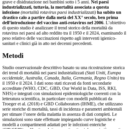
grave e disidratazione nei bambini sotto i 5 anni.
Nei paesi
industrializzati, tuttavia, la mortalità associata a questa
infezione
(mortalità rotavirus paesi industrializzati)
ha subìto un
drastico calo a partire dalla metà del XX° secolo, ben prima
dell’introduzione del vaccino anti-rotavirus nel 2006
. L’obiettivo
di questo studio è analizzare il trend storico della mortalità da
rotavirus nei paesi ad alto reddito tra il 1950 e il 2024, esaminando il
peso relativo delle vaccinazioni rispetto agli interventi igienico-
sanitari e clinici già in atto nei decenni precedenti.
Metodi
Studio osservazionale descrittivo basato su una ricostruzione storica
dei trend di mortalità nei paesi industrializzati
(Stati Uniti, Europa
occidentale, Australia, Canada, Italia, Germania, Regno Unito)
tra
il 1950 e il 2024. I dati sono stati ricavati da fonti secondarie
accreditate (WHO, CDC, GBD, Our World in Data, ISS, RKI,
NHS) e integrati con simulazioni epidemiologiche coerenti con la
letteratura scientifica, in particolare con modelli pubblicati da
Troeger et al. (2018) e GBD Collaborators (IHME), che utilizzano
serie storiche di mortalità, tassi di incidenza e parametri ambientali
per stimare l’onere della malattia in assenza di dati completi. Le
simulazioni sono state effettuate impiegando curve logistiche e
modelli a compartimenti adattati per le infezioni enteriche