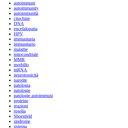
autoimmuni
autoimmunity
autoimmunità
citochine
DNA
encefalopatia
HPV
immunitaria
immunitario
malattie
mitocondriale
MMR
morbillo
mRNA
neurotossicità
parotite
patologia
patologie
patologie autoimmuni
proteine
reazioni
rosolia
Shoenfeld
sindrome
sistema