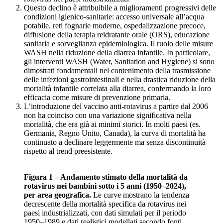
Questo declino è attribuibile a miglioramenti progressivi delle
condizioni igienico-sanitarie: accesso universale all’acqua
potabile, reti fognarie moderne, ospedalizzazione precoce,
diffusione della terapia reidratante orale (ORS), educazione
sanitaria e sorveglianza epidemiologica. Il ruolo delle misure
WASH nella riduzione della diarrea infantile. In particolare,
gli interventi WASH (Water, Sanitation and Hygiene) si sono
dimostrati fondamentali nel contenimento della trasmissione
delle infezioni gastrointestinali e nella drastica riduzione della
mortalità infantile correlata alla diarrea, confermando la loro
efficacia come misure di prevenzione primaria.
L’introduzione del vaccino anti-rotavirus a partire dal 2006
non ha coinciso con una variazione significativa nella
mortalità, che era già ai minimi storici. In molti paesi (es.
Germania, Regno Unito, Canada), la curva di mortalità ha
continuato a declinare leggermente ma senza discontinuità
rispetto al trend preesistente.
Figura 1 – Andamento stimato della mortalità da
rotavirus nei bambini sotto i 5 anni (1950–2024),
per area geografica.
Le curve mostrano la tendenza
decrescente della mortalità specifica da rotavirus nei
paesi industrializzati, con dati simulati per il periodo
1950–1989 e dati realistici modellati secondo fonti