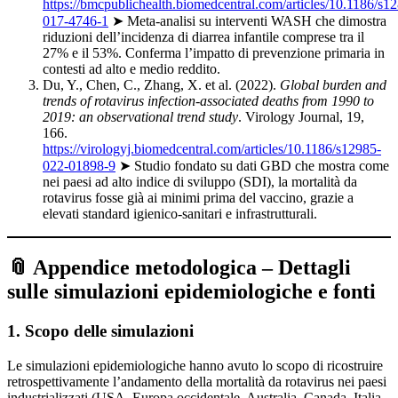
https://bmcpublichealth.biomedcentral.com/articles/10.1186/s1
017-4746-1
➤ Meta-analisi su interventi WASH che dimostra
riduzioni dell’incidenza di diarrea infantile comprese tra il
27% e il 53%. Conferma l’impatto di prevenzione primaria in
contesti ad alto e medio reddito.
Du, Y., Chen, C., Zhang, X. et al. (2022).
Global burden and
trends of rotavirus infection-associated deaths from 1990 to
2019: an observational trend study
. Virology Journal, 19,
166.
https://virologyj.biomedcentral.com/articles/10.1186/s12985-
022-01898-9
➤ Studio fondato su dati GBD che mostra come
nei paesi ad alto indice di sviluppo (SDI), la mortalità da
rotavirus fosse già ai minimi prima del vaccino, grazie a
elevati standard igienico-sanitari e infrastrutturali.
📎 Appendice metodologica – Dettagli
sulle simulazioni epidemiologiche e fonti
1. Scopo delle simulazioni
Le simulazioni epidemiologiche hanno avuto lo scopo di ricostruire
retrospettivamente l’andamento della mortalità da rotavirus nei paesi
industrializzati (USA, Europa occidentale, Australia, Canada, Italia,