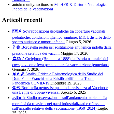
autoimmunityreactions
su
MTHFR & Disturbi Neurologici
Indotti dalle Vaccinazioni
Articoli recenti
🗺️🔎 Sovrapposizioni geografiche tra coperture vaccinali
pediatriche, condizioni igienico-sanitarie, MICI, disturbi dello
spettro autistico e tumori infantili
Giugno 5, 2026
🧬🟠 Bordetella pertussis: sostituzione antigenica indotta dalla
pressione selettiva dei vaccini
Maggio 17, 2026
🏛️📚🔬Creighton (Britannica 1888): la “storia naturale” del
cow-pox come leva per smontare la vaccinazione jenneriana
Gennaio 7, 2026
🧠🌟🧨 Analisi Critica e Epistemologica dello Studio del
Dott. Fabio Franchi sulla Falsificabilità della Teoria
Pandemica COVID-19
Dicembre 19, 2025
🦠📛 Bordetella pertussis: quando la resistenza al Vaccino è
una Legge di Sopravvivenza..
Agosto 6, 2025
👶🧪📊💭Studio osservazionale sull’andamento storico della
mortalità da rotavirus nei paesi industrializzati e riflessione
sull’impatto relativo della vaccinazione (1950–2024)
Luglio
25, 2025