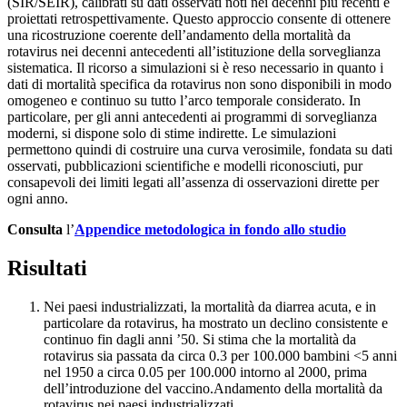
(SIR/SEIR), calibrati su dati osservati noti nei decenni più recenti e
proiettati retrospettivamente. Questo approccio consente di ottenere
una ricostruzione coerente dell’andamento della mortalità da
rotavirus nei decenni antecedenti all’istituzione della sorveglianza
sistematica. Il ricorso a simulazioni si è reso necessario in quanto i
dati di mortalità specifica da rotavirus non sono disponibili in modo
omogeneo e continuo su tutto l’arco temporale considerato. In
particolare, per gli anni antecedenti ai programmi di sorveglianza
moderni, si dispone solo di stime indirette. Le simulazioni
permettono quindi di costruire una curva verosimile, fondata su dati
osservati, pubblicazioni scientifiche e modelli riconosciuti, pur
consapevoli dei limiti legati all’assenza di osservazioni dirette per
ogni anno.
Consulta
l’
Appendice metodologica in fondo allo studio
Risultati
Nei paesi industrializzati, la mortalità da diarrea acuta, e in
particolare da rotavirus, ha mostrato un declino consistente e
continuo fin dagli anni ’50. Si stima che la mortalità da
rotavirus sia passata da circa 0.3 per 100.000 bambini <5 anni
nel 1950 a circa 0.05 per 100.000 intorno al 2000, prima
dell’introduzione del vaccino.Andamento della mortalità da
rotavirus nei paesi industrializzati.