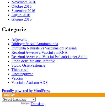
Novembre 2016
Ottobre 2016
Settembre 2016
Luglio 2016
Giugno 2016
Categorie
Adjuvants
Bibliografia sull'Autoimmunità
Immunità Naturale vs Vaccinazioni Massali
Reazioni Avverse a Vaccini a mRNA
Reazioni Avverse ai Vaccini Pediatrici e per Adulti
Storia delle Malattie Infettive
Studio Osservazionale
Thimerosal
Uncategorized
Vaccini
Vaccini e Autismo ADS
Proudly powered by WordPress
Translate »
Powered by
Translate