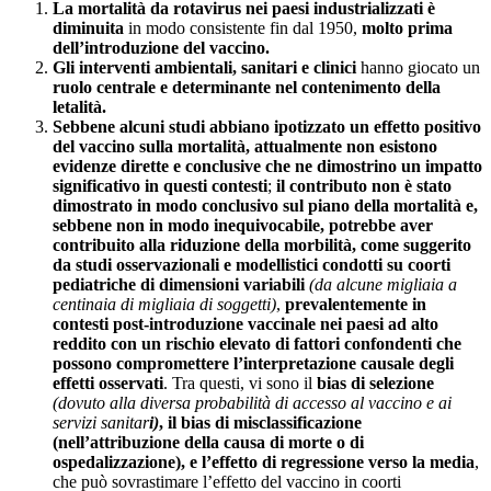
La mortalità da rotavirus nei paesi industrializzati è
diminuita
in modo consistente fin dal 1950,
molto prima
dell’introduzione del vaccino.
Gli interventi ambientali, sanitari e clinici
hanno giocato un
ruolo centrale e determinante nel contenimento della
letalità.
Sebbene alcuni studi abbiano ipotizzato un effetto positivo
del vaccino sulla mortalità, attualmente non esistono
evidenze dirette e conclusive che ne dimostrino un impatto
significativo in questi contesti
;
il contributo non è stato
dimostrato in modo conclusivo sul piano della mortalità e,
sebbene non in modo inequivocabile, potrebbe aver
contribuito alla riduzione della morbilità, come suggerito
da studi osservazionali e modellistici condotti su coorti
pediatriche di dimensioni variabili
(da alcune migliaia a
centinaia di migliaia di soggetti)
,
prevalentemente in
contesti post-introduzione vaccinale nei paesi ad alto
reddito
con un rischio elevato di fattori confondenti che
possono compromettere l’interpretazione causale degli
effetti osservati
. Tra questi, vi sono il
bias di selezione
(dovuto alla diversa probabilità di accesso al vaccino e ai
servizi sanitar
i)
, il bias di misclassificazione
(nell’attribuzione della causa di morte o di
ospedalizzazione), e l’effetto di regressione verso la media
,
che può sovrastimare l’effetto del vaccino in coorti