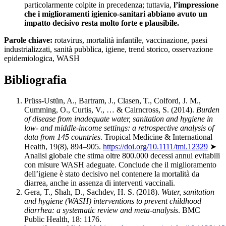
particolarmente colpite in precedenza; tuttavia,
l’impressione
che i miglioramenti igienico-sanitari abbiano avuto un
impatto decisivo resta molto forte e plausibile.
Parole chiave:
rotavirus, mortalità infantile, vaccinazione, paesi
industrializzati, sanità pubblica, igiene, trend storico, osservazione
epidemiologica, WASH
Bibliografia
Prüss-Ustün, A., Bartram, J., Clasen, T., Colford, J. M.,
Cumming, O., Curtis, V., … & Cairncross, S. (2014).
Burden
of disease from inadequate water, sanitation and hygiene in
low- and middle-income settings: a retrospective analysis of
data from 145 countries
. Tropical Medicine & International
Health, 19(8), 894–905.
https://doi.org/10.1111/tmi.12329
➤
Analisi globale che stima oltre 800.000 decessi annui evitabili
con misure WASH adeguate. Conclude che il miglioramento
dell’igiene è stato decisivo nel contenere la mortalità da
diarrea, anche in assenza di interventi vaccinali.
Gera, T., Shah, D., Sachdev, H. S. (2018).
Water, sanitation
and hygiene (WASH) interventions to prevent childhood
diarrhea: a systematic review and meta-analysis
. BMC
Public Health, 18: 1176.