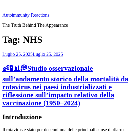
Salta
al
Autoimmunity Reactions
contenuto
The Truth Behind The Appearance
Tag:
NHS
Pubblicato
Luglio 25, 2025
Luglio 25, 2025
il
👶🧪📊💭Studio osservazionale
sull’andamento storico della mortalità da
rotavirus nei paesi industrializzati e
riflessione sull’impatto relativo della
vaccinazione (1950–2024)
Introduzione
Il rotavirus è stato per decenni una delle principali cause di diarrea