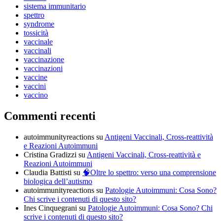
sistema immunitario
spettro
syndrome
tossicità
vaccinale
vaccinali
vaccinazione
vaccinazioni
vaccine
vaccini
vaccino
Commenti recenti
autoimmunityreactions
su
Antigeni Vaccinali, Cross-reattività
e Reazioni Autoimmuni
Cristina Gradizzi
su
Antigeni Vaccinali, Cross-reattività e
Reazioni Autoimmuni
Claudia Battisti
su
🧠Oltre lo spettro: verso una comprensione
biologica dell’autismo
autoimmunityreactions
su
Patologie Autoimmuni: Cosa Sono?
Chi scrive i contenuti di questo sito?
Ines Cinquegrani
su
Patologie Autoimmuni: Cosa Sono? Chi
scrive i contenuti di questo sito?