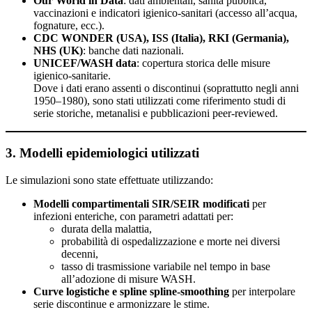
Our World in Data
: dati ambientali, sanità pubblica,
vaccinazioni e indicatori igienico-sanitari (accesso all’acqua,
fognature, ecc.).
CDC WONDER (USA), ISS (Italia), RKI (Germania),
NHS (UK)
: banche dati nazionali.
UNICEF/WASH data
: copertura storica delle misure
igienico-sanitarie.
Dove i dati erano assenti o discontinui (soprattutto negli anni
1950–1980), sono stati utilizzati come riferimento studi di
serie storiche, metanalisi e pubblicazioni peer-reviewed.
3. Modelli epidemiologici utilizzati
Le simulazioni sono state effettuate utilizzando:
Modelli compartimentali SIR/SEIR modificati
per
infezioni enteriche, con parametri adattati per:
durata della malattia,
probabilità di ospedalizzazione e morte nei diversi
decenni,
tasso di trasmissione variabile nel tempo in base
all’adozione di misure WASH.
Curve logistiche e spline spline-smoothing
per interpolare
serie discontinue e armonizzare le stime.