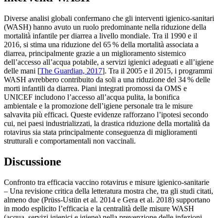
Diverse analisi globali confermano che gli interventi igienico-sanitari
(WASH) hanno avuto un ruolo predominante nella riduzione della
mortalità infantile per diarrea a livello mondiale. Tra il 1990 e il
2016, si stima una riduzione del 65 % della mortalità associata a
diarrea, principalmente grazie a un miglioramento sistemico
dell’accesso all’acqua potabile, a servizi igienici adeguati e all’igiene
delle mani [
The Guardian, 2017
]. Tra il 2005 e il 2015, i programmi
WASH avrebbero contribuito da soli a una riduzione del 34 % delle
morti infantili da diarrea. Piani integrati promossi da OMS e
UNICEF includono l’accesso all’acqua pulita, la bonifica
ambientale e la promozione dell’igiene personale tra le misure
salvavita più efficaci. Queste evidenze rafforzano l’ipotesi secondo
cui, nei paesi industrializzati, la drastica riduzione della mortalità da
rotavirus sia stata principalmente conseguenza di miglioramenti
strutturali e comportamentali non vaccinali.
Discussione
Confronto tra efficacia vaccino rotavirus e misure igienico-sanitarie
– Una revisione critica della letteratura mostra che, tra gli studi citati,
almeno due (Prüss-Ustün et al. 2014 e Gera et al. 2018) supportano
in modo esplicito l’efficacia e la centralità delle misure WASH
(acqua, servizi igienici e igiene) nella prevenzione delle infezioni