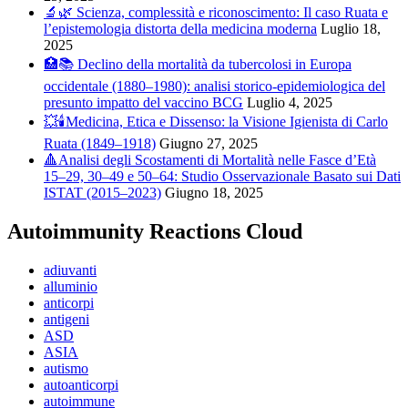
🔬🌿 Scienza, complessità e riconoscimento: Il caso Ruata e
l’epistemologia distorta della medicina moderna
Luglio 18,
2025
🏥📚 Declino della mortalità da tubercolosi in Europa
occidentale (1880–1980): analisi storico-epidemiologica del
presunto impatto del vaccino BCG
Luglio 4, 2025
💥🕯️Medicina, Etica e Dissenso: la Visione Igienista di Carlo
Ruata (1849–1918)
Giugno 27, 2025
🔺Analisi degli Scostamenti di Mortalità nelle Fasce d’Età
15–29, 30–49 e 50–64: Studio Osservazionale Basato sui Dati
ISTAT (2015–2023)
Giugno 18, 2025
Autoimmunity Reactions Cloud
adiuvanti
alluminio
anticorpi
antigeni
ASD
ASIA
autismo
autoanticorpi
autoimmune