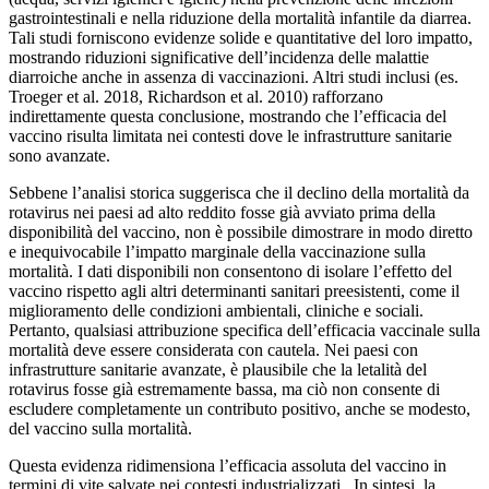
gastrointestinali e nella riduzione della mortalità infantile da diarrea.
Tali studi forniscono evidenze solide e quantitative del loro impatto,
mostrando riduzioni significative dell’incidenza delle malattie
diarroiche anche in assenza di vaccinazioni. Altri studi inclusi (es.
Troeger et al. 2018, Richardson et al. 2010) rafforzano
indirettamente questa conclusione, mostrando che l’efficacia del
vaccino risulta limitata nei contesti dove le infrastrutture sanitarie
sono avanzate.
Sebbene l’analisi storica suggerisca che il declino della mortalità da
rotavirus nei paesi ad alto reddito fosse già avviato prima della
disponibilità del vaccino, non è possibile dimostrare in modo diretto
e inequivocabile l’impatto marginale della vaccinazione sulla
mortalità. I dati disponibili non consentono di isolare l’effetto del
vaccino rispetto agli altri determinanti sanitari preesistenti, come il
miglioramento delle condizioni ambientali, cliniche e sociali.
Pertanto, qualsiasi attribuzione specifica dell’efficacia vaccinale sulla
mortalità deve essere considerata con cautela. Nei paesi con
infrastrutture sanitarie avanzate, è plausibile che la letalità del
rotavirus fosse già estremamente bassa, ma ciò non consente di
escludere completamente un contributo positivo, anche se modesto,
del vaccino sulla mortalità.
Questa evidenza ridimensiona l’efficacia assoluta del vaccino in
termini di vite salvate nei contesti industrializzati. In sintesi, la