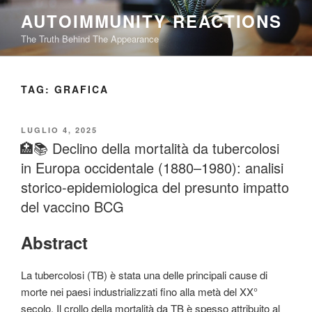
Salta
AUTOIMMUNITY REACTIONS
al
The Truth Behind The Appearance
contenuto
TAG:
GRAFICA
PUBBLICATO
LUGLIO 4, 2025
IL
🏥📚 Declino della mortalità da tubercolosi
in Europa occidentale (1880–1980): analisi
storico-epidemiologica del presunto impatto
del vaccino BCG
Abstract
La tubercolosi (TB) è stata una delle principali cause di
morte nei paesi industrializzati fino alla metà del XX°
secolo. Il crollo della mortalità da TB è spesso attribuito al