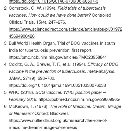
https://doi.org/10.1016/S0140-6736(06)68507-3
Comstock, G. W. (1994).
Field trials of tuberculosis
vaccines: How could we have done better?
Controlled
Clinical Trials, 15(4), 247–276.
https://www.sciencedirect.com/science/article/abs/pii/01972
45694900426
Bull World Health Organ. Trial of BCG vaccines in south
India for tuberculosis prevention: first report.
https://pmc.ncbi.nlm.nih.gov/articles/PMC2395884/
Colditz, G. A., Brewer, T. F., et al. (1994).
Efficacy of BCG
vaccine in the prevention of tuberculosis: meta-analysis.
JAMA, 271(9), 698–702.
https://doi.org/10.1001/jama.1994.03510330076038
WHO (2018).
BCG vaccine: WHO position paper –
February 2018.
https://pubmed.ncbi.nlm.nih.gov/29609965/
McKeown, T. (1976).
The Role of Medicine: Dream, Mirage
or Nemesis?
Oxford: Blackwell.
https://www.nuffieldtrust.org.uk/research/the-role-of-
medicine-dream-mirage-or-nemesis