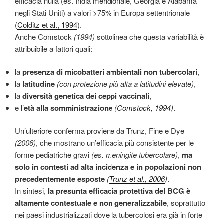
efficacia nulla (es. India meridionale, Georgia e Alabama
negli Stati Uniti) a valori >75% in Europa settentrionale
(
Colditz et al., 1994
).
Anche Comstock
(1994)
sottolinea che questa variabilità è
attribuibile a fattori quali:
la
presenza di micobatteri ambientali non tubercolari
,
la
latitudine
(con protezione più alta a latitudini elevate)
,
la
diversità genetica dei ceppi vaccinali
,
e l’
età alla somministrazione
(
Comstock, 1994
)
.
Un’ulteriore conferma proviene da Trunz, Fine e Dye
(2006)
, che mostrano un’efficacia più consistente per le
forme pediatriche gravi
(es. meningite tubercolare)
,
ma
solo in contesti ad alta incidenza e in popolazioni non
precedentemente esposte
(
Trunz et al., 2006
)
.
In sintesi,
la presunta efficacia protettiva del BCG è
altamente contestuale e non generalizzabile
, soprattutto
nei paesi industrializzati dove la tubercolosi era già in forte