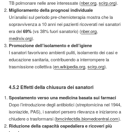
TB polmonare nelle aree interessate (
nber.org
,
scirp.org
).
Miglioramento della prognosi individuale
Un’analisi sul periodo pre-chemioterapia mostra che la
sopravvivenza a 10 anni nei pazienti ricoverati nei sanatori
era del
69%
(vs 38% fuori sanatorio) (
nber.org
,
medrxiv.org
).
Promozione dell’isolamento e dell’igiene
I sanatori favorivano ambienti puliti, isolamento dei casi e
educazione sanitaria, contribuendo a interrompere la
trasmissione collettiva (
en.wikipedia.org
,
scirp.org
).
4.5.2 Effetti della chiusura dei sanatori
Spostamento verso una medicina basata sui farmaci
Dopo l’introduzione degli antibiotici (streptomicina nel 1944,
isoniazide, PAS), i sanatori persero rilevanza e iniziarono a
chiudere o trasformarsi (
bmcinfectdis.biomedcentral.com
).
Riduzione della capacità ospedaliera e ricoveri più