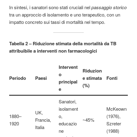
In sintesi, i sanatori sono stati cruciali nel
passaggio storico
tra un approccio di isolamento e uno terapeutico, con un
impatto concreto sui tassi di mortalità nel tempo.
Tabella 2 – Riduzione stimata della mortalità da TB
attribuibile a interventi non farmacologici
Intervent
Riduzion
o
Periodo
Paesi
e stimata
Fonti
principal
(%)
e
Sanatori,
isolament
McKeown
UK,
1880–
o,
(1976),
Francia,
~45%
1920
educazio
Szreter
Italia
ne
(1988)