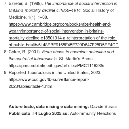
Szreter, S. (1988).
The importance of social intervention in
Britain’s mortality decline c.1850–1914.
Social History of
Medicine, 1(1), 1–38.
https://www.cambridge.org/core/books/abs/health-and-
wealth/importance-of-social-intervention-in-britains-
mortality-decline-c18501914-a-reinterpretation-of-the-role-
of-public-health/6148EBF9168F45F729D647F28D5EF4CD
Coker, R. (2001).
From chaos to coercion: detention and
the control of tuberculosis.
St. Martin’s Press.
https://pmc.ncbi.nlm.nih.gov/articles/PMC1119235/
Reported Tuberculosis in the United States, 2023.
https://www.cdc.gov/tb-surveillance-report-
2023/tables/table-1.html
Autore testo, data mixing e data mining:
Davide Suraci
Pubblicato il 4 Luglio 2025 su:
Autoimmunity Reactions