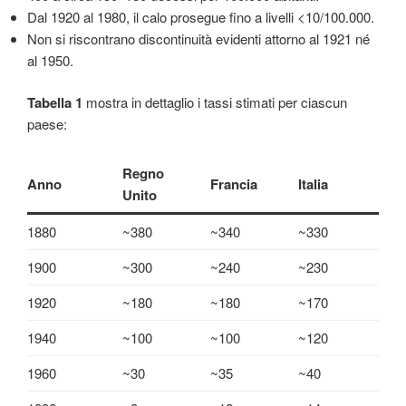
Dal 1920 al 1980, il calo prosegue fino a livelli <10/100.000.
Non si riscontrano discontinuità evidenti attorno al 1921 né
al 1950.
Tabella 1
mostra in dettaglio i tassi stimati per ciascun
paese:
Regno
Anno
Francia
Italia
Unito
1880
~380
~340
~330
1900
~300
~240
~230
1920
~180
~180
~170
1940
~100
~100
~120
1960
~30
~35
~40