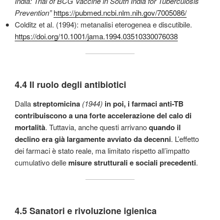
India: Trial of BCG Vaccine in South India for Tuberculosis
Prevention”
https://pubmed.ncbi.nlm.nih.gov/7005086/
Colditz et al. (1994): metanalisi eterogenea e discutibile.
https://doi.org/10.1001/jama.1994.03510330076038
4.4 Il ruolo degli antibiotici
Dalla
streptomicina
(1944)
in poi, i farmaci anti-TB
contribuiscono a una forte accelerazione del calo di
mortalità
. Tuttavia, anche questi arrivano
quando il
declino era già largamente avviato
da decenni
. L’effetto
dei farmaci è stato reale, ma limitato rispetto all’impatto
cumulativo delle
misure strutturali e sociali precedenti
.
4.5 Sanatori e rivoluzione igienica