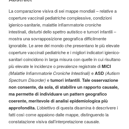
La comparazione visiva di sei mappe mondiali – relative a
coperture vaccinali pediatriche complessive, condizioni
igienico-sanitarie, malattie infiammatorie croniche
intestinali, disturbi dello spettro autistico e tumori infantili –
mostra una sovrapposizione geografica difficilmente
ignorabile. Le aree del mondo che presentano le più elevate
coperture vaccinali pediatriche e i migliori indicatori igienico-
sanitari coincidono in larga misura con quelle in cui risultano
più elevate le incidenze o prevalenze registrate di
MICI
(Malattie Infiammatorie Croniche Intestinali)
e
ASD
(Autism
Spectrum Disorder)
e
tumori infantili
.
Tale osservazione
non consente, da sola, di stabilire un rapporto causale,
ma permette di individuare un pattern geografico
coerente, meritevole di analisi epidemiologica più
approfondita.
L’obiettivo di questa disamina è descrivere i
fatti così come appaiono dalle mappe, distinguendo la
constatazione visiva dall’interpretazione causale.