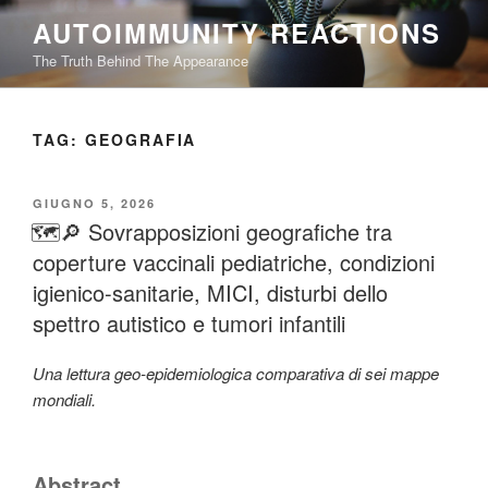
Salta
AUTOIMMUNITY REACTIONS
al
The Truth Behind The Appearance
contenuto
TAG:
GEOGRAFIA
PUBBLICATO
GIUGNO 5, 2026
IL
🗺️🔎 Sovrapposizioni geografiche tra
coperture vaccinali pediatriche, condizioni
igienico-sanitarie, MICI, disturbi dello
spettro autistico e tumori infantili
Una lettura geo-epidemiologica comparativa di sei mappe
mondiali.
Abstract