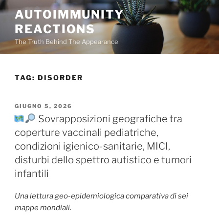
Salta
AUTOIMMUNITY
al
REACTIONS
contenuto
The Truth Behind The Appearance
TAG:
DISORDER
PUBBLICATO
GIUGNO 5, 2026
IL
Sovrapposizioni geografiche tra
coperture vaccinali pediatriche,
condizioni igienico-sanitarie, MICI,
disturbi dello spettro autistico e tumori
infantili
Una lettura geo-epidemiologica comparativa di sei
mappe mondiali.