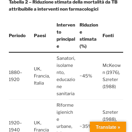
Tabella 2 – Riduzione stimata della mortalità da TB
attribuibile a interventi non farmacologici
Interven
Riduzion
to
e
Periodo
Paesi
Fonti
principal
stimata
e
(%)
Sanatori,
isolame
McKeow
UK,
1880–
nto,
n (1976),
Francia,
~45%
1920
educazio
Szreter
Italia
ne
(1988)
sanitaria
Riforme
igienich
Szreter
e
(1988),
1920–
UK,
urbane,
~35%
WHO
Translate »
1940
Francia