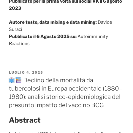
Pubblicato per la prima volta sul social VK il 6 agosto
2023
Autore testo, data mixing e data mining:
Davide
Suraci
Pubblicato il 6 Agosto 2025 su:
Autoimmunity
Reactions
PUBBLICATO
LUGLIO 4, 2025
IL
Declino della mortalità da
tubercolosi in Europa occidentale (1880–
1980): analisi storico-epidemiologica del
presunto impatto del vaccino BCG
Abstract