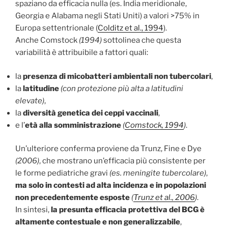
spaziano da efficacia nulla (es. India meridionale,
Georgia e Alabama negli Stati Uniti) a valori >75% in
Europa settentrionale (
Colditz et al., 1994
).
Anche Comstock
(1994)
sottolinea che questa
variabilità è attribuibile a fattori quali:
la
presenza di micobatteri ambientali non tubercolari
,
la
latitudine
(con protezione più alta a latitudini
elevate)
,
la
diversità genetica dei ceppi vaccinali
,
e l’
età alla somministrazione
(
Comstock, 1994
)
.
Un’ulteriore conferma proviene da Trunz, Fine e Dye
(2006)
, che mostrano un’efficacia più consistente per
le forme pediatriche gravi
(es. meningite tubercolare)
,
ma
solo in contesti ad alta incidenza e in popolazioni
non precedentemente esposte
(
Trunz et al., 2006
)
.
In sintesi,
la presunta efficacia protettiva del BCG è
altamente contestuale e non generalizzabile
,