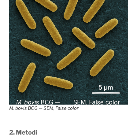
M. bovis
BCG — SEM, False color
2. Metodi