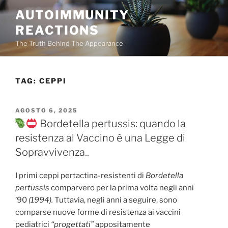
Salta
AUTOIMMUNITY
al
REACTIONS
contenuto
The Truth Behind The Appearance
TAG:
CEPPI
PUBBLICATO
AGOSTO 6, 2025
IL
Bordetella pertussis: quando la
resistenza al Vaccino è una Legge di
Sopravvivenza..
I primi ceppi pertactina-resistenti di
Bordetella
pertussis
comparvero per la prima volta negli anni
’90
(1994).
Tuttavia, negli anni a seguire, sono
comparse nuove forme di resistenza ai vaccini
pediatrici
“progettati”
appositamente