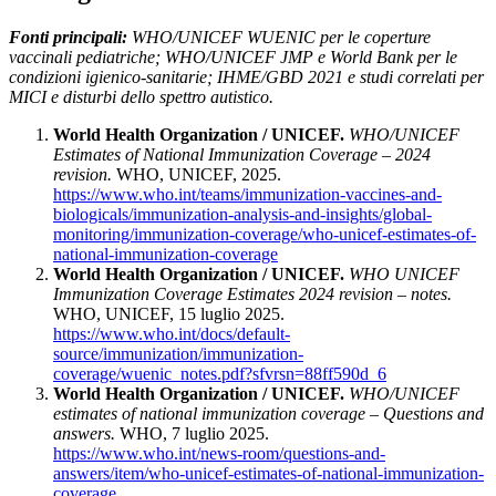
Fonti principali:
WHO/UNICEF WUENIC per le coperture
vaccinali pediatriche; WHO/UNICEF JMP e World Bank per le
condizioni igienico-sanitarie; IHME/GBD 2021 e studi correlati per
MICI e disturbi dello spettro autistico.
World Health Organization / UNICEF.
WHO/UNICEF
Estimates of National Immunization Coverage – 2024
revision.
WHO, UNICEF, 2025.
https://www.who.int/teams/immunization-vaccines-and-
biologicals/immunization-analysis-and-insights/global-
monitoring/immunization-coverage/who-unicef-estimates-of-
national-immunization-coverage
World Health Organization / UNICEF.
WHO UNICEF
Immunization Coverage Estimates 2024 revision – notes.
WHO, UNICEF, 15 luglio 2025.
https://www.who.int/docs/default-
source/immunization/immunization-
coverage/wuenic_notes.pdf?sfvrsn=88ff590d_6
World Health Organization / UNICEF.
WHO/UNICEF
estimates of national immunization coverage – Questions and
answers.
WHO, 7 luglio 2025.
https://www.who.int/news-room/questions-and-
answers/item/who-unicef-estimates-of-national-immunization-
coverage