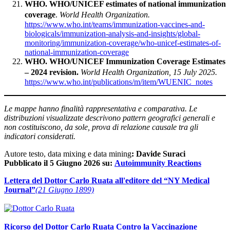
WHO. WHO/UNICEF estimates of national immunization
coverage
.
World Health Organization.
https://www.who.int/teams/immunization-vaccines-and-
biologicals/immunization-analysis-and-insights/global-
monitoring/immunization-coverage/who-unicef-estimates-of-
national-immunization-coverage
WHO. WHO/UNICEF Immunization Coverage Estimates
– 2024 revision.
World Health Organization, 15 July 2025.
https://www.who.int/publications/m/item/WUENIC_notes
Le mappe hanno finalità rappresentativa e comparativa. Le
distribuzioni visualizzate descrivono pattern geografici generali e
non costituiscono, da sole, prova di relazione causale tra gli
indicatori considerati.
Autore testo, data mixing e data mining
:
Davide Suraci
Pubblicato il 5 Giugno 2026 su:
Autoimmunity Reactions
Lettera del Dottor Carlo Ruata all'editore del “NY Medical
Journal”
(21 Giugno 1899)
Ricorso del Dottor Carlo Ruata Contro la Vaccinazione