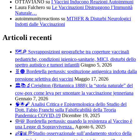
OTTAVIANO
su
I Vaccini Inducono Reazioni Autoimmuni
Laura Falchero
su
Le Vaccinazioni Distruggono l’Immunità
Naturale…
autoimmunityreactions
su
MTHFR & Disturbi Neurologici
Indotti dalle Vaccinazioni
Articoli recenti
🗺️🔎 Sovrapposizioni geografiche tra coperture vaccinali
pediatriche, condizioni igienico-sanitarie, MICI, disturbi dello
spettro autistico e tumori infantili
Giugno 5, 2026
🧬🟠 Bordetella pertussis: sostituzione antigenica indotta dalla
pressione selettiva dei vaccini
Maggio 17, 2026
🏛️📚🔬Creighton (Britannica 1888): la “storia naturale” del
cow-pox come leva per smontare la vaccinazione jenneriana
Gennaio 7, 2026
🧠🌟🧨 Analisi Critica e Epistemologica dello Studio del
Dott. Fabio Franchi sulla Falsificabilità della Teoria
Pandemica COVID-19
Dicembre 19, 2025
🦠📛 Bordetella pertussis: quando la resistenza al Vaccino è
una Legge di Sopravvivenza..
Agosto 6, 2025
👶🧪📊💭Studio osservazionale sull’andamento storico della