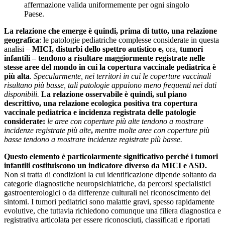
affermazione valida uniformemente per ogni singolo
Paese.
La relazione che emerge è quindi, prima di tutto, una relazione
geografica
: le patologie pediatriche complesse considerate in questa
analisi –
MICI, disturbi dello spettro autistico e,
ora,
tumori
infantili – tendono a risultare maggiormente registrate nelle
stesse aree del mondo in cui la copertura vaccinale pediatrica è
più alta
.
Specularmente, nei territori in cui le coperture vaccinali
risultano più basse, tali patologie appaiono meno frequenti nei dati
disponibili.
La relazione osservabile è quindi, sul piano
descrittivo, una relazione ecologica positiva tra copertura
vaccinale pediatrica e incidenza registrata delle patologie
considerate:
le aree con coperture più alte tendono a mostrare
incidenze registrate più alte
,
mentre molte aree con coperture più
basse tendono a mostrare incidenze registrate più basse.
Questo elemento è particolarmente significativo perché i tumori
infantili costituiscono un indicatore diverso da MICI e ASD.
Non si tratta di condizioni la cui identificazione dipende soltanto da
categorie diagnostiche neuropsichiatriche, da percorsi specialistici
gastroenterologici o da differenze culturali nel riconoscimento dei
sintomi. I tumori pediatrici sono malattie gravi, spesso rapidamente
evolutive, che tuttavia richiedono comunque una filiera diagnostica e
registrativa articolata per essere riconosciuti, classificati e riportati