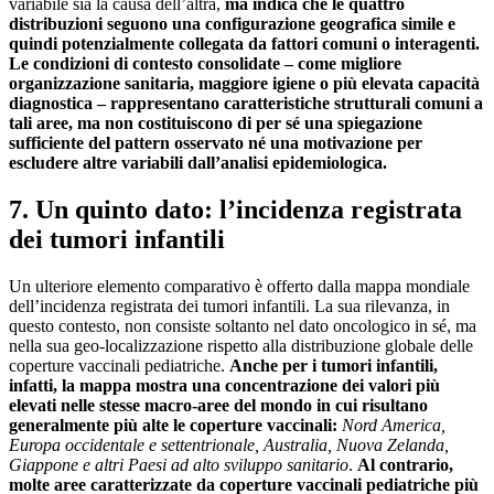
variabile sia la causa dell’altra,
ma indica che le quattro
distribuzioni seguono una configurazione geografica simile e
quindi potenzialmente collegata da fattori comuni o interagenti.
Le condizioni di contesto consolidate – come migliore
organizzazione sanitaria, maggiore igiene o più elevata capacità
diagnostica – rappresentano caratteristiche strutturali comuni a
tali aree, ma non costituiscono di per sé una spiegazione
sufficiente del pattern osservato né una motivazione per
escludere altre variabili dall’analisi epidemiologica.
7. Un quinto dato: l’incidenza registrata
dei tumori infantili
Un ulteriore elemento comparativo è offerto dalla mappa mondiale
dell’incidenza registrata dei tumori infantili. La sua rilevanza, in
questo contesto, non consiste soltanto nel dato oncologico in sé, ma
nella sua geo-localizzazione rispetto alla distribuzione globale delle
coperture vaccinali pediatriche.
Anche per i tumori infantili,
infatti, la mappa mostra una concentrazione dei valori più
elevati nelle stesse macro-aree del mondo in cui risultano
generalmente più alte le coperture vaccinali:
Nord America,
Europa occidentale e settentrionale, Australia, Nuova Zelanda,
Giappone e altri Paesi ad alto sviluppo sanitario
.
Al contrario,
molte aree caratterizzate da coperture vaccinali pediatriche più