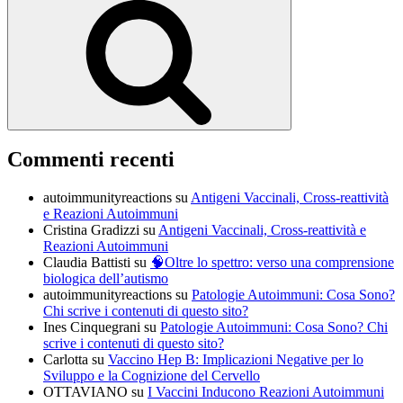
Commenti recenti
autoimmunityreactions
su
Antigeni Vaccinali, Cross-reattività
e Reazioni Autoimmuni
Cristina Gradizzi
su
Antigeni Vaccinali, Cross-reattività e
Reazioni Autoimmuni
Claudia Battisti
su
🧠Oltre lo spettro: verso una comprensione
biologica dell’autismo
autoimmunityreactions
su
Patologie Autoimmuni: Cosa Sono?
Chi scrive i contenuti di questo sito?
Ines Cinquegrani
su
Patologie Autoimmuni: Cosa Sono? Chi
scrive i contenuti di questo sito?
Carlotta
su
Vaccino Hep B: Implicazioni Negative per lo
Sviluppo e la Cognizione del Cervello
OTTAVIANO
su
I Vaccini Inducono Reazioni Autoimmuni