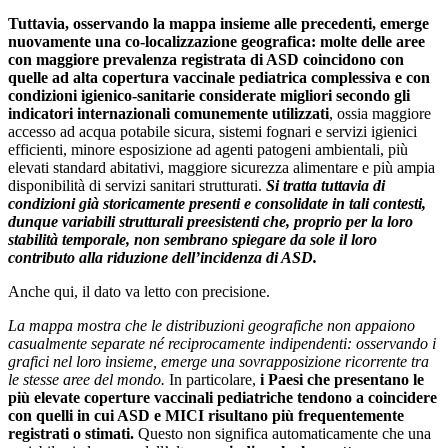
Tuttavia, osservando la mappa insieme alle precedenti, emerge
nuovamente una co-localizzazione geografica: molte delle aree
con maggiore prevalenza registrata di ASD coincidono con
quelle ad alta copertura vaccinale pediatrica complessiva e con
condizioni igienico-sanitarie considerate migliori secondo gli
indicatori internazionali comunemente utilizzati
, ossia maggiore
accesso ad acqua potabile sicura, sistemi fognari e servizi igienici
efficienti, minore esposizione ad agenti patogeni ambientali, più
elevati standard abitativi, maggiore sicurezza alimentare e più ampia
disponibilità di servizi sanitari strutturati.
Si tratta tuttavia di
condizioni già storicamente presenti e consolidate in tali contesti,
dunque variabili strutturali preesistenti che, proprio per la loro
stabilità temporale, non sembrano spiegare da sole il loro
contributo alla riduzione dell’incidenza di ASD.
Anche qui, il dato va letto con precisione.
La mappa mostra che le distribuzioni geografiche non appaiono
casualmente separate né reciprocamente indipendenti: osservando i
grafici nel loro insieme, emerge una sovrapposizione ricorrente tra
le stesse aree del mondo.
In particolare,
i Paesi che presentano le
più elevate coperture vaccinali pediatriche tendono a coincidere
con quelli in cui ASD e MICI risultano più frequentemente
registrati o stimati.
Questo non significa automaticamente che una