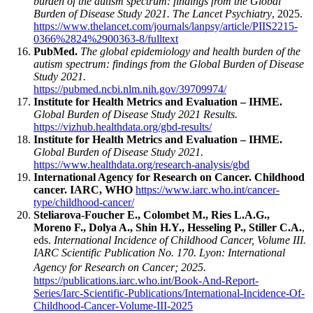
burden of the autism spectrum: findings from the Global
Burden of Disease Study 2021.
The Lancet Psychiatry
, 2025.
https://www.thelancet.com/journals/lanpsy/article/PIIS2215-
0366%2824%2900363-8/fulltext
PubMed.
The global epidemiology and health burden of the
autism spectrum: findings from the Global Burden of Disease
Study 2021.
https://pubmed.ncbi.nlm.nih.gov/39709974/
Institute for Health Metrics and Evaluation – IHME.
Global Burden of Disease Study 2021 Results.
https://vizhub.healthdata.org/gbd-results/
Institute for Health Metrics and Evaluation – IHME.
Global Burden of Disease Study 2021.
https://www.healthdata.org/research-analysis/gbd
International Agency for Research on Cancer. Childhood
cancer. IARC, WHO
https://www.iarc.who.int/cancer-
type/childhood-cancer/
Steliarova-Foucher E., Colombet M., Ries L.A.G.,
Moreno F., Dolya A., Shin H.Y., Hesseling P., Stiller C.A.
,
eds.
International Incidence of Childhood Cancer, Volume III.
IARC Scientific Publication No. 170. Lyon: International
Agency for Research on Cancer; 2025.
https://publications.iarc.who.int/Book-And-Report-
Series/Iarc-Scientific-Publications/International-Incidence-Of-
Childhood-Cancer-Volume-III-2025