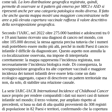
come tali.
La loro distribuzione geografica registrata, quindi,
permette di osservare se il pattern già emerso per MICI e ASD si
ripresenti anche per una categoria patologica molto diversa. Il fatto
che anche questa mappa mostri una maggiore concentrazione nelle
aree a più elevata copertura vaccinale rafforza il valore descrittivo
della sovrapposizione geografica.
Secondo l’IARC, nel 2022 oltre 275.000 bambini e adolescenti tra 0
e 19 anni hanno ricevuto una diagnosi di cancro nel mondo, con
oltre 105.000 decessi; la stessa agenzia precisa tuttavia che i numeri
reali potrebbero essere molto più alti, perché in molti Paesi il cancro
infantile è difficile da diagnosticare. Questo aspetto non annulla la
co-localizzazione osservata, ma impone di interpretarla
correttamente: la mappa rappresenta l’incidenza registrata, non
necessariamente l’incidenza biologica reale. Di conseguenza, la
sovrapposizione geografica tra alte coperture vaccinali e maggiore
incidenza dei tumori infantili deve essere letta come un dato
ecologico aggregato, capace di descrivere un pattern territoriale ma
non, da solo, di stabilire una relazione causale.
La serie IARC-IACR
International Incidence of Childhood Cancer
nasce proprio per rendere comparabili i dati sui nuovi casi di tumore
infantile nel mondo; il terzo volume, pur ampliato rispetto ai
precedenti, si basa su dati di alta qualità provenienti da 308 registri
di popolazione in 82 Paesi e territori, confermando che la copertura