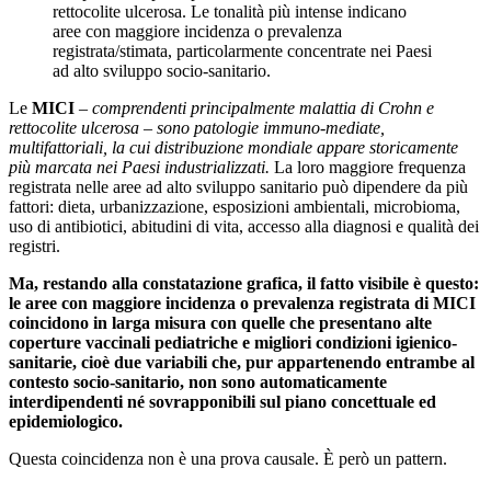
rettocolite ulcerosa. Le tonalità più intense indicano
aree con maggiore incidenza o prevalenza
registrata/stimata, particolarmente concentrate nei Paesi
ad alto sviluppo socio-sanitario.
Le
MICI
–
comprendenti principalmente malattia di Crohn e
rettocolite ulcerosa – sono patologie immuno-mediate,
multifattoriali, la cui distribuzione mondiale appare storicamente
più marcata nei Paesi industrializzati.
La loro maggiore frequenza
registrata nelle aree ad alto sviluppo sanitario può dipendere da più
fattori: dieta, urbanizzazione, esposizioni ambientali, microbioma,
uso di antibiotici, abitudini di vita, accesso alla diagnosi e qualità dei
registri.
Ma, restando alla constatazione grafica, il fatto visibile è questo:
le aree con maggiore incidenza o prevalenza registrata di MICI
coincidono in larga misura con quelle che presentano alte
coperture vaccinali pediatriche e migliori condizioni igienico-
sanitarie, cioè due variabili che, pur appartenendo entrambe al
contesto socio-sanitario, non sono automaticamente
interdipendenti né sovrapponibili sul piano concettuale ed
epidemiologico.
Questa coincidenza non è una prova causale. È però un pattern.