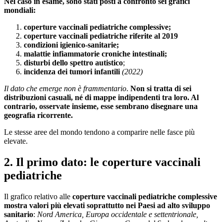
Nel caso in esame, sono stati posti a confronto sei grafici
mondiali:
coperture vaccinali pediatriche complessive;
coperture vaccinali pediatriche riferite al 2019
condizioni igienico-sanitarie;
malattie infiammatorie croniche intestinali;
disturbi dello spettro autistico
;
incidenza dei tumori infantili
(2022)
Il dato che emerge non è frammentario
.
Non si tratta di sei
distribuzioni casuali, né di mappe indipendenti tra loro. Al
contrario, osservate insieme, esse sembrano disegnare una
geografia ricorrente.
Le stesse aree del mondo tendono a comparire nelle fasce più
elevate.
2. Il primo dato: le coperture vaccinali
pediatriche
Il grafico relativo alle
coperture vaccinali pediatriche complessive
mostra valori più elevati soprattutto nei Paesi ad alto sviluppo
sanitario
:
Nord America, Europa occidentale e settentrionale,