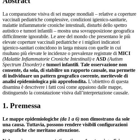
Abstract
La comparazione visiva di sei mappe mondiali – relative a coperture
vaccinali pediatriche complessive, condizioni igienico-sanitarie,
malattie infiammatorie croniche intestinali, disturbi dello spettro
autistico e tumori infantili – mostra una sovrapposizione geografica
difficilmente ignorabile. Le aree del mondo che presentano le più
elevate coperture vaccinali pediatriche e i migliori indicatori
igienico-sanitari coincidono in larga misura con quelle in cui
risultano più elevate le incidenze o prevalenze registrate di
MICI
(Malattie Infiammatorie Croniche Intestinali)
e
ASD
(Autism
Spectrum Disorder)
e
tumori infantili
.
Tale osservazione non
consente, da sola, di stabilire un rapporto causale, ma permette
di individuare un pattern geografico coerente, meritevole di
analisi epidemiologica più approfondita.
L’obiettivo di questa
disamina è descrivere i fatti così come appaiono dalle mappe,
distinguendo la constatazione visiva dall’interpretazione causale.
1. Premessa
Le mappe epidemiologiche
(da 1 a 6)
non dimostrano da sole
una causa. Tuttavia, possono rendere visibili configurazioni
geografiche che meritano attenzione.