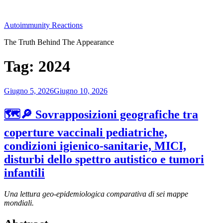
Salta
al
Autoimmunity Reactions
contenuto
The Truth Behind The Appearance
Tag:
2024
Pubblicato
Giugno 5, 2026
Giugno 10, 2026
il
🗺️🔎 Sovrapposizioni geografiche tra
coperture vaccinali pediatriche,
condizioni igienico-sanitarie, MICI,
disturbi dello spettro autistico e tumori
infantili
Una lettura geo-epidemiologica comparativa di sei mappe
mondiali.