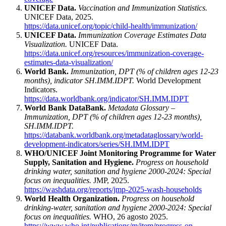
UNICEF Data.
Vaccination and Immunization Statistics.
UNICEF Data, 2025.
https://data.unicef.org/topic/child-health/immunization/
UNICEF Data.
Immunization Coverage Estimates Data
Visualization.
UNICEF Data.
https://data.unicef.org/resources/immunization-coverage-
estimates-data-visualization/
World Bank.
Immunization, DPT (% of children ages 12-23
months), indicator SH.IMM.IDPT.
World Development
Indicators.
https://data.worldbank.org/indicator/SH.IMM.IDPT
World Bank DataBank.
Metadata Glossary –
Immunization, DPT (% of children ages 12-23 months),
SH.IMM.IDPT.
https://databank.worldbank.org/metadataglossary/world-
development-indicators/series/SH.IMM.IDPT
WHO/UNICEF Joint Monitoring Programme for Water
Supply, Sanitation and Hygiene.
Progress on household
drinking water, sanitation and hygiene 2000-2024: Special
focus on inequalities.
JMP, 2025.
https://washdata.org/reports/jmp-2025-wash-households
World Health Organization.
Progress on household
drinking-water, sanitation and hygiene 2000-2024: Special
focus on inequalities.
WHO, 26 agosto 2025.
https://www.who.int/publications/m/item/progress-on-