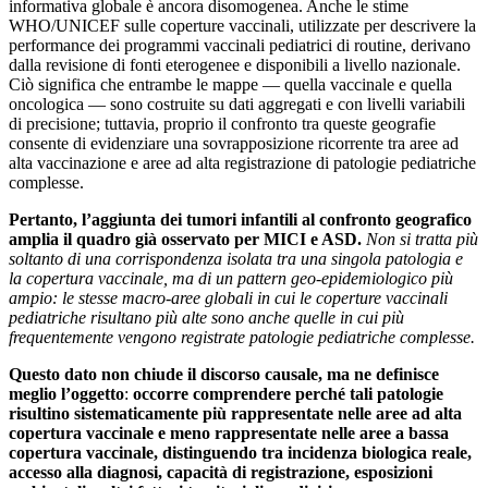
informativa globale è ancora disomogenea. Anche le stime
WHO/UNICEF sulle coperture vaccinali, utilizzate per descrivere la
performance dei programmi vaccinali pediatrici di routine, derivano
dalla revisione di fonti eterogenee e disponibili a livello nazionale.
Ciò significa che entrambe le mappe — quella vaccinale e quella
oncologica — sono costruite su dati aggregati e con livelli variabili
di precisione; tuttavia, proprio il confronto tra queste geografie
consente di evidenziare una sovrapposizione ricorrente tra aree ad
alta vaccinazione e aree ad alta registrazione di patologie pediatriche
complesse.
Pertanto, l’aggiunta dei tumori infantili al confronto geografico
amplia il quadro già osservato per MICI e ASD.
Non si tratta più
soltanto di una corrispondenza isolata tra una singola patologia e
la copertura vaccinale, ma di un pattern geo-epidemiologico più
ampio: le stesse macro-aree globali in cui le coperture vaccinali
pediatriche risultano più alte sono anche quelle in cui più
frequentemente vengono registrate patologie pediatriche complesse.
Questo dato non chiude il discorso causale, ma ne definisce
meglio l’oggetto
:
occorre comprendere perché tali patologie
risultino sistematicamente più rappresentate nelle aree ad alta
copertura vaccinale e meno rappresentate nelle aree a bassa
copertura vaccinale, distinguendo tra incidenza biologica reale,
accesso alla diagnosi, capacità di registrazione, esposizioni