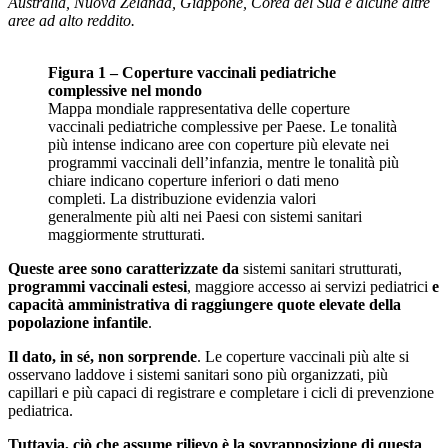
Australia, Nuova Zelanda, Giappone, Corea del Sud e alcune altre
aree ad alto reddito.
Figura 1 – Coperture vaccinali pediatriche
complessive nel mondo
Mappa mondiale rappresentativa delle coperture
vaccinali pediatriche complessive per Paese. Le tonalità
più intense indicano aree con coperture più elevate nei
programmi vaccinali dell’infanzia, mentre le tonalità più
chiare indicano coperture inferiori o dati meno
completi. La distribuzione evidenzia valori
generalmente più alti nei Paesi con sistemi sanitari
maggiormente strutturati.
Queste aree sono caratterizzate da
sistemi sanitari strutturati,
programmi vaccinali estesi
, maggiore accesso ai servizi pediatrici
e
capacità amministrativa di raggiungere quote elevate della
popolazione infantile
.
Il dato, in sé, non sorprende
. Le coperture vaccinali più alte si
osservano laddove i sistemi sanitari sono più organizzati, più
capillari e più capaci di registrare e completare i cicli di prevenzione
pediatrica.
Tuttavia, ciò che assume rilievo è la sovrapposizione di questa