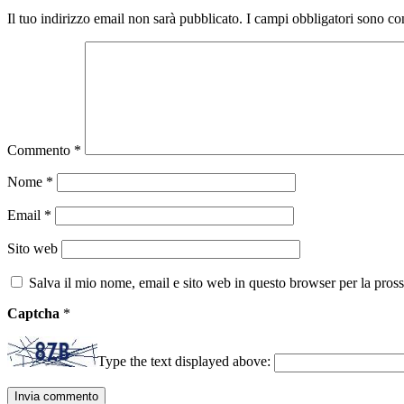
Il tuo indirizzo email non sarà pubblicato.
I campi obbligatori sono co
Commento
*
Nome
*
Email
*
Sito web
Salva il mio nome, email e sito web in questo browser per la pro
Captcha
*
Type the text displayed above: