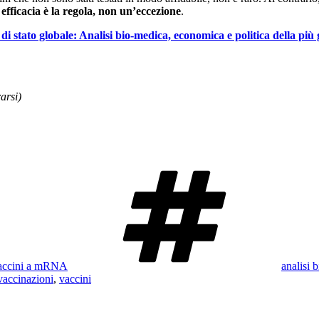
efficacia è la regola, non un’eccezione
.
 stato globale: Analisi bio-medica, economica e politica della più g
arsi)
Tag
Vaccini a mRNA
analisi 
vaccinazioni
,
vaccini