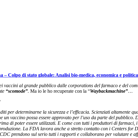
– Colpo di stato globale: Analisi bio-medica, economica e politica 
i vaccini al grande pubblico dalle corporations del farmaco e del come 
nte
“scomode”
.
Ma io le ho recuperate con la “
Waybackmachine”
…
?
nditi per determinarne la sicurezza e l’efficacia. Scienziati altamente 
 un vaccino possa essere approvato per l’uso da parte del pubblico. 
t prima di poter essere utilizzati. E come con tutti i produttori di farmaci
di produzione. La FDA lavora anche a stretto contatto con i Centers fo
 e CDC prendono sul serio tutti i rapporti e collaborano per valutare e a