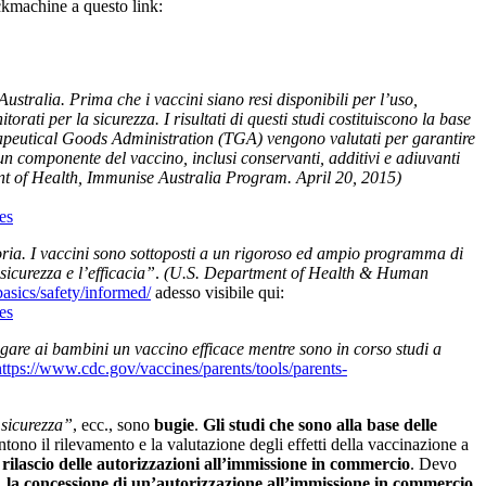
ckmachine a questo link:
ustralia. Prima che i vaccini siano resi disponibili per l’uso,
ati per la sicurezza. I risultati di questi studi costituiscono la base
Therapeutical Goods Administration (TGA) vengono valutati per garantire
cun componente del vaccino, inclusi conservanti, additivi e adiuvanti
 of Health, Immunise Australia Program. April 20, 2015)
es
 storia. I vaccini sono sottoposti a un rigoroso ed ampio programma di
icurezza e l’efficacia”
.
(U.S. Department of Health & Human
asics/safety/informed/
adesso visibile qui:
es
egare ai bambini un vaccino efficace mentre sono in corso studi a
https://www.cdc.gov/vaccines/parents/tools/parents-
 sicurezza”
, ecc., sono
bugie
.
Gli studi che sono alla base delle
tono il rilevamento e la valutazione degli effetti della vaccinazione a
rilascio delle autorizzazioni all’immissione in commercio
. Devo
o,
la concessione di un’autorizzazione all’immissione in commercio