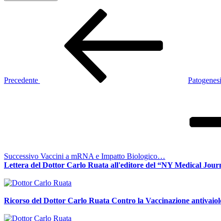
Navigazione
Articolo
precedente:
articoli
Precedente
Patogenesi
Articolo
successivo
Successivo
Vaccini a mRNA e Impatto Biologico…
Lettera del Dottor Carlo Ruata all'editore del “NY Medical Jour
Ricorso del Dottor Carlo Ruata Contro la Vaccinazione antivaiolo