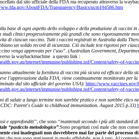
ellato dal sito ufficiale della FDA ma recuperato attraverso la wayba
://www.fda.gov/AboutFDA/Transparency/Basics/ucm194586.htm
la base di ogni aspetto dello sviluppo e della produzione di vaccini in A
studi clinici progressivamente più grandi che sono rigorosamente monitor
vita di ciascun vaccino. Tutti i vaccini registrati in Australia dalla 
bbiano un solido record di sicurezza. Ciò include test rigorosi per cias
accino venga approvato per l’uso”
.
(Australian Government, Department
averso la waybackmachine a questo link :
lth.gov.au/internet/immunise/publishing.nsf/Content/safety-of-vaccin
ti hanno attualmente la fornitura di vaccini più sicura ed efficace della
riceve l’approvazione dalla FDA, viene continuamente monitorato per la s
liminato dal sito ufficiale del governo USA)
:
https://www.vaccines.gov/b
lth.gov.au/internet/immunise/publishing.nsf/Content/safety-of-vaccin
oni di salute a lungo termine non sarebbe pratico e non sarebbe etico n
– CDC: Parent
’
s Guide to childhood immunization. August 2015 p.33)
osi e approfonditi”
, che sono
“mantenuti secondo i più alti standard di
tale
“pasticcio metodologico”
.Sono progettati così male che non consen
ente così inadeguati non dovrebbero mai far parte del processo di 
cini che non sono stati testati in modo affidabile, non è raro. Al contrari