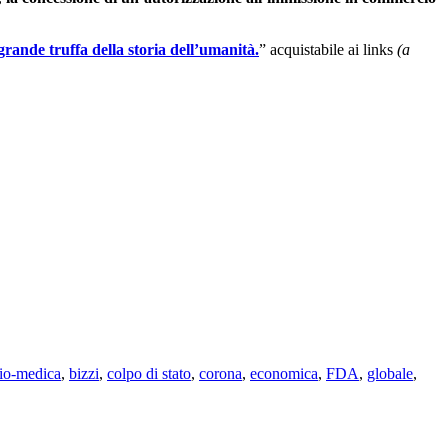
rande truffa della storia dell’umanità.
” acquistabile ai links
(a
bio-medica
,
bizzi
,
colpo di stato
,
corona
,
economica
,
FDA
,
globale
,