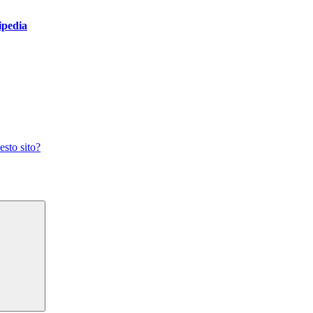
ipedia
sto sito?
Cerca