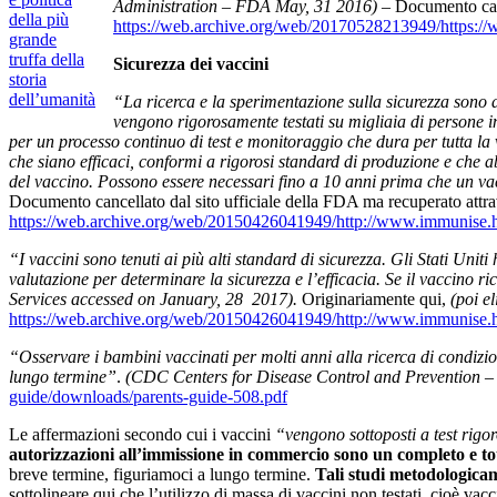
Administration – FDA May, 31 2016) –
Documento canc
della più
https://web.archive.org/web/20170528213949/https
grande
truffa della
Sicurezza dei vaccini
storia
dell’umanità
“La ricerca e la sperimentazione sulla sicurezza sono al
vengono rigorosamente testati su migliaia di persone in 
per un processo continuo di test e monitoraggio che dura per tutta la 
che siano efficaci, conformi a rigorosi standard di produzione e che a
del vaccino. Possono essere necessari fino a 10 anni prima che un v
Documento cancellato dal sito ufficiale della FDA ma recuperato attr
https://web.archive.org/web/20150426041949/http://www.immunise.hea
“I vaccini sono tenuti ai più alti standard di sicurezza. Gli Stati Uni
valutazione per determinare la sicurezza e l’efficacia. Se il vaccino 
Services accessed on January, 28 2017).
Originariamente qui,
(poi e
https://web.archive.org/web/20150426041949/http://www.immunise.hea
“Osservare i bambini vaccinati per molti anni alla ricerca di condizi
lungo termine”
.
(CDC Centers for Disease Control and Prevention 
guide/downloads/parents-guide-508.pdf
Le affermazioni secondo cui i vaccini
“vengono sottoposti a test rigor
autorizzazioni all’immissione in commercio sono un completo e to
breve termine, figuriamoci a lungo termine.
Tali studi metodologicam
sottolineare qui che l’utilizzo di massa di vaccini non testati, cioè vac