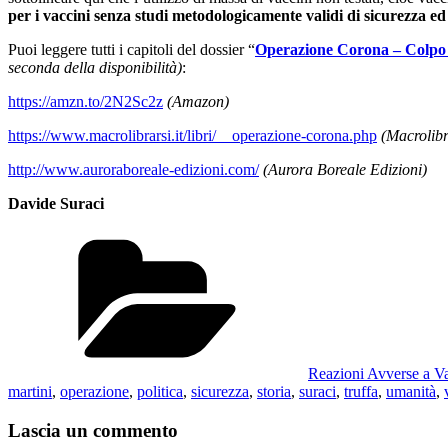
per i vaccini senza studi metodologicamente validi di sicurezza ed 
Puoi leggere tutti i capitoli del dossier “
Operazione Corona – Colpo di
seconda della disponibilità)
:
https://amzn.to/2N2Sc2z
(Amazon)
https://www.macrolibrarsi.it/libri/__operazione-corona.php
(Macrolibr
http://www.auroraboreale-edizioni.com/
(Aurora Boreale Edizioni)
Davide Suraci
Categorie
Reazioni Avverse a 
martini
,
operazione
,
politica
,
sicurezza
,
storia
,
suraci
,
truffa
,
umanità
,
Lascia un commento