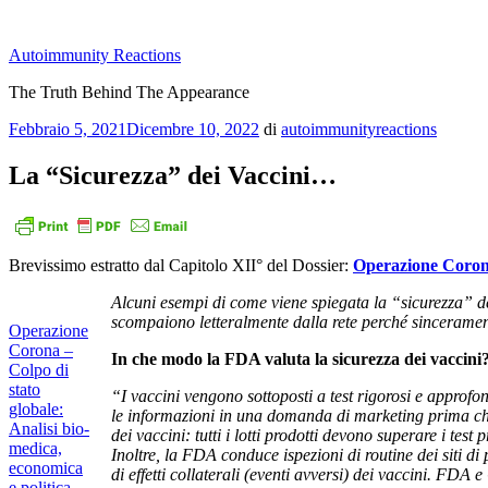
Salta
al
Autoimmunity Reactions
contenuto
The Truth Behind The Appearance
Pubblicato
Febbraio 5, 2021
Dicembre 10, 2022
di
autoimmunityreactions
il
La “Sicurezza” dei Vaccini…
Brevissimo estratto dal Capitolo XII° del Dossier:
Operazione Corona 
Alcuni esempi di come viene spiegata la “sicurezza” de
scompaiono letteralmente dalla rete perché sincerame
Operazione
Corona –
In che modo la FDA valuta la sicurezza dei vaccini
Colpo di
stato
“I vaccini vengono sottoposti a test rigorosi e approfo
globale:
le informazioni in una domanda di marketing prima che
Analisi bio-
dei vaccini: tutti i lotti prodotti devono superare i tes
medica,
Inoltre, la FDA conduce ispezioni di routine dei siti 
economica
di effetti collaterali (eventi avversi) dei vaccini. FDA
e politica