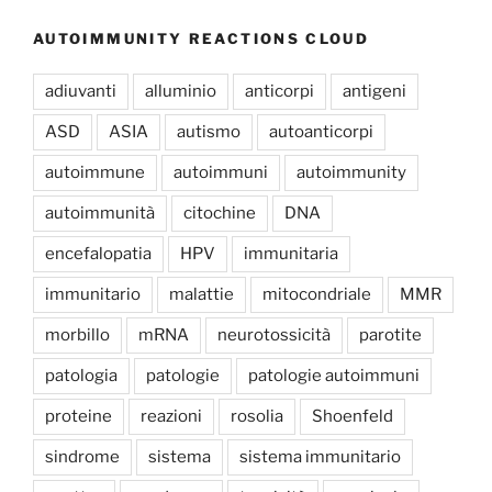
AUTOIMMUNITY REACTIONS CLOUD
adiuvanti
alluminio
anticorpi
antigeni
ASD
ASIA
autismo
autoanticorpi
autoimmune
autoimmuni
autoimmunity
autoimmunità
citochine
DNA
encefalopatia
HPV
immunitaria
immunitario
malattie
mitocondriale
MMR
morbillo
mRNA
neurotossicità
parotite
patologia
patologie
patologie autoimmuni
proteine
reazioni
rosolia
Shoenfeld
sindrome
sistema
sistema immunitario