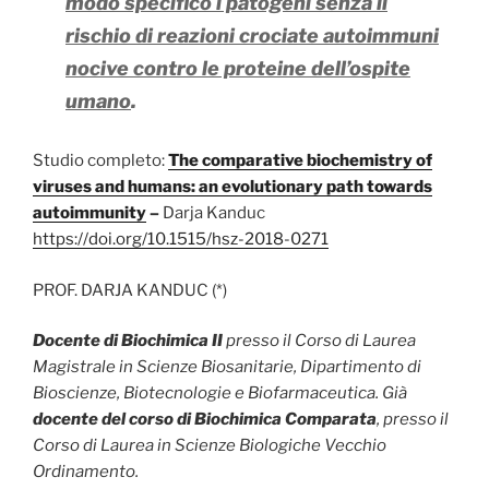
modo specifico i patogeni senza il
rischio di reazioni crociate autoimmuni
nocive contro le proteine ​​dell’ospite
umano
.
Studio completo:
The comparative biochemistry of
viruses and humans: an evolutionary path towards
autoimmunity
–
Darja Kanduc
https://doi.org/10.1515/hsz-2018-0271
PROF. DARJA KANDUC (*)
Docente di Biochimica II
presso il Corso di Laurea
Magistrale in Scienze Biosanitarie, Dipartimento di
Bioscienze, Biotecnologie e Biofarmaceutica. Già
docente del corso di Biochimica Comparata
, presso il
Corso di Laurea in Scienze Biologiche Vecchio
Ordinamento.