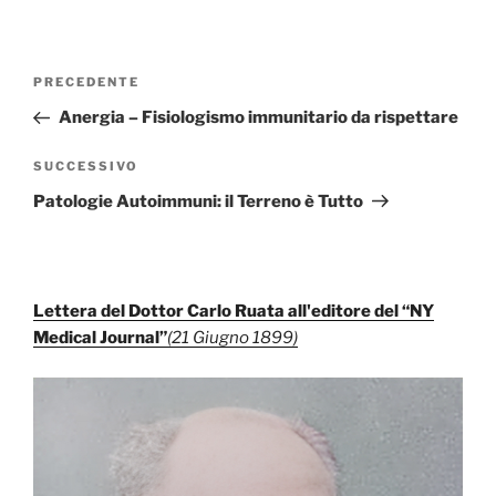
Navigazione
Articolo
PRECEDENTE
articoli
precedente:
Anergia – Fisiologismo immunitario da rispettare
Articolo
SUCCESSIVO
successivo
Patologie Autoimmuni: il Terreno è Tutto
Lettera del Dottor Carlo Ruata all'editore del “NY
Medical Journal”
(21 Giugno 1899)