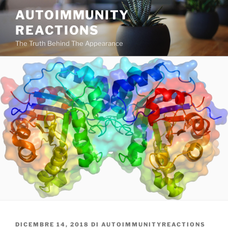
Salta
AUTOIMMUNITY
al
REACTIONS
contenuto
The Truth Behind The Appearance
PUBBLICATO
DICEMBRE 14, 2018
DI
AUTOIMMUNITYREACTIONS