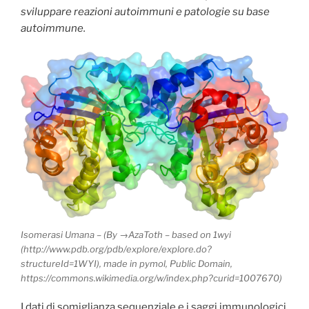
sviluppare reazioni autoimmuni e patologie su base
autoimmune.
Isomerasi Umana – (By →AzaToth – based on 1wyi
(http://www.pdb.org/pdb/explore/explore.do?
structureId=1WYI), made in pymol, Public Domain,
https://commons.wikimedia.org/w/index.php?curid=1007670)
I dati di somiglianza sequenziale e i saggi immunologici