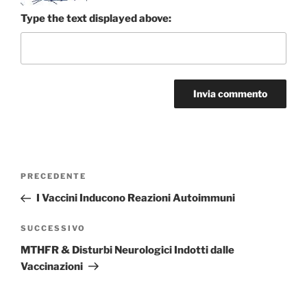
Type the text displayed above:
Navigazione
Articolo
PRECEDENTE
articoli
precedente:
I Vaccini Inducono Reazioni Autoimmuni
Articolo
SUCCESSIVO
successivo
MTHFR & Disturbi Neurologici Indotti dalle
Vaccinazioni