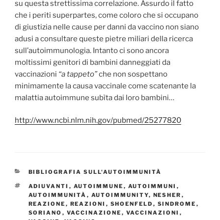
su questa strettissima correlazione. Assurdo il fatto
che i periti superpartes, come coloro che si occupano
di giustizia nelle cause per danni da vaccino non siano
adusi a consultare queste pietre miliari della ricerca
sull’autoimmunologia. Intanto ci sono ancora
moltissimi genitori di bambini danneggiati da
vaccinazioni
“a tappeto”
che non sospettano
minimamente la causa vaccinale come scatenante la
malattia autoimmune subìta dai loro bambini…
http://www.ncbi.nlm.nih.gov/pubmed/25277820
CATEGORIE
BIBLIOGRAFIA SULL'AUTOIMMUNITÀ
TAG
ADIUVANTI
,
AUTOIMMUNE
,
AUTOIMMUNI
,
AUTOIMMUNITÀ
,
AUTOIMMUNITY
,
NESHER
,
REAZIONE
,
REAZIONI
,
SHOENFELD
,
SINDROME
,
SORIANO
,
VACCINAZIONE
,
VACCINAZIONI
,