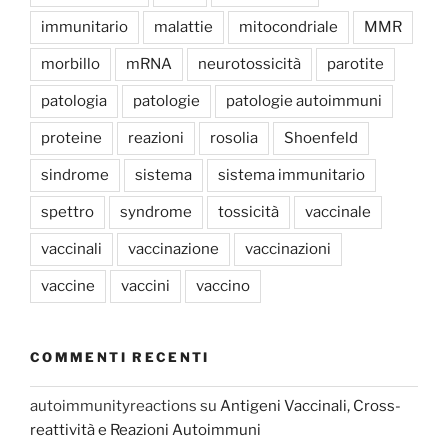
immunitario
malattie
mitocondriale
MMR
morbillo
mRNA
neurotossicità
parotite
patologia
patologie
patologie autoimmuni
proteine
reazioni
rosolia
Shoenfeld
sindrome
sistema
sistema immunitario
spettro
syndrome
tossicità
vaccinale
vaccinali
vaccinazione
vaccinazioni
vaccine
vaccini
vaccino
COMMENTI RECENTI
autoimmunityreactions
su
Antigeni Vaccinali, Cross-
reattività e Reazioni Autoimmuni