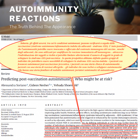
Salta
AUTOIMMUNITY
al
REACTIONS
contenuto
The Truth Behind The Appearance