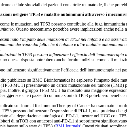
alcune cellule sinoviali dei pazienti con artrite reumatoide, il che potre
tazioni nel gene TP53 e malattie autoimmuni
attraverso i meccanism
come le mutazioni nel TP53 possano contribuire alla fuga immunitaria 
unitario
. Questo meccanismo potrebbe avere implicazioni anche nelle 
 esaminato l’impatto delle mutazioni di TP53 nel linfoma e ha osservato
utoimmuni derivano dal fatto che il linfoma e altre malattie autoimmuni
​.
 mutazioni in TP53 possono influenzare l’efficacia dell’immunoterapia n
rano questa risposta potrebbero anche fornire indizi su come tali mutaz
o influenzare significativamente l’efficacia dell’immunoterapia nei pa
udio pubblicato su BMC Bioinformatics ha esplorato l’impatto delle mu
P53 (TP53-MUT) presentavano un carico mutazionale del tumore (TMB) 
terapia. Inoltre, il gruppo TP53-MUT ha mostrato una maggiore espres
 Ciò suggerisce che i pazienti con mutazioni di TP53 potrebbero benefic
bblicato sul Journal for ImmunoTherapy of Cancer ha esaminato il ruol
 TP53 possono influenzare l’espressione di PD-L1, una proteina che gio
o alla degradazione autofagica di PD-L1, mentre nel HCC con TP53 sel
bitori di mTOR con anticorpi anti-PD-L1 si sopprimeva significativamen
a basato sullo stato di TP53​ (
BMJ Journals
)​.Questi risultati sottoli