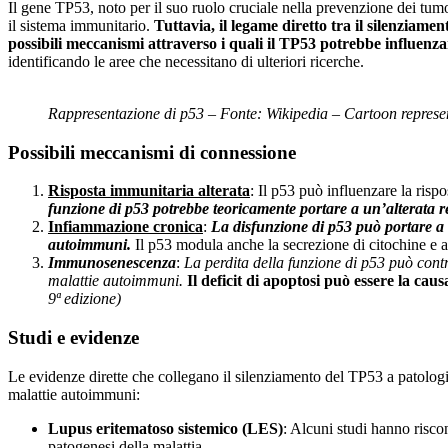
Il gene TP53, noto per il suo ruolo cruciale nella prevenzione dei tumor
il sistema immunitario.
Tuttavia, il legame diretto tra il silenziam
possibili meccanismi attraverso i quali il TP53 potrebbe influenza
identificando le aree che necessitano di ulteriori ricerche.
Rappresentazione di p53 – Fonte: Wikipedia – Cartoon represe
Possibili meccanismi di connessione
Risposta immunitaria alterata
: Il p53 può influenzare la risp
funzione di p53 potrebbe teoricamente portare a un’alterata 
Infiammazione cronica
:
La disfunzione di p53 può portare a 
autoimmuni.
Il p53 modula anche la secrezione di citochine e 
Immunosenescenza
:
La perdita della funzione di p53 può con
malattie autoimmuni.
Il deficit di apoptosi può essere la c
9ª edizione)
Studi e evidenze
Le evidenze dirette che collegano il silenziamento del TP53 a patolog
malattie autoimmuni:
Lupus eritematoso sistemico (LES)
: Alcuni studi hanno risc
patogenesi della malattia.