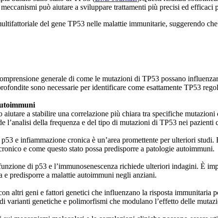
eccanismi può aiutare a sviluppare trattamenti più precisi ed efficaci p
ltifattoriale del gene TP53 nelle malattie immunitarie, suggerendo che u
comprensione generale di come le mutazioni di TP53 possano influenzare 
ofondite sono necessarie per identificare come esattamente TP53 regola 
 Autoimmuni
ero aiutare a stabilire una correlazione più chiara tra specifiche mutazio
de l’analisi della frequenza e del tipo di mutazioni di TP53 nei pazienti 
i p53 e infiammazione cronica è un’area promettente per ulteriori studi.
ronico e come questo stato possa predisporre a patologie autoimmuni​​.
a funzione di p53 e l’immunosenescenza richiede ulteriori indagini. È i
 e predisporre a malattie autoimmuni negli anziani​​.
on altri geni e fattori genetici che influenzano la risposta immunitaria 
i varianti genetiche e polimorfismi che modulano l’effetto delle mutazio