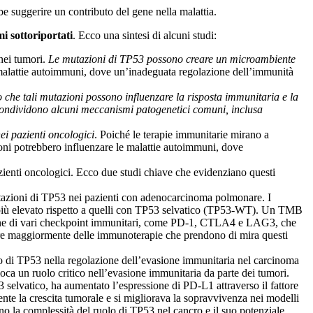
bbe suggerire un contributo del gene nella malattia.
i sottoriportati
. Ecco una sintesi di alcuni studi:
nei tumori.
Le mutazioni di TP53 possono creare un microambiente
malattie autoimmuni, dove un’inadeguata regolazione dell’immunità
 che tali mutazioni possono influenzare la risposta immunitaria e la
 condividono alcuni meccanismi patogenetici comuni, inclusa
ei pazienti oncologici
. Poiché le terapie immunitarie mirano a
ioni potrebbero influenzare le malattie autoimmuni, dove
zienti oncologici. Ecco due studi chiave che evidenziano questi
tazioni di TP53 nei pazienti con adenocarcinoma polmonare. I
più elevato rispetto a quelli con TP53 selvatico (TP53-WT). Un TMB
sione di vari checkpoint immunitari, come PD-1, CTLA4 e LAG3, che
iare maggiormente delle immunoterapie che prendono di mira questi
o di TP53 nella regolazione dell’evasione immunitaria nel carcinoma
ca un ruolo critico nell’evasione immunitaria da parte dei tumori.
vatico, ha aumentato l’espressione di PD-L1 attraverso il fattore
te la crescita tumorale e si migliorava la sopravvivenza nei modelli
neano la complessità del ruolo di TP53 nel cancro e il suo potenziale