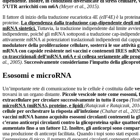
dipendente.
Inoltre, in condizioni diversificate di stress cellula
5’UTR arricchiti con m6A
(Meyer et al., 2015).
Il fattore di inizio della traduzione eucariotica 4E
(eIF4E)
è la protein
proteine.
La dipendenza dalla traduzione cap-dipendente degli mR
mRNA sintetici.
Tuttavia, la traduzione indipendente dal limite avvie
indipendente, poiché gli mRNA sottoposti a traduzione cap-indipendente 
attivamente mRNA ai potenziatori traslazionali indipendenti dal cap
modulatore della proliferazione cellulare, sosterrà le sue attivi
mRNA con capside resistente nei vaccini e contenenti IRES mR
co-trascrizionali dell’mRNA m6A e si collega seriamente alle prog
al., 2005)
.
Successivamente consideriamo l’impatto della glicopro
Esosomi e microRNA
Un’importante rete di comunicazione tra le cellule è costituita dalle
ve
trovarsi in un organo distante.
Piccole vescicole note come esosomi, f
extracellulare per circolare successivamente in tutto il corpo
(Yosh
microRNA (miRNA), proteine, e lipidi
(Ratajczak e Ratajczak, 201
cellule per orchestrare la risposta all’infezione
(Chahar et al., 201
vaccini mRNA hanno acquisito esosomi circolanti contenenti la gl
c’erano anticorpi circolanti contro la glicoproteina spike quattord
aumentato fino a un fattore 12. Inoltre, gli anticorpi sono compars
una produzione di anticorpi facilitata. Quando i topi sono stati esposti
l’espressione di picco, il numero di esosomi circolanti contenenti glico