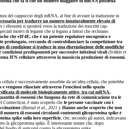
rascrittoma che fa sì che un numero maggiore di mRNA possieda
ttura del cappuccio degli mRNA, al fine di avviare la traduzione in
cessaria per tradurre un numero innaturalmente elevato di
i ribosomi si sposterà verso la traduzione dei trascritti cap-
peciali motivi di legame che si legano a fattori che reclutano
 anche che eIF4E, che è un potente regolatore oncogenico e
nte prolungato, cercando di controbilanciare la competizione tra
po di condizione si traduce in una disregolazione delle modifiche
e condizioni predisponenti per successive infezioni virali
(Svitkin et
ma IFN cellulare attraverso la massiccia produzione di esosomi.
cellula e successivamente assorbite da un’altra cellula, che potrebbe
 e vengono rilasciate attraverso l’esocitosi nello spazio
rsificata di molecole biologicamente attive, tra cui mRNA,
 quantità di esosomi che fungono da rete di comunicazione tra le
del Connecticut, è stato scoperto che
le persone vaccinate con i
accinazione
(Bansal et al., 2021 ).
Hanno anche scoperto che non
 il numero di esosomi circolanti contenenti glicoproteina spike è
teina spike sulla loro superficie
, che, secondo gli autori, indicavano
ntro la glicoproteina spike. È interessante notare che, dopo
l livello di anticorpi contro la glicoproteina spike.