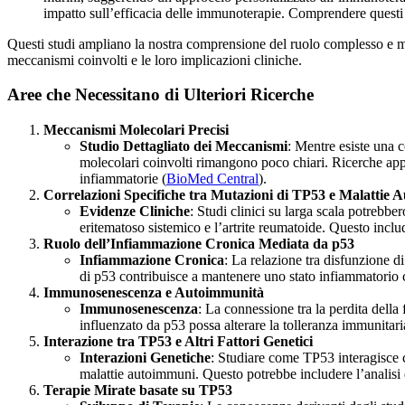
impatto sull’efficacia delle immunoterapie. Comprendere questi m
Questi studi ampliano la nostra comprensione del ruolo complesso e mu
meccanismi coinvolti e le loro implicazioni cliniche.
Aree che Necessitano di Ulteriori Ricerche
Meccanismi Molecolari Precisi
Studio Dettagliato dei Meccanismi
: Mentre esiste una 
molecolari coinvolti rimangono poco chiari. Ricerche appr
infiammatorie​ (
BioMed Central
)​​​.
Correlazioni Specifiche tra Mutazioni di TP53 e Malattie
Evidenze Cliniche
: Studi clinici su larga scala potrebb
eritematoso sistemico e l’artrite reumatoide. Questo inclu
Ruolo dell’Infiammazione Cronica Mediata da p53
Infiammazione Cronica
: La relazione tra disfunzione d
di p53 contribuisce a mantenere uno stato infiammatorio c
Immunosenescenza e Autoimmunità
Immunosenescenza
: La connessione tra la perdita dell
influenzato da p53 possa alterare la tolleranza immunitaria
Interazione tra TP53 e Altri Fattori Genetici
Interazioni Genetiche
: Studiare come TP53 interagisce c
malattie autoimmuni. Questo potrebbe includere l’analisi d
Terapie Mirate basate su TP53