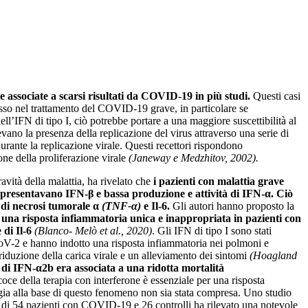
ate associate a scarsi risultati da COVID-19 in più studi.
Questi casi
ccesso nel trattamento del COVID-19 grave, in particolare se
’IFN di tipo I, ciò potrebbe portare a una maggiore suscettibilità al
vano la presenza della replicazione del virus attraverso una serie di
rante la replicazione virale. Questi recettori rispondono
one della proliferazione virale
(Janeway e Medzhitov, 2002).
vità della malattia, ha rivelato che
i pazienti con malattia grave
 presentavano IFN-β e bassa produzione e attività di IFN-α.
Ciò
e di necrosi tumorale α
(TNF-α)
e Il-6.
Gli autori hanno proposto la
o una risposta infiammatoria unica e inappropriata in pazienti con
 di Il-6
(Blanco- Melò et al., 2020)
. Gli IFN di tipo I sono stati
CoV-2 e hanno indotto una risposta infiammatoria nei polmoni e
iduzione della carica virale e un alleviamento dei sintomi
(Hoagland
di IFN-α2b era associata a una ridotta mortalità
oce della terapia con interferone è essenziale per una risposta
ogia alla base di questo fenomeno non sia stata compresa. Uno studio
ma di 54 pazienti con COVID-19 e 26 controlli ha rilevato una notevole