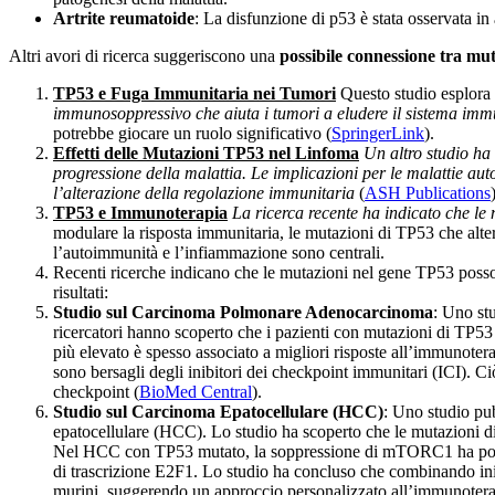
Artrite reumatoide
: La disfunzione di p53 è stata osservata in 
Altri avori di ricerca suggeriscono una
possibile connessione tra mu
TP53 e Fuga Immunitaria nei Tumori
Questo studio esplora 
immunosoppressivo che aiuta i tumori a eludere il sistema imm
potrebbe giocare un ruolo significativo​ (
SpringerLink
)​.
Effetti delle Mutazioni TP53 nel Linfoma
Un altro studio ha
progressione della malattia. Le implicazioni per le malattie a
l’alterazione della regolazione immunitaria
​ (
ASH Publications
)
TP53 e Immunoterapia
La ricerca recente ha indicato che le
modulare la risposta immunitaria, le mutazioni di TP53 che alte
l’autoimmunità e l’infiammazione sono centrali.
Recenti ricerche indicano che le mutazioni nel gene TP53 posson
risultati:
Studio sul Carcinoma Polmonare Adenocarcinoma
: Uno st
ricercatori hanno scoperto che i pazienti con mutazioni di T
più elevato è spesso associato a migliori risposte all’immuno
sono bersagli degli inibitori dei checkpoint immunitari (ICI).
checkpoint​ (
BioMed Central
)​.
Studio sul Carcinoma Epatocellulare (HCC)
: Uno studio pu
epatocellulare (HCC). Lo studio ha scoperto che le mutazioni di
Nel HCC con TP53 mutato, la soppressione di mTORC1 ha portat
di trascrizione E2F1. Lo studio ha concluso che combinando ini
murini, suggerendo un approccio personalizzato all’immunoterapi