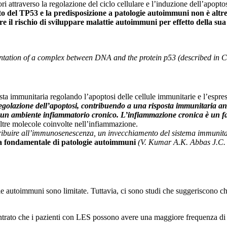
i attraverso la regolazione del ciclo cellulare e l’induzione dell’apoptos
ento del TP53 e la predisposizione a patologie autoimmuni non è altr
re il rischio di sviluppare malattie autoimmuni per effetto della sua
ntation of a complex between DNA and the protein p53 (described in Ch
osta immunitaria regolando l’apoptosi delle cellule immunitarie e l’espre
regolazione dell’apoptosi, contribuendo a una risposta immunitaria 
un ambiente infiammatorio cronico. L’infiammazione cronica è un fatt
altre molecole coinvolte nell’infiammazione.
tribuire all’immunosenescenza, un invecchiamento del sistema immunitar
ausa fondamentale di patologie autoimmuni
(V. Kumar A.K. Abbas J.C.
ie autoimmuni sono limitate. Tuttavia, ci sono studi che suggeriscono 
ontrato che i pazienti con LES possono avere una maggiore frequenza di