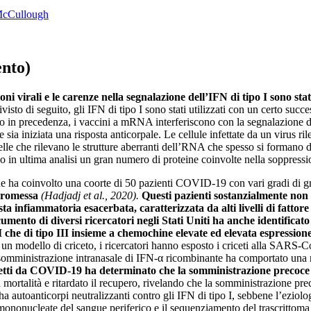
McCullough
ento)
ioni virali e le carenze nella segnalazione dell’IFN di tipo I sono st
visto di seguito, gli IFN di tipo I sono stati utilizzati con un certo su
 in precedenza, i vaccini a mRNA interferiscono con la segnalazione dell
 iniziata una risposta anticorpale. Le cellule infettate da un virus rile
le che rilevano le strutture aberranti dell’RNA che spesso si formano du
 ultima analisi un gran numero di proteine ​​​​coinvolte nella soppressi
che ha coinvolto una coorte di 50 pazienti COVID-19 con vari gradi di gra
promessa
(Hadjadj et al., 2020).
Questi pazienti sostanzialmente non
sta infiammatoria esacerbata, caratterizzata da alti livelli di fattor
mento di diversi ricercatori negli Stati Uniti ha anche identificat
I che di tipo III insieme a chemochine elevate ed elevata espressione
n modello di criceto, i ricercatori hanno esposto i criceti alla SARS-
 somministrazione intranasale di IFN-α ricombinante ha comportato una r
ffetti da COVID-19 ha determinato che la somministrazione precoce 
mortalità e ritardato il recupero, rivelando che la somministrazione prec
 autoanticorpi neutralizzanti contro gli IFN di tipo I, sebbene l’eziol
le mononucleate del sangue periferico e il sequenziamento del trascritto