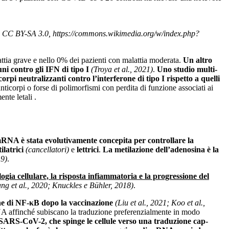
/, CC BY-SA 3.0, https://commons.wikimedia.org/w/index.php?
lattia grave e nello 0% dei pazienti con malattia moderata.
Un altro
i contro gli IFN di tipo I
(Troya et al., 2021)
.
Uno studio multi-
pi neutralizzanti contro l’interferone di tipo I rispetto a quelli
ticorpi o forse di polimorfismi con perdita di funzione associati ai
nte letali .
mRNA è stata evolutivamente concepita per controllare la
ilatrici
(cancellatori)
e
lettrici
.
La metilazione dell’adenosina è la
19)
.
a cellulare, la risposta infiammatoria e la progressione del
ang et al., 2020; Knuckles e Bühler, 2018)
.
one di NF-κB dopo la vaccinazione
(Liu et al., 2021; Koo et al.,
mRNA affinché subiscano la traduzione preferenzialmente in modo
SARS-CoV-2, che spinge le cellule verso una traduzione cap-