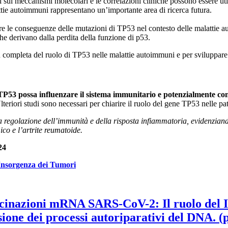
i sui meccanismi molecolari e le correlazioni cliniche possono essere u
ttie autoimmuni rappresentano un’importante area di ricerca futura​.
are le conseguenze delle mutazioni di TP53 nel contesto delle malattie a
 derivano dalla perdita della funzione di p53​​.
 completa del ruolo di TP53 nelle malattie autoimmuni e per sviluppare s
 TP53 possa influenzare il sistema immunitario e potenzialmente cont
teriori studi sono necessari per chiarire il ruolo del gene TP53 nelle p
la regolazione dell’immunità e della risposta infiammatoria, evidenzian
co e l’artrite reumatoide.
24
’Insorgenza dei Tumori
ccinazioni mRNA SARS-CoV-2: Il ruolo del 
one dei processi autoriparativi del DNA. (