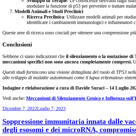
Sviluppo di Terapie
: Le conoscenze derivanti dagli stud
modulare la funzione di p53 per prevenire o trattare mala
Modelli Animali e Studi Preclinici
Ricerca Preclinica
: Utilizzare modelli animali per studi
identificare i cambiamenti immunologici e infiammatori che
Queste aree di ricerca sono cruciali per ottenere una comprensione più
Conclusioni
Sebbene ci siano indicazioni che
il silenziamento o la mutazione di
meccanismi specifici non sono ancora completamente compresi.
Ul
Questi studi forniscono una visione dettagliata del ruolo di TP53 nel
allo sviluppo di malattie autoimmuni come il lupus eritematoso sistemi
Indagine e rielaborazione a cura di Davide Suraci – 14 Luglio 20
Vedi anche:
Meccanismi di Silenziamento Genico e Influenza sull
Pubblicato
Dicembre 7, 2022
Luglio 7, 2023
il
Soppressione immunitaria innata dalle va
degli esosomi e dei microRNA, compromissi