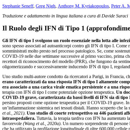
Stephanie Seneff
,
Greg Nigh
,
Anthony M. Kyriakopoulos
,
Peter A. 
Traduzione e adattamento in lingua italiana a cura di Davide Suraci
Il Ruolo degli IFN di Tipo 1 (approfondim
Gli IFN di tipo I svolgono un ruolo essenziale nella lotta alle infez
sono spesso associati ad autoanticorpi contro gli IFN di tipo I. Come ri
somministrati molto presto nel processo patologico. Se, come sostenuto
COVID-19 nelle due settimane successive al primo vaccino, prima che sia
recettori di riconoscimento del modello (PRR), che fungono da sentinel
oligomerizzando e successivamente inducendo IFN di tipo I, regolando in
Uno studio multi-autore condotto da ricercatori a Parigi, in Francia, 
erano caratterizzati da una risposta IFN di tipo I altamente com
era associato a una carica virale ematica persistente e a una rispo
terapia con IFN di tipo I come potenziale opzione terapeutica.
Un docu
COVID-19 grave, caratterizzata da bassi livelli di IFN sia di tipo 
persino proposti come opzione terapeutica per il COVID-19 grave. In u
un’infiammazione sistemica nei tessuti distali. Hanno scoperto che la
et al., 2021)
.
Uno studio di coorte retrospettivo su 446 pazienti a
intraospedaliera.
Tuttavia, la terapia tardiva con IFN ha aumentato la 
favorevole
(Wang et al., 2020a)
. Un numero sorprendente di persone ha
che ha utilizzato la profilazione longitudinale di oltre 600.000 cellu