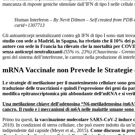
mancanza di risposte geniche stimolate dall’IFN di tipo I nelle cellule 
Human Interferon –
By Nevit Dilmen – Self created from PDB 
curid=1307713
Gli autoanticorpi neutralizzanti contro gli IFN di tipo I sono stati tro
studio con sede a Madrid, in Spagna, ha rivelato che il 10% dei 
autore con sede in Francia ha rilevato che la mortalità per COVID-
senza anticorpi neutralizzanti
(55% vs. 23%)
(Chauvineau ‐ Grenier
geni del sistema dell’interferone, le carenze nella produzione di interf
mRNA Vaccinale non Prevede le Strategie 
Le strategie di metilazione per il mantenimento cellulare sono 
traduzione delle trascrizioni e quindi l’espressione dei geni da pa
modifica epitranscriptomica più abbondante dell’mRNA e si verifi
Una metilazione chiave dell’adenosina “N6-metiladenosina (m6A)” 
cancro.
Il
ruolo e i meccanismi di m6A nelle malattie umane sono es
Primo tra questi,
la vaccinazione molecolare SARS-CoV-2 induce con
2010)
. In condizioni di stress cellulare, che può essere indotto da u
indipendente dal capside (Meyer et al., 2015).
Come discusso in prec