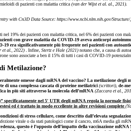
mieloidi di pazienti con malattia critica
(van der Wijst et al. al., 2021).
entry with Cn3D Data Source: https://www.ncbi.nlm.nih.gov/Structure
vati nel 19% dei pazienti con malattia critica, nel 6% dei pazienti con ma
pazienti con grave malattia da COVID-19 aveva anticorpi autoimmun
19 era significativamente più frequente nei pazienti con autoanticor
 et al., 2022)
. Infine,
Stertz e Hale
(2021)
notano che, a causa di autoan
erone sono associate a ben il 15% di tutti i casi di COVID-19 potenzialme
di Metilazione?
generalmente omesse dagli mRNA del vaccino? La metilazione degli 
rte di una complessa cascata di proteine
​​
metilatrici
(scrittori)
,
de-met
ca in più siti attraverso la molecola dell’mRNA
(Zaccara et al., 20
specificatamente nel 5′ UTR degli mRNA regola la normale fisiologi
tesi ed è trattato in modo eccellente in altre revisioni complete
(Y
dizioni di stress cellulare, come descritto dall’elevata segnalazi
n’infezione virale o da stati patologici come il cancro, m6A media gli 
edenza, questo è l’opposto dell’impatto della vaccinazione mRNA 