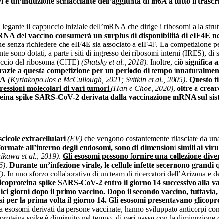
re, vi è un’induzione schiacciante dell’aggiunta di m6A a tutto il t
a legante il cappuccio iniziale dell’mRNA che dirige i ribosomi alla stru
NA del vaccino consumerà un surplus di disponibilità di eIF4E ne
ne senza richiedere che eIF4E sia associato a eIF4F. La competizione per 
sono dotati, a parte i siti di ingresso dei ribosomi interni (IRES), di s
puccio del ribosoma (CITE)
(Shatsky et al., 2018).
Inoltre,
ciò significa
tà grazie a questa competizione per un periodo di tempo innaturalme
NA
(Kyriakopoulos e McCullough, 2021; Svitkin et al., 2005)
.
Questo ti
ressioni molecolari di vari tumori
(Han e Choe, 2020)
,
oltre a crear
teina spike SARS-CoV-2 derivata dalla vaccinazione mRNA sul siste
scicole extracellulari
(EV)
che vengono costantemente rilasciate da una 
ormate all’interno degli endosomi, sono di dimensioni simili ai virus
ikawa et al., 2019)
.
Gli esosomi possono fornire una collezione dive
6)
.
Durante un’infezione virale, le cellule infette secernono grandi
5)
. In uno sforzo collaborativo di un team di ricercatori dell’Arizona e 
icoproteina spike SARS-CoV-2 entro il giorno 14 successivo alla v
ici giorni dopo il primo vaccino. Dopo il secondo vaccino, tuttavia,
i per la prima volta il giorno 14. Gli esosomi presentavano glicopro
 a esosomi derivati ​​da persone vaccinate, hanno sviluppato anticorpi co
proteina spike è diminuito nel tempo, di pari passo con la diminuzione de