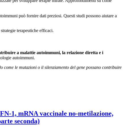
tilizzate per sviluppare terapie mirate. Approfondimenti su come
utoimmuni può fornire dati preziosi. Questi studi possono aiutare a
trategie terapeutiche efficaci.
ribuire a malattie autoimmuni, la relazione diretta e i
atologie autoimmuni.
do come le mutazioni o il silenziamento del gene possano contribuire
IFN-1, mRNA vaccinale no-metilazione,
parte seconda)