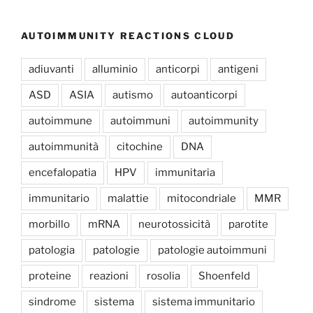
AUTOIMMUNITY REACTIONS CLOUD
adiuvanti
alluminio
anticorpi
antigeni
ASD
ASIA
autismo
autoanticorpi
autoimmune
autoimmuni
autoimmunity
autoimmunità
citochine
DNA
encefalopatia
HPV
immunitaria
immunitario
malattie
mitocondriale
MMR
morbillo
mRNA
neurotossicità
parotite
patologia
patologie
patologie autoimmuni
proteine
reazioni
rosolia
Shoenfeld
sindrome
sistema
sistema immunitario