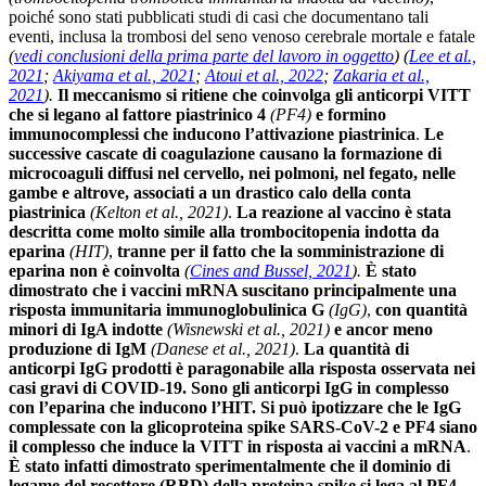
poiché sono stati pubblicati studi di casi che documentano tali
eventi, inclusa la trombosi del seno venoso cerebrale mortale e fatale
(
vedi conclusioni della prima parte del lavoro in oggetto
)
(
Lee et al.,
2021
;
Akiyama et al., 2021
;
Atoui et al., 2022
;
Zakaria et al.,
2021
).
Il meccanismo si ritiene che coinvolga gli anticorpi VITT
che si legano al fattore piastrinico 4
(PF4)
e formino
immunocomplessi che inducono l’attivazione piastrinica
.
Le
successive cascate di coagulazione causano la formazione di
microcoaguli diffusi nel cervello, nei polmoni, nel fegato, nelle
gambe e altrove, associati a un drastico calo della conta
piastrinica
(Kelton et al., 2021)
.
La reazione al vaccino è stata
descritta come molto simile alla trombocitopenia indotta da
eparina
(HIT)
,
tranne per il fatto che la somministrazione di
eparina non è coinvolta
(
Cines and Bussel, 2021
).
È stato
dimostrato che i vaccini mRNA suscitano principalmente una
risposta immunitaria immunoglobulinica G
(IgG)
,
con quantità
minori di IgA indotte
(Wisnewski et al., 2021)
e ancor meno
produzione di IgM
(Danese et al., 2021)
.
La quantità di
anticorpi IgG prodotti è paragonabile alla risposta osservata nei
casi gravi di COVID-19. Sono gli anticorpi IgG in complesso
con l’eparina che inducono l’HIT. Si può ipotizzare che le IgG
complessate con la glicoproteina spike SARS-CoV-2 e PF4 siano
il complesso che induce la VITT in risposta ai vaccini a mRNA
.
È stato infatti dimostrato sperimentalmente che il dominio di
legame del recettore (RBD) della proteina spike si lega al PF4