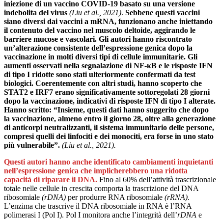
iniezione di un vaccino COVID-19 basato su una versione
indebolita del virus
(Liu et al., 2021)
.
Sebbene questi vaccini
siano diversi dai vaccini a mRNA, funzionano anche iniettando
il contenuto del vaccino nel muscolo deltoide, aggirando le
barriere mucose e vascolari. Gli autori hanno riscontrato
un’alterazione consistente dell’espressione genica dopo la
vaccinazione in molti diversi tipi di cellule immunitarie. Gli
aumenti osservati nella segnalazione di NF-κB e le risposte IFN
di tipo I ridotte sono stati ulteriormente confermati da test
biologici. Coerentemente con altri studi, hanno scoperto che
STAT2 e IRF7 erano significativamente sottoregolati 28 giorni
dopo la vaccinazione, indicativi di risposte IFN di tipo I alterate.
Hanno scritto: “Insieme, questi dati hanno suggerito che dopo
la vaccinazione, almeno entro il giorno 28, oltre alla generazione
di anticorpi neutralizzanti, il sistema immunitario delle persone,
compresi quelli dei linfociti e dei monociti, era forse in uno stato
più vulnerabile”.
(Liu et al., 2021).
Questi autori hanno anche identificato cambiamenti inquietanti
nell’espressione genica che implicherebbero una ridotta
capacità di riparare il DNA.
Fino al 60% dell’attività trascrizionale
totale nelle cellule in crescita comporta la trascrizione del DNA
ribosomiale
(rDNA)
per produrre RNA ribosomiale
(rRNA)
.
L’enzima che trascrive il DNA ribosomiale in RNA è l’RNA
polimerasi I (Pol I). Pol I monitora anche l’integrità dell’
rDNA
e