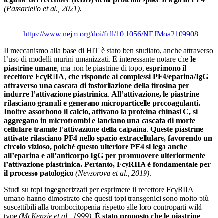
(Passariello et al., 2021).
https://www.nejm.org/doi/full/10.1056/NEJMoa2109908
Il meccanismo alla base di HIT è stato ben studiato, anche attraverso
l’uso di modelli murini umanizzati. È interessante notare che
le
piastrine umane
, ma non le piastrine di topo,
esprimono il
recettore FcγRIIA
,
che risponde ai complessi PF4/eparina/IgG
attraverso una cascata di fosforilazione della tirosina per
indurre l’attivazione piastrinica
.
All’attivazione, le piastrine
rilasciano granuli e generano microparticelle procoagulanti.
Inoltre assorbono il calcio, attivano la proteina chinasi C, si
aggregano in microtrombi e lanciano una cascata di morte
cellulare tramite l’attivazione della calpaina
.
Queste piastrine
attivate rilasciano PF4 nello spazio extracellulare, favorendo un
circolo vizioso, poiché questo ulteriore PF4 si lega anche
all’eparina e all’anticorpo IgG per promuovere ulteriormente
l’attivazione piastrinica. Pertanto, FcγRIIA è fondamentale per
il processo patologico
(Nevzorova et al., 2019)
.
Studi su topi ingegnerizzati per esprimere il recettore FcγRIIA
umano hanno dimostrato che questi topi transgenici sono molto più
suscettibili alla trombocitopenia rispetto alle loro controparti wild
type
(McKenzie et al., 1999)
.
È stato proposto che le piastrine