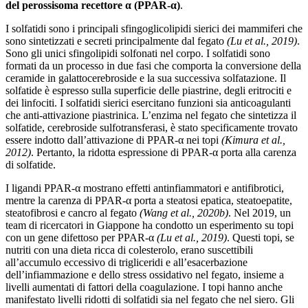
del perossisoma recettore α (PPAR-α)
.
I solfatidi sono i principali sfingoglicolipidi sierici dei mammiferi che
sono sintetizzati e secreti principalmente dal fegato
(Lu et al., 2019)
.
Sono gli unici sfingolipidi solfonati nel corpo. I solfatidi sono
formati da un processo in due fasi che comporta la conversione della
ceramide in galattocerebroside e la sua successiva solfatazione. Il
solfatide è espresso sulla superficie delle piastrine, degli eritrociti e
dei linfociti. I solfatidi sierici esercitano funzioni sia anticoagulanti
che anti-attivazione piastrinica. L’enzima nel fegato che sintetizza il
solfatide, cerebroside sulfotransferasi, è stato specificamente trovato
essere indotto dall’attivazione di PPAR-α nei topi
(Kimura et al.,
2012)
. Pertanto, la ridotta espressione di PPAR-α porta alla carenza
di solfatide.
I ligandi PPAR-α mostrano effetti antinfiammatori e antifibrotici,
mentre la carenza di PPAR-α porta a steatosi epatica, steatoepatite,
steatofibrosi e cancro al fegato
(Wang et al., 2020b)
. Nel 2019, un
team di ricercatori in Giappone ha condotto un esperimento su topi
con un gene difettoso per PPAR-α
(Lu et al., 2019)
. Questi topi, se
nutriti con una dieta ricca di colesterolo, erano suscettibili
all’accumulo eccessivo di trigliceridi e all’esacerbazione
dell’infiammazione e dello stress ossidativo nel fegato, insieme a
livelli aumentati di fattori della coagulazione. I topi hanno anche
manifestato livelli ridotti di solfatidi sia nel fegato che nel siero. Gli