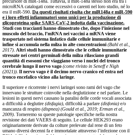
precursore di miR-148a. Tuttavia, il miR-148a stesso non era tra i
microRNA catalogati come eccessivi o carenti nel loro studio, né lo
era il miR-590.
Da questi risultati risulta che miR148a e miR-590
e i loro effetti infiammatori sono unici per la produzione di
glicoproteina spike SARS-CoV-2 indotta dalla vaccinazione.
Studi con traccianti hanno dimostrato che, dopo l’iniezione nel
muscolo del braccio, l’mRNA nei vaccini a mRNA viene
trasportato nel sistema linfatico dalle cellule immunitarie e
infine si accumula nella milza in alte concentrazioni
(Bahl et al.,
2017)
.
Altri studi hanno dimostrato che le cellule immunitarie
stressate nei centri germinali della milza rilasciano grandi
quantità di esosomi che viaggiano verso i nuclei del tronco
cerebrale lungo il nervo vago
(come rivisto in Seneff e Nigh
(2021))
.
Il nervo vago è il decimo nervo cranico ed entra nel
tronco encefalico vicino alla laringe
.
Il superiore e ricorrente i nervi laringei sono rami del vago che
innervano le strutture coinvolte nella deglutizione e nel parlare. Le
lesioni in questi nervi causano la paralisi delle corde vocali associata
a difficoltà a deglutire
(disfagia)
, difficoltà a parlare
(disfonia)
e/o
mancanza di respiro
(dispnea)
(Gould et al., 2019; Erman et al.,
2009)
. Torneremo su queste patologie specifiche nella nostra
revisione dei dati VAERS di seguito. Le cellule HEK293 erano
originariamente derivate da colture prelevate dal rene di un feto
umano diversi decenni fa e immortalate attraverso l’infezione con il