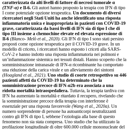
caratterizzata da alti livelli di fattore di necrosi tumorale α
(TNF-α)
e Il-6.
Gli autori hanno proposto la terapia con IFN di tipo
I come potenziale opzione terapeutica.
Un documento di diversi
ricercatori negli Stati Uniti ha anche identificato una risposta
infiammatoria unica e inappropriata in pazienti con COVID-19
grave, caratterizzata da bassi livelli di IFN sia di tipo I che di
tipo III insieme a chemochine elevate ed elevata espressione di
Il-6
(Blanco- Melò et al., 2020)
. Gli IFN di tipo I sono stati persino
proposti come opzione terapeutica per il COVID-19 grave. In un
modello di criceto, i ricercatori hanno esposto i criceti alla SARS-
CoV-2 e hanno indotto una risposta infiammatoria nei polmoni e
un’infiammazione sistemica nei tessuti distali. Hanno scoperto che la
somministrazione intranasale di IFN-α ricombinante ha comportato
una riduzione della carica virale e un alleviamento dei sintomi
(Hoagland et al., 2021)
.
Uno studio di coorte retrospettivo su 446
pazienti affetti da COVID-19 ha determinato che la
somministrazione precoce di IFN-α2b era associata a una
ridotta mortalità intraospedaliera.
Tuttavia, la terapia tardiva con
IFN ha aumentato la mortalità e ritardato il recupero, rivelando che
la somministrazione precoce della terapia con interferone è
essenziale per una risposta favorevole
(Wang et al., 2020a)
. Un
numero sorprendente di persone ha autoanticorpi neutralizzanti
contro gli IFN di tipo I, sebbene l’eziologia alla base di questo
fenomeno non sia stata compresa. Uno studio che ha utilizzato la
profilazione longitudinale di oltre 600.000 cellule mononucleate del