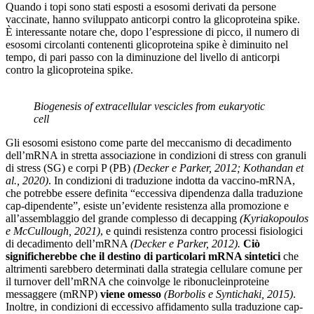
Quando i topi sono stati esposti a esosomi derivati ​​da persone
vaccinate, hanno sviluppato anticorpi contro la glicoproteina spike.
È interessante notare che, dopo l’espressione di picco, il numero di
esosomi circolanti contenenti glicoproteina spike è diminuito nel
tempo, di pari passo con la diminuzione del livello di anticorpi
contro la glicoproteina spike.
Biogenesis of extracellular vescicles from eukaryotic
cell
Gli esosomi esistono come parte del meccanismo di decadimento
dell’mRNA in stretta associazione in condizioni di stress con granuli
di stress (SG) e corpi P (PB)
(Decker e Parker, 2012; Kothandan et
al., 2020)
. In condizioni di traduzione indotta da vaccino-mRNA,
che potrebbe essere definita “eccessiva dipendenza dalla traduzione
cap-dipendente”, esiste un’evidente resistenza alla promozione e
all’assemblaggio del grande complesso di decapping
(Kyriakopoulos
e McCullough, 2021)
, e quindi resistenza contro processi fisiologici
di decadimento dell’mRNA
(Decker e Parker, 2012).
Ciò
significherebbe che il destino di particolari mRNA sintetici
che
altrimenti sarebbero determinati dalla strategia cellulare comune per
il turnover dell’mRNA che coinvolge le ribonucleinproteine ​​
messaggere (mRNP)
viene omesso
(Borbolis e Syntichaki, 2015)
.
Inoltre, in condizioni di eccessivo affidamento sulla traduzione cap-