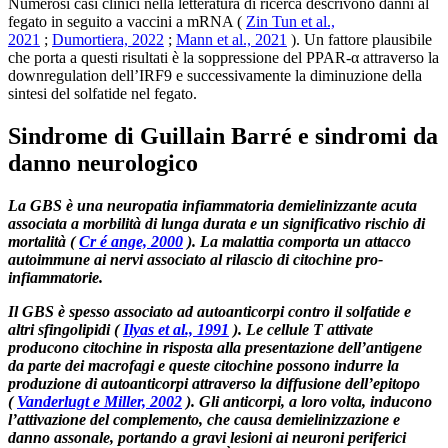
Numerosi casi clinici nella letteratura di ricerca descrivono danni al
fegato in seguito a vaccini a mRNA (
Zin Tun et al.,
2021
;
Dumortiera, 2022
;
Mann et al., 2021
). Un fattore plausibile
che porta a questi risultati è la soppressione del PPAR-α attraverso la
downregulation dell’IRF9 e successivamente la diminuzione della
sintesi del solfatide nel fegato.
Sindrome di Guillain Barré e sindromi da
danno neurologico
La GBS è una neuropatia infiammatoria demielinizzante acuta
associata a morbilità di lunga durata e un significativo rischio di
mortalità (
Cr é ange, 2000
). La malattia comporta un attacco
autoimmune ai nervi associato al rilascio di citochine pro-
infiammatorie.
Il GBS è spesso associato ad autoanticorpi contro il solfatide e
altri sfingolipidi (
Ilyas et al., 1991
). Le cellule T attivate
producono citochine in risposta alla presentazione dell’antigene
da parte dei macrofagi e queste citochine possono indurre la
produzione di autoanticorpi attraverso la diffusione dell’epitopo
(
Vanderlugt e Miller, 2002
). Gli anticorpi, a loro volta, inducono
l’attivazione del complemento, che causa demielinizzazione e
danno assonale, portando a gravi lesioni ai neuroni periferici