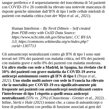
sangue periferico e il sequenziamento del trascrittoma di 54 pazienti
con COVID-19 e 26 controlli ha rilevato una notevole mancanza di
risposte geniche stimolate dall’IFN di tipo I nelle cellule mieloidi di
pazienti con malattia critica
(van der Wijst et al. al., 2021).
Human Interferon –
By Nevit Dilmen – Self created
from PDB entry with Cn3D Data Source:
https://www.ncbi.nlm.nih.gov/Structure/, CC BY-SA
3.0, https://commons.wikimedia.org/w/index.php?
curid=1307713
Gli autoanticorpi neutralizzanti contro gli IFN di tipo I sono stati
trovati nel 19% dei pazienti con malattia critica, nel 6% dei pazienti
con malattia grave e nello 0% dei pazienti con malattia moderata.
Un altro studio con sede a Madrid, in Spagna, ha rivelato che il
10% dei pazienti con grave malattia da COVID-19 aveva
anticorpi autoimmuni contro gli IFN di tipo I
(Troya et al.,
2021)
.
Uno studio multi-autore con sede in Francia ha rilevato
che la mortalità per COVID-19 era significativamente più
frequente nei pazienti con autoanticorpi neutralizzanti contro
l’interferone di tipo I rispetto a quelli senza anticorpi
neutralizzanti
(55% vs. 23%)
(Chauvineau ‐ Grenier et al., 2022)
.
Infine,
Stertz e Hale
(2021)
notano che, a causa di autoanticorpi o
forse di polimorfismi con perdita di funzione associati ai geni del