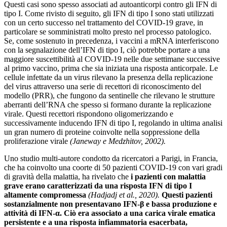
Questi casi sono spesso associati ad autoanticorpi contro gli IFN di
tipo I. Come rivisto di seguito, gli IFN di tipo I sono stati utilizzati
con un certo successo nel trattamento del COVID-19 grave, in
particolare se somministrati molto presto nel processo patologico.
Se, come sostenuto in precedenza, i vaccini a mRNA interferiscono
con la segnalazione dell’IFN di tipo I, ciò potrebbe portare a una
maggiore suscettibilità al COVID-19 nelle due settimane successive
al primo vaccino, prima che sia iniziata una risposta anticorpale. Le
cellule infettate da un virus rilevano la presenza della replicazione
del virus attraverso una serie di recettori di riconoscimento del
modello (PRR), che fungono da sentinelle che rilevano le strutture
aberranti dell’RNA che spesso si formano durante la replicazione
virale. Questi recettori rispondono oligomerizzando e
successivamente inducendo IFN di tipo I, regolando in ultima analisi
un gran numero di proteine ​​​​coinvolte nella soppressione della
proliferazione virale
(Janeway e Medzhitov, 2002).
Uno studio multi-autore condotto da ricercatori a Parigi, in Francia,
che ha coinvolto una coorte di 50 pazienti COVID-19 con vari gradi
di gravità della malattia, ha rivelato che
i pazienti con malattia
grave erano caratterizzati da una risposta IFN di tipo I
altamente compromessa
(Hadjadj et al., 2020).
Questi pazienti
sostanzialmente non presentavano IFN-β e bassa produzione e
attività di IFN-α.
Ciò era associato a una carica virale ematica
persistente e a una risposta infiammatoria esacerbata,