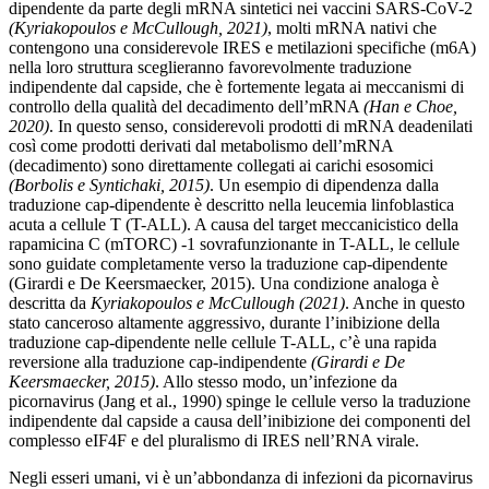
dipendente da parte degli mRNA sintetici nei vaccini SARS-CoV-2
(Kyriakopoulos e McCullough, 2021)
, molti mRNA nativi che
contengono una considerevole IRES e metilazioni specifiche (m6A)
nella loro struttura sceglieranno favorevolmente traduzione
indipendente dal capside, che è fortemente legata ai meccanismi di
controllo della qualità del decadimento dell’mRNA
(Han e Choe,
2020)
. In questo senso, considerevoli prodotti di mRNA deadenilati
così come prodotti derivati ​​dal metabolismo dell’mRNA
(decadimento) sono direttamente collegati ai carichi esosomici
(Borbolis e Syntichaki, 2015)
. Un esempio di dipendenza dalla
traduzione cap-dipendente è descritto nella leucemia linfoblastica
acuta a cellule T (T-ALL). A causa del target meccanicistico della
rapamicina C (mTORC) -1 sovrafunzionante in T-ALL, le cellule
sono guidate completamente verso la traduzione cap-dipendente
(Girardi e De Keersmaecker, 2015). Una condizione analoga è
descritta da
Kyriakopoulos e McCullough (2021)
. Anche in questo
stato canceroso altamente aggressivo, durante l’inibizione della
traduzione cap-dipendente nelle cellule T-ALL, c’è una rapida
reversione alla traduzione cap-indipendente
(Girardi e De
Keersmaecker, 2015)
. Allo stesso modo, un’infezione da
picornavirus (Jang et al., 1990) spinge le cellule verso la traduzione
indipendente dal capside a causa dell’inibizione dei componenti del
complesso eIF4F e del pluralismo di IRES nell’RNA virale.
Negli esseri umani, vi è un’abbondanza di infezioni da picornavirus