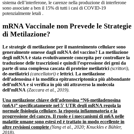
sistema dell’interferone, le carenze nella produzione di interferone
sono associate a ben il 15% di tutti i casi di COVID-19
potenzialmente letali .
mRNA Vaccinale non Prevede le Strategie
di Metilazione?
Le strategie di metilazione per il mantenimento cellulare sono
generalmente omesse dagli mRNA del vaccino? La metilazione
degli mRNA è stata evolutivamente concepita per controllare la
traduzione delle trascrizioni e quindi l’espressione dei geni da
parte di una complessa cascata di proteine
​​
metilatrici
(scrittori)
,
de-metilatrici
(cancellatori)
e
lettrici
.
La metilazione
dell’adenosina è la modifica epitranscriptomica più abbondante
dell’mRNA e si verifica in più siti attraverso la molecola
dell’mRNA
(Zaccara et al., 2019)
.
Una metilazione chiave dell’adenosina “N6-metiladenosina
(m6A)” specificatamente nel 5′ UTR degli mRNA regola la
normale fisiologia cellulare, la risposta infiammatoria e la
progressione del cancro.
Il
ruolo e i meccanismi di m6A nelle
malattie umane sono estesi ed è trattato in modo eccellente in
altre revisioni complete
(Yang et al., 2020; Knuckles e Bühler,
2018)
.