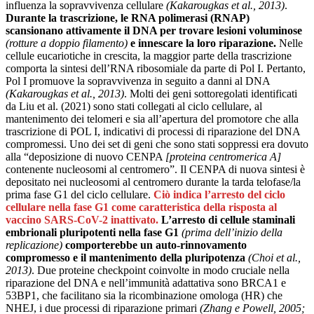
influenza la sopravvivenza cellulare
(Kakarougkas et al., 2013)
.
Durante la trascrizione, le RNA polimerasi (RNAP)
scansionano attivamente il DNA per trovare lesioni voluminose
(rotture a doppio filamento)
e innescare la loro riparazione.
Nelle
cellule eucariotiche in crescita, la maggior parte della trascrizione
comporta la sintesi dell’RNA ribosomiale da parte di Pol I. Pertanto,
Pol I promuove la sopravvivenza in seguito a danni al DNA
(Kakarougkas et al., 2013)
. Molti dei geni sottoregolati identificati
da Liu et al. (2021) sono stati collegati al ciclo cellulare, al
mantenimento dei telomeri e sia all’apertura del promotore che alla
trascrizione di POL I, indicativi di processi di riparazione del DNA
compromessi. Uno dei set di geni che sono stati soppressi era dovuto
alla “deposizione di nuovo CENPA
[proteina centromerica A]
contenente nucleosomi al centromero”. Il CENPA di nuova sintesi è
depositato nei nucleosomi al centromero durante la tarda telofase/la
prima fase G1 del ciclo cellulare.
Ciò indica l’arresto del ciclo
cellulare nella fase G1 come caratteristica della risposta al
vaccino SARS-CoV-2 inattivato.
L’arresto di cellule staminali
embrionali pluripotenti nella fase G1
(prima dell’inizio della
replicazione)
comporterebbe un auto-rinnovamento
compromesso e il mantenimento della pluripotenza
(Choi et al.,
2013)
. Due proteine ​​checkpoint coinvolte in modo cruciale nella
riparazione del DNA e nell’immunità adattativa sono BRCA1 e
53BP1, che facilitano sia la ricombinazione omologa (HR) che
NHEJ, i due processi di riparazione primari
(Zhang e Powell, 2005;