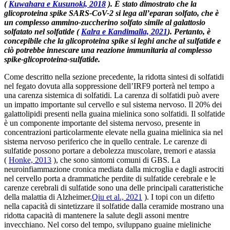
(
Kuwahara e Kusunoki, 2018
). È stato dimostrato che la
glicoproteina spike SARS-CoV-2 si lega all’eparan solfato, che è
un complesso ammino-zuccherino solfato simile al galattosio
solfatato nel solfatide (
Kalra e Kandimalla, 2021
). Pertanto, è
concepibile che la glicoproteina spike si leghi anche al sulfatide e
ciò potrebbe innescare una reazione immunitaria al complesso
spike-glicoproteina-sulfatide.
Come descritto nella sezione precedente, la ridotta sintesi di solfatidi
nel fegato dovuta alla soppressione dell’IRF9 porterà nel tempo a
una carenza sistemica di solfatidi. La carenza di solfatidi può avere
un impatto importante sul cervello e sul sistema nervoso. Il 20% dei
galattolipidi presenti nella guaina mielinica sono solfatidi. Il solfatide
è un componente importante del sistema nervoso, presente in
concentrazioni particolarmente elevate nella guaina mielinica sia nel
sistema nervoso periferico che in quello centrale. Le carenze di
sulfatide possono portare a debolezza muscolare, tremori e atassia
(
Honke, 2013
), che sono sintomi comuni di GBS. La
neuroinfiammazione cronica mediata dalla microglia e dagli astrociti
nel cervello porta a drammatiche perdite di sulfatide cerebrale e le
carenze cerebrali di sulfatide sono una delle principali caratteristiche
della malattia di Alzheimer.
Qiu et al., 2021
). I topi con un difetto
nella capacità di sintetizzare il solfatide dalla ceramide mostrano una
ridotta capacità di mantenere la salute degli assoni mentre
invecchiano. Nel corso del tempo, sviluppano guaine mieliniche