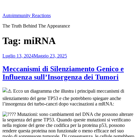
Salta
al
Autoimmunity Reactions
contenuto
The Truth Behind The Appearance
Tag:
miRNA
Pubblicato
Luglio 13, 2024
Maggio 23, 2025
il
Meccanismi di Silenziamento Genico e
Influenza sull’Insorgenza dei Tumori
Ecco un diagramma che illustra i principali meccanismi di
silenziamento del gene TP53 e che potrebbero spiegare anche
l’insorgenza dei turbo-cancri dopo vaccinazioni a mRNA:
Mutazioni: sono cambiamenti nel DNA che possono alterare
la sequenza del gene TP53. Quando queste mutazioni si verificano
nella regione del gene che codifica per la proteina p53, possono
rendere questa proteina non funzionale o meno efficace nel suo
ruolo di soppressore tumorale. Di conseguenza, le cellule potrebbero