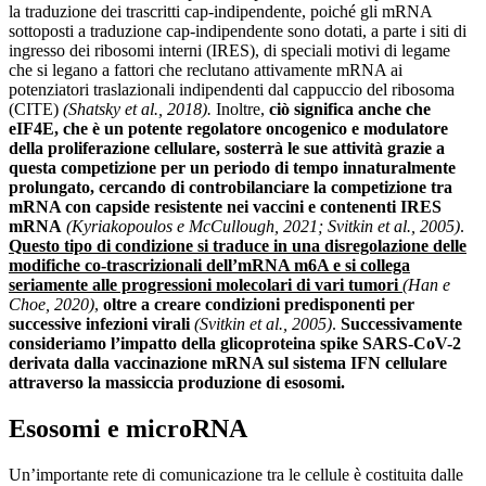
la traduzione dei trascritti cap-indipendente, poiché gli mRNA
sottoposti a traduzione cap-indipendente sono dotati, a parte i siti di
ingresso dei ribosomi interni (IRES), di speciali motivi di legame
che si legano a fattori che reclutano attivamente mRNA ai
potenziatori traslazionali indipendenti dal cappuccio del ribosoma
(CITE)
(Shatsky et al., 2018).
Inoltre,
ciò significa anche che
eIF4E, che è un potente regolatore oncogenico e modulatore
della proliferazione cellulare, sosterrà le sue attività grazie a
questa competizione per un periodo di tempo innaturalmente
prolungato, cercando di controbilanciare la competizione tra
mRNA con capside resistente nei vaccini e contenenti IRES
mRNA
(Kyriakopoulos e McCullough, 2021; Svitkin et al., 2005)
.
Questo tipo di condizione si traduce in una disregolazione delle
modifiche co-trascrizionali dell’mRNA m6A e si collega
seriamente alle progressioni molecolari di vari tumori
(Han e
Choe, 2020)
,
oltre a creare condizioni predisponenti per
successive infezioni virali
(Svitkin et al., 2005)
.
Successivamente
consideriamo l’impatto della glicoproteina spike SARS-CoV-2
derivata dalla vaccinazione mRNA sul sistema IFN cellulare
attraverso la massiccia produzione di esosomi.
Esosomi e microRNA
Un’importante rete di comunicazione tra le cellule è costituita dalle