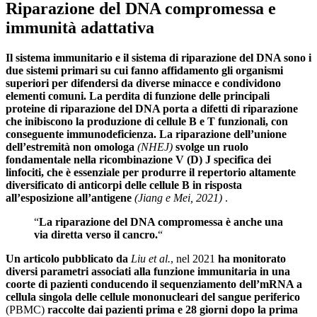
Riparazione del DNA compromessa e
immunità adattativa
Il sistema immunitario e il sistema di riparazione del DNA sono i
due sistemi primari su cui fanno affidamento gli organismi
superiori per difendersi da diverse minacce e condividono
elementi comuni.
La perdita di funzione delle principali
proteine ​​di riparazione del DNA porta a difetti di riparazione
che inibiscono la produzione di cellule B e T funzionali, con
conseguente immunodeficienza.
La riparazione dell’unione
dell’estremità non omologa
(NHEJ)
svolge un ruolo
fondamentale nella ricombinazione V (D) J specifica dei
linfociti, che è essenziale per produrre il repertorio altamente
diversificato di anticorpi delle cellule B in risposta
all’esposizione all’antigene
(Jiang e Mei, 2021)
.
“
La riparazione del DNA compromessa è anche una
via diretta verso il cancro.
“
Un articolo pubblicato da
Liu et al.
, nel 2021
ha monitorato
diversi parametri associati alla funzione immunitaria in una
coorte di pazienti conducendo il sequenziamento dell’mRNA a
cellula singola delle cellule mononucleari del sangue periferico
(PBMC)
raccolte dai pazienti prima e 28 giorni dopo la prima