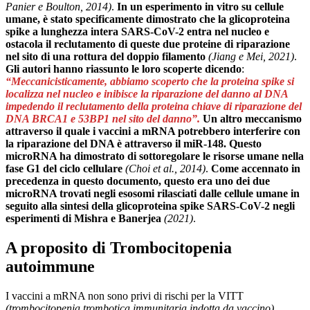
Panier e Boulton, 2014)
.
In un esperimento in vitro su cellule
umane, è stato specificamente dimostrato che la glicoproteina
spike a lunghezza intera SARS-CoV-2 entra nel nucleo e
ostacola il reclutamento di queste due proteine ​​​​di riparazione
nel sito di una rottura del doppio filamento
(Jiang e Mei, 2021)
.
Gli autori hanno riassunto le loro scoperte dicendo
:
“Meccanicisticamente, abbiamo scoperto che la proteina spike si
localizza nel nucleo e inibisce la riparazione del danno al DNA
impedendo il reclutamento della proteina chiave di riparazione del
DNA BRCA1 e 53BP1 nel sito del danno”.
Un altro meccanismo
attraverso il quale i vaccini a mRNA potrebbero interferire con
la riparazione del DNA è attraverso il miR-148. Questo
microRNA ha dimostrato di sottoregolare le risorse umane nella
fase G1 del ciclo cellulare
(Choi et al., 2014)
.
Come accennato in
precedenza in questo documento, questo era uno dei due
microRNA trovati negli esosomi rilasciati dalle cellule umane in
seguito alla sintesi della glicoproteina spike SARS-CoV-2 negli
esperimenti di Mishra e Banerjea
(2021)
.
A proposito di Trombocitopenia
autoimmune
I vaccini a mRNA non sono privi di rischi per la VITT
(trombocitopenia trombotica immunitaria indotta da vaccino)
,