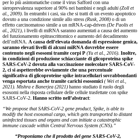
per lo più asintomatiche come il virus Safford con una
sieroprevalenza superiore al 90% nei bambini e negli adult
i (Zoll et
al., 2009)
. In entrambi i casi, sia che si tratti di un evento apoptotico
dovuto a una condizione simile allo stress
(Rusk, 2008)
o di un
effetto carcinomatoso simile a un mRNA-cap-driven
(De Paolis et
al., 2021)
, i livelli di miRNA saranno aumentati a causa del aumento
del funzionamento epitrascrittomico e aumento del decadimento
dell’mRNA.
A causa dell’elevata domanda di espressione genica,
saranno elevati livelli di alcuni miRNA dovrebbe essere
contenuto negli esosomi tramite corpi P
(Yu et al., 2016)
.
Inoltre,
in condizioni di produzione schiacciante di glicoproteina spike
SARS-CoV-2 dovuta alla vaccinazione molecolare SARS-CoV-
2, ci si aspetterebbe ovviamente che una percentuale
significativa di glicoproteine ​​spike intracellulari sovrabbondanti
venga esportata anche tramite carichi esosomici
( Wei et al.,
2021).
Mishra e Banerjea (2021)
hanno studiato il ruolo degli
esosomi nella risposta cellulare delle cellule trasfettate con spike
SARS-CoV-2.
Hanno scritto nell’abstract
:
“We propose that SARS-CoV-2 gene product, Spike, is able to
modify the host exosomal cargo, which gets transported to distant
uninfected tissues and organs and can initiate a catastrophic
immune cascade within Central Nervous System (CNS).”
“Proponiamo che il prodotto del gene SARS-CoV-2,