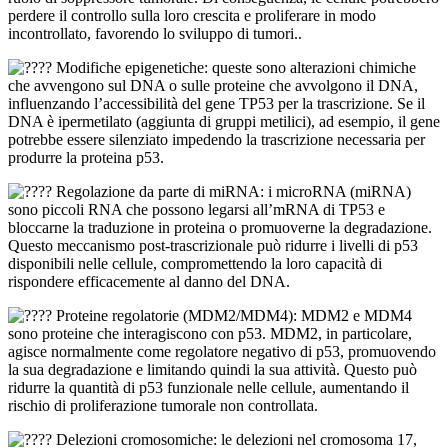
perdere il controllo sulla loro crescita e proliferare in modo
incontrollato, favorendo lo sviluppo di tumori..
Modifiche epigenetiche: queste sono alterazioni chimiche
che avvengono sul DNA o sulle proteine che avvolgono il DNA,
influenzando l’accessibilità del gene TP53 per la trascrizione. Se il
DNA è ipermetilato (aggiunta di gruppi metilici), ad esempio, il gene
potrebbe essere silenziato impedendo la trascrizione necessaria per
produrre la proteina p53.
Regolazione da parte di miRNA: i microRNA (miRNA)
sono piccoli RNA che possono legarsi all’mRNA di TP53 e
bloccarne la traduzione in proteina o promuoverne la degradazione.
Questo meccanismo post-trascrizionale può ridurre i livelli di p53
disponibili nelle cellule, compromettendo la loro capacità di
rispondere efficacemente al danno del DNA.
Proteine regolatorie (MDM2/MDM4): MDM2 e MDM4
sono proteine che interagiscono con p53. MDM2, in particolare,
agisce normalmente come regolatore negativo di p53, promuovendo
la sua degradazione e limitando quindi la sua attività. Questo può
ridurre la quantità di p53 funzionale nelle cellule, aumentando il
rischio di proliferazione tumorale non controllata.
Delezioni cromosomiche: le delezioni nel cromosoma 17,