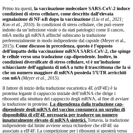
Primo tra questi,
la vaccinazione molecolare SARS-CoV-2 induce
condizioni di stress cellulare, come descritto dall’elevata
segnalazione di NF-κB dopo la vaccinazione
(Liu et al., 2021;
Koo et al., 2010)
. In condizioni di stress cellulare, che può essere
indotto da un’infezione virale o da stati patologici come il cancro,
m6A media gli mRNA affinché subiscano la traduzione
preferenzialmente in modo indipendente dal capside (Meyer et al.,
2015).
Come discusso in precedenza, questo è l’opposto
dell’impatto della vaccinazione mRNA SARS-CoV-2, che spinge
le cellule verso una traduzione cap-dipendente.
Inoltre, in
condizioni diversificate di stress cellulare, vi è un’induzione
schiacciante dell’aggiunta di m6A a tutto il trascrittoma che fa sì
che un numero maggiore di mRNA possieda 5’UTR arricchiti
con m6A
(Meyer et al., 2015).
Il fattore di inizio della traduzione eucariotica 4E
(eIF4E)
è la
proteina legante il cappuccio iniziale dell’mRNA che dirige i
ribosomi alla struttura del cappuccio degli mRNA, al fine di avviare
la traduzione in proteine.
La dipendenza dalla traduzione cap-
dipendente degli mRNA del vaccino consumerà un surplus di
disponibilità di eIF4E necessaria per tradurre un numero
innaturalmente elevato di mRNA sintetici.
Tuttavia, la traduzione
indipendente dal limite avviene senza richiedere che eIF4E sia
associato a eIF4F. La competizione per i ribosomi si sposterà verso