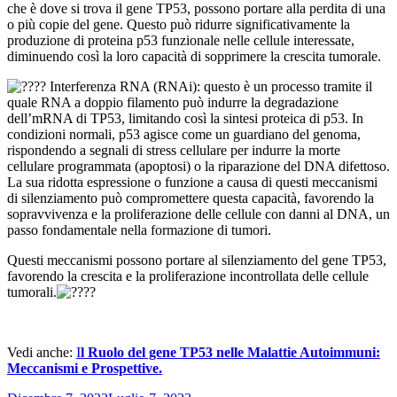
che è dove si trova il gene TP53, possono portare alla perdita di una
o più copie del gene. Questo può ridurre significativamente la
produzione di proteina p53 funzionale nelle cellule interessate,
diminuendo così la loro capacità di sopprimere la crescita tumorale.
Interferenza RNA (RNAi): questo è un processo tramite il
quale RNA a doppio filamento può indurre la degradazione
dell’mRNA di TP53, limitando così la sintesi proteica di p53. In
condizioni normali, p53 agisce come un guardiano del genoma,
rispondendo a segnali di stress cellulare per indurre la morte
cellulare programmata (apoptosi) o la riparazione del DNA difettoso.
La sua ridotta espressione o funzione a causa di questi meccanismi
di silenziamento può compromettere questa capacità, favorendo la
sopravvivenza e la proliferazione delle cellule con danni al DNA, un
passo fondamentale nella formazione di tumori.
Questi meccanismi possono portare al silenziamento del gene TP53,
favorendo la crescita e la proliferazione incontrollata delle cellule
tumorali.
Vedi anche:
I
l Ruolo del gene TP53 nelle Malattie Autoimmuni:
Meccanismi e Prospettive.