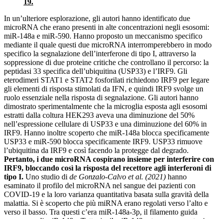
19.
In un’ulteriore esplorazione, gli autori hanno identificato due
microRNA che erano presenti in alte concentrazioni negli esosomi:
miR-148a e miR-590. Hanno proposto un meccanismo specifico
mediante il quale questi due microRNA interromperebbero in modo
specifico la segnalazione dell’interferone di tipo I, attraverso la
soppressione di due proteine ​​critiche che controllano il percorso: la
peptidasi 33 specifica dell’ubiquitina (USP33) e l’IRF9. Gli
eterodimeri STAT1 e STAT2 fosforilati richiedono IRF9 per legare
gli elementi di risposta stimolati da IFN, e quindi IRF9 svolge un
ruolo essenziale nella risposta di segnalazione. Gli autori hanno
dimostrato sperimentalmente che la microglia esposta agli esosomi
estratti dalla coltura HEK293 aveva una diminuzione del 50%
nell’espressione cellulare di USP33 e una diminuzione del 60% in
IRF9. Hanno inoltre scoperto che miR-148a blocca specificamente
USP33 e miR-590 blocca specificamente IRF9. USP33 rimuove
l’ubiquitina da IRF9 e così facendo la protegge dal degrado.
Pertanto, i due microRNA cospirano insieme per interferire con
IRF9, bloccando così la risposta del recettore agli interferoni di
tipo I.
Uno studio di
de Gonzalo-Calvo et al. (2021)
hanno
esaminato il profilo del microRNA nel sangue dei pazienti con
COVID-19 e la loro varianza quantitativa basata sulla gravità della
malattia. Si è scoperto che più miRNA erano regolati verso l’alto e
verso il basso. Tra questi c’era miR-148a-3p, il filamento guida