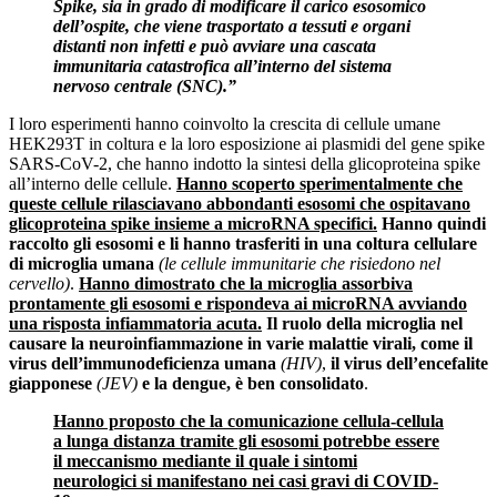
Spike, sia in grado di modificare il carico esosomico
dell’ospite, che viene trasportato a tessuti e organi
distanti non infetti e può avviare una cascata
immunitaria catastrofica all’interno del sistema
nervoso centrale (SNC).”
I loro esperimenti hanno coinvolto la crescita di cellule umane
HEK293T in coltura e la loro esposizione ai plasmidi del gene spike
SARS-CoV-2, che hanno indotto la sintesi della glicoproteina spike
all’interno delle cellule.
Hanno scoperto sperimentalmente che
queste cellule rilasciavano abbondanti esosomi che ospitavano
glicoproteina spike insieme a microRNA specifici.
Hanno quindi
raccolto gli esosomi e li hanno trasferiti in una coltura cellulare
di microglia umana
(le cellule immunitarie che risiedono nel
cervello)
.
Hanno dimostrato che la microglia assorbiva
prontamente gli esosomi e rispondeva ai microRNA avviando
una risposta infiammatoria acuta.
Il ruolo della microglia nel
causare la neuroinfiammazione in varie malattie virali, come il
virus dell’immunodeficienza umana
(HIV)
,
il virus dell’encefalite
giapponese
(JEV)
e la dengue, è ben consolidato
.
Hanno proposto che la comunicazione cellula-cellula
a lunga distanza tramite gli esosomi potrebbe essere
il meccanismo mediante il quale i sintomi
neurologici si manifestano nei casi gravi di COVID-