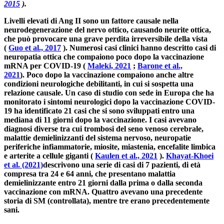
2015
).
Livelli elevati di Ang II sono un fattore causale nella
neurodegenerazione del nervo ottico, causando neurite ottica,
che può provocare una grave perdita irreversibile della vista
(
Guo et al., 2017
). Numerosi casi clinici hanno descritto casi di
neuropatia ottica che compaiono poco dopo la vaccinazione
mRNA per COVID-19 (
Maleki, 2021
;
Barone et al.,
2021
). Poco dopo la vaccinazione compaiono anche altre
condizioni neurologiche debilitanti, in cui si sospetta una
relazione causale. Un caso di studio con sede in Europa che ha
monitorato i sintomi neurologici dopo la vaccinazione COVID-
19 ha identificato 21 casi che si sono sviluppati entro una
mediana di 11 giorni dopo la vaccinazione. I casi avevano
diagnosi diverse tra cui trombosi del seno venoso cerebrale,
malattie demielinizzanti del sistema nervoso, neuropatie
periferiche infiammatorie, miosite, miastenia, encefalite limbica
e arterite a cellule giganti (
Kaulen et al., 2021
).
Khayat-Khoei
et al. (2021)
descrivono una serie di casi di 7 pazienti, di età
compresa tra 24 e 64 anni, che presentano malattia
demielinizzante entro 21 giorni dalla prima o dalla seconda
vaccinazione con mRNA. Quattro avevano una precedente
storia di SM (controllata), mentre tre erano precedentemente
sani.