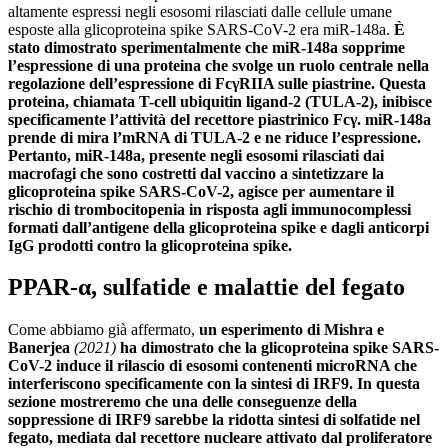
altamente espressi negli esosomi rilasciati dalle cellule umane
esposte alla glicoproteina spike SARS-CoV-2 era miR-148a.
È
stato dimostrato sperimentalmente che miR-148a sopprime
l’espressione di una proteina che svolge un ruolo centrale nella
regolazione dell’espressione di FcγRIIA sulle piastrine. Questa
proteina, chiamata T-cell ubiquitin ligand-2 (TULA-2), inibisce
specificamente l’attività del recettore piastrinico Fcγ. miR-148a
prende di mira l’mRNA di TULA-2 e ne riduce l’espressione.
Pertanto, miR-148a, presente negli esosomi rilasciati dai
macrofagi che sono costretti dal vaccino a sintetizzare la
glicoproteina spike SARS-CoV-2, agisce per aumentare il
rischio di trombocitopenia in risposta agli immunocomplessi
formati dall’antigene della glicoproteina spike e dagli anticorpi
IgG prodotti contro la glicoproteina spike.
PPAR-α, sulfatide e malattie del fegato
Come abbiamo già affermato,
un esperimento di Mishra e
Banerjea
(2021)
ha dimostrato che la glicoproteina spike SARS-
CoV-2 induce il rilascio di esosomi contenenti microRNA che
interferiscono specificamente con la sintesi di IRF9. In questa
sezione mostreremo che una delle conseguenze della
soppressione di IRF9 sarebbe la ridotta sintesi di solfatide nel
fegato, mediata dal recettore nucleare attivato dal proliferatore