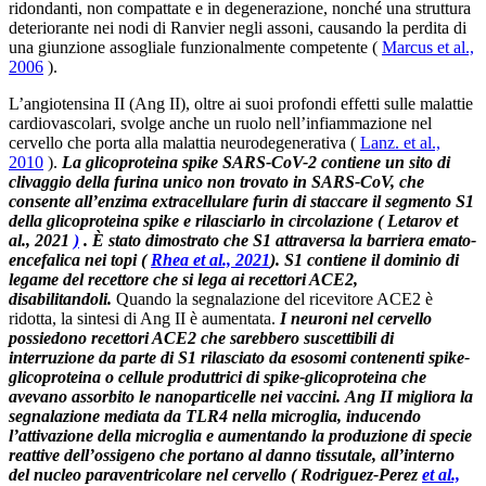
ridondanti, non compattate e in degenerazione, nonché una struttura
deteriorante nei nodi di Ranvier negli assoni, causando la perdita di
una giunzione assogliale funzionalmente competente (
Marcus et al.,
2006
).
L’angiotensina II (Ang II), oltre ai suoi profondi effetti sulle malattie
cardiovascolari, svolge anche un ruolo nell’infiammazione nel
cervello che porta alla malattia neurodegenerativa (
Lanz. et al.,
2010
).
La glicoproteina spike SARS-CoV-2 contiene un sito di
clivaggio della furina unico non trovato in SARS-CoV, che
consente all’enzima extracellulare furin di staccare il segmento S1
della glicoproteina spike e rilasciarlo in circolazione ( Letarov et
al., 2021
)
. È stato dimostrato che S1 attraversa la barriera emato-
encefalica nei topi (
Rhea et al., 2021
). S1 contiene il dominio di
legame del recettore che si lega ai recettori ACE2,
disabilitandoli.
Quando la segnalazione del ricevitore ACE2 è
ridotta, la sintesi di Ang II è aumentata.
I neuroni nel cervello
possiedono recettori ACE2 che sarebbero suscettibili di
interruzione da parte di S1 ​​rilasciato da esosomi contenenti spike-
glicoproteina o cellule produttrici di spike-glicoproteina che
avevano assorbito le nanoparticelle nei vaccini. Ang II migliora la
segnalazione mediata da TLR4 nella microglia, inducendo
l’attivazione della microglia e aumentando la produzione di specie
reattive dell’ossigeno che portano al danno tissutale, all’interno
del nucleo paraventricolare nel cervello ( Rodriguez-Perez
et al.,