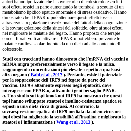
autori hanno ipotizzato che il sovraccarico di colesterolo eserciti i
suoi effetti tossici in parte aumentando la trombosi, a seguito di un
metabolismo lipidico epatico anormale e di stress ossidativo. Hanno
dimostrato che il PPAR-α può attenuare questi effetti tossici
attraverso la regolazione trascrizionale dei fattori della coagulazione
e la sovraregolazione della sintesi del solfatide, oltre ai suoi effetti
nel migliorare le malattie del fegato. Hanno proposto che terapie
come i fibrati volti ad attivare il PPAR-α potrebbero prevenire le
malattie cardiovascolari indotte da una dieta ad alto contenuto di
colesterolo.
Studi con traccianti hanno dimostrato che l’mRNA dei vaccini a
mRNA migra preferenzialmente verso il fegato e la milza,
raggiungendo concentrazioni più elevate rispetto a qualsiasi
altro organo (
Bahl et al., 2017
). Pertanto, esiste il potenziale
per la soppressione dell’IRF9 nel fegato da parte del
vaccino. IRF9 è altamente espresso negli epatociti, dove
interagisce con PPAR-α, attivando i geni bersaglio PPAR-
α. Uno studio sui topi knockout IRF9 ha mostrato che questi
topi hanno sviluppato steatosi e insulino-resistenza epatica se
esposti a una dieta ricca di grassi. Al contrario, la
sovraespressione epatica di IRF9 mediata da adenovirus nei
topi obesi ha migliorato la sensibilità all’insulina e migliorato la
steatosi e l’infiammazione (
Wang et al., 2013
).