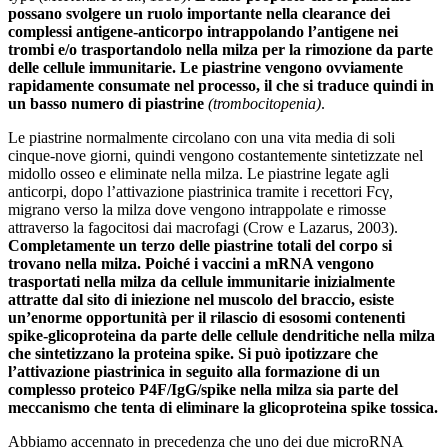
possano svolgere un ruolo importante nella clearance dei
complessi antigene-anticorpo intrappolando l’antigene nei
trombi e/o trasportandolo nella milza per la rimozione da parte
delle cellule immunitarie. Le piastrine vengono ovviamente
rapidamente consumate nel processo, il che si traduce quindi in
un basso numero di piastrine
(trombocitopenia)
.
Le piastrine normalmente circolano con una vita media di soli
cinque-nove giorni, quindi vengono costantemente sintetizzate nel
midollo osseo e eliminate nella milza. Le piastrine legate agli
anticorpi, dopo l’attivazione piastrinica tramite i recettori Fcγ,
migrano verso la milza dove vengono intrappolate e rimosse
attraverso la fagocitosi dai macrofagi (Crow e Lazarus, 2003).
Completamente un terzo delle piastrine totali del corpo si
trovano nella milza. Poiché i vaccini a mRNA vengono
trasportati nella milza da cellule immunitarie inizialmente
attratte dal sito di iniezione nel muscolo del braccio, esiste
un’enorme opportunità per il rilascio di esosomi contenenti
spike-glicoproteina da parte delle cellule dendritiche nella milza
che sintetizzano la proteina spike. Si può ipotizzare che
l’attivazione piastrinica in seguito alla formazione di un
complesso proteico P4F/IgG/spike nella milza sia parte del
meccanismo che tenta di eliminare la glicoproteina spike tossica.
Abbiamo accennato in precedenza che uno dei due microRNA