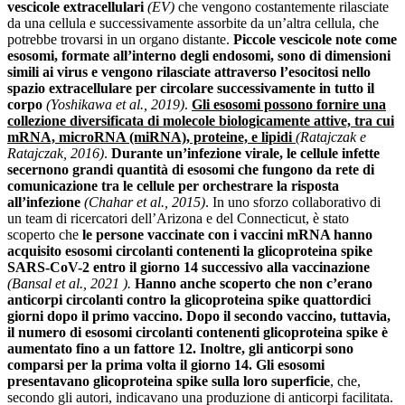
vescicole extracellulari
(EV)
che vengono costantemente rilasciate
da una cellula e successivamente assorbite da un’altra cellula, che
potrebbe trovarsi in un organo distante.
Piccole vescicole note come
esosomi, formate all’interno degli endosomi, sono di dimensioni
simili ai virus e vengono rilasciate attraverso l’esocitosi nello
spazio extracellulare per circolare successivamente in tutto il
corpo
(Yoshikawa et al., 2019)
.
Gli esosomi possono fornire una
collezione diversificata di molecole biologicamente attive, tra cui
mRNA, microRNA (miRNA), proteine, e lipidi
(Ratajczak e
Ratajczak, 2016)
.
Durante un’infezione virale, le cellule infette
secernono grandi quantità di esosomi che fungono da rete di
comunicazione tra le cellule per orchestrare la risposta
all’infezione
(Chahar et al., 2015)
. In uno sforzo collaborativo di
un team di ricercatori dell’Arizona e del Connecticut, è stato
scoperto che
le persone vaccinate con i vaccini mRNA hanno
acquisito esosomi circolanti contenenti la glicoproteina spike
SARS-CoV-2 entro il giorno 14 successivo alla vaccinazione
(Bansal et al., 2021 ).
Hanno anche scoperto che non c’erano
anticorpi circolanti contro la glicoproteina spike quattordici
giorni dopo il primo vaccino. Dopo il secondo vaccino, tuttavia,
il numero di esosomi circolanti contenenti glicoproteina spike è
aumentato fino a un fattore 12. Inoltre, gli anticorpi sono
comparsi per la prima volta il giorno 14. Gli esosomi
presentavano glicoproteina spike sulla loro superficie
, che,
secondo gli autori, indicavano una produzione di anticorpi facilitata.