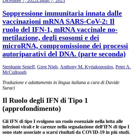
Pubblicato
Dicembre 7, 2022
Luglio 7, 2023
il
Soppressione immunitaria innata dalle
vaccinazioni mRNA SARS-CoV-2: Il
ruolo del IFN-1, mRNA vaccinale no-
metilazione, degli esosomi e dei
microRNA, compromissione dei processi
autoriparativi del DNA. (parte seconda)
Stephanie Seneff
,
Greg Nigh
,
Anthony M. Kyriakopoulos
,
Peter A.
McCullough
Traduzione e adattamento in lingua italiana a cura di Davide
Suraci
Il Ruolo degli IFN di Tipo 1
(approfondimento)
Gli IFN di tipo I svolgono un ruolo essenziale nella lotta alle
infezioni virali e le carenze nella segnalazione dell’IFN di tipo I
sono state associate a scarsi risultati da COVID-19 in più studi.