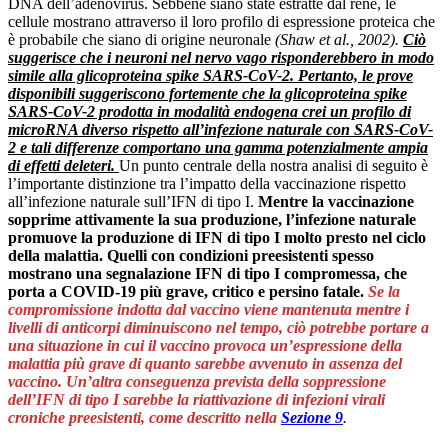
DNA dell’adenovirus. Sebbene siano state estratte dal rene, le
cellule mostrano attraverso il loro profilo di espressione proteica che
è probabile che siano di origine neuronale
(Shaw et al., 2002).
Ciò
suggerisce che i neuroni nel nervo vago risponderebbero in modo
simile alla glicoproteina spike SARS-CoV-2. Pertanto, le prove
disponibili suggeriscono fortemente che la glicoproteina spike
SARS-CoV-2 prodotta in modalità endogena crei un profilo di
microRNA diverso rispetto all’infezione naturale con SARS-CoV-
2 e tali differenze comportano una gamma potenzialmente ampia
di effetti deleteri.
Un punto centrale della nostra analisi di seguito è
l’importante distinzione tra l’impatto della vaccinazione rispetto
all’infezione naturale sull’IFN di tipo I.
Mentre la vaccinazione
sopprime attivamente la sua produzione, l’infezione naturale
promuove la produzione di IFN di tipo I molto presto nel ciclo
della malattia. Quelli con condizioni preesistenti spesso
mostrano una segnalazione IFN di tipo I compromessa, che
porta a COVID-19 più grave, critico e persino fatale.
Se la
compromissione indotta dal vaccino viene mantenuta mentre i
livelli di anticorpi diminuiscono nel tempo, ciò potrebbe portare a
una situazione in cui il vaccino provoca un’espressione della
malattia più grave di quanto sarebbe avvenuto in assenza del
vaccino. Un’altra conseguenza prevista della soppressione
dell’IFN di tipo I sarebbe la riattivazione di infezioni virali
croniche preesistenti, come descritto nella
Sezione 9
.