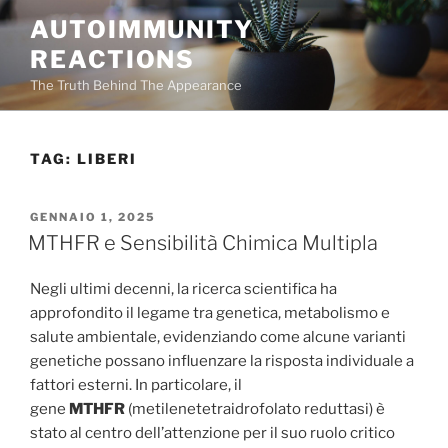
Salta
AUTOIMMUNITY
al
REACTIONS
contenuto
The Truth Behind The Appearance
TAG:
LIBERI
PUBBLICATO
GENNAIO 1, 2025
IL
MTHFR e Sensibilità Chimica Multipla
Negli ultimi decenni, la ricerca scientifica ha
approfondito il legame tra genetica, metabolismo e
salute ambientale, evidenziando come alcune varianti
genetiche possano influenzare la risposta individuale a
fattori esterni. In particolare, il
gene
MTHFR
(metilenetetraidrofolato reduttasi) è
stato al centro dell’attenzione per il suo ruolo critico