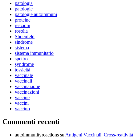
patologia
patologie
patologie autoimmuni
proteine
reazioni
rosolia
Shoenfeld
sindrome
sistema
sistema immunitario
spettro
syndrome
tossicità
vaccinale
vaccinali
vaccinazione
vaccinazioni
vaccine
vaccini
vaccino
Commenti recenti
autoimmunityreactions
su
Antigeni Vaccinali, Cross-reattività