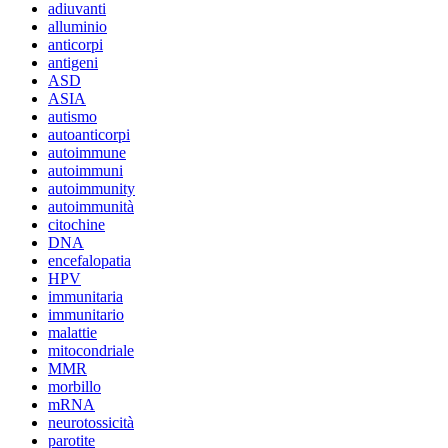
adiuvanti
alluminio
anticorpi
antigeni
ASD
ASIA
autismo
autoanticorpi
autoimmune
autoimmuni
autoimmunity
autoimmunità
citochine
DNA
encefalopatia
HPV
immunitaria
immunitario
malattie
mitocondriale
MMR
morbillo
mRNA
neurotossicità
parotite