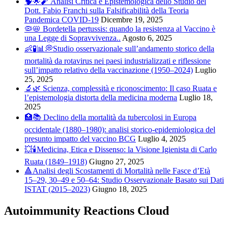
🧠🌟🧨 Analisi Critica e Epistemologica dello Studio del
Dott. Fabio Franchi sulla Falsificabilità della Teoria
Pandemica COVID-19
Dicembre 19, 2025
🦠📛 Bordetella pertussis: quando la resistenza al Vaccino è
una Legge di Sopravvivenza..
Agosto 6, 2025
👶🧪📊💭Studio osservazionale sull’andamento storico della
mortalità da rotavirus nei paesi industrializzati e riflessione
sull’impatto relativo della vaccinazione (1950–2024)
Luglio
25, 2025
🔬🌿 Scienza, complessità e riconoscimento: Il caso Ruata e
l’epistemologia distorta della medicina moderna
Luglio 18,
2025
🏥📚 Declino della mortalità da tubercolosi in Europa
occidentale (1880–1980): analisi storico-epidemiologica del
presunto impatto del vaccino BCG
Luglio 4, 2025
💥🕯️Medicina, Etica e Dissenso: la Visione Igienista di Carlo
Ruata (1849–1918)
Giugno 27, 2025
🔺Analisi degli Scostamenti di Mortalità nelle Fasce d’Età
15–29, 30–49 e 50–64: Studio Osservazionale Basato sui Dati
ISTAT (2015–2023)
Giugno 18, 2025
Autoimmunity Reactions Cloud