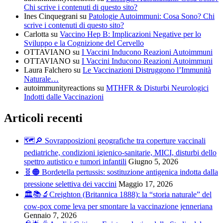
Chi scrive i contenuti di questo sito?
Ines Cinquegrani
su
Patologie Autoimmuni: Cosa Sono? Chi
scrive i contenuti di questo sito?
Carlotta
su
Vaccino Hep B: Implicazioni Negative per lo
Sviluppo e la Cognizione del Cervello
OTTAVIANO
su
I Vaccini Inducono Reazioni Autoimmuni
OTTAVIANO
su
I Vaccini Inducono Reazioni Autoimmuni
Laura Falchero
su
Le Vaccinazioni Distruggono l’Immunità
Naturale…
autoimmunityreactions
su
MTHFR & Disturbi Neurologici
Indotti dalle Vaccinazioni
Articoli recenti
🗺️🔎 Sovrapposizioni geografiche tra coperture vaccinali
pediatriche, condizioni igienico-sanitarie, MICI, disturbi dello
spettro autistico e tumori infantili
Giugno 5, 2026
🧬🟠 Bordetella pertussis: sostituzione antigenica indotta dalla
pressione selettiva dei vaccini
Maggio 17, 2026
🏛️📚🔬Creighton (Britannica 1888): la “storia naturale” del
cow-pox come leva per smontare la vaccinazione jenneriana
Gennaio 7, 2026