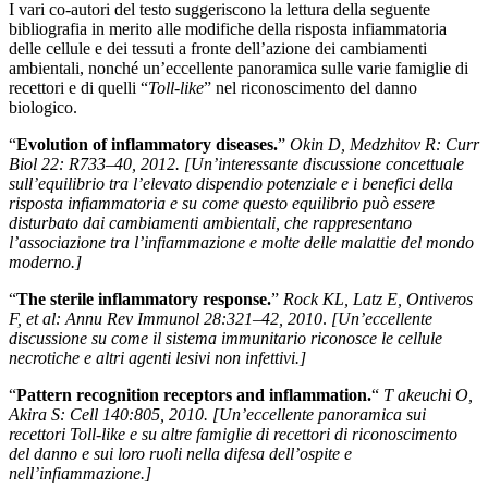
I vari co-autori del testo suggeriscono la lettura della seguente
bibliografia in merito alle modifiche della risposta infiammatoria
delle cellule e dei tessuti a fronte dell’azione dei cambiamenti
ambientali, nonché un’eccellente panoramica sulle varie famiglie di
recettori e di quelli “
Toll-like
” nel riconoscimento del danno
biologico.
“
Evolution of inflammatory diseases.
”
Okin D, Medzhitov R:
Curr
Biol 22: R733–40, 2012.
[Un’interessante discussione concettuale
sull’equilibrio tra l’elevato dispendio potenziale e i benefici della
risposta infiammatoria e su come questo equilibrio può essere
disturbato dai cambiamenti ambientali, che rappresentano
l’associazione tra l’infiammazione e molte delle malattie del mondo
moderno.]
“
The sterile inflammatory response.
”
Rock KL, Latz E, Ontiveros
F, et al: Annu Rev Immunol 28:321–42, 2010
.
[Un’eccellente
discussione su come il sistema immunitario riconosce le cellule
necrotiche e altri agenti lesivi non infettivi.]
“
Pattern recognition receptors and inflammation.
“
T akeuchi O,
Akira S: Cell 140:805, 2010.
[Un’eccellente panoramica sui
recettori Toll-like e su altre famiglie di recettori di riconoscimento
del danno e sui loro ruoli nella difesa dell’ospite e
nell’infiammazione.]