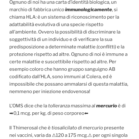
Ognuno di noi ha una carta d’identità biologica, un
marchio di fabbrica
unico
immunologicamente
, si
chiama HLA: è un sistema di riconoscimento per la
adattabilità evolutiva di una specie rispetto
all’ambiente. Ovvero la possibilità di discriminare la
soggettività di un individuo e di verificare la sua
predisposizione a determinate malattie
(conflitti)
e la
protezione rispetto ad altre. Ognuno di noi è immune a
certe malattie e suscettibile rispetto ad altre. Per
esempio coloro che hanno gruppo sanguigno AB
codificato dall’HLA, sono immuni al Colera, ed è
impossibile che possano ammalarsi di questa malattia,
nemmeno per iniezione endovenosa!
L’OMS dice che la
tolleranza massima al
mercurio
è di
➡0,1 mcg. per kg. di peso corporeo⬅
Il Thimerosal che è
tiosalicilato di mercurio
presente
nei vaccini, varia da ⚠120 a 175 mcg.⚠ per ogni singola