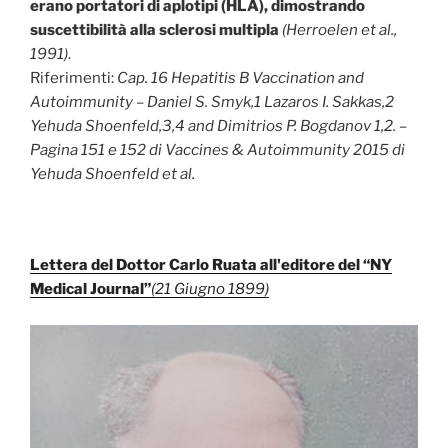
erano portatori di aplotipi (HLA), dimostrando
suscettibilità alla sclerosi multipla
(Herroelen et al.,
1991)
.
Riferimenti:
Cap. 16 Hepatitis B Vaccination and
Autoimmunity – Daniel S. Smyk,1 Lazaros I. Sakkas,2
Yehuda Shoenfeld,3,4 and Dimitrios P. Bogdanov 1,2. –
Pagina 151 e 152 di Vaccines & Autoimmunity 2015 di
Yehuda Shoenfeld et al.
Lettera del Dottor Carlo Ruata all'editore del “NY
Medical Journal”
(21 Giugno 1899)