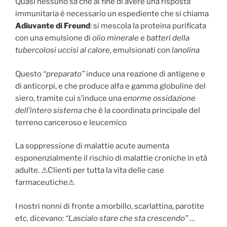
Quasi nessuno sa che al fine di avere una risposta
immunitaria è necessario un espediente che si chiama
Adiuvante di Freund
: si mescola la proteina purificata
con una emulsione di
olio minerale
e
batteri della
tubercolosi uccisi al calore
, emulsionati con
lanolina
Questo
“preparato”
induce una reazione di antigene e
di anticorpi, e che produce alfa e gamma globuline del
siero, tramite cui s’induce una
enorme ossidazione
dell’intero sistema
che è la coordinata principale del
terreno canceroso e leucemico
La soppressione di malattie acute aumenta
esponenzialmente il rischio di malattie croniche in età
adulte. ⚠Clienti per tutta la vita delle case
farmaceutiche⚠
I nostri nonni di fronte a morbillo, scarlattina, parotite
etc. dicevano:
“Lascialo stare che sta crescendo”
…