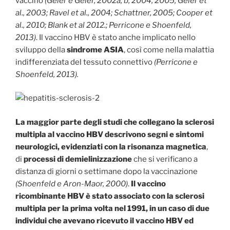
vaccino
(Geier e Geier, 2002a, b, 2004, 2005; Geier et
al., 2003; Ravel et al., 2004; Schattner, 2005; Cooper et
al., 2010; Blank et al 2012.; Perricone e Shoenfeld,
2013)
. Il vaccino HBV è stato anche implicato nello
sviluppo della
sindrome ASIA
, così come nella malattia
indifferenziata del tessuto connettivo
(Perricone e
Shoenfeld, 2013).
La maggior parte degli studi che collegano la sclerosi
multipla al vaccino HBV descrivono segni e sintomi
neurologici, evidenziati con la risonanza magnetica
,
di
processi di demielinizzazione
che si verificano a
distanza di giorni o settimane dopo la vaccinazione
(Shoenfeld e Aron-Maor, 2000)
.
Il vaccino
ricombinante HBV è stato associato con la sclerosi
multipla per la prima volta nel 1991, in un caso di due
individui che avevano ricevuto il vaccino HBV ed