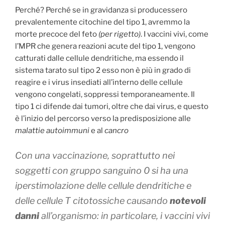
Perché? Perché se in gravidanza si producessero
prevalentemente citochine del tipo 1, avremmo la
morte precoce del feto
(per rigetto)
. I vaccini vivi, come
l’MPR che genera reazioni acute del tipo 1, vengono
catturati dalle cellule dendritiche, ma essendo il
sistema tarato sul tipo 2 esso non è più in grado di
reagire e i virus insediati all’interno delle cellule
vengono congelati, soppressi temporaneamente. Il
tipo 1 ci difende dai tumori, oltre che dai virus, e questo
è l’inizio del percorso verso la predisposizione alle
malattie autoimmuni
e al
cancro
Con una vaccinazione, soprattutto nei
soggetti con gruppo sanguino 0 si ha una
iperstimolazione delle cellule dendritiche e
delle cellule T citotossiche
causando
notevoli
danni
all’organismo
: in particolare, i vaccini vivi