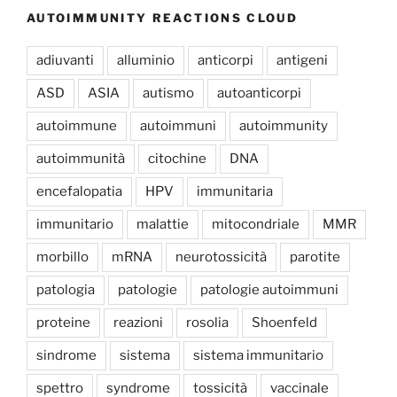
AUTOIMMUNITY REACTIONS CLOUD
adiuvanti
alluminio
anticorpi
antigeni
ASD
ASIA
autismo
autoanticorpi
autoimmune
autoimmuni
autoimmunity
autoimmunità
citochine
DNA
encefalopatia
HPV
immunitaria
immunitario
malattie
mitocondriale
MMR
morbillo
mRNA
neurotossicità
parotite
patologia
patologie
patologie autoimmuni
proteine
reazioni
rosolia
Shoenfeld
sindrome
sistema
sistema immunitario
spettro
syndrome
tossicità
vaccinale