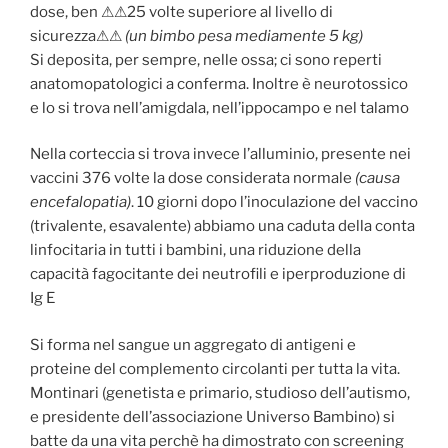
dose, ben ⚠⚠25 volte superiore al livello di
sicurezza⚠⚠
(un bimbo pesa mediamente 5 kg)
Si deposita, per sempre, nelle ossa; ci sono reperti
anatomopatologici a conferma. Inoltre è neurotossico
e lo si trova nell’amigdala, nell’ippocampo e nel talamo
Nella corteccia si trova invece l’alluminio, presente nei
vaccini 376 volte la dose considerata normale
(causa
encefalopatia)
. 10 giorni dopo l’inoculazione del vaccino
(trivalente, esavalente) abbiamo una caduta della conta
linfocitaria in tutti i bambini, una riduzione della
capacità fagocitante dei neutrofili e iperproduzione di
Ig E
Si forma nel sangue un aggregato di antigeni e
proteine del complemento circolanti per tutta la vita.
Montinari (genetista e primario, studioso dell’autismo,
e presidente dell’associazione Universo Bambino) si
batte da una vita perchè ha dimostrato con screening