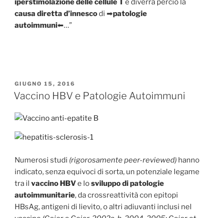
iperstimolazione delle cellule T
e diverrà perciò la
causa diretta d’innesco
di
➡
patologie
autoimmuni
⬅…”
PUBBLICATO
GIUGNO 15, 2016
IL
Vaccino HBV e Patologie Autoimmuni
Numerosi studi
(rigorosamente peer-reviewed)
hanno
indicato, senza equivoci di sorta, un potenziale legame
tra il
vaccino HBV
e lo
sviluppo di patologie
autoimmunitarie
, da crossreattività con epitopi
HBsAg, antigeni di lievito, o altri adiuvanti inclusi nel