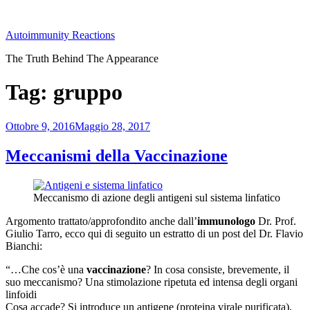
Salta
al
Autoimmunity Reactions
contenuto
The Truth Behind The Appearance
Tag:
gruppo
Pubblicato
Ottobre 9, 2016
Maggio 28, 2017
il
Meccanismi della Vaccinazione
Meccanismo di azione degli antigeni sul sistema linfatico
Argomento trattato/approfondito anche dall’
immunologo
Dr. Prof.
Giulio Tarro, ecco qui di seguito un estratto di un post del Dr. Flavio
Bianchi:
“…Che cos’è una
vaccinazione
? In cosa consiste, brevemente, il
suo meccanismo? Una stimolazione ripetuta ed intensa degli organi
linfoidi
Cosa accade? Si introduce un antigene (proteina virale purificata),