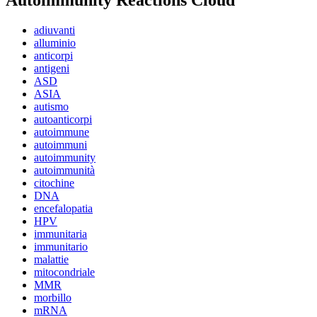
adiuvanti
alluminio
anticorpi
antigeni
ASD
ASIA
autismo
autoanticorpi
autoimmune
autoimmuni
autoimmunity
autoimmunità
citochine
DNA
encefalopatia
HPV
immunitaria
immunitario
malattie
mitocondriale
MMR
morbillo
mRNA