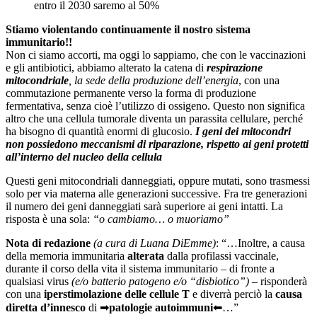
entro il 2030 saremo al 50%
Stiamo violentando continuamente il nostro sistema
immunitario!!
Non ci siamo accorti, ma oggi lo sappiamo, che con le vaccinazioni
e gli antibiotici, abbiamo alterato la catena di
respirazione
mitocondriale
, la sede della produzione dell’energia
, con una
commutazione permanente verso la forma di produzione
fermentativa, senza cioè l’utilizzo di ossigeno. Questo non significa
altro che una cellula tumorale diventa un parassita cellulare, perché
ha bisogno di quantità enormi di glucosio.
I geni dei mitocondri
non possiedono meccanismi di riparazione, rispetto ai geni protetti
all’interno del nucleo della cellula
Questi geni mitocondriali danneggiati, oppure mutati, sono trasmessi
solo per via materna alle generazioni successive. Fra tre generazioni
il numero dei geni danneggiati sarà superiore ai geni intatti. La
risposta è una sola:
“o cambiamo… o muoriamo”
Nota di redazione
(a cura di Luana DiEmme)
: “…Inoltre, a causa
della memoria immunitaria
alterata
dalla profilassi vaccinale,
durante il corso della vita il sistema immunitario – di fronte a
qualsiasi virus
(e/o batterio patogeno e/o “disbiotico”)
– risponderà
con una
iperstimolazione delle cellule T
e diverrà perciò la
causa
diretta d’innesco
di
➡
patologie autoimmuni
⬅…”