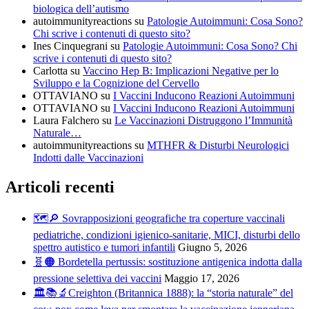
biologica dell’autismo
autoimmunityreactions
su
Patologie Autoimmuni: Cosa Sono?
Chi scrive i contenuti di questo sito?
Ines Cinquegrani
su
Patologie Autoimmuni: Cosa Sono? Chi
scrive i contenuti di questo sito?
Carlotta
su
Vaccino Hep B: Implicazioni Negative per lo
Sviluppo e la Cognizione del Cervello
OTTAVIANO
su
I Vaccini Inducono Reazioni Autoimmuni
OTTAVIANO
su
I Vaccini Inducono Reazioni Autoimmuni
Laura Falchero
su
Le Vaccinazioni Distruggono l’Immunità
Naturale…
autoimmunityreactions
su
MTHFR & Disturbi Neurologici
Indotti dalle Vaccinazioni
Articoli recenti
🗺️🔎 Sovrapposizioni geografiche tra coperture vaccinali
pediatriche, condizioni igienico-sanitarie, MICI, disturbi dello
spettro autistico e tumori infantili
Giugno 5, 2026
🧬🟠 Bordetella pertussis: sostituzione antigenica indotta dalla
pressione selettiva dei vaccini
Maggio 17, 2026
🏛️📚🔬Creighton (Britannica 1888): la “storia naturale” del