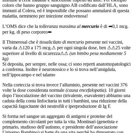
coloro che hanno gruppo sanguigno AB codificato dall’HLA, sono
immuni al Colera, ed è impossibile che possano ammalarsi di questa
malattia, nemmeno per iniezione endovenosa!
L’OMS dice che la
tolleranza massima al
mercurio
è di ➡0,1 mcg.
per kg. di peso corporeo⬅
Il Thimerosal che è
tiosalicilato di mercurio
presente nei vaccini,
varia da ⚠120 a 175 mcg.⚠ per ogni singola dose, ben ⚠⚠25 volte
superiore al livello di sicurezza⚠⚠
(un bimbo pesa mediamente 5
kg)
Si deposita, per sempre, nelle ossa; ci sono reperti anatomopatologici
a conferma. Inoltre è neurotossico e lo si trova nell’amigdala,
nell’ippocampo e nel talamo
Nella corteccia si trova invece l’alluminio, presente nei vaccini 376
volte la dose considerata normale
(causa encefalopatia)
. 10 giorni
dopo l’inoculazione del vaccino (trivalente, esavalente) abbiamo una
caduta della conta linfocitaria in tutti i bambini, una riduzione della
capacità fagocitante dei neutrofili e iperproduzione di Ig E
Si forma nel sangue un aggregato di antigeni e proteine del
complemento circolanti per tutta la vita. Montinari (genetista e
primario, studioso dell’autismo, e presidente dell’associazione
Universo Bambino) si batte da una vita perchè ha dimostrato con