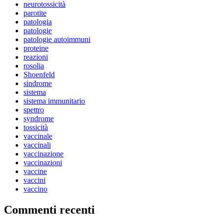
neurotossicità
parotite
patologia
patologie
patologie autoimmuni
proteine
reazioni
rosolia
Shoenfeld
sindrome
sistema
sistema immunitario
spettro
syndrome
tossicità
vaccinale
vaccinali
vaccinazione
vaccinazioni
vaccine
vaccini
vaccino
Commenti recenti