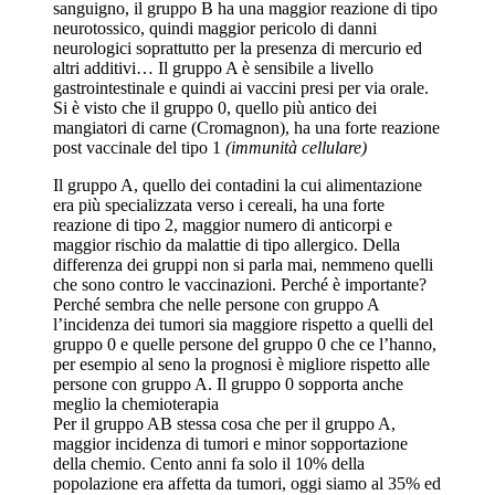
sanguigno, il gruppo B ha una maggior reazione di tipo
neurotossico, quindi maggior pericolo di danni
neurologici soprattutto per la presenza di mercurio ed
altri additivi… Il gruppo A è sensibile a livello
gastrointestinale e quindi ai vaccini presi per via orale.
Si è visto che il gruppo 0, quello più antico dei
mangiatori di carne (Cromagnon), ha una forte reazione
post vaccinale del tipo 1
(immunità cellulare)
Il gruppo A, quello dei contadini la cui alimentazione
era più specializzata verso i cereali, ha una forte
reazione di tipo 2, maggior numero di anticorpi e
maggior rischio da malattie di tipo allergico. Della
differenza dei gruppi non si parla mai, nemmeno quelli
che sono contro le vaccinazioni. Perché è importante?
Perché sembra che nelle persone con gruppo A
l’incidenza dei tumori sia maggiore rispetto a quelli del
gruppo 0 e quelle persone del gruppo 0 che ce l’hanno,
per esempio al seno la prognosi è migliore rispetto alle
persone con gruppo A. Il gruppo 0 sopporta anche
meglio la chemioterapia
Per il gruppo AB stessa cosa che per il gruppo A,
maggior incidenza di tumori e minor sopportazione
della chemio. Cento anni fa solo il 10% della
popolazione era affetta da tumori, oggi siamo al 35% ed