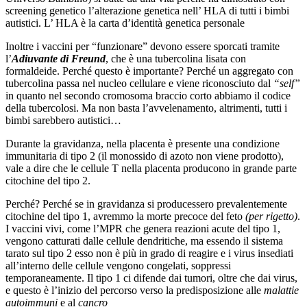
screening genetico l’alterazione genetica nell’ HLA di tutti i bimbi
autistici. L’ HLA è la carta d’identità genetica personale
Inoltre i vaccini per “funzionare” devono essere sporcati tramite
l’
Adiuvante di Freund
, che è una tubercolina lisata con
formaldeide. Perché questo è importante? Perché un aggregato con
tubercolina passa nel nucleo cellulare e viene riconosciuto dal
“self”
in quanto nel secondo cromosoma braccio corto abbiamo il codice
della tubercolosi. Ma non basta l’avvelenamento, altrimenti, tutti i
bimbi sarebbero autistici…
Durante la gravidanza, nella placenta è presente una condizione
immunitaria di tipo 2 (il monossido di azoto non viene prodotto),
vale a dire che le cellule T nella placenta producono in grande parte
citochine del tipo 2.
Perché? Perché se in gravidanza si producessero prevalentemente
citochine del tipo 1, avremmo la morte precoce del feto
(per rigetto)
.
I vaccini vivi, come l’MPR che genera reazioni acute del tipo 1,
vengono catturati dalle cellule dendritiche, ma essendo il sistema
tarato sul tipo 2 esso non è più in grado di reagire e i virus insediati
all’interno delle cellule vengono congelati, soppressi
temporaneamente. Il tipo 1 ci difende dai tumori, oltre che dai virus,
e questo è l’inizio del percorso verso la predisposizione alle
malattie
autoimmuni
e al
cancro