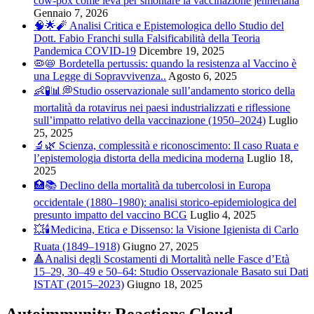
cow-pox come leva per smontare la vaccinazione jenneriana
Gennaio 7, 2026
🧠🌟🧨 Analisi Critica e Epistemologica dello Studio del
Dott. Fabio Franchi sulla Falsificabilità della Teoria
Pandemica COVID-19
Dicembre 19, 2025
🦠📛 Bordetella pertussis: quando la resistenza al Vaccino è
una Legge di Sopravvivenza..
Agosto 6, 2025
👶🧪📊💭Studio osservazionale sull’andamento storico della
mortalità da rotavirus nei paesi industrializzati e riflessione
sull’impatto relativo della vaccinazione (1950–2024)
Luglio
25, 2025
🔬🌿 Scienza, complessità e riconoscimento: Il caso Ruata e
l’epistemologia distorta della medicina moderna
Luglio 18,
2025
🏥📚 Declino della mortalità da tubercolosi in Europa
occidentale (1880–1980): analisi storico-epidemiologica del
presunto impatto del vaccino BCG
Luglio 4, 2025
💥🕯️Medicina, Etica e Dissenso: la Visione Igienista di Carlo
Ruata (1849–1918)
Giugno 27, 2025
🔺Analisi degli Scostamenti di Mortalità nelle Fasce d’Età
15–29, 30–49 e 50–64: Studio Osservazionale Basato sui Dati
ISTAT (2015–2023)
Giugno 18, 2025
Autoimmunity Reactions Cloud