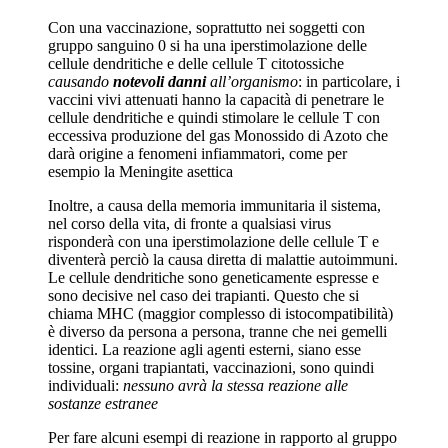
Con una vaccinazione, soprattutto nei soggetti con
gruppo sanguino 0 si ha una iperstimolazione delle
cellule dendritiche e delle cellule T citotossiche
causando
notevoli danni
all’organismo
: in particolare, i
vaccini vivi attenuati hanno la capacità di penetrare le
cellule dendritiche e quindi stimolare le cellule T con
eccessiva produzione del gas Monossido di Azoto che
darà origine a fenomeni infiammatori, come per
esempio la Meningite asettica
Inoltre, a causa della memoria immunitaria il sistema,
nel corso della vita, di fronte a qualsiasi virus
risponderà con una iperstimolazione delle cellule T e
diventerà perciò la causa diretta di malattie autoimmuni.
Le cellule dendritiche sono geneticamente espresse e
sono decisive nel caso dei trapianti. Questo che si
chiama MHC (maggior complesso di istocompatibilità)
è diverso da persona a persona, tranne che nei gemelli
identici. La reazione agli agenti esterni, siano esse
tossine, organi trapiantati, vaccinazioni, sono quindi
individuali:
nessuno avrà la stessa reazione alle
sostanze estranee
Per fare alcuni esempi di reazione in rapporto al gruppo