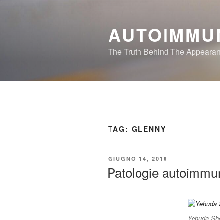
Salta
al
AUTOIMMU
contenuto
The Truth Behind The Appeara
TAG:
GLENNY
PUBBLICATO
GIUGNO 14, 2016
IL
Patologie autoimmun
Yehuda Sho