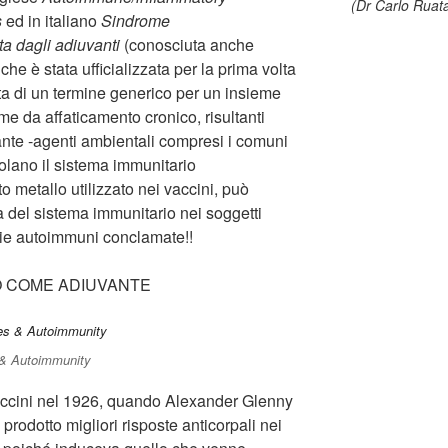
(Dr Carlo Ruat
s
ed in italiano
Sindrome
a dagli adiuvanti
(conosciuta anche
 che è stata ufficializzata per la prima volta
ratta di un termine generico per un insieme
rome da affaticamento cronico, risultanti
nte -agenti ambientali compresi i comuni
olano il sistema immunitario
to metallo utilizzato nei vaccini, può
 del sistema immunitario nei soggetti
ogie autoimmuni conclamate!!
O COME ADIUVANTE
& Autoimmunity
accini nel 1926, quando Alexander Glenny
rodotto migliori risposte anticorpali nei