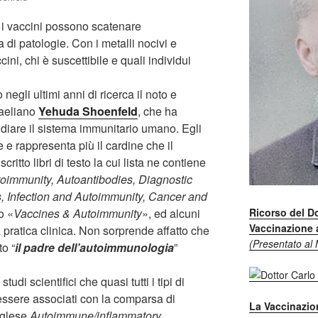
e, i vaccini possono scatenare
 di patologie. Con i metalli nocivi e
ni, chi è suscettibile e quali individui
egli ultimi anni di ricerca il noto e
sraeliano
Yehuda Shoenfeld
, che ha
tudiare il sistema immunitario umano. Egli
e e rappresenta più il cardine che il
ritto libri di testo la cui lista ne contiene
oimmunity, Autoantibodies, Diagnostic
, Infection and Autoimmunity, Cancer and
Ricorso del Do
o «
Vaccines & Autoimmunity
», ed alcuni
Vaccinazione a
a pratica clinica. Non sorprende affatto che
(Presentato al 
to “
il padre
dell’autoimmunologia
”
tudi scientifici che quasi tutti i tipi di
 essere associati con la comparsa di
La Vaccinazion
nglese
Autoimmune/inflammatory