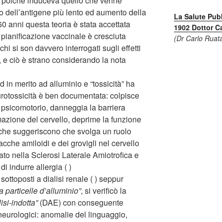
e, poiché induceva quello che venne
cio dell’antigene più lento ed aumento della
La Salute Pub
60 anni questa teoria è stata accettata
1902 Dottor C
ianificazione vaccinale è cresciuta
(Dr Carlo Ruat
 si son davvero interrogati sugli effetti
o, e ciò è strano considerando la nota
 in merito ad alluminio e “tossicità” ha
eurotossicità è ben documentata: colpisce
 psicomotorio, danneggia la barriera
mazione del cervello, deprime la funzione
rche suggeriscono che svolga un ruolo
cche amiloidi e dei grovigli nel cervello
ato nella Sclerosi Laterale Amiotrofica e
di indurre allergia ( )
ottoposti a dialisi renale ( ) seppur
 particelle d’alluminio”
, si verificò la
isi-indotta”
(DAE) con conseguente
 neurologici: anomalie del linguaggio,