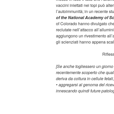
vaccini iniettati nei topi può alt
l’autoimmunità; in un recente stud
of the National Academy of S
of Colorado hanno divulgato che
reclutate nell’attacco all’allumin
aggiungono un rivestimento all’al
gli scienziati hanno appena scal
Rifles
[Se anche togliessero un giorno 
recentemente scoperto che quals
deriva da coltura in cellule feta
• aggregarsi al genoma del riceven
innescando quindi future patolo