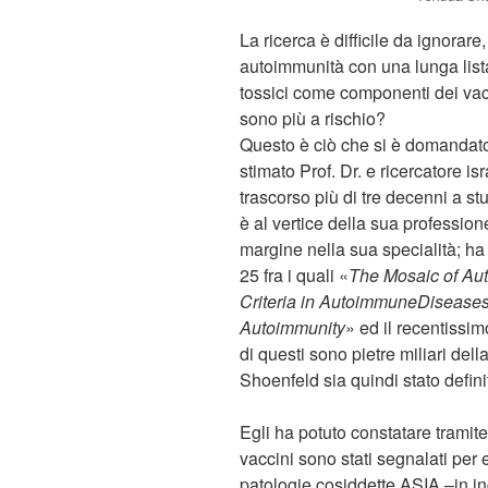
La ricerca è difficile da ignorar
autoimmunità con una lunga lista
tossici come componenti dei vacci
sono più a rischio?
Questo è ciò che si è domandato n
stimato Prof. Dr. e ricercatore i
trascorso più di tre decenni a s
è al vertice della sua profession
margine nella sua specialità; ha sc
25 fra i quali «
The Mosaic of Aut
Criteria in AutoimmuneDiseases
Autoimmunity
» ed il recentissim
di questi sono pietre miliari dell
Shoenfeld sia quindi stato defini
Egli ha potuto constatare tramite s
vaccini sono stati segnalati per
patologie cosiddette ASIA –in i