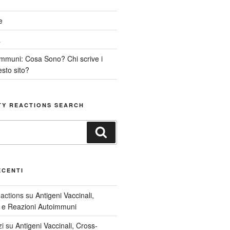
e
a
immuni: Cosa Sono? Chi scrive i
esto sito?
TY REACTIONS SEARCH
Cerca
ECENTI
actions
su
Antigeni Vaccinali,
à e Reazioni Autoimmuni
zi
su
Antigeni Vaccinali, Cross-