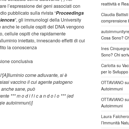
reattività e Re
erare l’espressione dei geni associati con
io pubblicato sulla rivista “
Proceedings
Claudia Battisti
ciences
”, gli immunologi della University
comprensione b
 anche le cellule ospiti del DNA vengono
autoimmunityre
io, cellule ospiti che rapidamente
Cosa Sono? Chi 
luminio iniettato, innescando effetti di cui
fito la conoscenza
Ines Cinquegra
Sono? Chi scriv
sione conclusiva
Carlotta
su
Vac
per lo Sviluppo
l'[A]lluminio come adiuvante, si è
iasi vaccino il cui agente patogeno
OTTAVIANO
s
li, anche sane, può
Autoimmuni
te *** m o d i f i c a n d o l o *** (ed
OTTAVIANO
s
gie autoimmuni)]
Autoimmuni
Laura Falchero
l’Immunità Nat