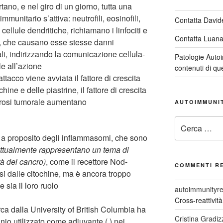
tano, e nel giro di un giorno, tutta una
munitario s’attiva: neutrofili, eosinofili,
Contatta David
cellule dendritiche, richiamano i linfociti e
Contatta Luan
e, che causano esse stesse danni
ali, indirizzando la comunicazione cellula-
Patologie Auto
le all’azione
contenuti di qu
tacco viene avviata il fattore di crescita
uchine e delle piastrine, il fattore di crescita
crosi tumorale aumentano
AUTOIMMUNI
Cerca:
 a proposito degli inflammasomi, che sono
attualmente rappresentano un tema di
tà del cancro)
, come il recettore Nod-
COMMENTI R
ssi dalle citochine, ma è ancora troppo
 sia il loro ruolo
autoimmunityre
Cross-reattivit
ca dalla University of British Columbia ha
Cristina Gradiz
inio utilizzato come adiuvante ( ) nei