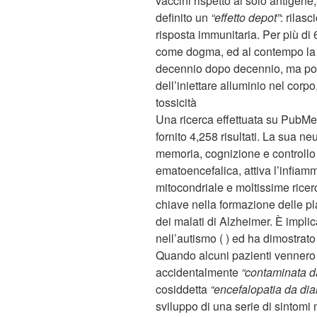
vaccini rispetto al solo antigen
definito un
“effetto depot”
: rilas
risposta immunitaria. Per più di 
come dogma, ed al contempo la p
decennio dopo decennio, ma pochi
dell’iniettare alluminio nel corp
tossicità
Una ricerca effettuata su PubMed
fornito 4,258 risultati. La sua n
memoria, cognizione e controllo
ematoencefalica, attiva l’infiam
mitocondriale e moltissime rice
chiave nella formazione delle pla
dei malati di Alzheimer. È implic
nell’autismo ( ) ed ha dimostrato 
Quando alcuni pazienti vennero s
accidentalmente
“contaminata da
cosiddetta
“encefalopatia da dial
sviluppo di una serie di sintomi