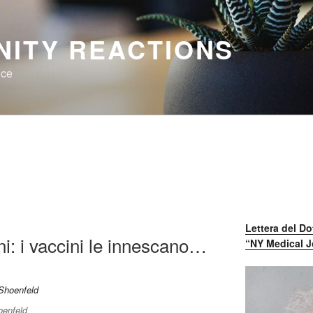
NITY REACTIONS
nce
Lettera del Do
i: i vaccini le innescano…
“NY Medical J
enfeld