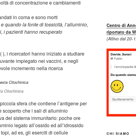
ficoltà di concentrazione e cambiamenti
 andati in coma e sono morti
 e quando la fonte di tossicità, l’alluminio,
Centro di Ann
si, i pazienti hanno recuperato
riportato da W
(Attivo dal 20-
, i ricercatori hanno iniziato a studiare
diuvante impiegato nei vaccini, e negli
tevole incremento nella ricerca
a Citochinica
piccola sfera che contiene l’antigene per
è scoperto che i sali di alluminio
va del sistema immunitario: poche ore
uminio legato all’ossido ed all’idrossido
topi, ad es, gli eserciti di cellule
CHI SIAMO