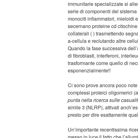
immunitarie specializzate si aller
serie di componenti del sistema im
monociti infiammatori, mieloidi e 
secernano proteine cd citochin
collaterali ( ) trasmettendo segn
a-cellula e reclutando altre cellu
Quando la fase successiva dell’at
di fibroblasti, interferoni, interle
trasformante come quello di ne
esponenzialmente!!
Ci sono prove ancora poco note
complessi proteici oligomerici
(
punta nella ricerca sulle casuali
simile 3 (NLRP), attivati anch’e
presto per dire esattamente quale
Un’importante recentissima ricer
messo in luce il fatto che l’allum