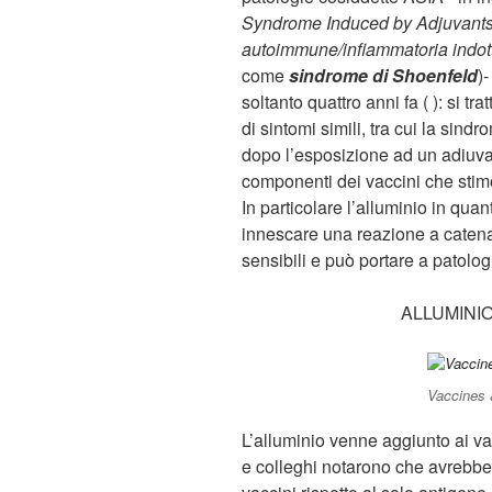
Syndrome Induced by Adjuvant
autoimmune/infiammatoria indott
come
sindrome di Shoenfeld
)-
soltanto quattro anni fa ( ): si t
di sintomi simili, tra cui la sind
dopo l’esposizione ad un adiuva
componenti dei vaccini che stim
In particolare l’alluminio in quan
innescare una reazione a catena
sensibili e può portare a patol
ALLUMINI
Vaccines 
L’alluminio venne aggiunto ai v
e colleghi notarono che avrebbe p