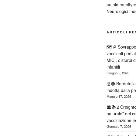
autoimmunityre
Neurologici Indo
ARTICOLI RE
🗺️🔎 Sovrappos
vaccinali pediat
MICI, disturbi d
infantili
Giugno 5, 2026
🧬🟠 Bordetella
indotta dalla pr
Maggio 17, 2026
🏛️📚🔬Creighto
naturale” del 
vaccinazione j
Gennaio 7, 2026