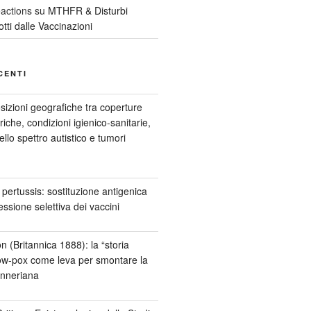
actions
su
MTHFR & Disturbi
tti dalle Vaccinazioni
CENTI
izioni geografiche tra coperture
riche, condizioni igienico-sanitarie,
ello spettro autistico e tumori
 pertussis: sostituzione antigenica
essione selettiva dei vaccini
n (Britannica 1888): la “storia
cow-pox come leva per smontare la
enneriana