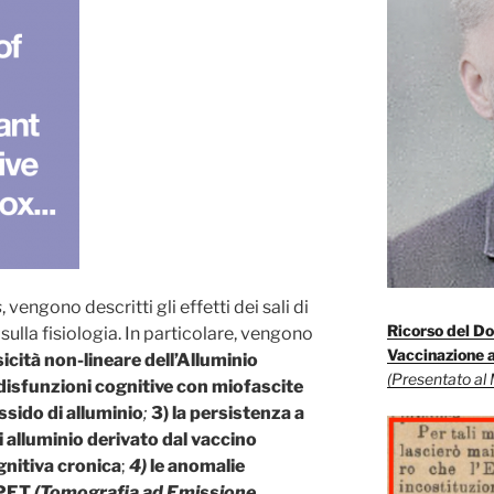
s
, vengono descritti gli effetti dei sali di
Ricorso del Do
sulla fisiologia. In particolare, vengono
Vaccinazione a
ssicità non-lineare dell’Alluminio
(Presentato al 
disfunzioni cognitive con miofascite
ssido di alluminio
;
3)
la persistenza a
i alluminio derivato dal vaccino
nitiva cronica
;
4)
le
anomalie
 PET
(Tomografia ad Emissione