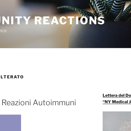
NITY REACTIONS
nce
LTERATO
Lettera del Do
 e Reazioni Autoimmuni
“NY Medical J