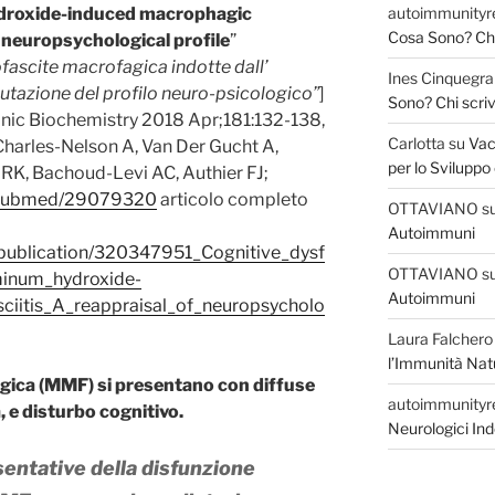
droxide-induced macrophagic
autoimmunityr
Cosa Sono? Chi 
f neuropsychological profile
”
fascite macrofagica indotte dall’
Ines Cinquegra
alutazione del profilo neuro-psicologico”
]
Sono? Chi scriv
anic Biochemistry 2018 Apr;181:132-138,
Carlotta
su
Vac
 Charles-Nelson A, Van Der Gucht A,
per lo Sviluppo
i RK, Bachoud-Levi AC, Authier FJ;
v/pubmed/29079320
articolo completo
OTTAVIANO
s
Autoimmuni
/publication/320347951_Cognitive_dysf
OTTAVIANO
s
minum_hydroxide-
Autoimmuni
iitis_A_reappraisal_of_neuropsycholo
Laura Falchero
l’Immunità Nat
agica (MMF) si presentano con diffuse
autoimmunityr
a, e disturbo cognitivo.
Neurologici Ind
sentative della disfunzione