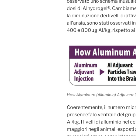
osservato uno schema inusuale
dosi di Alhydrogel®. Cambiam
la diminuzione dei livelli di at
all’ansia, sono stati osservati
400 e 800μg Al/kg, rispetto ai 
How Aluminum (Alluminio) Adjuvant
Coerentemente, il numero micr
prosencefalo ventrale del gru
Al/kg. I livelli di alluminio nel 
maggiori negli animali esposti