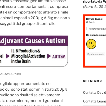
 neuro-tossicologico limitato a basse
riportato da 
enti neuro-comportamentali, compresa
(Attivo dal 20-
tività e un comportamento alterato simile
 in animali esposti a 200μg Al/kg ma non a
soggetti del gruppo di controllo.
 Causes Autism
CHI SIAMO
ogliale appare aumentato nel
ppo cui sono stati somministrati 200μg
Contatta Davi
cervello sono risultati selettivamente
 alla dose minore, mentre i granulomi
Contatta Luan