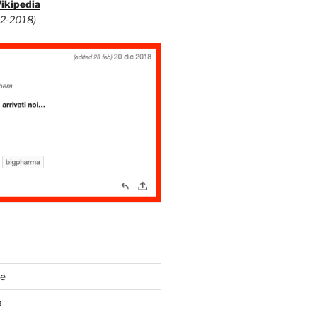
Wikipedia
12-2018)
de
a