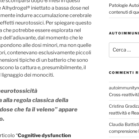
e scomparsi dopo 6 mesi in questi
Patologie Auto
Alhydrogel® iniettato a bassa dose nel
contenuti di qu
amente indurre accumulazione cerebrale
 effetti neurotossici. Per spiegare questo
da che potrebbe essere esplorata nel
AUTOIMMUNI
ne dell’adiuvante, dal momento che le
spondono alle dosi minori, ma non quelle
Cerca:
ori, contenevano esclusivamente piccoli
ensioni tipiche di un batterio che sono
cono la cattura e, presumibilmente, il
COMMENTI R
l lignaggio dei monociti.
autoimmunityr
 neurotossicità
Cross-reattivi
 alla regola classica della
Cristina Gradizz
 dose che fa il veleno” appare
reattività e R
o.
Claudia Battisti
comprensione b
ticolo “
Cognitive dysfunction