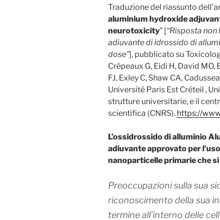
Traduzione del riassunto dell’ar
aluminium hydroxide adjuvant 
neurotoxicity
” [
“Risposta non l
adiuvante di idrossido di allumi
dose”
], pubblicato su Toxicolo
Crépeaux G, Eidi H, David MO, 
FJ, Exley C, Shaw CA, Cadusseau
Université Paris Est Créteil , Un
strutture universitarie, e il cen
scientifica (CNRS).
https://ww
L’ossidrossido di alluminio Alu
adiuvante approvato per l’uso 
nanoparticelle primarie che
Preoccupazioni sulla sua si
riconoscimento della sua i
termine all’interno delle ce