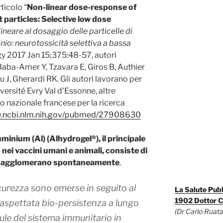
ticolo “
Non-linear dose-response of
particles: Selective low dose
ineare al dosaggio delle particelle di
nio: neurotossicità selettiva a bassa
gy 2017 Jan 15;375:48-57, autori
Baba-Amer Y, Tzavara E, Giros B, Authier
 J, Gherardi RK. Gli autori lavorano per
iversité Evry Val d’Essonne, altre
tro nazionale francese per la ricerca
w.ncbi.nlm.nih.gov/pubmed/27908630
minium (Al) (Alhydrogel®), il principale
nei vaccini umani e animali, consiste di
 si agglomerano spontaneamente
.
curezza sono emerse in seguito al
La Salute Pub
1902 Dottor C
naspettata bio-persistenza a lungo
(Dr Carlo Ruata
llule del sistema immunitario in