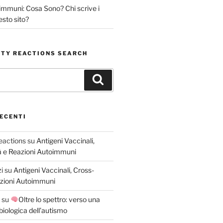
immuni: Cosa Sono? Chi scrive i
esto sito?
TY REACTIONS SEARCH
Cerca
ECENTI
eactions
su
Antigeni Vaccinali,
tà e Reazioni Autoimmuni
i
su
Antigeni Vaccinali, Cross-
eazioni Autoimmuni
su
Oltre lo spettro: verso una
iologica dell’autismo