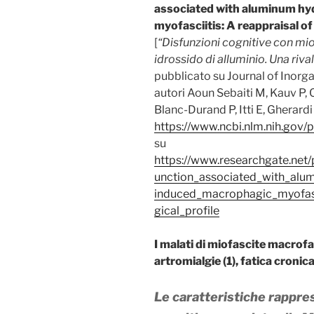
associated with aluminum hy
myofasciitis: A reappraisal o
[
“Disfunzioni cognitive con mio
idrossido di alluminio. Una riv
pubblicato su Journal of Inorg
autori Aoun Sebaiti M, Kauv P,
Blanc-Durand P, Itti E, Gherard
https://www.ncbi.nlm.nih.go
su
https://www.researchgate.net
unction_associated_with_alu
induced_macrophagic_myofasc
gical_profile
I malati di miofascite macrof
artromialgie (1), fatica cronic
Le caratteristiche rappre