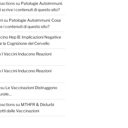
eactions
su
Patologie Autoimmuni:
scrive i contenuti di questo sito?
ni
su
Patologie Autoimmuni: Cosa
e i contenuti di questo sito?
cino Hep B: Implicazioni Negative
 e la Cognizione del Cervello
u
I Vaccini Inducono Reazioni
u
I Vaccini Inducono Reazioni
su
Le Vaccinazioni Distruggono
urale…
eactions
su
MTHFR & Disturbi
otti dalle Vaccinazioni