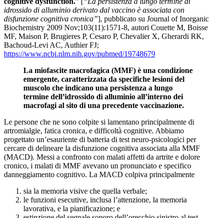
cognitive dysfunction.
” [
“La persistenza a lungo termine di
idrossido di alluminio derivato dal vaccino è associata con
disfunzione cognitiva cronica”
], pubblicato su Journal of Inorganic
Biochemistry 2009 Nov;103(11):1571-8, autori Couette M, Boisse
MF, Maison P, Brugieres P, Cesaro P, Chevalier X, Gherardi RK,
Bachoud-Levi AC, Authier FJ;
https://www.ncbi.nlm.nih.gov/pubmed/19748679
La miofascite macrofagica (MMF) è una condizione
emergente, caratterizzata da specifiche lesioni del
muscolo che indicano una persistenza a lungo
termine dell’idrossido di alluminio all’interno dei
macrofagi al sito di una precedente vaccinazione.
Le persone che ne sono colpite si lamentano principalmente di
artromialgie, fatica cronica, e difficoltà cognitive. Abbiamo
progettato un’esauriente di batteria di test neuro-psicologici per
cercare di delineare la disfunzione cognitiva associata alla MMF
(MACD). Messi a confronto con malati affetti da artrite e dolore
cronico, i malati di MMF avevano un pronunciato e specifico
danneggiamento cognitivo.
La MACD colpiva principalmente
sia la memoria visive che quella verbale;
le funzioni esecutive, inclusa l’attenzione, la memoria
lavorativa, e la pianificazione; e
estinzione del segnale sonoro dell’orecchio sinistro al test