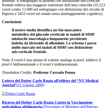
parietale. Il sottogruppo di pazienti con disfunzione sub-corticale
frontale esibiva una maggiore estensione dell’area coinvolta (35.223
voxel contro 13.680 nel sottogruppo con disfunzione del circuito di
Papezio e 5453 voxel nei malati senza danneggiamento cognitivo).
Conclusioni
Il nostro studio identifica un bio-marcatore
metabolico del glucosio cerebrale in malati di MMF
miofascite macrofagica lungamente persistente
indotta da idrossido di alluminio. Lo schema è parso
molto marcato nei malati di MMF con disfunzione
sub-corticale frontale.
Nota: il voxel è una misura di volume analoga al pixel, laddove il
pixel è bidimensionale e il voxel è tridimensionale.
Translation Credits:
Professor Corrado Penna
Lettera del Dottor Carlo Ruata all'editore del “NY Medical
Journal”
(21 Giugno 1899)
Ricorso del Dottor Carlo Ruata Contro la Vaccinazione
antivaiolosa obbligatoria.
(Presentato al Ministero dell'Interno,