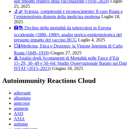
sull’impatto relativo della vaccinazione (1950–2024)
Luglio
25, 2025
🔬🌿 Scienza, complessità e riconoscimento: Il caso Ruata e
l’epistemologia distorta della medicina moderna
Luglio 18,
2025
🏥📚 Declino della mortalità da tubercolosi in Europa
occidentale (1880–1980): analisi storico-epidemiologica del
presunto impatto del vaccino BCG
Luglio 4, 2025
💥🕯️Medicina, Etica e Dissenso: la Visione Igienista di Carlo
Ruata (1849–1918)
Giugno 27, 2025
🔺Analisi degli Scostamenti di Mortalità nelle Fasce d’Età
15–29, 30–49 e 50–64: Studio Osservazionale Basato sui Dati
ISTAT (2015–2023)
Giugno 18, 2025
Autoimmunity Reactions Cloud
adiuvanti
alluminio
anticorpi
antigeni
ASD
ASIA
autismo