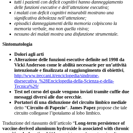
tutti i pazienti con deficit cognitivi hanno danneggiamento
delle funzioni esecutive e dell’attenzione esecutiva;
i malati con deficit cognitivi misurabili mostrano una
significativa debolezza nell’attenzione;
episodici danneggiamenti della memoria colpiscono la
memoria verbale, ma non quella visiva;
nessuno dei malati mostra una disfunzione strumentale.
Sintomatologia
Dolori agli arti
Alterazione delle funzioni esecutive definite nel 1998 da
Vicki Anderson come le abilità necessarie per un’attività
intenzionale e finalizzata al raggiungimento di obiettivi
,
http://www.treccani.it/enciclopedia/sindrome-
disesecutiva_%28Enciclopedia-della-Scienza-e-della-
Tecnica%29/
Test nel corso del quale vengono inviati tramite cuffie due
messaggi diversi alle due orecchie
.
Portatori di una disfunzione del circuito limbico mediale
detto “
Circuito di Papezio
“.
James Papez
propose che tale
circuito collegasse l’ipotalamo al lobo limbico.
Traduzione del riassunto dell’articolo “
Long-term persistence of
vaccine-derived aluminum hydroxide is associated with chronic