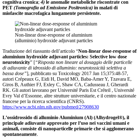
cognitiva cronica
;
4)
le
anomalie metaboliche riscontrate con
PET
(Tomografia ad Emissione Positronica)
in malati di
miofascite macrofagica lungamente persistente.
Non-linear dose-response of aluminium
(alluminio) hydroxide adjuvant particles
Traduzione del riassunto dell’articolo “
Non-linear dose-response of
aluminium hydroxide adjuvant particles: Selective low dose
neurotoxicity
” [
“Risposta non lineare al dosaggio delle particelle
di adiuvante di idrossido di alluminio: neurotossicità selettiva a
bassa dose”
], pubblicato su Toxicology 2017 Jan 15;375:48-57,
autori Crépeaux G, Eidi H, David MO, Baba-Amer Y, Tzavara E,
Giros B, Authier FJ, Exley C, Shaw CA, Cadusseau J, Gherardi
RK. Gli autori lavorano per Université Paris Est Créteil , Université
Evry Val d’Essonne, altre strutture universitarie, e il centro nazionale
francese per la ricerca scientifica (CNRS).
https://www.ncbi.nlm.nih.gov/pubmed/27908630
L’ossidrossido di alluminio Aluminium (Al) (Alhydrogel®), il
principale adiuvante approvato per l’uso nei vaccini umani e
animali, consiste di nanoparticelle primarie che si agglomerano
spontaneamente
.