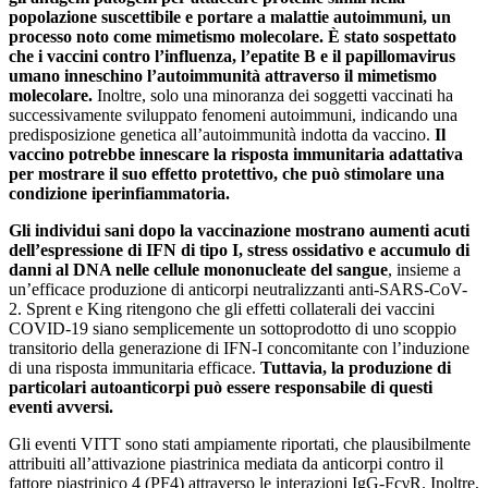
popolazione suscettibile e portare a malattie autoimmuni, un
processo noto come mimetismo molecolare.
È stato sospettato
che i vaccini contro l’influenza, l’epatite B e il papillomavirus
umano inneschino l’autoimmunità attraverso il mimetismo
molecolare.
Inoltre, solo una minoranza dei soggetti vaccinati ha
successivamente sviluppato fenomeni autoimmuni, indicando una
predisposizione genetica all’autoimmunità indotta da vaccino.
Il
vaccino potrebbe innescare la risposta immunitaria adattativa
per mostrare il suo effetto protettivo, che può stimolare una
condizione iperinfiammatoria.
Gli individui sani dopo la vaccinazione mostrano aumenti acuti
dell’espressione di IFN di tipo I, stress ossidativo e accumulo di
danni al DNA nelle cellule mononucleate del sangue
, insieme a
un’efficace produzione di anticorpi neutralizzanti anti-SARS-CoV-
2. Sprent e King ritengono che gli effetti collaterali dei vaccini
COVID-19 siano semplicemente un sottoprodotto di uno scoppio
transitorio della generazione di IFN-I concomitante con l’induzione
di una risposta immunitaria efficace.
Tuttavia, la produzione di
particolari autoanticorpi può essere responsabile di questi
eventi avversi.
Gli eventi VITT sono stati ampiamente riportati, che plausibilmente
attribuiti all’attivazione piastrinica mediata da anticorpi contro il
fattore piastrinico 4 (PF4) attraverso le interazioni IgG-FcγR. Inoltre,