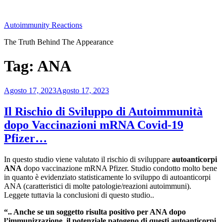
Salta
al
Autoimmunity Reactions
contenuto
The Truth Behind The Appearance
Tag:
ANA
Pubblicato
Agosto 17, 2023
Agosto 17, 2023
il
Il Rischio di Sviluppo di Autoimmunità
dopo Vaccinazioni mRNA Covid-19
Pfizer…
In questo studio viene valutato il rischio di sviluppare
autoanticorpi
ANA
dopo vaccinazione mRNA Pfizer. Studio condotto molto bene
in quanto è evidenziato statisticamente lo sviluppo di autoanticorpi
ANA (caratteristici di molte patologie/reazioni autoimmuni).
Leggete tuttavia la conclusioni di questo studio..
“.. Anche se un soggetto risulta positivo per ANA dopo
l’immunizzazione, il potenziale patogeno di questi autoanticorpi,