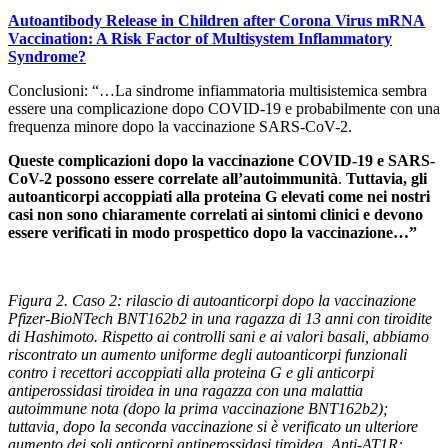
Autoantibody Release in Children after Corona Virus mRNA
Vaccination: A Risk Factor of Multisystem Inflammatory
Syndrome?
Conclusioni: “…La sindrome infiammatoria multisistemica sembra
essere una complicazione dopo COVID-19 e probabilmente con una
frequenza minore dopo la vaccinazione SARS-CoV-2.
Queste complicazioni dopo la vaccinazione COVID-19 e SARS-
CoV-2 possono essere correlate all’autoimmunità
.
Tuttavia, gli
autoanticorpi accoppiati alla proteina G elevati come nei nostri
casi non sono chiaramente correlati ai sintomi clinici e devono
essere verificati in modo prospettico dopo la vaccinazione…”
Figura 2. Caso 2: rilascio di autoanticorpi dopo la vaccinazione
Pfizer-BioNTech BNT162b2 in una ragazza di 13 anni con tiroidite
di Hashimoto. Rispetto ai controlli sani e ai valori basali, abbiamo
riscontrato un aumento uniforme degli autoanticorpi funzionali
contro i recettori accoppiati alla proteina G e gli anticorpi
antiperossidasi tiroidea in una ragazza con una malattia
autoimmune nota (dopo la prima vaccinazione BNT162b2);
tuttavia, dopo la seconda vaccinazione si è verificato un ulteriore
aumento dei soli anticorpi antiperossidasi tiroidea. Anti-AT1R: