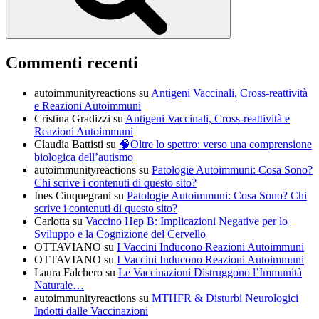
Commenti recenti
autoimmunityreactions
su
Antigeni Vaccinali, Cross-reattività
e Reazioni Autoimmuni
Cristina Gradizzi
su
Antigeni Vaccinali, Cross-reattività e
Reazioni Autoimmuni
Claudia Battisti
su
🧠Oltre lo spettro: verso una comprensione
biologica dell’autismo
autoimmunityreactions
su
Patologie Autoimmuni: Cosa Sono?
Chi scrive i contenuti di questo sito?
Ines Cinquegrani
su
Patologie Autoimmuni: Cosa Sono? Chi
scrive i contenuti di questo sito?
Carlotta
su
Vaccino Hep B: Implicazioni Negative per lo
Sviluppo e la Cognizione del Cervello
OTTAVIANO
su
I Vaccini Inducono Reazioni Autoimmuni
OTTAVIANO
su
I Vaccini Inducono Reazioni Autoimmuni
Laura Falchero
su
Le Vaccinazioni Distruggono l’Immunità
Naturale…
autoimmunityreactions
su
MTHFR & Disturbi Neurologici
Indotti dalle Vaccinazioni