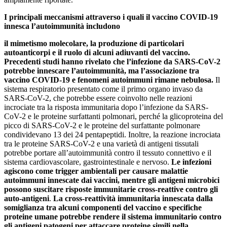
I principali meccanismi attraverso i quali il vaccino COVID-19
innesca l’autoimmunità includono
il mimetismo molecolare, la produzione di particolari
autoanticorpi e il ruolo di alcuni adiuvanti del vaccino.
Precedenti studi hanno rivelato che l’infezione da SARS-CoV-2
potrebbe innescare l’autoimmunità, ma l’associazione tra
vaccino COVID-19 e fenomeni autoimmuni rimane nebulosa.
Il
sistema respiratorio presentato come il primo organo invaso da
SARS-CoV-2, che potrebbe essere coinvolto nelle reazioni
incrociate tra la risposta immunitaria dopo l’infezione da SARS-
CoV-2 e le proteine ​​surfattanti polmonari, perché la glicoproteina del
picco di SARS-CoV-2 e le proteine ​​​​del surfattante polmonare
condividevano 13 dei 24 pentapeptidi. Inoltre, la reazione incrociata
tra le proteine ​​SARS-CoV-2 e una varietà di antigeni tissutali
potrebbe portare all’autoimmunità contro il tessuto connettivo e il
sistema cardiovascolare, gastrointestinale e nervoso.
Le infezioni
agiscono come trigger ambientali per causare malattie
autoimmuni innescate dai vaccini, mentre gli antigeni microbici
possono suscitare risposte immunitarie cross-reattive contro gli
auto-antigeni
.
La cross-reattività immunitaria innescata dalla
somiglianza tra alcuni componenti del vaccino e specifiche
proteine ​​umane potrebbe rendere il sistema immunitario contro
gli antigeni patogeni per attaccare proteine ​​simili nella