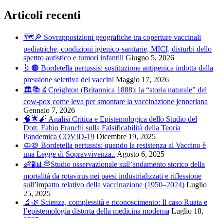
Articoli recenti
🗺️🔎 Sovrapposizioni geografiche tra coperture vaccinali
pediatriche, condizioni igienico-sanitarie, MICI, disturbi dello
spettro autistico e tumori infantili
Giugno 5, 2026
🧬🟠 Bordetella pertussis: sostituzione antigenica indotta dalla
pressione selettiva dei vaccini
Maggio 17, 2026
🏛️📚🔬Creighton (Britannica 1888): la “storia naturale” del
cow-pox come leva per smontare la vaccinazione jenneriana
Gennaio 7, 2026
🧠🌟🧨 Analisi Critica e Epistemologica dello Studio del
Dott. Fabio Franchi sulla Falsificabilità della Teoria
Pandemica COVID-19
Dicembre 19, 2025
🦠📛 Bordetella pertussis: quando la resistenza al Vaccino è
una Legge di Sopravvivenza..
Agosto 6, 2025
👶🧪📊💭Studio osservazionale sull’andamento storico della
mortalità da rotavirus nei paesi industrializzati e riflessione
sull’impatto relativo della vaccinazione (1950–2024)
Luglio
25, 2025
🔬🌿 Scienza, complessità e riconoscimento: Il caso Ruata e
l’epistemologia distorta della medicina moderna
Luglio 18,