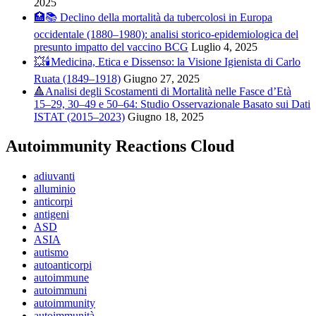
2025
🏥📚 Declino della mortalità da tubercolosi in Europa
occidentale (1880–1980): analisi storico-epidemiologica del
presunto impatto del vaccino BCG
Luglio 4, 2025
💥🕯️Medicina, Etica e Dissenso: la Visione Igienista di Carlo
Ruata (1849–1918)
Giugno 27, 2025
🔺Analisi degli Scostamenti di Mortalità nelle Fasce d’Età
15–29, 30–49 e 50–64: Studio Osservazionale Basato sui Dati
ISTAT (2015–2023)
Giugno 18, 2025
Autoimmunity Reactions Cloud
adiuvanti
alluminio
anticorpi
antigeni
ASD
ASIA
autismo
autoanticorpi
autoimmune
autoimmuni
autoimmunity
autoimmunità