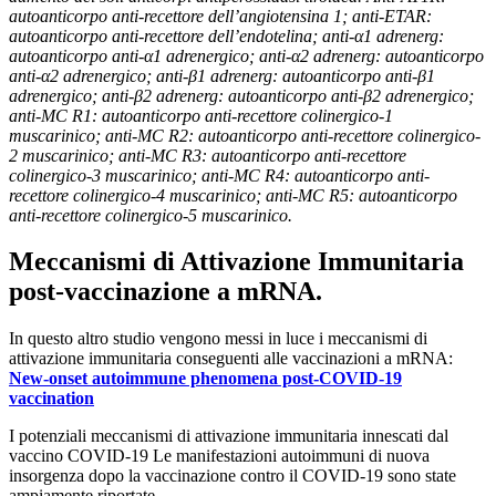
autoanticorpo anti-recettore dell’angiotensina 1; anti-ETAR:
autoanticorpo anti-recettore dell’endotelina; anti-α1 adrenerg:
autoanticorpo anti-α1 adrenergico; anti-α2 adrenerg: autoanticorpo
anti-α2 adrenergico; anti-β1 adrenerg: autoanticorpo anti-β1
adrenergico; anti-β2 adrenerg: autoanticorpo anti-β2 adrenergico;
anti-MC R1: autoanticorpo anti-recettore colinergico-1
muscarinico; anti-MC R2: autoanticorpo anti-recettore colinergico-
2 muscarinico; anti-MC R3: autoanticorpo anti-recettore
colinergico-3 muscarinico; anti-MC R4: autoanticorpo anti-
recettore colinergico-4 muscarinico; anti-MC R5: autoanticorpo
anti-recettore colinergico-5 muscarinico.
Meccanismi di Attivazione Immunitaria
post-vaccinazione a mRNA.
In questo altro studio vengono messi in luce i meccanismi di
attivazione immunitaria conseguenti alle vaccinazioni a mRNA:
New-onset autoimmune phenomena post-COVID-19
vaccination
I potenziali meccanismi di attivazione immunitaria innescati dal
vaccino COVID-19 Le manifestazioni autoimmuni di nuova
insorgenza dopo la vaccinazione contro il COVID-19 sono state
ampiamente riportate.