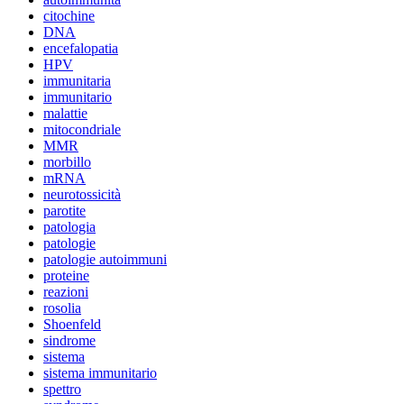
citochine
DNA
encefalopatia
HPV
immunitaria
immunitario
malattie
mitocondriale
MMR
morbillo
mRNA
neurotossicità
parotite
patologia
patologie
patologie autoimmuni
proteine
reazioni
rosolia
Shoenfeld
sindrome
sistema
sistema immunitario
spettro