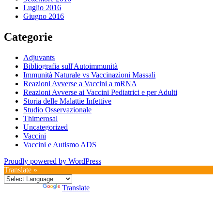
Luglio 2016
Giugno 2016
Categorie
Adjuvants
Bibliografia sull'Autoimmunità
Immunità Naturale vs Vaccinazioni Massali
Reazioni Avverse a Vaccini a mRNA
Reazioni Avverse ai Vaccini Pediatrici e per Adulti
Storia delle Malattie Infettive
Studio Osservazionale
Thimerosal
Uncategorized
Vaccini
Vaccini e Autismo ADS
Proudly powered by WordPress
Translate »
Powered by
Translate