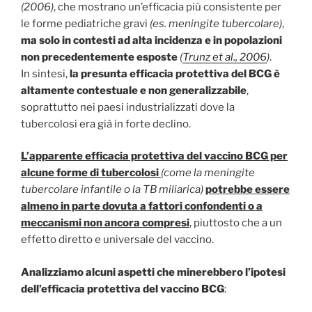
(2006)
, che mostrano un’efficacia più consistente per
le forme pediatriche gravi
(es. meningite tubercolare)
,
ma
solo in contesti ad alta incidenza e in popolazioni
non precedentemente esposte
(
Trunz et al., 2006
)
.
In sintesi,
la presunta efficacia protettiva del BCG è
altamente contestuale e non generalizzabile
,
soprattutto nei paesi industrializzati dove la
tubercolosi era già in forte declino.
L’apparente efficacia protettiva del vaccino BCG per
alcune forme di tubercolosi
(come la meningite
tubercolare infantile o la TB miliarica)
potrebbe essere
almeno in parte dovuta a fattori confondenti o a
meccanismi non ancora compresi
,
piuttosto che a un
effetto diretto e universale del vaccino.
Analizziamo alcuni aspetti che minerebbero l’ipotesi
dell’efficacia protettiva del vaccino BCG
: