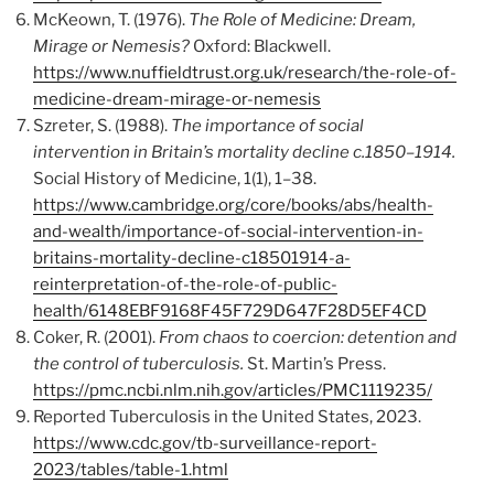
McKeown, T. (1976).
The Role of Medicine: Dream,
Mirage or Nemesis?
Oxford: Blackwell.
https://www.nuffieldtrust.org.uk/research/the-role-of-
medicine-dream-mirage-or-nemesis
Szreter, S. (1988).
The importance of social
intervention in Britain’s mortality decline c.1850–1914.
Social History of Medicine, 1(1), 1–38.
https://www.cambridge.org/core/books/abs/health-
and-wealth/importance-of-social-intervention-in-
britains-mortality-decline-c18501914-a-
reinterpretation-of-the-role-of-public-
health/6148EBF9168F45F729D647F28D5EF4CD
Coker, R. (2001).
From chaos to coercion: detention and
the control of tuberculosis.
St. Martin’s Press.
https://pmc.ncbi.nlm.nih.gov/articles/PMC1119235/
Reported Tuberculosis in the United States, 2023.
https://www.cdc.gov/tb-surveillance-report-
2023/tables/table-1.html