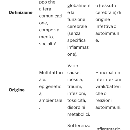
ppo che
globalment
o (tessuto
altera
Definizione
e la
cerebrale) di
comunicazi
funzione
origine
one,
cerebrale
infettiva o
comporta
(senza
autoimmun
mento,
specifica
e.
socialità.
infiammazi
one).
Varie
Multifattori
cause:
Principalme
ale:
ipossia,
nte infezioni
epigenetic
traumi,
virali/batteri
Origine
a,
infezioni,
che o
ambientale
tossicità,
reazioni
.
disordini
autoimmuni.
metabolici.
Sofferenza
Infiammazio