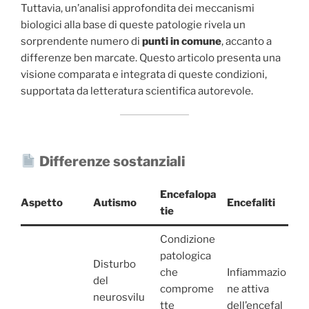
Tuttavia, un’analisi approfondita dei meccanismi
biologici alla base di queste patologie rivela un
sorprendente numero di
punti in comune
, accanto a
differenze ben marcate. Questo articolo presenta una
visione comparata e integrata di queste condizioni,
supportata da letteratura scientifica autorevole.
Differenze sostanziali
Encefalopa
Aspetto
Autismo
Encefaliti
tie
Condizione
patologica
Disturbo
che
Infiammazio
del
comprome
ne attiva
neurosvilu
tte
dell’encefal