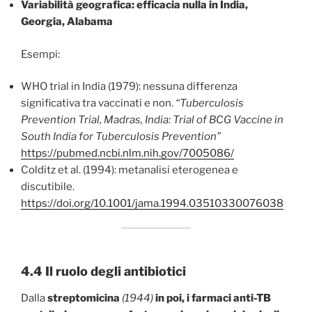
Variabilità geografica: efficacia nulla in India,
Georgia, Alabama
Esempi:
WHO trial in India (1979): nessuna differenza
significativa tra vaccinati e non.
“Tuberculosis
Prevention Trial, Madras, India: Trial of BCG Vaccine in
South India for Tuberculosis Prevention”
https://pubmed.ncbi.nlm.nih.gov/7005086/
Colditz et al. (1994): metanalisi eterogenea e
discutibile.
https://doi.org/10.1001/jama.1994.03510330076038
4.4 Il ruolo degli antibiotici
Dalla
streptomicina
(1944)
in poi, i farmaci anti-TB