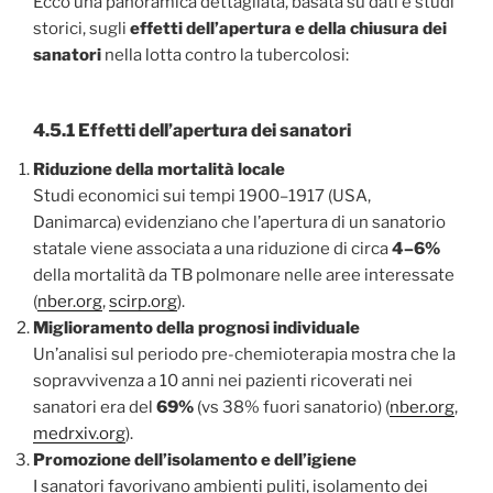
Ecco una panoramica dettagliata, basata su dati e studi
storici, sugli
effetti dell’apertura e della chiusura dei
sanatori
nella lotta contro la tubercolosi:
4.5.1 Effetti dell’apertura dei sanatori
Riduzione della mortalità locale
Studi economici sui tempi 1900–1917 (USA,
Danimarca) evidenziano che l’apertura di un sanatorio
statale viene associata a una riduzione di circa
4–6%
della mortalità da TB polmonare nelle aree interessate
(
nber.org
,
scirp.org
).
Miglioramento della prognosi individuale
Un’analisi sul periodo pre-chemioterapia mostra che la
sopravvivenza a 10 anni nei pazienti ricoverati nei
sanatori era del
69%
(vs 38% fuori sanatorio) (
nber.org
,
medrxiv.org
).
Promozione dell’isolamento e dell’igiene
I sanatori favorivano ambienti puliti, isolamento dei