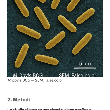
M. bovis
BCG — SEM, False color
2. Metodi
Lo studio si basa su una ricostruzione grafica e