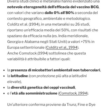
Diversi studi clinici e metanalisi hanno evidenziato una
notevole eterogeneità dell’efficacia del vaccino BCG
,
con valori che variano
dallo 0% all’80%
a seconda del
contesto geografico, ambientale e metodologico.
Colditz et al. (1994), in una metanalisi su 26 studi,
riportano un’efficacia media del 50%, con risultati che
spaziano da efficacia nulla (es. India meridionale,
Georgia e Alabama negli Stati Uniti) a valori >75% in
Europa settentrionale (
Colditz et al., 1994
).
Anche Comstock
(1994)
sottolinea che questa
variabilità è attribuibile a fattori quali:
la
presenza di micobatteri ambientali non tubercolari
,
la
latitudine
(con protezione più alta a latitudini
elevate)
,
la
diversità genetica dei ceppi vaccinali
,
e l’
età alla somministrazione
(
Comstock, 1994
)
.
Un’ulteriore conferma proviene da Trunz, Fine e Dye