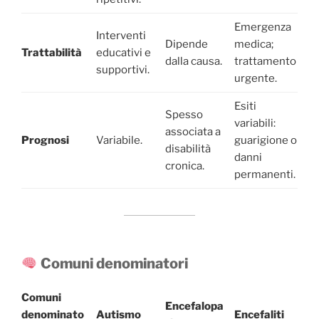
Emergenza
Interventi
Dipende
medica;
Trattabilità
educativi e
dalla causa.
trattamento
supportivi.
urgente.
Esiti
Spesso
variabili:
associata a
Prognosi
Variabile.
guarigione o
disabilità
danni
cronica.
permanenti.
Comuni denominatori
Comuni
Encefalopa
denominato
Autismo
Encefaliti