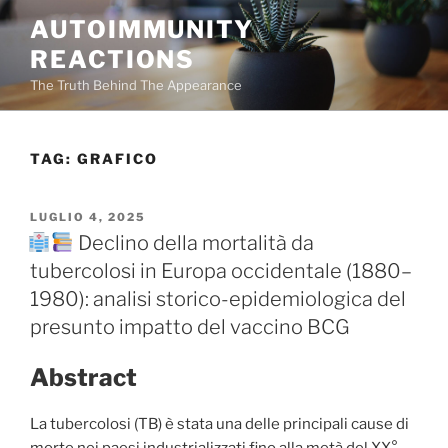
Salta
AUTOIMMUNITY
al
REACTIONS
contenuto
The Truth Behind The Appearance
TAG:
GRAFICO
PUBBLICATO
LUGLIO 4, 2025
IL
Declino della mortalità da
tubercolosi in Europa occidentale (1880–
1980): analisi storico-epidemiologica del
presunto impatto del vaccino BCG
Abstract
La tubercolosi (TB) è stata una delle principali cause di
morte nei paesi industrializzati fino alla metà del XX°