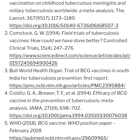
vaccination on childhood tuberculous meningitis and
miliary tuberculosis worldwide: a meta-analysis.
The
Lancet, 367(9517), 1173–1180.
https://doi.org/10.1016/S0140-6736(06)68507-3
Comstock, G. W. (1994).
Field trials of tuberculosis
vaccines: How could we have done better?
Controlled
Clinical Trials, 15(4), 247–276.
https://www.sciencedirect.com/science/article/abs/pii/
0197245694900426
Bull World Health Organ. Trial of BCG vaccines in south
India for tuberculosis prevention: first report.
https://pmc.ncbi.nlm.nih.gov/articles/PMC2395884/
Colditz, G. A., Brewer, T. F., et al. (1994).
Efficacy of BCG
vaccine in the prevention of tuberculosis: meta-
analysis.
JAMA, 271(9), 698–702.
https://doi.org/10.1001/jama.1994.03510330076038
WHO (2018).
BCG vaccine: WHO position paper –
February 2018.
https://pubmed.ncbi.nlm.nih.gov/29609965/