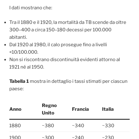
I dati mostrano che:
Tra il 1880 e il 1920, la mortalità da TB scende da oltre
300–400 a circa 150–180 decessi per 100.000
abitanti.
Dal 1920 al 1980, il calo prosegue fino a livelli
<10/100.000.
Non si riscontrano discontinuità evidenti attorno al
1921 né al 1950.
Tabella 1
mostra in dettaglio i tassi stimati per ciascun
paese:
Regno
Anno
Francia
Italia
Unito
1880
~380
~340
~330
1900
~300
~240
~230