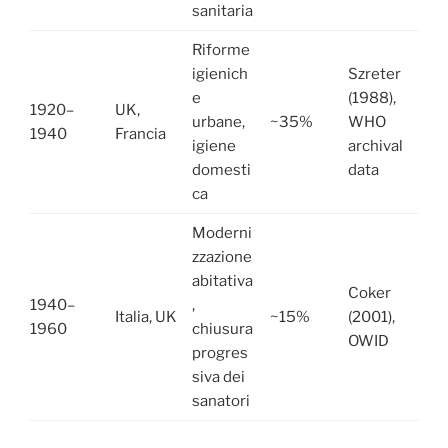
sanitaria
Riforme
igienich
Szreter
e
(1988),
1920–
UK,
urbane,
~35%
WHO
1940
Francia
igiene
archival
domesti
data
ca
Moderni
zzazione
abitativa
Coker
1940–
,
Italia, UK
~15%
(2001),
1960
chiusura
OWID
progres
siva dei
sanatori