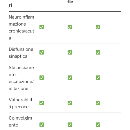
tie
ri
Neuroinfiam
mazione
cronica/acut
a
Disfunzione
sinaptica
Sbilanciame
nto
eccitazione/
inibizione
Vulnerabilit
à precoce
Coinvolgim
ento