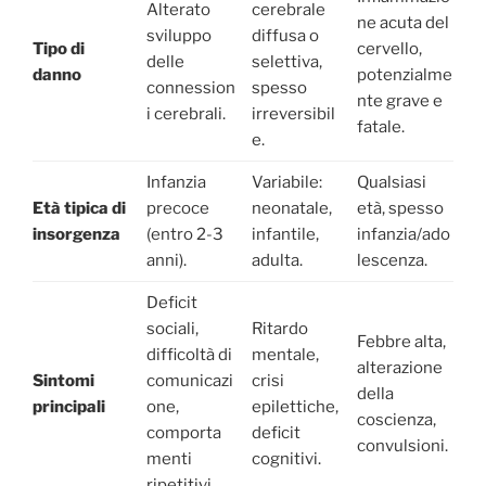
Alterato
cerebrale
ne acuta del
sviluppo
diffusa o
Tipo di
cervello,
delle
selettiva,
danno
potenzialme
connession
spesso
nte grave e
i cerebrali.
irreversibil
fatale.
e.
Infanzia
Variabile:
Qualsiasi
Età tipica di
precoce
neonatale,
età, spesso
insorgenza
(entro 2-3
infantile,
infanzia/ado
anni).
adulta.
lescenza.
Deficit
sociali,
Ritardo
Febbre alta,
difficoltà di
mentale,
alterazione
Sintomi
comunicazi
crisi
della
principali
one,
epilettiche,
coscienza,
comporta
deficit
convulsioni.
menti
cognitivi.
ripetitivi.