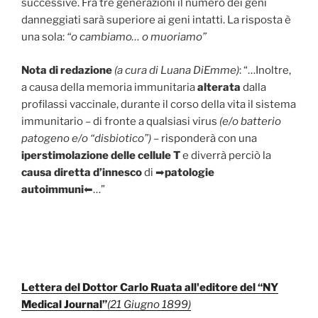
successive. Fra tre generazioni il numero dei geni
danneggiati sarà superiore ai geni intatti. La risposta è
una sola:
“o cambiamo… o muoriamo”
Nota di redazione
(a cura di Luana DiEmme)
: “…Inoltre,
a causa della memoria immunitaria
alterata
dalla
profilassi vaccinale, durante il corso della vita il sistema
immunitario – di fronte a qualsiasi virus
(e/o batterio
patogeno e/o “disbiotico”)
– risponderà con una
iperstimolazione delle cellule T
e diverrà perciò la
causa diretta d’innesco
di
➡
patologie
autoimmuni
⬅…”
Lettera del Dottor Carlo Ruata all'editore del “NY
Medical Journal”
(21 Giugno 1899)