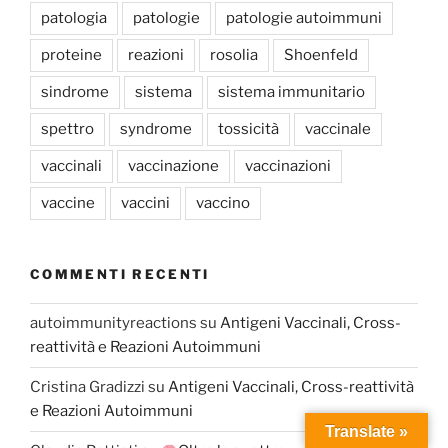
patologia
patologie
patologie autoimmuni
proteine
reazioni
rosolia
Shoenfeld
sindrome
sistema
sistema immunitario
spettro
syndrome
tossicità
vaccinale
vaccinali
vaccinazione
vaccinazioni
vaccine
vaccini
vaccino
COMMENTI RECENTI
autoimmunityreactions
su
Antigeni Vaccinali, Cross-
reattività e Reazioni Autoimmuni
Cristina Gradizzi
su
Antigeni Vaccinali, Cross-reattività
e Reazioni Autoimmuni
Translate »