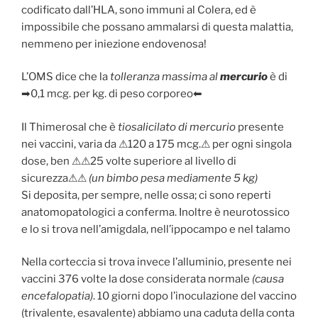
codificato dall’HLA, sono immuni al Colera, ed è
impossibile che possano ammalarsi di questa malattia,
nemmeno per iniezione endovenosa!
L’OMS dice che la
tolleranza massima al
mercurio
è di
➡0,1 mcg. per kg. di peso corporeo⬅
Il Thimerosal che è
tiosalicilato di mercurio
presente
nei vaccini, varia da ⚠120 a 175 mcg.⚠ per ogni singola
dose, ben ⚠⚠25 volte superiore al livello di
sicurezza⚠⚠
(un bimbo pesa mediamente 5 kg)
Si deposita, per sempre, nelle ossa; ci sono reperti
anatomopatologici a conferma. Inoltre è neurotossico
e lo si trova nell’amigdala, nell’ippocampo e nel talamo
Nella corteccia si trova invece l’alluminio, presente nei
vaccini 376 volte la dose considerata normale
(causa
encefalopatia)
. 10 giorni dopo l’inoculazione del vaccino
(trivalente, esavalente) abbiamo una caduta della conta