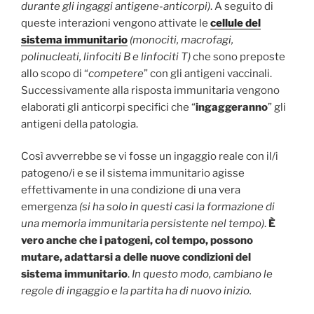
durante gli ingaggi a
ntigene-anticorpi)
. A seguito di
queste interazioni vengono attivate le
cellule del
sistema immunitario
(monociti, macrofagi,
polinucleati, linfociti B e linfociti T)
che sono preposte
allo scopo di “
competere
” con gli antigeni vaccinali.
Successivamente alla risposta immunitaria vengono
elaborati gli anticorpi specifici che “
ingaggeranno
” gli
antigeni della patologia.
Così avverrebbe se vi fosse un ingaggio reale con il/i
patogeno/i e se il sistema immunitario agisse
effettivamente in una condizione di una vera
emergenza
(si ha solo in questi casi la formazione di
una memoria immunitaria persistente nel tempo)
.
È
vero anche che i patogeni, col tempo, possono
mutare, adattarsi a delle nuove condizioni del
sistema immunitario
.
In questo modo, cambiano le
regole di ingaggio e la partita ha di nuovo inizio.