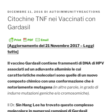
PUBBLICATO
DICEMBRE 11, 2016
DI
AUTOIMMUNITYREACTIONS
IL
Citochine TNF nei Vaccinati con
Gardasil
[Aggiornamento del 21 Novembre 2017 – Leggi
tutto]
Il vaccino Gardasil contiene frammenti di DNA di HPV
associati ad un adiuvante alluminio le cui
caratteristiche molecolari sono quelle di un nuovo
composto chimico con una conformazione che è
notoriamente mutagena
(in altre parole, in grado di
indurre mutazioni geniche e/o cromosomiche)
.
Il Dr.
Sin Hang Lee
ha trovato questo complesso
molecolare in numerosi campioni di Gardasil