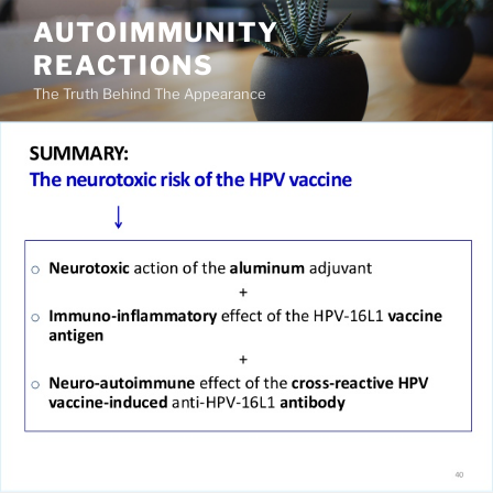
Salta
AUTOIMMUNITY
al
REACTIONS
contenuto
The Truth Behind The Appearance