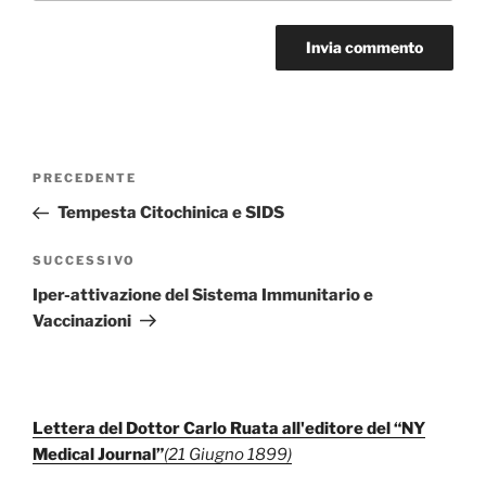
Navigazione
Articolo
PRECEDENTE
articoli
precedente:
Tempesta Citochinica e SIDS
Articolo
SUCCESSIVO
successivo
Iper-attivazione del Sistema Immunitario e
Vaccinazioni
Lettera del Dottor Carlo Ruata all'editore del “NY
Medical Journal”
(21 Giugno 1899)