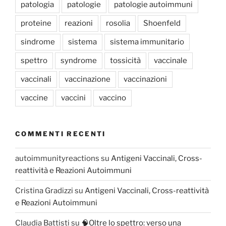
patologia
patologie
patologie autoimmuni
proteine
reazioni
rosolia
Shoenfeld
sindrome
sistema
sistema immunitario
spettro
syndrome
tossicità
vaccinale
vaccinali
vaccinazione
vaccinazioni
vaccine
vaccini
vaccino
COMMENTI RECENTI
autoimmunityreactions
su
Antigeni Vaccinali, Cross-
reattività e Reazioni Autoimmuni
Cristina Gradizzi
su
Antigeni Vaccinali, Cross-reattività
e Reazioni Autoimmuni
Claudia Battisti
su
🧠Oltre lo spettro: verso una